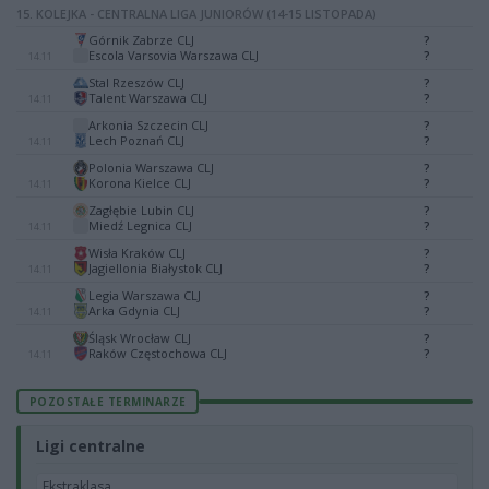
15. KOLEJKA - CENTRALNA LIGA JUNIORÓW (14-15 LISTOPADA)
Górnik Zabrze CLJ
?
-
Escola Varsovia Warszawa CLJ
?
14.11
Stal Rzeszów CLJ
?
-
Talent Warszawa CLJ
?
14.11
Arkonia Szczecin CLJ
?
-
Lech Poznań CLJ
?
14.11
Polonia Warszawa CLJ
?
-
Korona Kielce CLJ
?
14.11
Zagłębie Lubin CLJ
?
-
Miedź Legnica CLJ
?
14.11
Wisła Kraków CLJ
?
-
Jagiellonia Białystok CLJ
?
14.11
Legia Warszawa CLJ
?
-
Arka Gdynia CLJ
?
14.11
Śląsk Wrocław CLJ
?
-
Raków Częstochowa CLJ
?
14.11
POZOSTAŁE TERMINARZE
Ligi centralne
Ekstraklasa