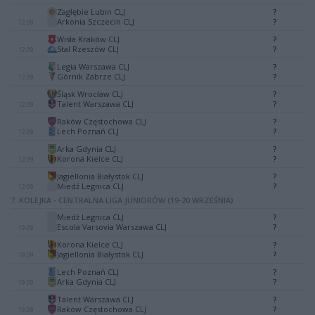
Zagłębie Lubin CLJ
?
-
Arkonia Szczecin CLJ
?
12.09
Wisła Kraków CLJ
?
-
Stal Rzeszów CLJ
?
12.09
Legia Warszawa CLJ
?
-
Górnik Zabrze CLJ
?
12.09
Śląsk Wrocław CLJ
?
-
Talent Warszawa CLJ
?
12.09
Raków Częstochowa CLJ
?
-
Lech Poznań CLJ
?
12.09
Arka Gdynia CLJ
?
-
Korona Kielce CLJ
?
12.09
Jagiellonia Białystok CLJ
?
-
Miedź Legnica CLJ
?
12.09
7. KOLEJKA - CENTRALNA LIGA JUNIORÓW (19-20 WRZEŚNIA)
Miedź Legnica CLJ
?
-
Escola Varsovia Warszawa CLJ
?
19.09
Korona Kielce CLJ
?
-
Jagiellonia Białystok CLJ
?
19.09
Lech Poznań CLJ
?
-
Arka Gdynia CLJ
?
19.09
Talent Warszawa CLJ
?
-
Raków Częstochowa CLJ
?
19.09