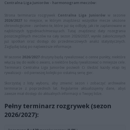
Centralna Liga Juniorów - harmonogram meczów:
Strona terminarza rozgrywek
Centralna Liga Juniorów
w sezonie
2026/2027
to miejsce, w którym znajdziesz wszystkie mecze ułożone
chronologicznie - zarówno te, które już się odbyły, jak i te zaplanowane w
najbliższych tygodniach/miesiącach. Tutaj znajdziesz daty rozegrania
poszczególnych meczów na cały sezon 2026/2027, wyniki zakończonych
już spotkań oraz dostęp do przedmeczowych analiz statystycznych.
Zaglądaj tutaj po najświeższe informacje.
W sezonie
2026/2027
drużyny będą rywalizować o cenne punkty, niektóre
włączą się do walki o awans, a niektóre będą rywalizować o mniejsze cele.
Terminarz Centralna Liga Juniorów pozwoli Ci śledzić każdy etap tej
rywalizacji - od pierwszej kolejki po ostatnią serię gier.
Skorzystaj z listy wyboru, aby zmienić sezon i zobaczyć archiwalne
terminarze z poprzednich lat. Regularnie aktualizujemy dane, abyś
zawsze miał dostęp do aktualnych informacji o Twojej lidze.
Pełny terminarz rozgrywek (sezon
2026/2027):