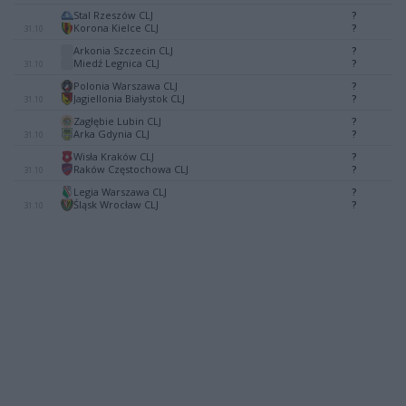
Stal Rzeszów CLJ
?
-
Korona Kielce CLJ
?
31.10
Arkonia Szczecin CLJ
?
-
Miedź Legnica CLJ
?
31.10
Polonia Warszawa CLJ
?
-
Jagiellonia Białystok CLJ
?
31.10
Zagłębie Lubin CLJ
?
-
Arka Gdynia CLJ
?
31.10
Wisła Kraków CLJ
?
-
Raków Częstochowa CLJ
?
31.10
Legia Warszawa CLJ
?
-
Śląsk Wrocław CLJ
?
31.10