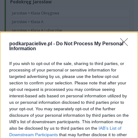
Podokręg Jarosław
Jarosław > Klasa Okręgowa
Jarosław > Klasa A
Jarosław > Klasa A Lubaczów
Jarosław > Klasa A Przemyśl
podkarpacielive.pl -
Do Not Process My Personal
Jarosław > Klasa A Przeworsk
Information
Jarosław > Klasa B
If you wish to opt-out of the sale, sharing to third parties, or
Jarosław > Klasa B Lubaczów
processing of your personal or sensitive information for
Jarosław > Klasa B Przemyśl
targeted advertising by us, please use the below opt-out
Jarosław > Klasa B Przeworsk
section to confirm your selection. Please note that after your
opt-out request is processed you may continue seeing
interest-based ads based on personal information utilized by
Podokręg Krosno
us or personal information disclosed to third parties prior to
your opt-out. You may separately opt-out of the further
Krosno > Klasa Okręgowa
disclosure of your personal information by third parties on the
Krosno > Klasa A, gr. I
IAB’s list of downstream participants. This information may
also be disclosed by us to third parties on the
IAB’s List of
Krosno > Klasa A, gr. II
Downstream Participants
that may further disclose it to other