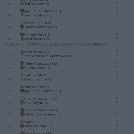
-
Stal Rzeszów CLJ
?
10.10
Jagiellonia Białystok CLJ
?
-
Górnik Zabrze CLJ
?
10.10
Miedź Legnica CLJ
?
-
Talent Warszawa CLJ
?
10.10
Korona Kielce CLJ
?
-
Lech Poznań CLJ
?
10.10
11. KOLEJKA - CENTRALNA LIGA JUNIORÓW (17-18 PAŹDZIERNIKA)
Lech Poznań CLJ
?
-
Escola Varsovia Warszawa CLJ
?
17.10
Talent Warszawa CLJ
?
-
Korona Kielce CLJ
?
17.10
Górnik Zabrze CLJ
?
-
Miedź Legnica CLJ
?
17.10
Stal Rzeszów CLJ
?
-
Jagiellonia Białystok CLJ
?
17.10
Arkonia Szczecin CLJ
?
-
Arka Gdynia CLJ
?
17.10
Polonia Warszawa CLJ
?
-
Raków Częstochowa CLJ
?
17.10
Zagłębie Lubin CLJ
?
-
Śląsk Wrocław CLJ
?
17.10
Wisła Kraków CLJ
?