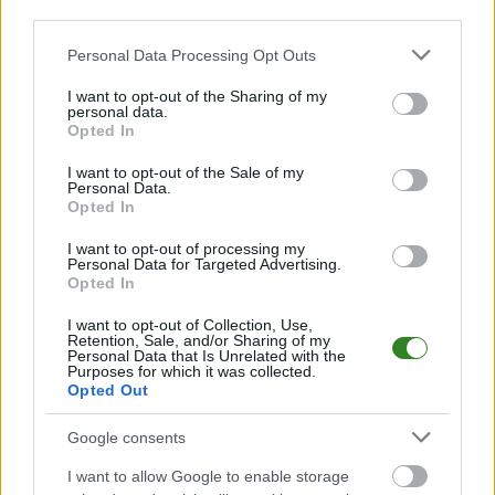
Krosno > Klasa A, gr. III
third parties.
Krosno > Klasa B, gr. I
Please note that this website/app uses one or more Google
Personal Data Processing Opt Outs
Krosno > Klasa B, gr. II
services and may gather and store information including but
Krosno > Klasa B, gr. III
not limited to your visit or usage behaviour. You may click to
I want to opt-out of the Sharing of my
personal data.
grant or deny consent to Google and its third-party tags to
Krosno > Klasa B, gr. IV
Opted In
use your data for below specified purposes in below Google
Krosno > Klasa B, gr. V
consent section.
I want to opt-out of the Sale of my
Personal Data.
Opted In
Podokręg Rzeszów
I want to opt-out of processing my
Personal Data for Targeted Advertising.
Rzeszów > Klasa Okręgowa
Opted In
Rzeszów > Klasa A, gr. I
I want to opt-out of Collection, Use,
Rzeszów > Klasa A, gr. II
Retention, Sale, and/or Sharing of my
Personal Data that Is Unrelated with the
Rzeszów > Klasa A, gr. III
Purposes for which it was collected.
Rzeszów > Klasa B, gr. I
Opted Out
Rzeszów > Klasa B, gr. II
Google consents
Rzeszów > Klasa B, gr. III
I want to allow Google to enable storage
Rzeszów > Klasa B, gr. IV