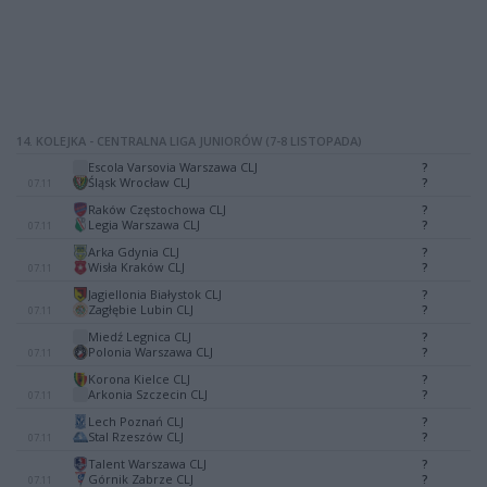
14. KOLEJKA - CENTRALNA LIGA JUNIORÓW (7-8 LISTOPADA)
Escola Varsovia Warszawa CLJ
?
-
Śląsk Wrocław CLJ
?
07.11
Raków Częstochowa CLJ
?
-
Legia Warszawa CLJ
?
07.11
Arka Gdynia CLJ
?
-
Wisła Kraków CLJ
?
07.11
Jagiellonia Białystok CLJ
?
-
Zagłębie Lubin CLJ
?
07.11
Miedź Legnica CLJ
?
-
Polonia Warszawa CLJ
?
07.11
Korona Kielce CLJ
?
-
Arkonia Szczecin CLJ
?
07.11
Lech Poznań CLJ
?
-
Stal Rzeszów CLJ
?
07.11
Talent Warszawa CLJ
?
-
Górnik Zabrze CLJ
?
07.11