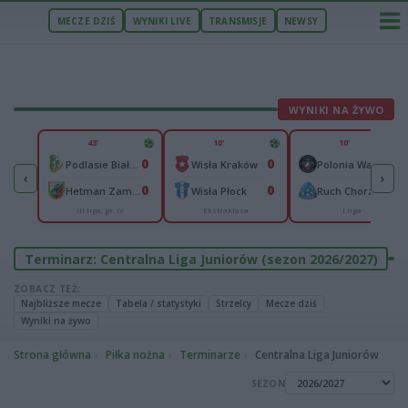
MECZE DZIŚ
WYNIKI LIVE
TRANSMISJE
NEWSY
WYNIKI NA ŻYWO
U
43'
10'
10'
2
0
0
0
om
Podlasie Biała Podlaska
Wisła Kraków
Polonia Warszawa
‹
›
2
0
0
0
ce
Hetman Zamość
Wisła Płock
Ruch Chorzów
III liga, gr. IV
Ekstraklasa
I liga
Terminarz: Centralna Liga Juniorów (sezon 2026/2027)
ZOBACZ TEŻ:
Najbliższe mecze
Tabela / statystyki
Strzelcy
Mecze dziś
Wyniki na żywo
Strona główna
Piłka nożna
Terminarze
Centralna Liga Juniorów
SEZON