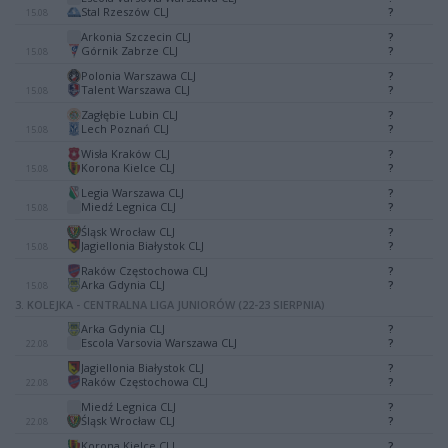
-
Stal Rzeszów CLJ
?
15.08
Arkonia Szczecin CLJ
?
-
Górnik Zabrze CLJ
?
15.08
Polonia Warszawa CLJ
?
-
Talent Warszawa CLJ
?
15.08
Zagłębie Lubin CLJ
?
-
Lech Poznań CLJ
?
15.08
Wisła Kraków CLJ
?
-
Korona Kielce CLJ
?
15.08
Legia Warszawa CLJ
?
-
Miedź Legnica CLJ
?
15.08
Śląsk Wrocław CLJ
?
-
Jagiellonia Białystok CLJ
?
15.08
Raków Częstochowa CLJ
?
-
Arka Gdynia CLJ
?
15.08
3. KOLEJKA - CENTRALNA LIGA JUNIORÓW (22-23 SIERPNIA)
Arka Gdynia CLJ
?
-
Escola Varsovia Warszawa CLJ
?
22.08
Jagiellonia Białystok CLJ
?
-
Raków Częstochowa CLJ
?
22.08
Miedź Legnica CLJ
?
-
Śląsk Wrocław CLJ
?
22.08
Korona Kielce CLJ
?