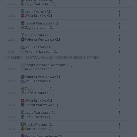
-
Legia Warszawa CLJ
?
22.08
Lech Poznań CLJ
?
-
Wisła Kraków CLJ
?
22.08
Talent Warszawa CLJ
?
-
Zagłębie Lubin CLJ
?
22.08
Górnik Zabrze CLJ
?
-
Polonia Warszawa CLJ
?
22.08
Stal Rzeszów CLJ
?
-
Arkonia Szczecin CLJ
?
22.08
4. KOLEJKA - CENTRALNA LIGA JUNIORÓW (29-30 SIERPNIA)
Escola Varsovia Warszawa CLJ
?
-
Arkonia Szczecin CLJ
?
29.08
Polonia Warszawa CLJ
?
-
Stal Rzeszów CLJ
?
29.08
Zagłębie Lubin CLJ
?
-
Górnik Zabrze CLJ
?
29.08
Wisła Kraków CLJ
?
-
Talent Warszawa CLJ
?
29.08
Legia Warszawa CLJ
?
-
Lech Poznań CLJ
?
29.08
Śląsk Wrocław CLJ
?
-
Korona Kielce CLJ
?
29.08
Raków Częstochowa CLJ
?