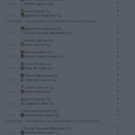
-
Miedź Legnica CLJ
?
29.08
Arka Gdynia CLJ
?
-
Jagiellonia Białystok CLJ
?
29.08
5. KOLEJKA - CENTRALNA LIGA JUNIORÓW (5-6 WRZEŚNIA)
Jagiellonia Białystok CLJ
?
-
Escola Varsovia Warszawa CLJ
?
05.09
Miedź Legnica CLJ
?
-
Arka Gdynia CLJ
?
05.09
Korona Kielce CLJ
?
-
Raków Częstochowa CLJ
?
05.09
Lech Poznań CLJ
?
-
Śląsk Wrocław CLJ
?
05.09
Talent Warszawa CLJ
?
-
Legia Warszawa CLJ
?
05.09
Górnik Zabrze CLJ
?
-
Wisła Kraków CLJ
?
05.09
Stal Rzeszów CLJ
?
-
Zagłębie Lubin CLJ
?
05.09
Arkonia Szczecin CLJ
?
-
Polonia Warszawa CLJ
?
05.09
6. KOLEJKA - CENTRALNA LIGA JUNIORÓW (12-13 WRZEŚNIA)
Escola Varsovia Warszawa CLJ
?
-
Polonia Warszawa CLJ
?
12.09