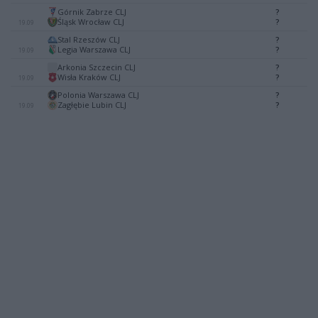
Górnik Zabrze CLJ
?
-
Śląsk Wrocław CLJ
?
19.09
Stal Rzeszów CLJ
?
-
Legia Warszawa CLJ
?
19.09
Arkonia Szczecin CLJ
?
-
Wisła Kraków CLJ
?
19.09
Polonia Warszawa CLJ
?
-
Zagłębie Lubin CLJ
?
19.09