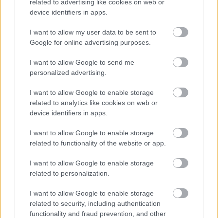
related to advertising like cookies on web or
Rzeszów > Klasa B, gr. V
device identifiers in apps.
Rzeszów > Klasa B, gr. VI
I want to allow my user data to be sent to
Rzeszów > Klasa B, gr. VII
Google for online advertising purposes.
I want to allow Google to send me
Podokręg Stalowa Wola
personalized advertising.
Stalowa Wola > Klasa Okręgowa
I want to allow Google to enable storage
Stalowa Wola > Klasa A, gr. I
related to analytics like cookies on web or
Stalowa Wola > Klasa A, gr. II
device identifiers in apps.
Stalowa Wola > Klasa B, gr. I
I want to allow Google to enable storage
Stalowa Wola > Klasa B, gr. II
related to functionality of the website or app.
Stalowa Wola > Klasa B, gr. III
I want to allow Google to enable storage
related to personalization.
Asseco Resovia
Developres Rzeszów
ITA TOOLS Stal Mielec
I want to allow Google to enable storage
|
|
|
Cellfast Wilki Krosno
Texom Stal Rzeszów
Stal Mielec
related to security, including authentication
|
|
|
Motor Lublin
functionality and fraud prevention, and other
Stal Rzeszów
Stal Stalowa Wola
Wisła Kraków
|
|
|
|