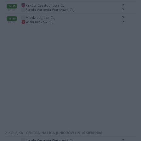
Raków Częstochowa CLJ
?
14:45
Escola Varsovia Warszawa CLJ
?
08.08
Miedź Legnica CLJ
?
16:30
Wisła Kraków CLJ
?
09.08
2. KOLEJKA - CENTRALNA LIGA JUNIORÓW (15-16 SIERPNIA)
Escola Varsovia Warszawa CLJ
?