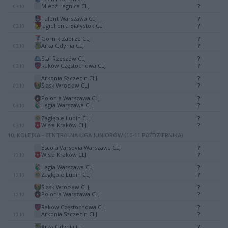
-
Miedź Legnica CLJ
?
03.10
Talent Warszawa CLJ
?
-
Jagiellonia Białystok CLJ
?
03.10
Górnik Zabrze CLJ
?
-
Arka Gdynia CLJ
?
03.10
Stal Rzeszów CLJ
?
-
Raków Częstochowa CLJ
?
03.10
Arkonia Szczecin CLJ
?
-
Śląsk Wrocław CLJ
?
03.10
Polonia Warszawa CLJ
?
-
Legia Warszawa CLJ
?
03.10
Zagłębie Lubin CLJ
?
-
Wisła Kraków CLJ
?
03.10
10. KOLEJKA - CENTRALNA LIGA JUNIORÓW (10-11 PAŹDZIERNIKA)
Escola Varsovia Warszawa CLJ
?
-
Wisła Kraków CLJ
?
10.10
Legia Warszawa CLJ
?
-
Zagłębie Lubin CLJ
?
10.10
Śląsk Wrocław CLJ
?
-
Polonia Warszawa CLJ
?
10.10
Raków Częstochowa CLJ
?
-
Arkonia Szczecin CLJ
?
10.10
Arka Gdynia CLJ
?