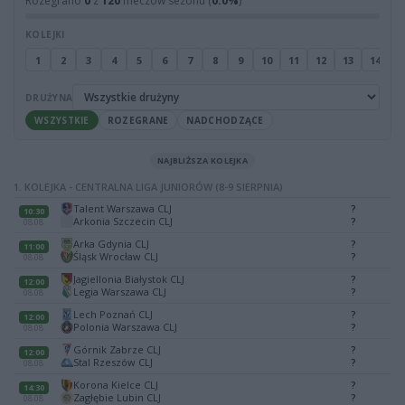
Rozegrano
0
z
120
meczów sezonu (
0.0%
)
KOLEJKI
1
2
3
4
5
6
7
8
9
10
11
12
13
14
1
DRUŻYNA
WSZYSTKIE
ROZEGRANE
NADCHODZĄCE
NAJBLIŻSZA KOLEJKA
1. KOLEJKA - CENTRALNA LIGA JUNIORÓW (8-9 SIERPNIA)
Talent Warszawa CLJ
?
10:30
Arkonia Szczecin CLJ
?
08.08
Arka Gdynia CLJ
?
11:00
Śląsk Wrocław CLJ
?
08.08
Jagiellonia Białystok CLJ
?
12:00
Legia Warszawa CLJ
?
08.08
Lech Poznań CLJ
?
12:00
Polonia Warszawa CLJ
?
08.08
Górnik Zabrze CLJ
?
12:00
Stal Rzeszów CLJ
?
08.08
Korona Kielce CLJ
?
14:30
Zagłębie Lubin CLJ
?
08.08