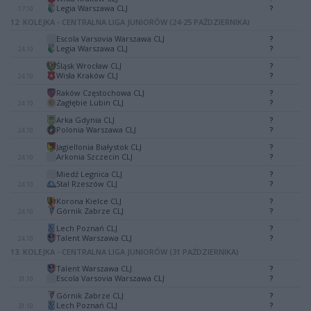
-
Legia Warszawa CLJ
?
17.10
12. KOLEJKA - CENTRALNA LIGA JUNIORÓW (24-25 PAŹDZIERNIKA)
Escola Varsovia Warszawa CLJ
?
-
Legia Warszawa CLJ
?
24.10
Śląsk Wrocław CLJ
?
-
Wisła Kraków CLJ
?
24.10
Raków Częstochowa CLJ
?
-
Zagłębie Lubin CLJ
?
24.10
Arka Gdynia CLJ
?
-
Polonia Warszawa CLJ
?
24.10
Jagiellonia Białystok CLJ
?
-
Arkonia Szczecin CLJ
?
24.10
Miedź Legnica CLJ
?
-
Stal Rzeszów CLJ
?
24.10
Korona Kielce CLJ
?
-
Górnik Zabrze CLJ
?
24.10
Lech Poznań CLJ
?
-
Talent Warszawa CLJ
?
24.10
13. KOLEJKA - CENTRALNA LIGA JUNIORÓW (31 PAŹDZIERNIKA)
Talent Warszawa CLJ
?
-
Escola Varsovia Warszawa CLJ
?
31.10
Górnik Zabrze CLJ
?
-
Lech Poznań CLJ
?
31.10