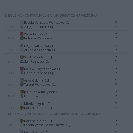
8. KOLEJKA - CENTRALNA LIGA JUNIORÓW (26-27 WRZEŚNIA)
Escola Varsovia Warszawa CLJ
?
-
Zagłębie Lubin CLJ
?
26.09
Wisła Kraków CLJ
?
-
Polonia Warszawa CLJ
?
26.09
Legia Warszawa CLJ
?
-
Arkonia Szczecin CLJ
?
26.09
Śląsk Wrocław CLJ
?
-
Stal Rzeszów CLJ
?
26.09
Raków Częstochowa CLJ
?
-
Górnik Zabrze CLJ
?
26.09
Arka Gdynia CLJ
?
-
Talent Warszawa CLJ
?
26.09
Jagiellonia Białystok CLJ
?
-
Lech Poznań CLJ
?
26.09
Miedź Legnica CLJ
?
-
Korona Kielce CLJ
?
26.09
9. KOLEJKA - CENTRALNA LIGA JUNIORÓW (3-4 PAŹDZIERNIKA)
Korona Kielce CLJ
?
-
Escola Varsovia Warszawa CLJ
?
03.10
Lech Poznań CLJ
?