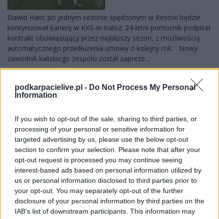
Dawid Hanc po jednym sezonie spędzonym w Resovii będzie
kontynuował karierę w KKS-ie Kalisz. 24-letni pomocnik podpisał
kontrakt obowiązujący przez najbliższy sezon, z możliwością
automatycznego przedłużenia umowy o kolejny rok. Nowy
zawodnik kaliskiego zespołu został zapreze...
Czytaj więcej...
podkarpacielive.pl -
Do Not Process My Personal
Information
Sebastian Fedan
If you wish to opt-out of the sale, sharing to third parties, or
kolejnym
processing of your personal or sensitive information for
wzmocnieniem
targeted advertising by us, please use the below opt-out
GKS-u
section to confirm your selection. Please note that after your
opt-out request is processed you may continue seeing
Trzebownisko
interest-based ads based on personal information utilized by
2026-08-04 14:48:07
us or personal information disclosed to third parties prior to
GKS Trzebownisko buduje zespół na nowy sezon. Do drużyny
your opt-out. You may separately opt-out of the further
prowadzonej przez Wojciecha Reimana dołączył Sebastian
disclosure of your personal information by third parties on the
Fedan. Doświadczony pomocnik ostatnio reprezentował barwy
IAB’s list of downstream participants. This information may