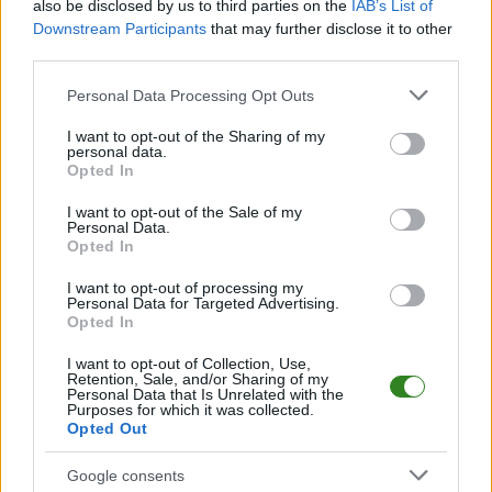
Wisłoki Dębica. W Trzebownisku powstaje nowa drużyna
also be disclosed by us to third parties on the
IAB’s List of
oparta na zawodnikach, którzy mają wnieść do ze...
Downstream Participants
that may further disclose it to other
third parties.
Czytaj więcej...
Please note that this website/app uses one or more Google
Personal Data Processing Opt Outs
services and may gather and store information including but
not limited to your visit or usage behaviour. You may click to
I want to opt-out of the Sharing of my
Radosław Brud
personal data.
grant or deny consent to Google and its third-party tags to
nowym piłkarzem
Opted In
use your data for below specified purposes in below Google
Sokoła Sieniawa
consent section.
I want to opt-out of the Sale of my
Personal Data.
2026-08-04 13:08:56
Opted In
I want to opt-out of processing my
Sokół Sieniawa pozyskał kolejnego zawodnika przed startem
Personal Data for Targeted Advertising.
nowego sezonu. Do drużyny beniaminka dołączył Radosław
Opted In
Brud, który ostatnio występował w Izolatorze Boguchwała.
Radosław Brud występuje na pozycji środkowego pomocnika.
I want to opt-out of Collection, Use,
Retention, Sale, and/or Sharing of my
Pierwsze kroki stawiał Orzełku Przeworsk, a n...
Personal Data that Is Unrelated with the
Purposes for which it was collected.
Czytaj więcej...
Opted Out
Google consents