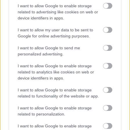
Kamil Lukoszek
I want to allow Google to enable storage
zostanie
related to advertising like cookies on web or
wypożyczony do
device identifiers in apps.
Motoru Lublin
I want to allow my user data to be sent to
2026-08-04 12:54:54
Google for online advertising purposes.
Motor Lublin jest blisko pozyskania kolejnego zawodnika. Jak
poinformował Tomasz Włodarczyk z portalu Meczyki.pl, Kamil
I want to allow Google to send me
Lukoszek z Górnika Zabrze zostanie wypożyczony do Motoru
personalized advertising.
Lublin. W umowie ma znaleźć się również opcja wykupu. Kamil
Lukoszek w ostatnich miesiącach miał proble...
I want to allow Google to enable storage
related to analytics like cookies on web or
Czytaj więcej...
device identifiers in apps.
I want to allow Google to enable storage
related to functionality of the website or app.
Strona 1
Następna »
I want to allow Google to enable storage
related to personalization.
Asseco Resovia
Developres Rzeszów
ITA TOOLS Stal Mielec
I want to allow Google to enable storage
|
|
|