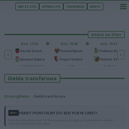
MECZE DZIŚ
WYNIKI LIVE
TRANSMISJE
NEWSY
WYNIKI NA ŻYWO
U
Dziś, 17:30
Dziś, 18:00
Dziś, 19:57
65
lonia Bydgoszcz
-
-
-
Górnik Strachocina
Polonia Bytom
Podlasie Biała Podlaska
‹
›
25
-
-
-
Igloopol Dębica
Pogoń Siedlce
Hetman Zamość
aliga
IV liga podkarpacka
I liga
III liga, gr. IV
Giełda transferowa
Strona główna
Giełda transferowa
PAKIET POWITALNY DO 4321 PLN W LVBET!
Tylko dla osób pełnoletnich 18+. Reklamujemy tylko legalnych bukmacherów. Hazard
stwarza ryzyko straty finansowej.