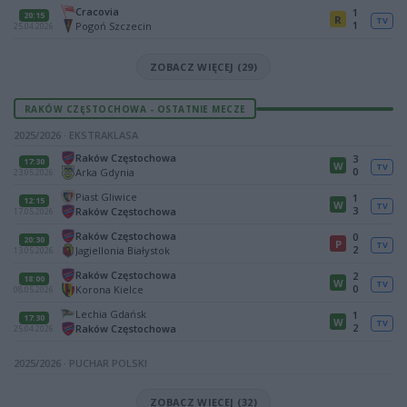
Cracovia
1
20:15
R
TV
1
Pogoń Szczecin
25.04.2026
ZOBACZ WIĘCEJ (29)
RAKÓW CZĘSTOCHOWA - OSTATNIE MECZE
2025/2026 · EKSTRAKLASA
Raków Częstochowa
3
17:30
W
TV
0
Arka Gdynia
23.05.2026
Piast Gliwice
1
12:15
W
TV
3
Raków Częstochowa
17.05.2026
Raków Częstochowa
0
20:30
P
TV
2
Jagiellonia Białystok
13.05.2026
Raków Częstochowa
2
18:00
W
TV
0
Korona Kielce
08.05.2026
Lechia Gdańsk
1
17:30
W
TV
2
Raków Częstochowa
25.04.2026
2025/2026 · PUCHAR POLSKI
ZOBACZ WIĘCEJ (32)