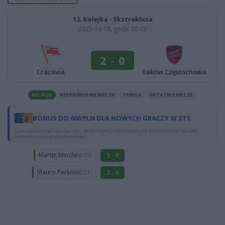
12. kolejka - Ekstraklasa
2025-10-18, godz. 20:15
2
-
0
Cracovia
Raków Częstochowa
RELACJA
BEZPOŚREDNIE MECZE
TABELA
OSTATNIE MECZE
BONUS DO 660 PLN DLA NOWYCH GRACZY W STS
Tylko dla osób pełnoletnich 18+. Reklamujemy tylko legalnych bukmacherów. Hazard
stwarza ryzyko straty finansowej.
Martin Minchev
1 - 0
(33)
Mauro Perković
2 - 0
(51)