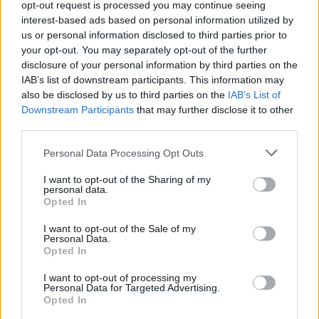
opt-out request is processed you may continue seeing
Wynik meczu Cracovia vs Raków Częstochowa
interest-based ads based on personal information utilized by
Po zakończeniu spotkania automatycznie publikujemy
oficjalny wynik
us or personal information disclosed to third parties prior to
spotkania
, a także dane meczowe, jeśli są dostępne.
your opt-out. You may separately opt-out of the further
Pełny harmonogram rozgrywek dostępny jest tutaj:
disclosure of your personal information by third parties on the
Ekstraklasa -
terminarz
.
IAB’s list of downstream participants. This information may
also be disclosed by us to third parties on the
IAB’s List of
Informacje o składach i strzelcach
Downstream Participants
that may further disclose it to other
W miarę dostępności danych, publikujemy
składy wyjściowe,
third parties.
rezerwowych, zmiany oraz listę strzelców bramek
. Informacje te
aktualizujemy zależnie od poziomu ligi i dostępnych źródeł.
Please note that this website/app uses one or more Google
Personal Data Processing Opt Outs
services and may gather and store information including but
Śledź mecze swojej drużyny
not limited to your visit or usage behaviour. You may click to
I want to opt-out of the Sharing of my
Jeśli jesteś kibicem klubu Cracovia lub Raków Częstochowa - zaglądaj tutaj
personal data.
grant or deny consent to Google and its third-party tags to
częściej. Nasz serwis regularnie dostarcza informacje o
terminach
Opted In
use your data for below specified purposes in below Google
meczów, wynikach, transferach i newsach klubowych
.
consent section.
I want to opt-out of the Sale of my
PodkarpacieLive.pl to największa baza
meczów lokalnych drużyn
Personal Data.
piłkarskich
w województwie. Sprawdź nasze relacje, śledź ulubioną ligę i
Opted In
bądź na bieżąco z wydarzeniami z boisk!
I want to opt-out of processing my
Analiza przed meczem: Cracovia vs Raków Częstochowa
Personal Data for Targeted Advertising.
Opted In
Mecz
Cracovia - Raków Częstochowa
odbędzie się w ramach 12.
kolejki - Ekstraklasa. Spotkanie zostanie rozegrane w dniu 18 października