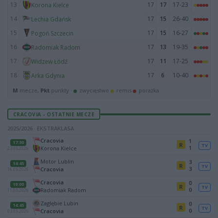
13
17
17
17-23
Korona Kielce
14
17
15
26-40
Lechia Gdańsk
15
17
15
16-27
Pogoń Szczecin
16
17
13
19-35
Radomiak Radom
17
17
11
17-25
Widzew Łódź
18
17
6
10-40
Arka Gdynia
M
mecze,
Pkt
punkty ·
zwycięstwo
remis
porażka
CRACOVIA - OSTATNIE MECZE
2025/2026 · EKSTRAKLASA
Cracovia
1
17:30
R
TV
1
Korona Kielce
23.05.2026
Motor Lublin
3
14:45
R
TV
3
Cracovia
16.05.2026
Cracovia
0
19:00
R
TV
0
Radomiak Radom
11.05.2026
Zagłębie Lubin
0
14:45
R
TV
0
Cracovia
03.05.2026