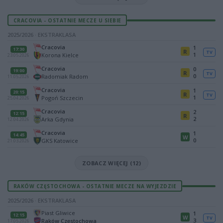
CRACOVIA - OSTATNIE MECZE U SIEBIE
2025/2026 · EKSTRAKLASA
Cracovia
1
17:30
R
TV
1
Korona Kielce
23.05.2026
Cracovia
0
19:00
R
TV
0
Radomiak Radom
11.05.2026
Cracovia
1
20:15
R
TV
1
Pogoń Szczecin
25.04.2026
Cracovia
2
12:15
R
2
Arka Gdynia
12.04.2026
Cracovia
1
14:45
W
0
GKS Katowice
21.03.2026
ZOBACZ WIĘCEJ (12)
RAKÓW CZĘSTOCHOWA - OSTATNIE MECZE NA WYJEZDZIE
2025/2026 · EKSTRAKLASA
Piast Gliwice
1
12:15
W
TV
3
Raków Częstochowa
17.05.2026