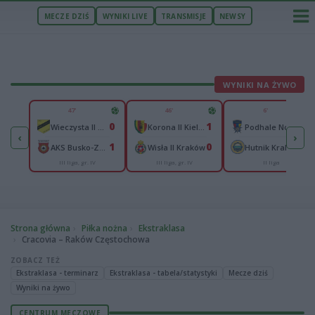
MECZE DZIŚ
WYNIKI LIVE
TRANSMISJE
NEWSY
WYNIKI NA ŻYWO
U
47'
46'
6'
2
0
1
0
Polonia Przemyśl
Wieczysta II Kraków
Korona II Kielce
Podhale Nowy Targ
‹
›
1
1
0
0
Radomyślanka Radomyśl Wielki
AKS Busko-Zdrój
Wisła II Kraków
Hutnik Kraków
III liga, gr. IV
III liga, gr. IV
II liga
cka
Strona główna
Piłka nożna
Ekstraklasa
Cracovia – Raków Częstochowa
ZOBACZ TEŻ
Ekstraklasa - terminarz
Ekstraklasa - tabela/statystyki
Mecze dziś
Wyniki na żywo
CENTRUM MECZOWE