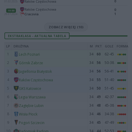
0
Raków Częstochowa
01.02.2025
Raków Częstochowa
0
19:00
1
Cracovia
29.07.2024
ZOBACZ WIĘCEJ (10)
EKSTRAKLASA - AKTUALNA TABELA
LP
DRUŻYNA
M
PKT
GOLE
FORMA
1
34
60
62-45
Lech Poznań
2
34
56
50-38
Górnik Zabrze
3
34
56
56-41
Jagiellonia Białystok
4
34
55
51-40
Raków Częstochowa
5
34
50
51-45
GKS Katowice
6
34
49
42-37
Legia Warszawa
7
34
48
45-38
Zagłębie Lubin
8
34
46
34-38
Wisła Płock
9
34
45
47-49
Pogoń Szczecin
10
34
44
52-53
Radomiak Radom