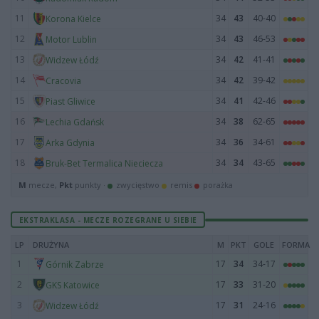
11
34
43
40-40
Korona Kielce
12
34
43
46-53
Motor Lublin
13
34
42
41-41
Widzew Łódź
14
34
42
39-42
Cracovia
15
34
41
42-46
Piast Gliwice
16
34
38
62-65
Lechia Gdańsk
17
34
36
34-61
Arka Gdynia
18
34
34
43-65
Bruk-Bet Termalica Nieciecza
M
mecze,
Pkt
punkty ·
zwycięstwo
remis
porażka
EKSTRAKLASA - MECZE ROZEGRANE U SIEBIE
LP
DRUŻYNA
M
PKT
GOLE
FORMA
1
17
34
34-17
Górnik Zabrze
2
17
33
31-20
GKS Katowice
3
17
31
24-16
Widzew Łódź