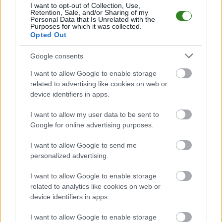
2025. Początek meczu o godz. 20:15.
I want to opt-out of Collection, Use,
Retention, Sale, and/or Sharing of my
Cracovia
przystępuje do tego spotkania w roli gospodarza. Jak drużyna
Personal Data that Is Unrelated with the
Purposes for which it was collected.
radzi sobie w sezonie 2025/2026 rozgrywek Ekstraklasa przed własną
Opted Out
publicznością? Na tej stronie możecie zobaczyć tabelę uwzględniającą
tylko mecze u siebie. W tabeli biorącej pod uwagę tylko mecze
wyjazdowe możecie natomiast sprawdzić jak spisuje się klub
Raków
Google consents
Częstochowa
.
I want to allow Google to enable storage
Ekstraklasa - sytuacja w tabeli
related to advertising like cookies on web or
Przed meczami 12. kolejki - Ekstraklasa gospodarze (Cracovia) zajmują
device identifiers in apps.
10. miejsce
w tabeli. Goście (Raków Częstochowa) plasują się na
2.
miejscu.
I want to allow my user data to be sent to
Poniżej znajdziesz także ostatnie mecze obu drużyn oraz statystyki
Google for online advertising purposes.
bramkowe.
I want to allow Google to send me
Cracovia vs. Raków Częstochowa - relacja, wynik na żywo,
personalized advertising.
transmisja
Wynik meczu Cracovia - Raków Częstochowa znajdziesz na naszej stronie
I want to allow Google to enable storage
zaraz po jego zakończeniu. Jeżeli szukasz informacji meczowych, zajrzyj
related to analytics like cookies on web or
tutaj:
Cracovia vs. Raków Częstochowa - wynik, składy, strzelcy
device identifiers in apps.
Jeżeli w internecie lub TV dostępna jest
transmisja na żywo z meczu
Cracovia vs. Raków Częstochowa
albo innych spotkań Ekstraklasa na
I want to allow Google to enable storage
pewno znajdziesz takie informacje na naszym portalu. Możliwe jednak, że