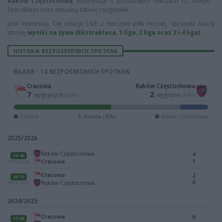
Raków Częstochowa
, informacje o pozostałych meczach 12. kolejki -
Ekstraklasa oraz aktualną tabelę rozgrywek.
Jeśli interesują Cię relacje LIVE z meczów piłki nożnej, sprawdź naszą
stronę
wyniki na żywo (Ekstraklasa, 1 liga, 2 liga oraz 3 i 4 liga)
.
HISTORIA BEZPOŚREDNICH SPOTKAŃ
BILANS · 14 BEZPOŚREDNICH SPOTKAŃ
Cracovia
Raków Częstochowa
7
2
wygranych
wygrane
(50%)
(14%)
Cracovia
5
remisów (36%)
Raków Częstochowa
2025/2026
Raków Częstochowa
4
14:45
1
Cracovia
19.04.2026
Cracovia
2
20:15
0
Raków Częstochowa
18.10.2025
2024/2025
Cracovia
0
17:30