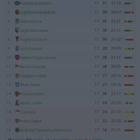
4
17
31
33-18
Radomiak Radom
5
17
30
34-24
Jagiellonia Białystok
6
17
30
24-21
Arka Gdynia
7
17
30
23-12
Legia Warszawa
8
17
30
31-22
Pogoń Szczecin
9
17
28
39-29
Lech Poznań
10
17
28
23-15
Raków Częstochowa
11
17
28
36-25
Lechia Gdańsk
12
17
27
26-15
Zagłębie Lubin
13
17
27
16-16
Wisła Płock
14
17
26
23-17
Korona Kielce
15
17
24
23-20
Motor Lublin
16
17
24
21-17
Cracovia
17
17
22
20-20
Piast Gliwice
18
17
16
21-31
Bruk-Bet Termalica Nieciecza
M
mecze,
Pkt
punkty ·
zwycięstwo
remis
porażka