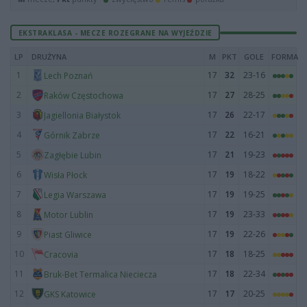
EKSTRAKLASA - MECZE ROZEGRANE NA WYJEŹDZIE
LP
DRUŻYNA
M
PKT
GOLE
FORMA
1
17
32
23-16
Lech Poznań
2
17
27
28-25
Raków Częstochowa
3
17
26
22-17
Jagiellonia Białystok
4
17
22
16-21
Górnik Zabrze
5
17
21
19-23
Zagłębie Lubin
6
17
19
18-22
Wisła Płock
7
17
19
19-25
Legia Warszawa
8
17
19
23-33
Motor Lublin
9
17
19
22-26
Piast Gliwice
10
17
18
18-25
Cracovia
11
17
18
22-34
Bruk-Bet Termalica Nieciecza
12
17
17
20-25
GKS Katowice