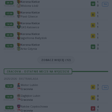
Korona Kielce
1
20:30
W
TV
0
Widzew Łódź
15.05.2026
Korona Kielce
1
17:30
R
1
Piast Gliwice
01.05.2026
Korona Kielce
1
14:45
R
1
GKS Katowice
25.04.2026
Korona Kielce
1
20:30
R
1
Jagiellonia Białystok
10.04.2026
Korona Kielce
3
12:15
W
0
Arka Gdynia
22.03.2026
ZOBACZ WIĘCEJ (12)
CRACOVIA - OSTATNIE MECZE NA WYJEZDZIE
2025/2026 · EKSTRAKLASA
Motor Lublin
3
14:45
R
TV
3
Cracovia
16.05.2026
Zagłębie Lubin
0
14:45
R
0
Cracovia
03.05.2026
Raków Częstochowa
4
14:45
P
1
Cracovia
19.04.2026