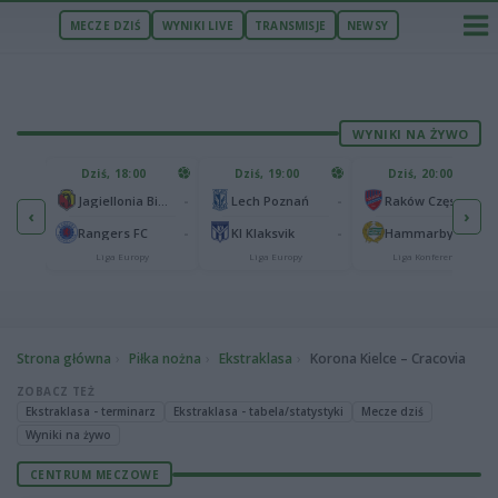
MECZE DZIŚ
WYNIKI LIVE
TRANSMISJE
NEWSY
WYNIKI NA ŻYWO
U
Dziś, 18:00
Dziś, 19:00
Dziś, 20:00
1
Ferencvaros Budapeszt
-
-
-
Jagiellonia Białystok
Lech Poznań
Raków Częstochowa
‹
›
0
ze
-
-
-
Rangers FC
KI Klaksvik
Hammarby IF
Liga Europy
Liga Europy
Liga Konferencji
Strona główna
Piłka nożna
Ekstraklasa
Korona Kielce – Cracovia
ZOBACZ TEŻ
Ekstraklasa - terminarz
Ekstraklasa - tabela/statystyki
Mecze dziś
Wyniki na żywo
CENTRUM MECZOWE