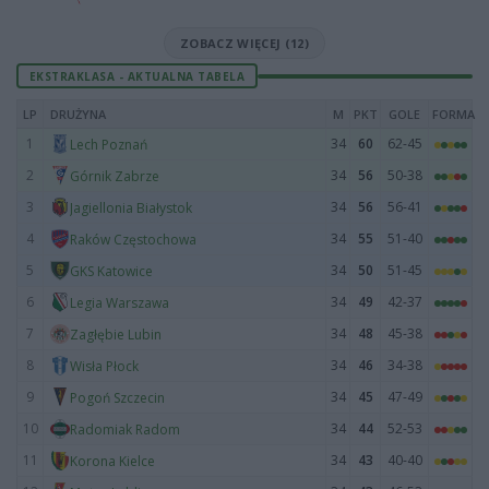
ZOBACZ WIĘCEJ (12)
EKSTRAKLASA - AKTUALNA TABELA
LP
DRUŻYNA
M
PKT
GOLE
FORMA
1
34
60
62-45
Lech Poznań
2
34
56
50-38
Górnik Zabrze
3
34
56
56-41
Jagiellonia Białystok
4
34
55
51-40
Raków Częstochowa
5
34
50
51-45
GKS Katowice
6
34
49
42-37
Legia Warszawa
7
34
48
45-38
Zagłębie Lubin
8
34
46
34-38
Wisła Płock
9
34
45
47-49
Pogoń Szczecin
10
34
44
52-53
Radomiak Radom
11
34
43
40-40
Korona Kielce