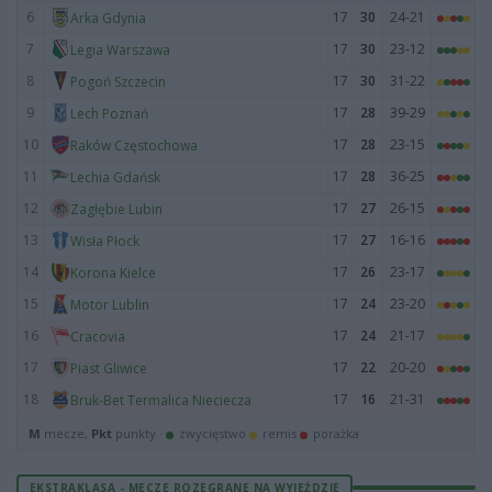
6
17
30
24-21
Arka Gdynia
7
17
30
23-12
Legia Warszawa
8
17
30
31-22
Pogoń Szczecin
9
17
28
39-29
Lech Poznań
10
17
28
23-15
Raków Częstochowa
11
17
28
36-25
Lechia Gdańsk
12
17
27
26-15
Zagłębie Lubin
13
17
27
16-16
Wisła Płock
14
17
26
23-17
Korona Kielce
15
17
24
23-20
Motor Lublin
16
17
24
21-17
Cracovia
17
17
22
20-20
Piast Gliwice
18
17
16
21-31
Bruk-Bet Termalica Nieciecza
M
mecze,
Pkt
punkty ·
zwycięstwo
remis
porażka
EKSTRAKLASA - MECZE ROZEGRANE NA WYJEŹDZIE