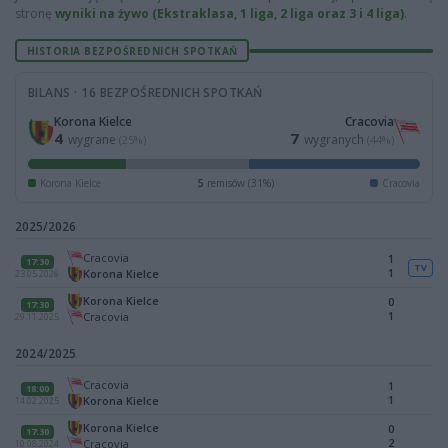
stronę
wyniki na żywo (Ekstraklasa, 1 liga, 2 liga oraz 3 i 4 liga)
.
HISTORIA BEZPOŚREDNICH SPOTKAŃ
BILANS · 16 BEZPOŚREDNICH SPOTKAŃ
Korona Kielce
Cracovia
4
7
wygrane
wygranych
(25%)
(44%)
Korona Kielce
5
remisów (31%)
Cracovia
2025/2026
Cracovia
1
17:30
TV
1
Korona Kielce
23.05.2026
Korona Kielce
0
17:30
1
Cracovia
29.11.2025
2024/2025
Cracovia
1
18:00
1
Korona Kielce
14.02.2025
Korona Kielce
0
17:30
2
Cracovia
10.08.2024