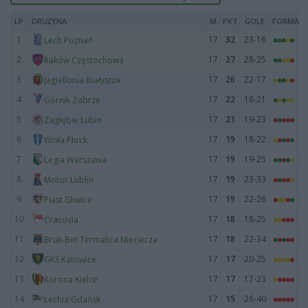
LP
DRUŻYNA
M
PKT
GOLE
FORMA
1
17
32
23-16
Lech Poznań
2
17
27
28-25
Raków Częstochowa
3
17
26
22-17
Jagiellonia Białystok
4
17
22
16-21
Górnik Zabrze
5
17
21
19-23
Zagłębie Lubin
6
17
19
18-22
Wisła Płock
7
17
19
19-25
Legia Warszawa
8
17
19
23-33
Motor Lublin
9
17
19
22-26
Piast Gliwice
10
17
18
18-25
Cracovia
11
17
18
22-34
Bruk-Bet Termalica Nieciecza
12
17
17
20-25
GKS Katowice
13
17
17
17-23
Korona Kielce
14
17
15
26-40
Lechia Gdańsk