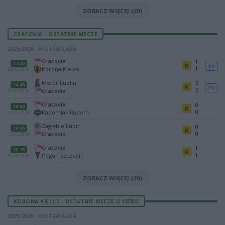
ZOBACZ WIĘCEJ (29)
CRACOVIA - OSTATNIE MECZE
2025/2026 · EKSTRAKLASA
Cracovia
1
17:30
R
TV
1
Korona Kielce
23.05.2026
Motor Lublin
3
14:45
R
TV
3
Cracovia
16.05.2026
Cracovia
0
19:00
R
0
Radomiak Radom
11.05.2026
Zagłębie Lubin
0
14:45
R
0
Cracovia
03.05.2026
Cracovia
1
20:15
R
1
Pogoń Szczecin
25.04.2026
ZOBACZ WIĘCEJ (29)
KORONA KIELCE - OSTATNIE MECZE U SIEBIE
2025/2026 · EKSTRAKLASA