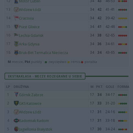
12
34
43
46-53
Motor Lublin
13
34
42
41-41
Widzew Łódź
14
34
42
39-42
Cracovia
15
34
41
42-46
Piast Gliwice
16
34
38
62-65
Lechia Gdańsk
17
34
36
34-61
Arka Gdynia
18
34
34
43-65
Bruk-Bet Termalica Nieciecza
M
mecze,
Pkt
punkty ·
zwycięstwo
remis
porażka
EKSTRAKLASA - MECZE ROZEGRANE U SIEBIE
LP
DRUŻYNA
M
PKT
GOLE
FORMA
1
17
34
34-17
Górnik Zabrze
2
17
33
31-20
GKS Katowice
3
17
31
24-16
Widzew Łódź
4
17
31
33-18
Radomiak Radom
5
17
30
34-24
Jagiellonia Białystok