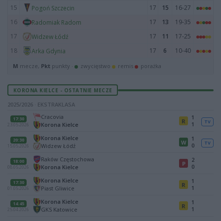
15
17
15
16-27
Pogoń Szczecin
16
17
13
19-35
Radomiak Radom
17
17
11
17-25
Widzew Łódź
18
17
6
10-40
Arka Gdynia
M
mecze,
Pkt
punkty ·
zwycięstwo
remis
porażka
KORONA KIELCE - OSTATNIE MECZE
2025/2026 · EKSTRAKLASA
Cracovia
1
17:30
R
TV
1
Korona Kielce
23.05.2026
Korona Kielce
1
20:30
W
TV
0
Widzew Łódź
15.05.2026
Raków Częstochowa
2
18:00
P
0
Korona Kielce
08.05.2026
Korona Kielce
1
17:30
R
1
Piast Gliwice
01.05.2026
Korona Kielce
1
14:45
R
1
GKS Katowice
25.04.2026