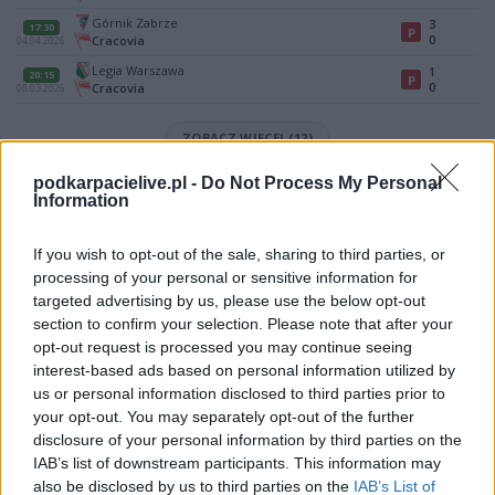
Górnik Zabrze
3
17:30
P
0
Cracovia
04.04.2026
Legia Warszawa
1
20:15
P
0
Cracovia
08.03.2026
ZOBACZ WIĘCEJ (12)
podkarpacielive.pl -
Do Not Process My Personal
Mecz Korona Kielce - Cracovia (Ekstraklasa)
Information
Spotkanie pomiędzy
Korona Kielce i Cracovia
rozegrane zostanie w
ramach Ekstraklasa (17. kolejki - Ekstraklasa).
If you wish to opt-out of the sale, sharing to third parties, or
Na stronie
PodkarpacieLive.pl
znajdziesz
wynik meczu, strzelców
processing of your personal or sensitive information for
bramek, kartki, składy, statystyki i informacje o przebiegu
targeted advertising by us, please use the below opt-out
spotkania
. To kompletne źródło danych dla kibiców i pasjonatów
lokalnej piłki nożnej. Jeżeli aktualnie nie widzisz tutaj danych z pewnością
section to confirm your selection. Please note that after your
pracujemy nad tym żeby je uzupełnić.
opt-out request is processed you may continue seeing
interest-based ads based on personal information utilized by
Wynik meczu Korona Kielce vs Cracovia
us or personal information disclosed to third parties prior to
Po zakończeniu spotkania automatycznie publikujemy
oficjalny wynik
your opt-out. You may separately opt-out of the further
spotkania
, a także dane meczowe, jeśli są dostępne.
disclosure of your personal information by third parties on the
Pełny harmonogram rozgrywek dostępny jest tutaj:
Ekstraklasa -
IAB’s list of downstream participants. This information may
terminarz
.
also be disclosed by us to third parties on the
IAB’s List of