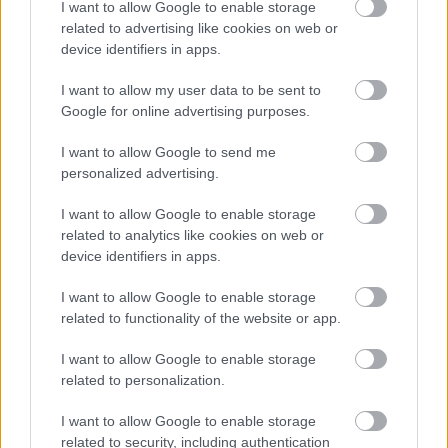
Cracovia
.
I want to allow Google to enable storage
related to advertising like cookies on web or
Ekstraklasa - sytuacja w tabeli
device identifiers in apps.
Przed meczami 17. kolejki - Ekstraklasa gospodarze (Korona Kielce)
zajmują
13. miejsce
w tabeli. Goście (Cracovia) plasują się na
10.
I want to allow my user data to be sent to
miejscu.
Google for online advertising purposes.
Poniżej znajdziesz także ostatnie mecze obu drużyn oraz statystyki
bramkowe.
I want to allow Google to send me
personalized advertising.
Korona Kielce vs. Cracovia - relacja, wynik na żywo, transmisja
Wynik meczu Korona Kielce - Cracovia znajdziesz na naszej stronie zaraz
I want to allow Google to enable storage
po jego zakończeniu. Jeżeli szukasz informacji meczowych, zajrzyj tutaj:
related to analytics like cookies on web or
Korona Kielce vs. Cracovia - wynik, składy, strzelcy
device identifiers in apps.
Jeżeli w internecie lub TV dostępna jest
transmisja na żywo z meczu
Korona Kielce vs. Cracovia
albo innych spotkań Ekstraklasa na pewno
I want to allow Google to enable storage
znajdziesz takie informacje na naszym portalu. Możliwe jednak, że nigdzie
related to functionality of the website or app.
nie pojawi się stream online z tego pojedynku. Śledź portal
podkarpacieLIVE.pl i bądź na bieżąco.
I want to allow Google to enable storage
related to personalization.
Asseco Resovia
Developres Rzeszów
ITA TOOLS Stal Mielec
I want to allow Google to enable storage
|
|
|
Cellfast Wilki Krosno
Texom Stal Rzeszów
Stal Mielec
related to security, including authentication
|
|
|