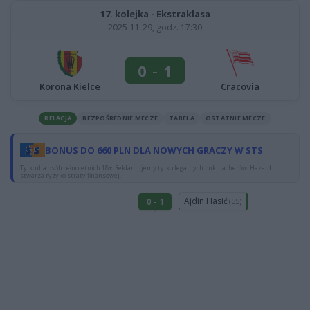
17. kolejka - Ekstraklasa
2025-11-29, godz. 17:30
0
-
1
Cracovia
Korona Kielce
RELACJA
BEZPOŚREDNIE MECZE
TABELA
OSTATNIE MECZE
BONUS DO 660 PLN DLA NOWYCH GRACZY W STS
Tylko dla osób pełnoletnich 18+. Reklamujemy tylko legalnych bukmacherów. Hazard
stwarza ryzyko straty finansowej.
Ajdin Hasić
0 - 1
(55)