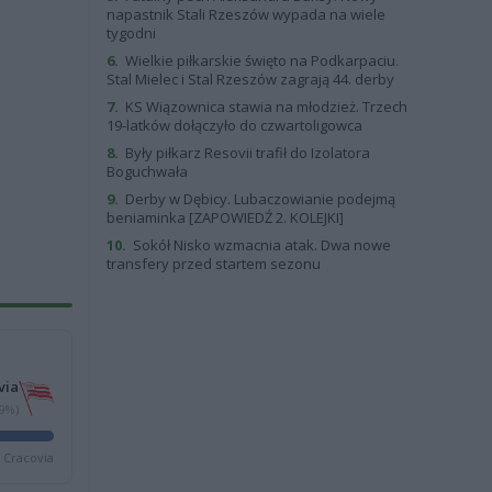
napastnik Stali Rzeszów wypada na wiele
tygodni
6.
Wielkie piłkarskie święto na Podkarpaciu.
Stal Mielec i Stal Rzeszów zagrają 44. derby
7.
KS Wiązownica stawia na młodzież. Trzech
19-latków dołączyło do czwartoligowca
8.
Były piłkarz Resovii trafił do Izolatora
Boguchwała
9.
Derby w Dębicy. Lubaczowianie podejmą
beniaminka [ZAPOWIEDŹ 2. KOLEJKI]
10.
Sokół Nisko wzmacnia atak. Dwa nowe
transfery przed startem sezonu
via
29%)
Cracovia