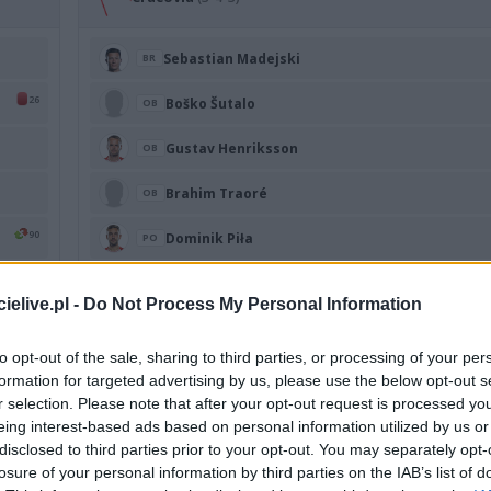
Sebastian Madejski
BR
26
Boško Šutalo
OB
Gustav Henriksson
OB
Brahim Traoré
OB
90
Dominik Piła
PO
Mateusz Klich
PO
elive.pl -
Do Not Process My Personal Information
Amir Al-Ammari
PO
to opt-out of the sale, sharing to third parties, or processing of your per
31
Mauro Perković
PO
formation for targeted advertising by us, please use the below opt-out s
r selection. Please note that after your opt-out request is processed y
Ajdin Hasić
NA
eing interest-based ads based on personal information utilized by us or
disclosed to third parties prior to your opt-out. You may separately opt-
Kahveh Zahiroleslam
NA
70
losure of your personal information by third parties on the IAB’s list of