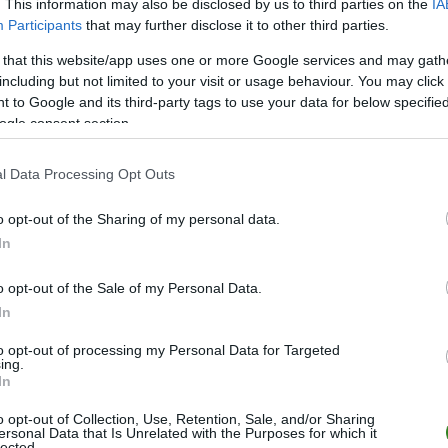
. This information may also be disclosed by us to third parties on the
IA
16
70
Maxime Dominguez
NA
Participants
that may further disclose it to other third parties.
 that this website/app uses one or more Google services and may gath
REZERWOWI
including but not limited to your visit or usage behaviour. You may click 
 to Google and its third-party tags to use your data for below specifi
Henrich Ravas
ogle consent section.
Kamil Glik
l Data Processing Opt Outs
Beno Selan
o opt-out of the Sharing of my personal data.
Mateusz Praszelik
In
Karol Knap
o opt-out of the Sale of my Personal Data.
Dijon Kameri
In
Mateusz Tabisz
to opt-out of processing my Personal Data for Targeted
ing.
Gabriel Charpentier
In
Pau Sans Lopez
o opt-out of Collection, Use, Retention, Sale, and/or Sharing
ersonal Data that Is Unrelated with the Purposes for which it
lected.