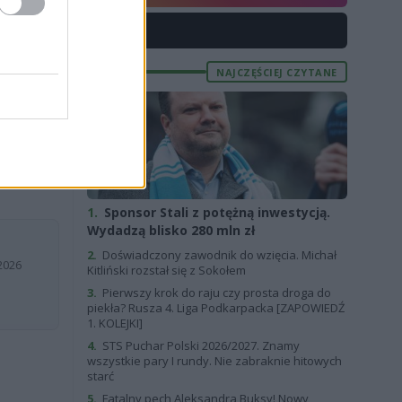
i dostępna),
X
NAJCZĘŚCIEJ CZYTANE
raklasa oraz
1.
Sponsor Stali z potężną inwestycją.
Wydadzą blisko 280 mln zł
2.
Doświadczony zawodnik do wzięcia. Michał
2026
Kitliński rozstał się z Sokołem
3.
Pierwszy krok do raju czy prosta droga do
piekła? Rusza 4. Liga Podkarpacka [ZAPOWIEDŹ
1. KOLEJKI]
4.
STS Puchar Polski 2026/2027. Znamy
wszystkie pary I rundy. Nie zabraknie hitowych
starć
5.
Fatalny pech Aleksandra Buksy! Nowy