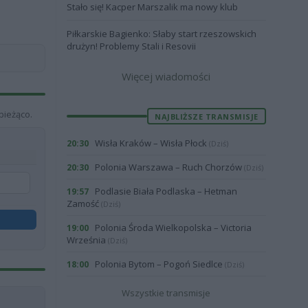
Stało się! Kacper Marszalik ma nowy klub
Piłkarskie Bagienko: Słaby start rzeszowskich
drużyn! Problemy Stali i Resovii
Więcej wiadomości
bieżąco.
NAJBLIŻSZE TRANSMISJE
Wisła Kraków – Wisła Płock
20:30
(Dziś)
Polonia Warszawa – Ruch Chorzów
20:30
(Dziś)
Podlasie Biała Podlaska – Hetman
19:57
Zamość
(Dziś)
Polonia Środa Wielkopolska – Victoria
19:00
Września
(Dziś)
Polonia Bytom – Pogoń Siedlce
18:00
(Dziś)
Wszystkie transmisje