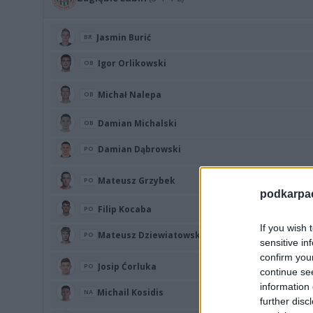
Jasmin Burić
BR
Igor Orlikowski
OB
Michał Nalepa
OB
Damian Michalski
OB
Damian Dąbrowski
PO
Mateusz Grzybek
PO
podkarpaci
Filip Kocaba
PO
If you wish 
Mateusz Dziewiatowski
PO
sensitive in
confirm you
Josip Ćorluka
PO
continue se
information 
Michail Kosidis
NA
further disc