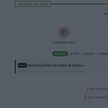
CENTRUM MECZOWE
31
Zagłębie Lubin
RELACJA
KURSY
SKŁADY
TRANS
OGLĄDAJ ŻUŻEL NA ŻYWO W CANAL+
Transmisje LIVE z meczów PGE Ekstraligi i Metalkas 2. Ekstraligi
Marcel Reguł
Igor Orlikowsk