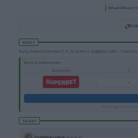
Mihael Mlinarić
(9
POK
KURSY
Kursy bukmacherskie (1, X, 2) na mecz Zagłębie Lubin - Cracovi
Kursy przedmeczowe
Bukmacher
1
-
Kursy mogą ulec zmianie,
SKŁADY
Zagłębie Lubin
(3-1-4-2)