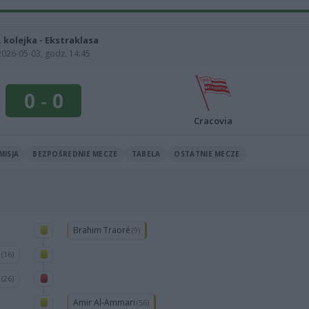
. kolejka - Ekstraklasa
2026-05-03, godz. 14:45
0
-
0
Cracovia
MISJA
BEZPOŚREDNIE MECZE
TABELA
OSTATNIE MECZE
Brahim Traoré
(9)
a
(16)
i
(26)
Amir Al-Ammari
(56)