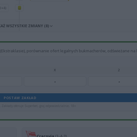
0+4)
AŻ WSZYSTKIE ZMIANY (8)
a (Ekstraklasie), porównanie ofert legalnych bukmacherów, odświeżane na 
X
2
-
-
POSTAW ZAKŁAD
 Zakłady oferuje Superbet, graj odpowiedzialnie, 18+
Cracovia
(3-4-3)