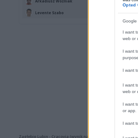
Arkadiusz Woźniak
Opted 
Levente Szabo
Google 
I want t
web or d
I want t
purpose
I want 
I want t
web or d
I want t
or app.
I want t
Zagłębie Lubin - Cracovia (wynik na żywo, relacja live)
I want t