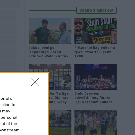
WIDEO Z MECZÓW
Jakub Jeleń po
Piłkarskie Bagienko na
odpadnięciu Stali
żywo: czwartek, godz.
Stalowa Wola: Zabrakło
17:00
doświadczenia
56
79
Damian Skiba: Ta liga
Biało-Czerwoni
jest brutalna. Dla nas
odwrócili losy finału
sonal or
to kubeł zimnej wody
Ligi Narodów! Zobacz
ection to
skrót
ou may
 personal
out of the
85
 downstream