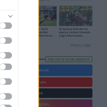
[ZDJĘCIA]
Ekstraklasa: Arka
35 tysięcy kibiców na
Gdynia - Bruk-Bet
meczu Lechia Gdańsk -
Termalica Nieciecza 2-
Legia Warszawa
3 [ZDJĘCIA]
[OPRAWA, ZDJĘCIA]
Więcej zdjęć
PDK LIVE W SOCIAL MEDIACH
Facebook
YouTube
TikTok
Instagram