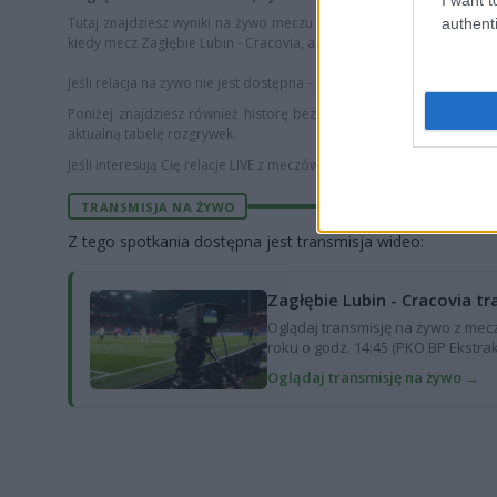
Tutaj znajdziesz wyniki na żywo meczu
Zagłębie Lubin - Cracovi
authenti
kiedy mecz Zagłębie Lubin - Cracovia, a także strzelcy bramek i szcze
Jeśli relacja na żywo nie jest dostępna - przy meczu widnieje adnota
Poniżej znajdziesz również historę bezpośrednich spotkań
Zagłęb
aktualną tabelę rozgrywek.
Jeśli interesują Cię relacje LIVE z meczów piłki nożnej, sprawdź nasz
TRANSMISJA NA ŻYWO
Z tego spotkania dostępna jest transmisja wideo:
Zagłębie Lubin - Cracovia t
Oglądaj transmisję na żywo z mecz
roku o godz. 14:45 (PKO BP Ekstrakl
Oglądaj transmisję na żywo →