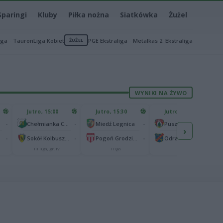
Sparingi
Kluby
Piłka nożna
Siatkówka
Żużel
iga
TauronLiga Kobiet
ŻUŻEL
PGE Ekstraliga
Metalkas 2. Ekstraliga
WYNIKI NA ŻYWO
Jutro, 15:00
Jutro, 15:30
Jutro, 15:30
-
-
-
-
Chełmianka Chełm
Miedź Legnica
Puszcza Niepołomice
›
-
-
-
-
Sokół Kolbuszowa Dolna
Pogoń Grodzisk Mazowiecki
Odra Opole
III liga, gr. IV
I liga
I liga