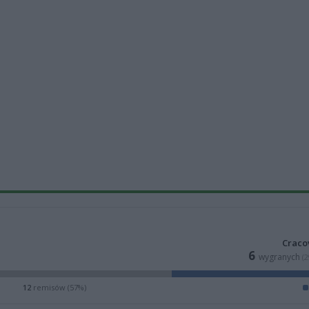
Craco
6
wygranych
(
12
remisów (57%)