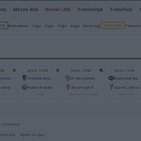
wsy
Mecze dziś
Wyniki LIVE
Transmisje
Transfery
ŻNA
Ekstraklasa
1 liga
2 liga
3 liga
4 liga
Niższe ligi
SIATKÓWKA
TauronL
:00
Jutro, 13:00
Jutro, 14:00
Jutro, 14:45
-
-
-
 Kielce
Podhale Nowy Targ
H. Skrzydlewska Orzeł Łódź
Radomiak Radom
-
-
-
Kraków
Hutnik Kraków
Abramczyk Polonia Bydgoszcz
Górnik Zabrze
r. IV
II liga
Metalkas 2. Ekstraliga
Ekstraklasa
– Cracovia
ecze dziś
Wyniki na żywo