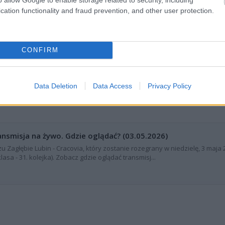
a
w ramach 31. kolejki - Ekstraklasa. Informacje meczowe, relacja na żywo (jeśl
cation functionality and fraud prevention, and other user protection.
góły meczowe. Relacja LIVE - jeśli dostępna pojawi się poniżej.
cja TWK (tylko wynik końcowy)
CONFIRM
ie Lubin vs. Cracovia
, informacje o pozostałych meczach 31. kolejki - Ekst
ą stronę
wyniki na żywo (Ekstraklasa, 1 liga, 2 liga oraz 3 i 4 liga)
.
Data Deletion
Data Access
Privacy Policy
ransmisja na żywo. Gdzie oglądać? (03.05.2026)
u Zagłębie Lubin - Cracovia, który zostanie rozegrany w niedzielę, 3 maja 
asa - 31. kolejka). Zobacz gdzie oglądać transmisj...