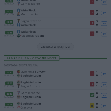
17:30
P
TV
1
Górnik Zabrze
16.05.2026
Wisła Płock
0
14:45
P
TV
4
Motor Lublin
10.05.2026
Pogoń Szczecin
3
17:30
P
TV
0
Wisła Płock
03.05.2026
Wisła Płock
0
12:15
P
TV
1
Radomiak Radom
26.04.2026
ZOBACZ WIĘCEJ (29)
ZAGŁĘBIE LUBIN - OSTATNIE MECZE
2025/2026 · EKSTRAKLASA
Jagiellonia Białystok
1
17:30
P
TV
0
Zagłębie Lubin
23.05.2026
Zagłębie Lubin
0
18:00
P
TV
1
Pogoń Szczecin
15.05.2026
Górnik Zabrze
0
20:15
W
TV
2
Zagłębie Lubin
09.05.2026
Zagłębie Lubin
0
14:45
R
TV
0
Cracovia
03.05.2026