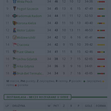
8
34
46
12
10
12
34-38
Wisła Płock
9
34
45
13
6
15
47-49
Pogoń Szczecin
10
34
44
11
11
12
52-53
Radomiak Radom
11
34
43
11
10
13
40-40
Korona Kielce
12
34
43
10
13
11
46-53
Motor Lublin
13
34
42
12
6
16
41-41
Widzew Łódź
14
34
42
9
15
10
39-42
Cracovia
15
34
41
11
8
15
42-46
Piast Gliwice
16
34
38
12
7
15
62-65
Lechia Gdańsk
17
34
36
9
9
16
34-61
Arka Gdynia
18
34
34
9
7
18
43-65
Bruk-Bet Termalica Nieciecza
M
mecze,
Pkt
punkty,
Z
zwycięstwa,
R
remisy,
P
porażki ·
zwycięstwo
remis
porażka
EKSTRAKLASA - MECZE ROZEGRANE U SIEBIE
LP
DRUŻYNA
M
PKT
Z
R
P
GOLE
FORMA