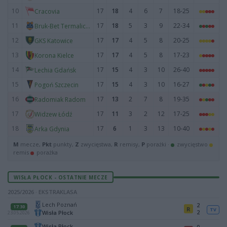
10
17
18
4
6
7
18-25
Cracovia
11
17
18
5
3
9
22-34
Bruk-Bet Termalica Nieciecza
12
17
17
4
5
8
20-25
GKS Katowice
13
17
17
4
5
8
17-23
Korona Kielce
14
17
15
4
3
10
26-40
Lechia Gdańsk
15
17
15
4
3
10
16-27
Pogoń Szczecin
16
17
13
2
7
8
19-35
Radomiak Radom
17
17
11
3
2
12
17-25
Widzew Łódź
18
17
6
1
3
13
10-40
Arka Gdynia
M
mecze,
Pkt
punkty,
Z
zwycięstwa,
R
remisy,
P
porażki ·
zwycięstwo
remis
porażka
WISŁA PŁOCK - OSTATNIE MECZE
2025/2026 · EKSTRAKLASA
Lech Poznań
2
17:30
R
TV
2
Wisła Płock
23.05.2026
Wisła Płock
0