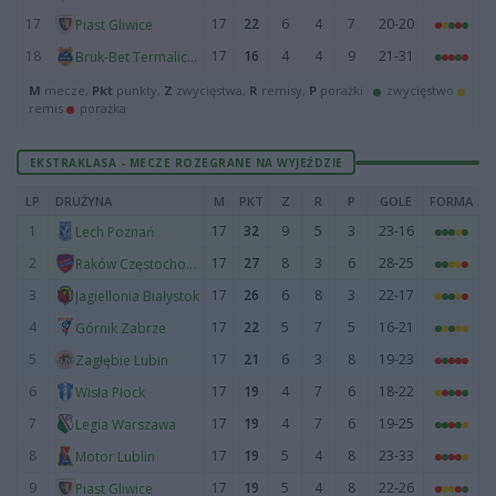
17
17
22
6
4
7
20-20
Piast Gliwice
18
17
16
4
4
9
21-31
Bruk-Bet Termalica Nieciecza
M
mecze,
Pkt
punkty,
Z
zwycięstwa,
R
remisy,
P
porażki ·
zwycięstwo
remis
porażka
EKSTRAKLASA - MECZE ROZEGRANE NA WYJEŹDZIE
LP
DRUŻYNA
M
PKT
Z
R
P
GOLE
FORMA
1
17
32
9
5
3
23-16
Lech Poznań
2
17
27
8
3
6
28-25
Raków Częstochowa
3
17
26
6
8
3
22-17
Jagiellonia Białystok
4
17
22
5
7
5
16-21
Górnik Zabrze
5
17
21
6
3
8
19-23
Zagłębie Lubin
6
17
19
4
7
6
18-22
Wisła Płock
7
17
19
4
7
6
19-25
Legia Warszawa
8
17
19
5
4
8
23-33
Motor Lublin
9
17
19
5
4
8
22-26
Piast Gliwice