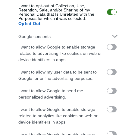
Mecz
Wisła Płock - Zagłębie Lubin
odbędzie się w ramach 6. kolejki -
I want to opt-out of Collection, Use,
Retention, Sale, and/or Sharing of my
Ekstraklasa. Spotkanie zostanie rozegrane w dniu 25 sierpnia 2025.
Personal Data that Is Unrelated with the
Początek meczu o godz. 19:00.
Purposes for which it was collected.
Opted Out
Wisła Płock
przystępuje do tego spotkania w roli gospodarza. Jak
drużyna radzi sobie w sezonie 2025/2026 rozgrywek Ekstraklasa przed
własną publicznością? Na tej stronie możecie zobaczyć tabelę
Google consents
uwzględniającą tylko mecze u siebie. W tabeli biorącej pod uwagę tylko
mecze wyjazdowe możecie natomiast sprawdzić jak spisuje się klub
I want to allow Google to enable storage
Zagłębie Lubin
.
related to advertising like cookies on web or
device identifiers in apps.
Ekstraklasa - sytuacja w tabeli
Przed meczami 6. kolejki - Ekstraklasa gospodarze (Wisła Płock) zajmują
I want to allow my user data to be sent to
6. miejsce
w tabeli. Goście (Zagłębie Lubin) plasują się na
5. miejscu.
Google for online advertising purposes.
Poniżej znajdziesz także ostatnie mecze obu drużyn oraz statystyki
bramkowe.
I want to allow Google to send me
personalized advertising.
Wisła Płock vs. Zagłębie Lubin - relacja, wynik na żywo, transmisja
Wynik meczu Wisła Płock - Zagłębie Lubin znajdziesz na naszej stronie
I want to allow Google to enable storage
zaraz po jego zakończeniu. Jeżeli szukasz informacji meczowych, zajrzyj
related to analytics like cookies on web or
tutaj:
Wisła Płock vs. Zagłębie Lubin - wynik, składy, strzelcy
device identifiers in apps.
Jeżeli w internecie lub TV dostępna jest
transmisja na żywo z meczu
Wisła Płock vs. Zagłębie Lubin
albo innych spotkań Ekstraklasa na
I want to allow Google to enable storage