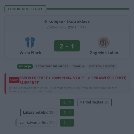
CENTRUM MECZOWE
6. kolejka - Ekstraklasa
2025-08-25, godz. 19:00
2
-
1
Wisła Płock
Zagłębie Lubin
RELACJA
BEZPOŚREDNIE MECZE
TABELA
OSTATNIE MECZE
55PLN FREEBET+ 200PLN NA START -> SPRAWDŹ OFERTĘ
SUPERBET
Tylko dla osób pełnoletnich 18+. Reklamujemy tylko legalnych bukmacherów. Hazard
stwarza ryzyko straty finansowej.
Marcel Reguła
0 - 1
(20)
Łukasz Sekulski
1 - 1
(58)
Ivan Salvador Edu
2 - 1
(90)