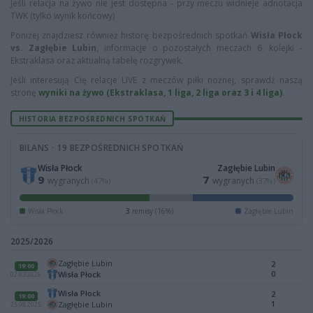
Jeśli relacja na żywo nie jest dostępna - przy meczu widnieje adnotacja
TWK (tylko wynik końcowy)
Poniżej znajdziesz również historę bezpośrednich spotkań
Wisła Płock
vs. Zagłębie Lubin
, informacje o pozostałych meczach 6. kolejki -
Ekstraklasa oraz aktualną tabelę rozgrywek.
Jeśli interesują Cię relacje LIVE z meczów piłki nożnej, sprawdź naszą
stronę
wyniki na żywo (Ekstraklasa, 1 liga, 2 liga oraz 3 i 4 liga)
.
HISTORIA BEZPOŚREDNICH SPOTKAŃ
BILANS · 19 BEZPOŚREDNICH SPOTKAŃ
Wisła Płock
Zagłębie Lubin
9
7
wygranych
wygranych
(47%)
(37%)
Wisła Płock
3
remisy (16%)
Zagłębie Lubin
2025/2026
Zagłębie Lubin
2
19:00
0
Wisła Płock
02.03.2026
Wisła Płock
2
19:00
1
Zagłębie Lubin
25.08.2025