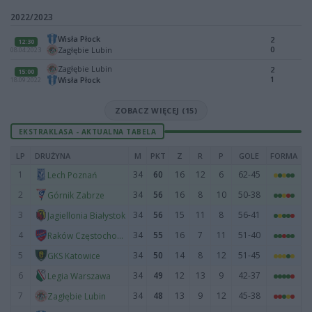
2022/2023
Wisła Płock
2
12:30
0
Zagłębie Lubin
08.04.2023
Zagłębie Lubin
2
15:00
1
Wisła Płock
18.09.2022
ZOBACZ WIĘCEJ (15)
EKSTRAKLASA - AKTUALNA TABELA
LP
DRUŻYNA
M
PKT
Z
R
P
GOLE
FORMA
1
34
60
16
12
6
62-45
Lech Poznań
2
34
56
16
8
10
50-38
Górnik Zabrze
3
34
56
15
11
8
56-41
Jagiellonia Białystok
4
34
55
16
7
11
51-40
Raków Częstochowa
5
34
50
14
8
12
51-45
GKS Katowice
6
34
49
12
13
9
42-37
Legia Warszawa
7
34
48
13
9
12
45-38
Zagłębie Lubin