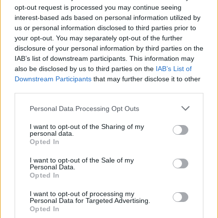
lokalnej piłki nożnej. Jeżeli aktualnie nie widzisz tutaj danych z pewnością
opt-out request is processed you may continue seeing
pracujemy nad tym żeby je uzupełnić.
interest-based ads based on personal information utilized by
us or personal information disclosed to third parties prior to
Wynik meczu Wisła Płock vs Zagłębie Lubin
your opt-out. You may separately opt-out of the further
Po zakończeniu spotkania automatycznie publikujemy
oficjalny wynik
disclosure of your personal information by third parties on the
spotkania
, a także dane meczowe, jeśli są dostępne.
IAB’s list of downstream participants. This information may
Pełny harmonogram rozgrywek dostępny jest tutaj:
Ekstraklasa -
also be disclosed by us to third parties on the
IAB’s List of
terminarz
.
Downstream Participants
that may further disclose it to other
third parties.
Informacje o składach i strzelcach
W miarę dostępności danych, publikujemy
składy wyjściowe,
Please note that this website/app uses one or more Google
Personal Data Processing Opt Outs
rezerwowych, zmiany oraz listę strzelców bramek
. Informacje te
services and may gather and store information including but
aktualizujemy zależnie od poziomu ligi i dostępnych źródeł.
not limited to your visit or usage behaviour. You may click to
I want to opt-out of the Sharing of my
personal data.
Śledź mecze swojej drużyny
grant or deny consent to Google and its third-party tags to
Opted In
use your data for below specified purposes in below Google
Jeśli jesteś kibicem klubu Wisła Płock lub Zagłębie Lubin - zaglądaj tutaj
consent section.
częściej. Nasz serwis regularnie dostarcza informacje o
terminach
I want to opt-out of the Sale of my
meczów, wynikach, transferach i newsach klubowych
.
Personal Data.
Opted In
PodkarpacieLive.pl to największa baza
meczów lokalnych drużyn
piłkarskich
w województwie. Sprawdź nasze relacje, śledź ulubioną ligę i
I want to opt-out of processing my
bądź na bieżąco z wydarzeniami z boisk!
Personal Data for Targeted Advertising.
Opted In
Analiza przed meczem: Wisła Płock vs Zagłębie Lubin