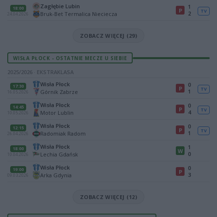
Zagłębie Lubin
1
18:00
P
TV
2
Bruk-Bet Termalica Nieciecza
24.04.2026
ZOBACZ WIĘCEJ (29)
WISŁA PŁOCK - OSTATNIE MECZE U SIEBIE
2025/2026 · EKSTRAKLASA
Wisła Płock
0
17:30
P
TV
1
Górnik Zabrze
16.05.2026
Wisła Płock
0
14:45
P
TV
4
Motor Lublin
10.05.2026
Wisła Płock
0
12:15
P
TV
1
Radomiak Radom
26.04.2026
Wisła Płock
1
18:00
W
0
Lechia Gdańsk
10.04.2026
Wisła Płock
0
19:00
P
3
Arka Gdynia
09.03.2026
ZOBACZ WIĘCEJ (12)