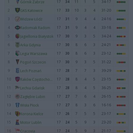
1
17
34
11
1
5
34-17
Górnik Zabrze
2
17
33
10
3
4
31-20
GKS Katowice
3
17
31
9
4
4
24-16
Widzew Łódź
4
17
31
9
4
4
33-18
Radomiak Radom
5
17
30
9
3
5
34-24
Jagiellonia Białystok
6
17
30
8
6
3
24-21
Arka Gdynia
7
17
30
8
6
3
23-12
Legia Warszawa
8
17
30
9
3
5
31-22
Pogoń Szczecin
9
17
28
7
7
3
39-29
Lech Poznań
10
17
28
8
4
5
23-15
Raków Częstochowa
11
17
28
8
4
5
36-25
Lechia Gdańsk
12
17
27
7
6
4
26-15
Zagłębie Lubin
13
17
27
8
3
6
16-16
Wisła Płock
14
17
26
7
5
5
23-17
Korona Kielce
15
17
24
5
9
3
23-20
Motor Lublin
16
17
24
5
9
3
21-17
Cracovia