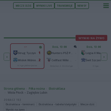
MECZE DZIŚ
WYNIKI LIVE
TRANSMISJE
NEWSY
WYNIKI NA ŻYWO
U
Dziś, 13:00
Dziś, 13:00
17'
2
1
Podbeskidzie Bielsko-Biała
-
-
Strug Tyczyn
Hunters PSŻ Poznań
Legia II Warszawa
‹
›
2
2
sk
-
-
Wisłok Wiśniowa
Cellfast Wilki Krosno
Świt Szczecin
IV liga podkarpacka
Metalkas 2. Ekstraliga
II liga
Strona główna
Piłka nożna
Ekstraklasa
Wisła Płock – Zagłębie Lubin
ZOBACZ TEŻ
Ekstraklasa - terminarz
Ekstraklasa - tabela/statystyki
Mecze dziś
Wyniki na żywo