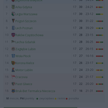
Jagiellonia Białystok
6
17
30
24-21
Arka Gdynia
7
17
30
23-12
Legia Warszawa
8
17
30
31-22
Pogoń Szczecin
9
17
28
39-29
Lech Poznań
10
17
28
23-15
Raków Częstochowa
11
17
28
36-25
Lechia Gdańsk
12
17
27
26-15
Zagłębie Lubin
13
17
27
16-16
Wisła Płock
14
17
26
23-17
Korona Kielce
15
17
24
23-20
Motor Lublin
16
17
24
21-17
Cracovia
17
17
22
20-20
Piast Gliwice
18
17
16
21-31
Bruk-Bet Termalica Nieciecza
M
mecze,
Pkt
punkty ·
zwycięstwo
remis
porażka