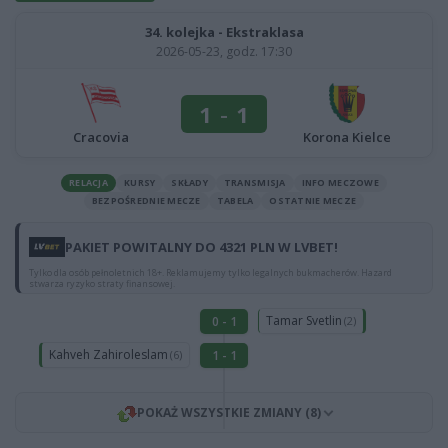
34. kolejka - Ekstraklasa
2026-05-23, godz. 17:30
1
-
1
Cracovia
Korona Kielce
RELACJA
KURSY
SKŁADY
TRANSMISJA
INFO MECZOWE
BEZPOŚREDNIE MECZE
TABELA
OSTATNIE MECZE
PAKIET POWITALNY DO 4321 PLN W LVBET!
Tylko dla osób pełnoletnich 18+. Reklamujemy tylko legalnych bukmacherów. Hazard
stwarza ryzyko straty finansowej.
Tamar Svetlin
0 - 1
(2)
Kahveh Zahiroleslam
1 - 1
(6)
POKAŻ WSZYSTKIE ZMIANY (8)