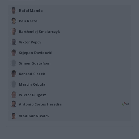
Rafał Mamla
Pau Resta
Bartłomiej Smolarczyk
Viktor Popov
Stjepan Davidović
Simon Gustafson
Konrad Ciszek
Marcin Cebula
Wiktor Długosz
Antonio Cortes Heredia
69
Vladimir Nikolov