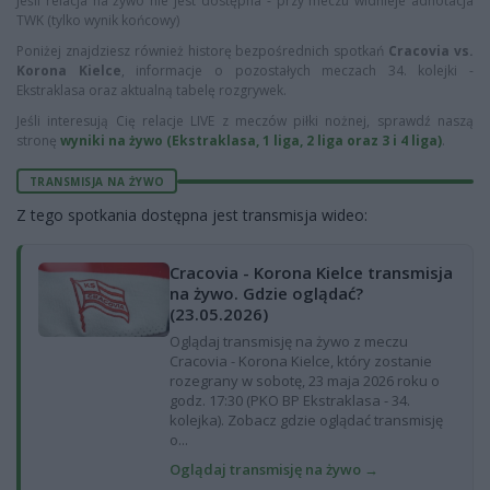
Jeśli relacja na żywo nie jest dostępna - przy meczu widnieje adnotacja
TWK (tylko wynik końcowy)
Poniżej znajdziesz również historę bezpośrednich spotkań
Cracovia vs.
Korona Kielce
, informacje o pozostałych meczach 34. kolejki -
Ekstraklasa oraz aktualną tabelę rozgrywek.
Jeśli interesują Cię relacje LIVE z meczów piłki nożnej, sprawdź naszą
stronę
wyniki na żywo (Ekstraklasa, 1 liga, 2 liga oraz 3 i 4 liga)
.
TRANSMISJA NA ŻYWO
Z tego spotkania dostępna jest transmisja wideo:
Cracovia - Korona Kielce transmisja
na żywo. Gdzie oglądać?
(23.05.2026)
Oglądaj transmisję na żywo z meczu
Cracovia - Korona Kielce, który zostanie
rozegrany w sobotę, 23 maja 2026 roku o
godz. 17:30 (PKO BP Ekstraklasa - 34.
kolejka). Zobacz gdzie oglądać transmisję
o...
Oglądaj transmisję na żywo →