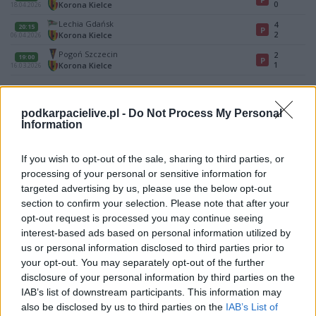
0
Korona Kielce
18.04.2026
Lechia Gdańsk
4
20:15
P
2
Korona Kielce
06.04.2026
Pogoń Szczecin
2
19:00
P
1
Korona Kielce
16.03.2026
ZOBACZ WIĘCEJ (12)
podkarpacielive.pl -
Do Not Process My Personal
Information
Mecz Cracovia - Korona Kielce (Ekstraklasa)
Spotkanie pomiędzy
Cracovia i Korona Kielce
rozegrane zostanie w
ramach Ekstraklasa (34. kolejki - Ekstraklasa).
If you wish to opt-out of the sale, sharing to third parties, or
processing of your personal or sensitive information for
Na stronie
PodkarpacieLive.pl
znajdziesz
wynik meczu, strzelców
targeted advertising by us, please use the below opt-out
bramek, kartki, składy, statystyki i informacje o przebiegu
spotkania
. To kompletne źródło danych dla kibiców i pasjonatów
section to confirm your selection. Please note that after your
lokalnej piłki nożnej. Jeżeli aktualnie nie widzisz tutaj danych z pewnością
opt-out request is processed you may continue seeing
pracujemy nad tym żeby je uzupełnić.
interest-based ads based on personal information utilized by
us or personal information disclosed to third parties prior to
Wynik meczu Cracovia vs Korona Kielce
your opt-out. You may separately opt-out of the further
Po zakończeniu spotkania automatycznie publikujemy
oficjalny wynik
disclosure of your personal information by third parties on the
spotkania
, a także dane meczowe, jeśli są dostępne.
IAB’s list of downstream participants. This information may
Pełny harmonogram rozgrywek dostępny jest tutaj:
Ekstraklasa -
also be disclosed by us to third parties on the
IAB’s List of
terminarz
.