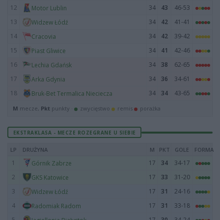
12
34
43
46-53
Motor Lublin
13
34
42
41-41
Widzew Łódź
14
34
42
39-42
Cracovia
15
34
41
42-46
Piast Gliwice
16
34
38
62-65
Lechia Gdańsk
17
34
36
34-61
Arka Gdynia
18
34
34
43-65
Bruk-Bet Termalica Nieciecza
M
mecze,
Pkt
punkty ·
zwycięstwo
remis
porażka
EKSTRAKLASA - MECZE ROZEGRANE U SIEBIE
LP
DRUŻYNA
M
PKT
GOLE
FORMA
1
17
34
34-17
Górnik Zabrze
2
17
33
31-20
GKS Katowice
3
17
31
24-16
Widzew Łódź
4
17
31
33-18
Radomiak Radom
5
17
30
34-24