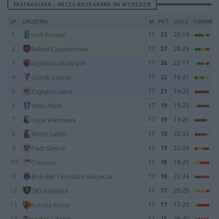
EKSTRAKLASA - MECZE ROZEGRANE NA WYJEŹDZIE
LP
DRUŻYNA
M
PKT
GOLE
FORMA
1
17
32
23-16
Lech Poznań
2
17
27
28-25
Raków Częstochowa
3
17
26
22-17
Jagiellonia Białystok
4
17
22
16-21
Górnik Zabrze
5
17
21
19-23
Zagłębie Lubin
6
17
19
18-22
Wisła Płock
7
17
19
19-25
Legia Warszawa
8
17
19
23-33
Motor Lublin
9
17
19
22-26
Piast Gliwice
10
17
18
18-25
Cracovia
11
17
18
22-34
Bruk-Bet Termalica Nieciecza
12
17
17
20-25
GKS Katowice
13
17
17
17-23
Korona Kielce
14
17
15
26-40