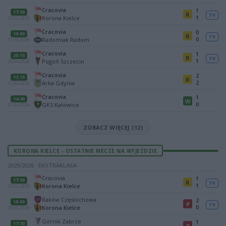
Cracovia
1
17:30
R
TV
1
Korona Kielce
23.05.2026
Cracovia
0
19:00
R
TV
0
Radomiak Radom
11.05.2026
Cracovia
1
20:15
R
TV
1
Pogoń Szczecin
25.04.2026
Cracovia
2
12:15
R
2
Arka Gdynia
12.04.2026
Cracovia
1
14:45
W
0
GKS Katowice
21.03.2026
ZOBACZ WIĘCEJ (12)
KORONA KIELCE - OSTATNIE MECZE NA WYJEZDZIE
2025/2026 · EKSTRAKLASA
Cracovia
1
17:30
R
TV
1
Korona Kielce
23.05.2026
Raków Częstochowa
2
18:00
P
TV
0
Korona Kielce
08.05.2026
Górnik Zabrze
1
17:30
P