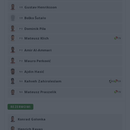
Gustav Henriksson
OB
Boško Šutalo
OB
Dominik Piła
PO
Mateusz Klich
79
PO
Amir Al-Ammari
PO
Mauro Perković
PO
Ajdin Hasić
NA
Kahveh Zahiroleslam
6
59
NA
Mateusz Praszelik
70
NA
REZERWOWI
Konrad Golonka
Henrich Ravas