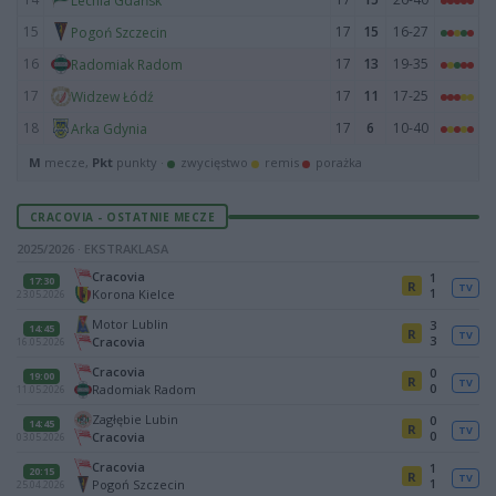
Lechia Gdańsk
15
17
15
16-27
Pogoń Szczecin
16
17
13
19-35
Radomiak Radom
17
17
11
17-25
Widzew Łódź
18
17
6
10-40
Arka Gdynia
M
mecze,
Pkt
punkty ·
zwycięstwo
remis
porażka
CRACOVIA - OSTATNIE MECZE
2025/2026 · EKSTRAKLASA
Cracovia
1
17:30
R
TV
1
Korona Kielce
23.05.2026
Motor Lublin
3
14:45
R
TV
3
Cracovia
16.05.2026
Cracovia
0
19:00
R
TV
0
Radomiak Radom
11.05.2026
Zagłębie Lubin
0
14:45
R
TV
0
Cracovia
03.05.2026
Cracovia
1
20:15
R
TV
1
Pogoń Szczecin
25.04.2026