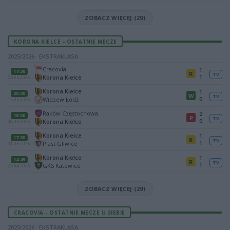
ZOBACZ WIĘCEJ (29)
KORONA KIELCE - OSTATNIE MECZE
2025/2026 · EKSTRAKLASA
Cracovia
1
17:30
R
TV
1
Korona Kielce
23.05.2026
Korona Kielce
1
20:30
W
TV
0
Widzew Łódź
15.05.2026
Raków Częstochowa
2
18:00
P
TV
0
Korona Kielce
08.05.2026
Korona Kielce
1
17:30
R
TV
1
Piast Gliwice
01.05.2026
Korona Kielce
1
14:45
R
TV
1
GKS Katowice
25.04.2026
ZOBACZ WIĘCEJ (29)
CRACOVIA - OSTATNIE MECZE U SIEBIE
2025/2026 · EKSTRAKLASA