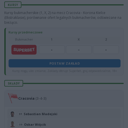
KURSY
Kursy bukmacherskie (1, X, 2) na mecz Cracovia - Korona Kielce
(Ekstraklasie), porównanie ofert legalnych bukmacherów, odświeżane na
bieżąco.
Kursy przedmeczowe
Bukmacher
1
X
2
-
-
-
POSTAW ZAKŁAD
Kursy mogą ulec zmianie, Zakłady oferuje Superbet, graj odpowiedzialnie, 18+
SKŁADY
Cracovia
(3-4-3)
Sebastian Madejski
BR
Oskar Wójcik
OB