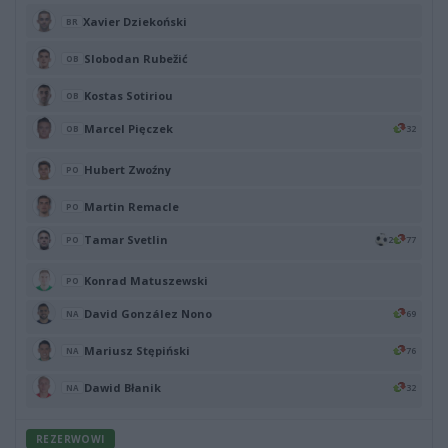
Xavier Dziekoński
BR
Slobodan Rubežić
OB
Kostas Sotiriou
OB
Marcel Pięczek
32
OB
Hubert Zwoźny
PO
Martin Remacle
PO
Tamar Svetlin
2
77
PO
Konrad Matuszewski
PO
David González Nono
69
NA
Mariusz Stępiński
76
NA
Dawid Błanik
32
NA
REZERWOWI