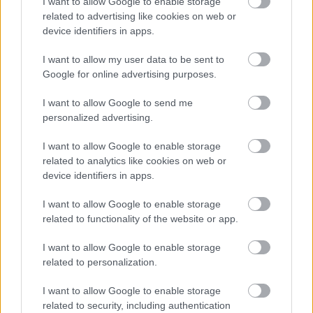
I want to allow Google to enable storage
Kielce
.
related to advertising like cookies on web or
device identifiers in apps.
Ekstraklasa - sytuacja w tabeli
Przed meczami 34. kolejki - Ekstraklasa gospodarze (Cracovia) zajmują
I want to allow my user data to be sent to
10. miejsce
w tabeli. Goście (Korona Kielce) plasują się na
13. miejscu.
Google for online advertising purposes.
Poniżej znajdziesz także ostatnie mecze obu drużyn oraz statystyki
bramkowe.
I want to allow Google to send me
personalized advertising.
Cracovia vs. Korona Kielce - relacja, wynik na żywo, transmisja
Wynik meczu Cracovia - Korona Kielce znajdziesz na naszej stronie zaraz
I want to allow Google to enable storage
po jego zakończeniu. Jeżeli szukasz informacji meczowych, zajrzyj tutaj:
related to analytics like cookies on web or
Cracovia vs. Korona Kielce - wynik, składy, strzelcy
device identifiers in apps.
Jeżeli w internecie lub TV dostępna jest
transmisja na żywo z meczu
Cracovia vs. Korona Kielce
albo innych spotkań Ekstraklasa na pewno
I want to allow Google to enable storage
znajdziesz takie informacje na naszym portalu. Możliwe jednak, że nigdzie
related to functionality of the website or app.
nie pojawi się stream online z tego pojedynku. Śledź portal
podkarpacieLIVE.pl i bądź na bieżąco.
I want to allow Google to enable storage
related to personalization.
Asseco Resovia
Developres Rzeszów
ITA TOOLS Stal Mielec
I want to allow Google to enable storage
|
|
|
Cellfast Wilki Krosno
Texom Stal Rzeszów
Stal Mielec
related to security, including authentication
|
|
|