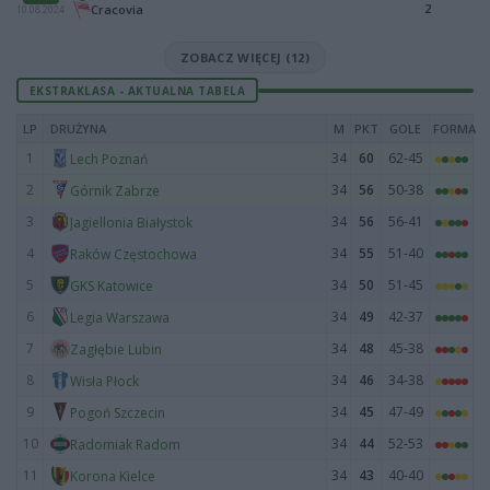
2
Cracovia
10.08.2024
ZOBACZ WIĘCEJ (12)
EKSTRAKLASA - AKTUALNA TABELA
LP
DRUŻYNA
M
PKT
GOLE
FORMA
1
34
60
62-45
Lech Poznań
2
34
56
50-38
Górnik Zabrze
3
34
56
56-41
Jagiellonia Białystok
4
34
55
51-40
Raków Częstochowa
5
34
50
51-45
GKS Katowice
6
34
49
42-37
Legia Warszawa
7
34
48
45-38
Zagłębie Lubin
8
34
46
34-38
Wisła Płock
9
34
45
47-49
Pogoń Szczecin
10
34
44
52-53
Radomiak Radom
11
34
43
40-40
Korona Kielce