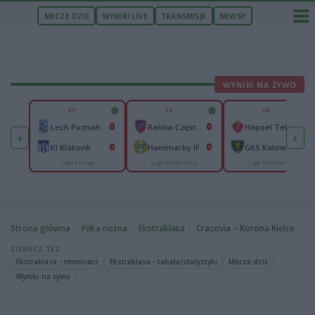
MECZE DZIŚ
WYNIKI LIVE
TRANSMISJE
NEWSY
WYNIKI NA ŻYWO
U
63'
24'
24'
2
0
0
0
Jagiellonia Białystok
Lech Poznań
Raków Częstochowa
Hapoel Tel Awiw
‹
›
1
0
0
0
KI Klaksvik
Hammarby IF
GKS Katowice
Liga Europy
Liga Konferencji
Liga Konferencji
Strona główna
Piłka nożna
Ekstraklasa
Cracovia – Korona Kielce
ZOBACZ TEŻ
Ekstraklasa - terminarz
Ekstraklasa - tabela/statystyki
Mecze dziś
Wyniki na żywo