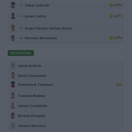
Oskar Leśniak
38
80
PO
Jason Lokilo
32
73
PO
Hugo Claudio Vallejo Aviles
PO
Herman Barkouski
39
64
NA
REZERWOWI
Jakub Grelich
Karol Szymański
Emmanuel Twumasi
87
Tomasz Mokwa
Jakub Czerwiński
Michał Chrapek
Oliwier Maziarz