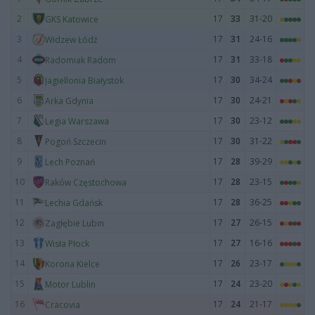
2
17
33
31-20
GKS Katowice
3
17
31
24-16
Widzew Łódź
4
17
31
33-18
Radomiak Radom
5
17
30
34-24
Jagiellonia Białystok
6
17
30
24-21
Arka Gdynia
7
17
30
23-12
Legia Warszawa
8
17
30
31-22
Pogoń Szczecin
9
17
28
39-29
Lech Poznań
10
17
28
23-15
Raków Częstochowa
11
17
28
36-25
Lechia Gdańsk
12
17
27
26-15
Zagłębie Lubin
13
17
27
16-16
Wisła Płock
14
17
26
23-17
Korona Kielce
15
17
24
23-20
Motor Lublin
16
17
24
21-17
Cracovia