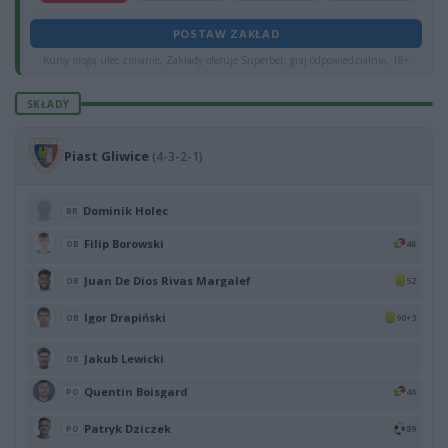
POSTAW ZAKŁAD
Kursy mogą ulec zmianie, Zakłady oferuje Superbet, graj odpowiedzialnie, 18+
SKŁADY
Piast Gliwice
(4-3-2-1)
Dominik Holec
BR
Filip Borowski
46
OB
Juan De Dios Rivas Margalef
52
OB
Igor Drapiński
90+3
OB
Jakub Lewicki
OB
Quentin Boisgard
46
PO
Patryk Dziczek
89
PO