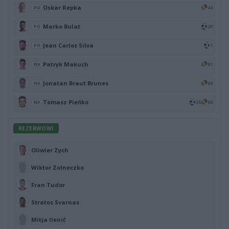
Oskar Repka
44
PO
Marko Bulat
20
PO
Jean Carlos Silva
1
PO
Patryk Makuch
81
NA
Jonatan Braut Brunes
68
NA
Tomasz Pieńko
25
68
NA
REZERWOWI
Oliwier Zych
Wiktor Zolneczko
Fran Tudor
Stratos Svarnas
Mitja Ilenič