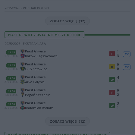
2025/2026 · PUCHAR POLSKI
ZOBACZ WIĘCEJ (32)
PIAST GLIWICE - OSTATNIE MECZE U SIEBIE
2025/2026 · EKSTRAKLASA
Piast Gliwice
1
12:15
P
TV
3
Raków Częstochowa
17.05.2026
Piast Gliwice
0
12:15
R
TV
0
GKS Katowice
10.05.2026
Piast Gliwice
4
19:00
W
1
Arka Gdynia
27.04.2026
Piast Gliwice
0
19:00
P
2
Pogoń Szczecin
13.04.2026
Piast Gliwice
3
18:00
W
1
Radomiak Radom
20.03.2026
ZOBACZ WIĘCEJ (12)