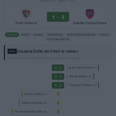
2026-05-17, godz. 12:15
1
-
3
Piast Gliwice
Raków Częstochowa
RELACJA
KURSY
SKŁADY
TRANSMISJA
BEZPOŚREDNIE MECZE
TABELA
OSTATNIE MECZE
OGLĄDAJ ŻUŻEL NA ŻYWO W CANAL+
Transmisje LIVE z meczów PGE Ekstraligi i Metalkas 2. Ekstraligi
Jean Carlos Silva
0 - 1
(1)
Marko Bulat
0 - 2
(20)
Tomasz Pieńko
0 - 3
(25)
Jason Lokilo
(32)
Oskar Leśniak
(38)
Herman Barkouski
(39)