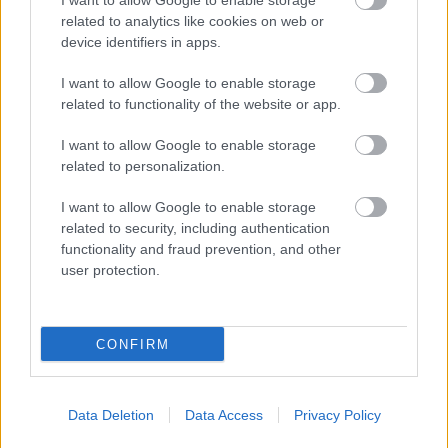
I want to allow Google to enable storage
zajrzyj tutaj:
Piast Gliwice vs. Raków Częstochowa - wynik, składy,
related to analytics like cookies on web or
strzelcy
device identifiers in apps.
Jeżeli w internecie lub TV dostępna jest
transmisja na żywo z meczu
Piast Gliwice vs. Raków Częstochowa
albo innych spotkań Ekstraklasa
I want to allow Google to enable storage
na pewno znajdziesz takie informacje na naszym portalu. Możliwe jednak,
related to functionality of the website or app.
że nigdzie nie pojawi się stream online z tego pojedynku. Śledź portal
podkarpacieLIVE.pl i bądź na bieżąco.
I want to allow Google to enable storage
related to personalization.
Asseco Resovia
Developres Rzeszów
ITA TOOLS Stal Mielec
I want to allow Google to enable storage
|
|
|
Cellfast Wilki Krosno
Texom Stal Rzeszów
Stal Mielec
related to security, including authentication
|
|
|
Motor Lublin
functionality and fraud prevention, and other
Stal Rzeszów
Stal Stalowa Wola
Wisła Kraków
|
|
|
|
user protection.
Resovia
Wieczysta Kraków
Sandecja Nowy Sącz
|
|
|
Siarka Tarnobrzeg
Wisłoka Dębica
4 liga podkarpacka
|
|
|
JKS Jarosław
Karpaty Krosno
|
CONFIRM
Mecze dziś
Wyniki LIVE
Transmisje
O nas
Kontakt
|
|
|
|
|
Polityka prywatności
pehasports.com
| Polecamy:
|
kartki okolicznościowe
Data Deletion
Data Access
Privacy Policy