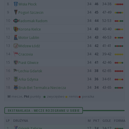
8
34
46
34-38
Wisła Płock
9
34
45
47-49
Pogoń Szczecin
10
34
44
52-53
Radomiak Radom
11
34
43
40-40
Korona Kielce
12
34
43
46-53
Motor Lublin
13
34
42
41-41
Widzew Łódź
14
34
42
39-42
Cracovia
15
34
41
42-46
Piast Gliwice
16
34
38
62-65
Lechia Gdańsk
17
34
36
34-61
Arka Gdynia
18
34
34
43-65
Bruk-Bet Termalica Nieciecza
M
mecze,
Pkt
punkty ·
zwycięstwo
remis
porażka
EKSTRAKLASA - MECZE ROZEGRANE U SIEBIE
LP
DRUŻYNA
M
PKT
GOLE
FORMA
1
17
34
34-17
Górnik Zabrze