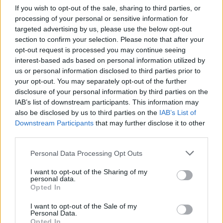
bramek, kartki, składy, statystyki i informacje o przebiegu
If you wish to opt-out of the sale, sharing to third parties, or
spotkania
. To kompletne źródło danych dla kibiców i pasjonatów
processing of your personal or sensitive information for
lokalnej piłki nożnej. Jeżeli aktualnie nie widzisz tutaj danych z pewnością
targeted advertising by us, please use the below opt-out
pracujemy nad tym żeby je uzupełnić.
section to confirm your selection. Please note that after your
Wynik meczu Piast Gliwice vs Raków Częstochowa
opt-out request is processed you may continue seeing
Po zakończeniu spotkania automatycznie publikujemy
oficjalny wynik
interest-based ads based on personal information utilized by
spotkania
, a także dane meczowe, jeśli są dostępne.
us or personal information disclosed to third parties prior to
your opt-out. You may separately opt-out of the further
Pełny harmonogram rozgrywek dostępny jest tutaj:
Ekstraklasa -
terminarz
disclosure of your personal information by third parties on the
.
IAB’s list of downstream participants. This information may
Informacje o składach i strzelcach
also be disclosed by us to third parties on the
IAB’s List of
W miarę dostępności danych, publikujemy
składy wyjściowe,
Downstream Participants
that may further disclose it to other
rezerwowych, zmiany oraz listę strzelców bramek
. Informacje te
third parties.
aktualizujemy zależnie od poziomu ligi i dostępnych źródeł.
Please note that this website/app uses one or more Google
Personal Data Processing Opt Outs
Śledź mecze swojej drużyny
services and may gather and store information including but
Jeśli jesteś kibicem klubu Piast Gliwice lub Raków Częstochowa - zaglądaj
not limited to your visit or usage behaviour. You may click to
I want to opt-out of the Sharing of my
tutaj częściej. Nasz serwis regularnie dostarcza informacje o
terminach
personal data.
grant or deny consent to Google and its third-party tags to
meczów, wynikach, transferach i newsach klubowych
.
Opted In
use your data for below specified purposes in below Google
PodkarpacieLive.pl to największa baza
meczów lokalnych drużyn
consent section.
I want to opt-out of the Sale of my
piłkarskich
w województwie. Sprawdź nasze relacje, śledź ulubioną ligę i
Personal Data.
bądź na bieżąco z wydarzeniami z boisk!
Opted In