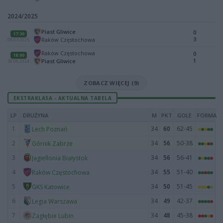
2024/2025
Piast Gliwice
0
17:30
3
Raków Częstochowa
08.03.2025
Raków Częstochowa
0
18:00
1
Piast Gliwice
30.08.2024
ZOBACZ WIĘCEJ (9)
EKSTRAKLASA - AKTUALNA TABELA
LP
DRUŻYNA
M
PKT
GOLE
FORMA
1
34
60
62-45
Lech Poznań
2
34
56
50-38
Górnik Zabrze
3
34
56
56-41
Jagiellonia Białystok
4
34
55
51-40
Raków Częstochowa
5
34
50
51-45
GKS Katowice
6
34
49
42-37
Legia Warszawa
7
34
48
45-38
Zagłębie Lubin