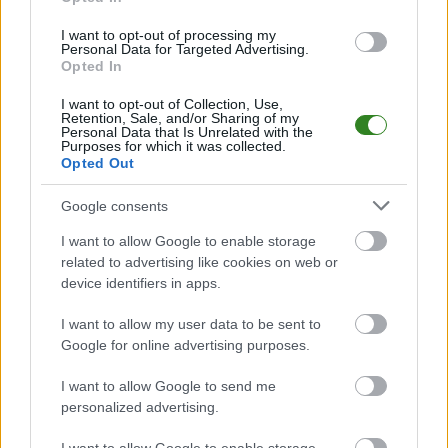
Analiza przed meczem: Piast Gliwice vs Raków Częstochowa
I want to opt-out of processing my
Mecz
Piast Gliwice - Raków Częstochowa
Personal Data for Targeted Advertising.
odbędzie się w ramach 33.
Opted In
kolejki - Ekstraklasa. Spotkanie zostanie rozegrane w dniu 17 maja 2026.
Początek meczu o godz. 12:15.
I want to opt-out of Collection, Use,
Piast Gliwice
przystępuje do tego spotkania w roli gospodarza. Jak
Retention, Sale, and/or Sharing of my
drużyna radzi sobie w sezonie 2025/2026 rozgrywek Ekstraklasa przed
Personal Data that Is Unrelated with the
Purposes for which it was collected.
własną publicznością? Na tej stronie możecie zobaczyć tabelę
Opted Out
uwzględniającą tylko mecze u siebie. W tabeli biorącej pod uwagę tylko
mecze wyjazdowe możecie natomiast sprawdzić jak spisuje się klub
Raków Częstochowa
.
Google consents
Ekstraklasa - sytuacja w tabeli
I want to allow Google to enable storage
Przed meczami 33. kolejki - Ekstraklasa gospodarze (Piast Gliwice)
related to advertising like cookies on web or
zajmują
9. miejsce
w tabeli. Goście (Raków Częstochowa) plasują się na
device identifiers in apps.
2. miejscu.
I want to allow my user data to be sent to
Poniżej znajdziesz także ostatnie mecze obu drużyn oraz statystyki
bramkowe.
Google for online advertising purposes.
Piast Gliwice vs. Raków Częstochowa - relacja, wynik na żywo,
I want to allow Google to send me
transmisja
personalized advertising.
Wynik meczu Piast Gliwice - Raków Częstochowa znajdziesz na naszej
stronie zaraz po jego zakończeniu. Jeżeli szukasz informacji meczowych,