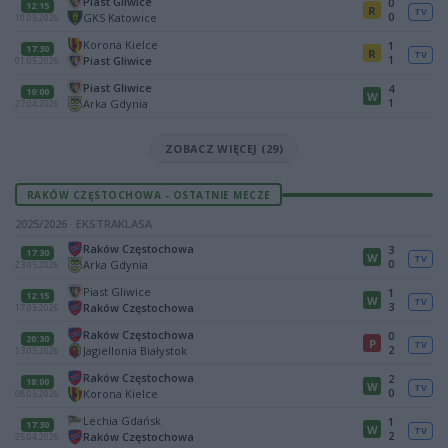
Piast Gliwice
0
12:15
R
TV
0
GKS Katowice
10.05.2026
Korona Kielce
1
17:30
R
TV
1
Piast Gliwice
01.05.2026
Piast Gliwice
4
19:00
W
1
Arka Gdynia
27.04.2026
ZOBACZ WIĘCEJ (29)
RAKÓW CZĘSTOCHOWA - OSTATNIE MECZE
2025/2026 · EKSTRAKLASA
Raków Częstochowa
3
17:30
W
TV
0
Arka Gdynia
23.05.2026
Piast Gliwice
1
12:15
W
TV
3
Raków Częstochowa
17.05.2026
Raków Częstochowa
0
20:30
P
TV
2
Jagiellonia Białystok
13.05.2026
Raków Częstochowa
2
18:00
W
TV
0
Korona Kielce
08.05.2026
Lechia Gdańsk
1
17:30
W
TV
2
Raków Częstochowa
25.04.2026