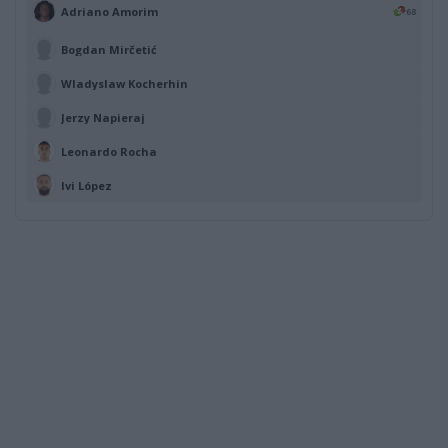
Adriano Amorim
68
Bogdan Mirčetić
Wladyslaw Kocherhin
Jerzy Napieraj
Leonardo Rocha
Ivi López