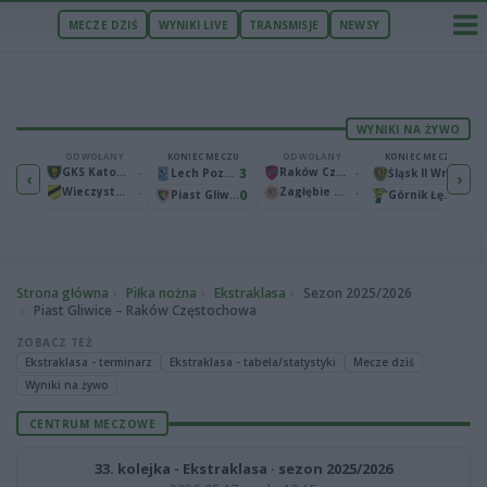
MECZE DZIŚ
WYNIKI LIVE
TRANSMISJE
NEWSY
WYNIKI NA ŻYWO
ECZU
ODWOŁANY
KONIEC MECZU
ODWOŁANY
KONIEC MECZU
1
GKS Katowice
-
3
Raków Częstochowa
-
2
Bruk-Bet Termalica Nieciecza
Lech Poznań
Śląsk II Wrocław
‹
›
Wieczysta Kraków
-
Zagłębie Lubin
-
2
0
0
Warta Poznań
Piast Gliwice
Górnik Łęczna
Strona główna
Piłka nożna
Ekstraklasa
Sezon 2025/2026
Piast Gliwice – Raków Częstochowa
ZOBACZ TEŻ
Ekstraklasa - terminarz
Ekstraklasa - tabela/statystyki
Mecze dziś
Wyniki na żywo
CENTRUM MECZOWE
33. kolejka - Ekstraklasa · sezon 2025/2026