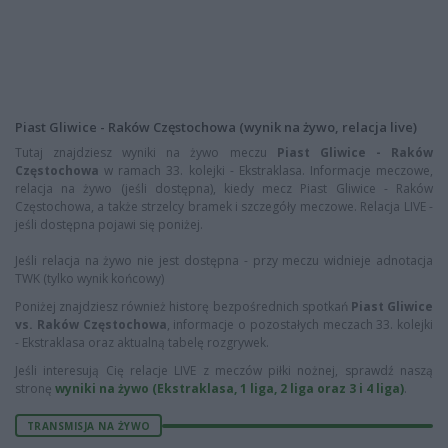
Piast Gliwice - Raków Częstochowa (wynik na żywo, relacja live)
Tutaj znajdziesz wyniki na żywo meczu
Piast Gliwice - Raków
Częstochowa
w ramach 33. kolejki - Ekstraklasa. Informacje meczowe,
relacja na żywo (jeśli dostępna), kiedy mecz Piast Gliwice - Raków
Częstochowa, a także strzelcy bramek i szczegóły meczowe. Relacja LIVE -
jeśli dostępna pojawi się poniżej.
Jeśli relacja na żywo nie jest dostępna - przy meczu widnieje adnotacja
TWK (tylko wynik końcowy)
Poniżej znajdziesz również historę bezpośrednich spotkań
Piast Gliwice
vs. Raków Częstochowa
, informacje o pozostałych meczach 33. kolejki
- Ekstraklasa oraz aktualną tabelę rozgrywek.
Jeśli interesują Cię relacje LIVE z meczów piłki nożnej, sprawdź naszą
stronę
wyniki na żywo (Ekstraklasa, 1 liga, 2 liga oraz 3 i 4 liga)
.
TRANSMISJA NA ŻYWO