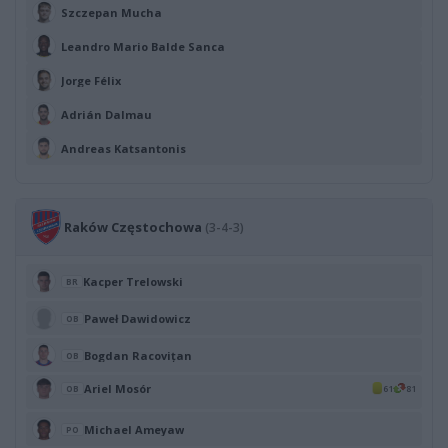
Szczepan Mucha
Leandro Mario Balde Sanca
Jorge Félix
Adrián Dalmau
Andreas Katsantonis
Raków Częstochowa
(3-4-3)
Kacper Trelowski
BR
Paweł Dawidowicz
OB
Bogdan Racovițan
OB
Ariel Mosór
61
81
OB
Michael Ameyaw
PO