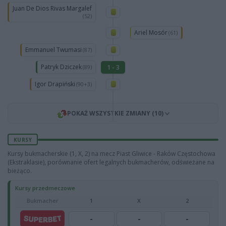
Juan De Dios Rivas Margalef
(52)
Ariel Mosór
(61)
Emmanuel Twumasi
(87)
Patryk Dziczek
1 - 3
(89)
Igor Drapiński
(90+3)
POKAŻ WSZYSTKIE ZMIANY (10)
KURSY
Kursy bukmacherskie (1, X, 2) na mecz Piast Gliwice - Raków Częstochowa
(Ekstraklasie), porównanie ofert legalnych bukmacherów, odświeżane na
bieżąco.
Kursy przedmeczowe
Bukmacher
1
X
2
-
-
-