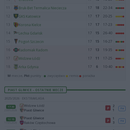
11
17
18
22-34
Bruk-Bet Termalica Nieciecza
12
17
17
20-25
GKS Katowice
13
17
17
17-23
Korona Kielce
14
17
15
26-40
Lechia Gdańsk
15
17
15
16-27
Pogoń Szczecin
16
17
13
19-35
Radomiak Radom
17
17
11
17-25
Widzew Łódź
18
17
6
10-40
Arka Gdynia
M
mecze,
Pkt
punkty ·
zwycięstwo
remis
porażka
PIAST GLIWICE - OSTATNIE MECZE
2025/2026 · EKSTRAKLASA
Widzew Łódź
2
17:30
P
TV
1
Piast Gliwice
23.05.2026
Piast Gliwice
1
12:15
P
TV
3
Raków Częstochowa
17.05.2026