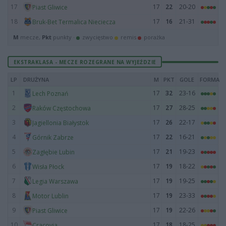
17
17
22
20-20
Piast Gliwice
18
17
16
21-31
Bruk-Bet Termalica Nieciecza
M
mecze,
Pkt
punkty ·
zwycięstwo
remis
porażka
EKSTRAKLASA - MECZE ROZEGRANE NA WYJEŹDZIE
LP
DRUŻYNA
M
PKT
GOLE
FORMA
1
17
32
23-16
Lech Poznań
2
17
27
28-25
Raków Częstochowa
3
17
26
22-17
Jagiellonia Białystok
4
17
22
16-21
Górnik Zabrze
5
17
21
19-23
Zagłębie Lubin
6
17
19
18-22
Wisła Płock
7
17
19
19-25
Legia Warszawa
8
17
19
23-33
Motor Lublin
9
17
19
22-26
Piast Gliwice
10
17
18
18-25
Cracovia