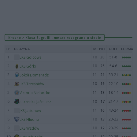
Krosno > Klasa B, gr. III - mecze rozegrane u siebie
LP
DRUŻYNA
M
PKT
GOLE
FORMA
1
10
30
51-8
LKS Golcowa
2
10
25
54-6
LKS Górki
3
11
21
39-21
Sokół Domaradz
4
10
19
22-10
LKS Trześniów
5
11
18
18-14
Victoria Niebocko
6
10
17
21-17
Jutrzenka Jaćmierz
7
11
16
43-24
JKS Jasionów
8
10
13
23-23
LKS Hłudno
9
10
12
23-29
LKS Wzdów
10
11
12
22-35