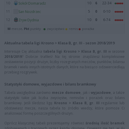
10
10
6
22-34
Sokół Domaradz
11
5
0
0-10
San Nozdrzec
12
10
0
6-74
Zryw Dydnia
M
mecze,
Pkt
punkty ·
zwycięstwo
remis
porażka
Aktualna tabela ligi Krosno > Klasa B, gr. III - sezon 2018/2019
Interesuje Cię aktualna
tabela ligi Krosno > Klasa B, gr. III
w sezonie
2018/2019
? Dobrze trafiłeś! Na tej stronie znajdziesz kompleksowe
zestawienie pozycji drużyn, liczby rozegranych meczów, punktów, bilansu
bramek i wielu innych istotnych danych, które na bieżąco odzwierciedlają
przebieg rozgrywek.
Statystyki domowe, wyjazdowe i bilans bramkowy
Tabela uwzględnia zarówno
mecze domowe
, jak i
wyjazdowe
, a także
statystyki takie jak liczba zwycięstw, remisów i porażek oraz bilans
bramkowy. Jeśli śledzisz ligę
Krosno > Klasa B, gr. III
regularnie lub
obstawiasz mecze, nasza tabela to źródło wiedzy, które pomoże Ci
analizować formę poszczególnych drużyn.
Oprócz klasycznej tabeli prezentujemy również
średnią ilość bramek
zdobywanych i traconych przez każdą drużynę. Dowiesz się też, w ilu