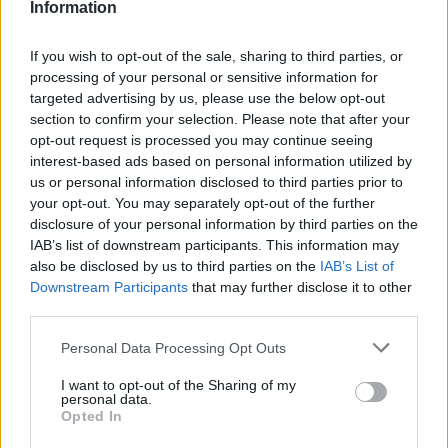
Jarosław > Klasa A Przeworsk
Information
Jarosław > Klasa B
If you wish to opt-out of the sale, sharing to third parties, or
Jarosław > Klasa B Lubaczów
processing of your personal or sensitive information for
Jarosław > Klasa B Przemyśl
targeted advertising by us, please use the below opt-out
Jarosław > Klasa B Przeworsk
section to confirm your selection. Please note that after your
opt-out request is processed you may continue seeing
interest-based ads based on personal information utilized by
Podokręg Krosno
us or personal information disclosed to third parties prior to
your opt-out. You may separately opt-out of the further
Krosno > Klasa Okręgowa
disclosure of your personal information by third parties on the
Krosno > Klasa A, gr. I
IAB’s list of downstream participants. This information may
also be disclosed by us to third parties on the
IAB’s List of
Krosno > Klasa A, gr. II
Downstream Participants
that may further disclose it to other
Krosno > Klasa A, gr. III
third parties.
Krosno > Klasa B, gr. I
Please note that this website/app uses one or more Google
Personal Data Processing Opt Outs
Krosno > Klasa B, gr. II
services and may gather and store information including but
Krosno > Klasa B, gr. III
not limited to your visit or usage behaviour. You may click to
I want to opt-out of the Sharing of my
personal data.
grant or deny consent to Google and its third-party tags to
Krosno > Klasa B, gr. IV
Opted In
use your data for below specified purposes in below Google
Krosno > Klasa B, gr. V