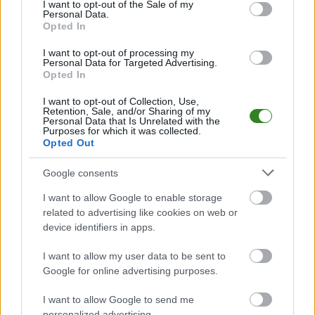
consent section.
I want to opt-out of the Sale of my
Personal Data.
Opted In
Podokręg Rzeszów
I want to opt-out of processing my
Personal Data for Targeted Advertising.
Rzeszów > Klasa Okręgowa
Opted In
Rzeszów > Klasa A, gr. I
I want to opt-out of Collection, Use,
Rzeszów > Klasa A, gr. II
Retention, Sale, and/or Sharing of my
Personal Data that Is Unrelated with the
Rzeszów > Klasa A, gr. III
Purposes for which it was collected.
Rzeszów > Klasa B, gr. I
Opted Out
Rzeszów > Klasa B, gr. II
Google consents
Rzeszów > Klasa B, gr. III
I want to allow Google to enable storage
Rzeszów > Klasa B, gr. IV
related to advertising like cookies on web or
Rzeszów > Klasa B, gr. V
device identifiers in apps.
Rzeszów > Klasa B, gr. VI
I want to allow my user data to be sent to
Rzeszów > Klasa B, gr. VII
Google for online advertising purposes.
I want to allow Google to send me
Podokręg Stalowa Wola
personalized advertising.