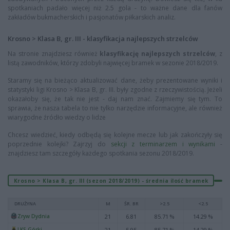
spotkaniach padało więcej niż 2.5 gola - to ważne dane dla fanów
zakładów bukmacherskich i pasjonatów piłkarskich analiz.
Krosno > Klasa B, gr. III - klasyfikacja najlepszych strzelców
Na stronie znajdziesz również
klasyfikację najlepszych strzelców
, z
listą zawodników, którzy zdobyli najwięcej bramek w sezonie 2018/2019.
Staramy się na bieżąco aktualizować dane, żeby prezentowane wyniki i
statystyki ligi Krosno > Klasa B, gr. III. były zgodne z rzeczywistością. Jeżeli
okazałoby się, że tak nie jest - daj nam znać. Zajmiemy się tym. To
sprawia, że nasza tabela to nie tylko narzędzie informacyjne, ale również
wiarygodne źródło wiedzy o lidze
Chcesz wiedzieć, kiedy odbędą się kolejne mecze lub jak zakończyły się
poprzednie kolejki? Zajrzyj do
sekcji z terminarzem i wynikami
-
znajdziesz tam szczegóły każdego spotkania sezonu 2018/2019.
Krosno > Klasa B, gr. III (sezon 2018/2019) - średnia ilość bramek
DRUŻYNA
M
ŚR. BR
>2.5
<2.5
Zryw Dydnia
21
6.81
85.71 %
14.29 %
LKS Górki
21
5.95
85.71 %
14.29 %