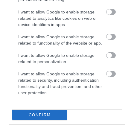
Stalowa Wola > Klasa Okręgowa
I want to allow Google to enable storage
Stalowa Wola > Klasa A, gr. I
related to analytics like cookies on web or
Stalowa Wola > Klasa A, gr. II
device identifiers in apps.
Stalowa Wola > Klasa B, gr. I
I want to allow Google to enable storage
Stalowa Wola > Klasa B, gr. II
related to functionality of the website or app.
Stalowa Wola > Klasa B, gr. III
I want to allow Google to enable storage
related to personalization.
Asseco Resovia
Developres Rzeszów
ITA TOOLS Stal Mielec
I want to allow Google to enable storage
|
|
|
Cellfast Wilki Krosno
Texom Stal Rzeszów
Stal Mielec
related to security, including authentication
|
|
|
Motor Lublin
functionality and fraud prevention, and other
Stal Rzeszów
Stal Stalowa Wola
Wisła Kraków
|
|
|
|
user protection.
Resovia
Wieczysta Kraków
Sandecja Nowy Sącz
|
|
|
Siarka Tarnobrzeg
Wisłoka Dębica
4 liga podkarpacka
|
|
|
JKS Jarosław
Karpaty Krosno
|
CONFIRM
Mecze dziś
Wyniki LIVE
Transmisje
O nas
Kontakt
|
|
|
|
|
Polityka prywatności
pehasports.com
| Polecamy:
|
kartki okolicznościowe