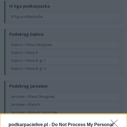
IV liga podkarpacka
IV liga podkarpacka
Podokręg Dębica
Dębica > Klasa Okręgowa
Dębica > Klasa A
Dębica > Klasa B, gr. I
Dębica > Klasa B, gr. II
Podokręg Jarosław
Jarosław > Klasa Okręgowa
Jarosław > Klasa A
Jarosław > Klasa A Lubaczów
Jarosław > Klasa A Przemyśl
podkarpacielive.pl -
Do Not Process My Personal