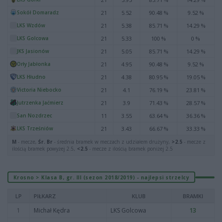
Sokół Domaradz
21
5.52
90.48 %
9.52 %
LKS Wzdów
21
5.38
85.71 %
14.29 %
LKS Golcowa
21
5.33
100 %
0 %
JKS Jasionów
21
5.05
85.71 %
14.29 %
Orły Jabłonka
21
4.95
90.48 %
9.52 %
LKS Hłudno
21
4.38
80.95 %
19.05 %
Victoria Niebocko
21
4.1
76.19 %
23.81 %
Jutrzenka Jaćmierz
21
3.9
71.43 %
28.57 %
San Nozdrzec
11
3.55
63.64 %
36.36 %
LKS Trześniów
21
3.43
66.67 %
33.33 %
M
- mecze,
Śr. Br
- średnia bramek w meczach z udziałem drużyny,
>2.5
- mecze z
ilością bramek powyżej 2.5,
<2.5
- mecze z ilością bramek poniżej 2.5
Krosno > Klasa B, gr. III (sezon 2018/2019) - najlepsi strzelcy
LP
PIŁKARZ
KLUB
BRAMKI
1
Michał Kędra
LKS Golcowa
13