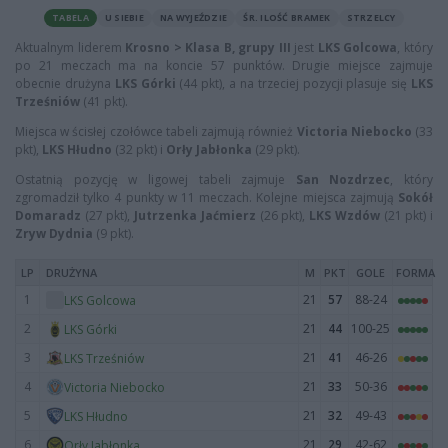
TABELA
U SIEBIE
NA WYJEŹDZIE
ŚR. ILOŚĆ BRAMEK
STRZELCY
Aktualnym liderem
Krosno > Klasa B, grupy III
jest
LKS Golcowa
, który
po 21 meczach ma na koncie 57 punktów. Drugie miejsce zajmuje
obecnie drużyna
LKS Górki
(44 pkt), a na trzeciej pozycji plasuje się
LKS
Trześniów
(41 pkt).
Miejsca w ścisłej czołówce tabeli zajmują również
Victoria Niebocko
(33
pkt),
LKS Hłudno
(32 pkt) i
Orły Jabłonka
(29 pkt).
Ostatnią pozycję w ligowej tabeli zajmuje
San Nozdrzec
, który
zgromadził tylko 4 punkty w 11 meczach. Kolejne miejsca zajmują
Sokół
Domaradz
(27 pkt),
Jutrzenka Jaćmierz
(26 pkt),
LKS Wzdów
(21 pkt) i
Zryw Dydnia
(9 pkt).
LP
DRUŻYNA
M
PKT
GOLE
FORMA
1
21
57
88-24
LKS Golcowa
2
21
44
100-25
LKS Górki
3
21
41
46-26
LKS Trześniów
4
21
33
50-36
Victoria Niebocko
5
21
32
49-43
LKS Hłudno
6
21
29
42-62
Orły Jabłonka