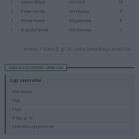
2
Łukasz Wójcik
LKS Górki
10
3
Paweł Gierula
LKS Hłudno
9
4
Michał Nastał
JKS Jasionów
8
5
Krzysztof Bieda
LKS Golcowa
7
Krosno > Klasa B, gr. III - pełna klasyfikacja strzelców
TABELE/STATYSTYKI - INNE LIGI
Ligi centralne
Ekstraklasa
I liga
II liga
III liga, gr. IV
Centralna Liga Juniorów