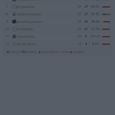
7
21
27
59-47
JKS Jasionów
8
21
27
61-55
Sokół Domaradz
9
21
26
38-44
Jutrzenka Jaćmierz
10
21
21
37-76
LKS Wzdów
11
21
9
16-127
Zryw Dydnia
12
11
4
9-30
San Nozdrzec
M
mecze,
Pkt
punkty ·
zwycięstwo
remis
porażka