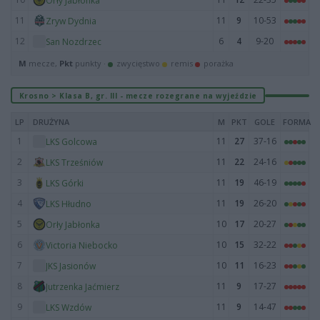
Orły Jabłonka
11
11
9
10-53
Zryw Dydnia
12
6
4
9-20
San Nozdrzec
M
mecze,
Pkt
punkty ·
zwycięstwo
remis
porażka
Krosno > Klasa B, gr. III - mecze rozegrane na wyjeździe
LP
DRUŻYNA
M
PKT
GOLE
FORMA
1
11
27
37-16
LKS Golcowa
2
11
22
24-16
LKS Trześniów
3
11
19
46-19
LKS Górki
4
11
19
26-20
LKS Hłudno
5
10
17
20-27
Orły Jabłonka
6
10
15
32-22
Victoria Niebocko
7
10
11
16-23
JKS Jasionów
8
11
9
17-27
Jutrzenka Jaćmierz
9
11
9
14-47
LKS Wzdów