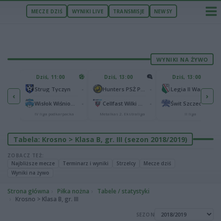
MECZE DZIŚ
WYNIKI LIVE
TRANSMISJE
NEWSY
WYNIKI NA ŻYWO
U
Dziś, 11:00
Dziś, 13:00
Dziś, 13:00
2
Podbeskidzie Bielsko-Biała
-
-
-
Strug Tyczyn
Hunters PSŻ Poznań
Legia II Warszawa
‹
›
2
sk
-
-
-
Wisłok Wiśniowa
Cellfast Wilki Krosno
Świt Szczecin
IV liga podkarpacka
Metalkas 2. Ekstraliga
II liga
Tabela: Krosno > Klasa B, gr. III (sezon 2018/2019)
ZOBACZ TEŻ:
Najbliższe mecze
Terminarz i wyniki
Strzelcy
Mecze dziś
Wyniki na żywo
Strona główna
Piłka nożna
Tabele / statystyki
Krosno > Klasa B, gr. III
SEZON