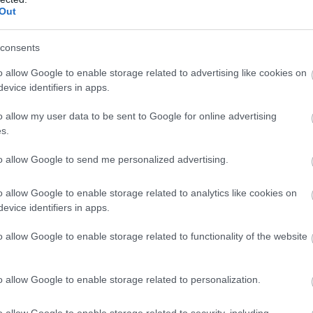
Out
wo
remis
porażka
consents
o allow Google to enable storage related to advertising like cookies on
M
PKT
Z
R
P
GOL
evice identifiers in apps.
13
27
7
6
0
31-1
o allow my user data to be sent to Google for online advertising
13
26
7
5
1
33-1
s.
13
25
8
1
4
35-1
to allow Google to send me personalized advertising.
13
25
8
1
4
34-1
13
23
7
2
4
36-2
o allow Google to enable storage related to analytics like cookies on
13
21
6
3
4
30-1
evice identifiers in apps.
13
21
6
3
4
27-2
o allow Google to enable storage related to functionality of the website
13
19
6
1
6
27-2
13
16
5
1
7
27-2
o allow Google to enable storage related to personalization.
13
16
5
1
7
31-3
o allow Google to enable storage related to security, including