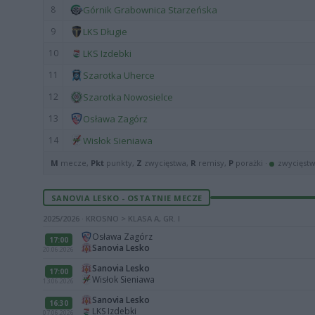
8
Górnik Grabownica Starzeńska
9
LKS Długie
10
LKS Izdebki
11
Szarotka Uherce
12
Szarotka Nowosielce
13
Osława Zagórz
14
Wisłok Sieniawa
M
mecze,
Pkt
punkty,
Z
zwycięstwa,
R
remisy,
P
porażki ·
zwycięst
SANOVIA LESKO - OSTATNIE MECZE
2025/2026 · KROSNO > KLASA A, GR. I
Osława Zagórz
17:00
Sanovia Lesko
20.06.2026
Sanovia Lesko
17:00
Wisłok Sieniawa
13.06.2026
Sanovia Lesko
16:30
LKS Izdebki
07.06.2026