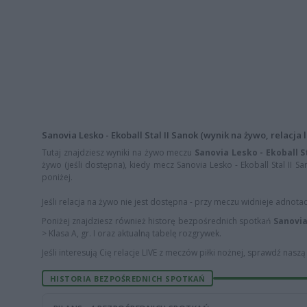
Sanovia Lesko - Ekoball Stal II Sanok (wynik na żywo, relacja l
Tutaj znajdziesz wyniki na żywo meczu
Sanovia Lesko - Ekoball S
żywo (jeśli dostępna), kiedy mecz Sanovia Lesko - Ekoball Stal II S
poniżej.
Jeśli relacja na żywo nie jest dostępna - przy meczu widnieje adnota
Poniżej znajdziesz również historę bezpośrednich spotkań
Sanovia
> Klasa A, gr. I oraz aktualną tabelę rozgrywek.
Jeśli interesują Cię relacje LIVE z meczów piłki nożnej, sprawdź nasz
HISTORIA BEZPOŚREDNICH SPOTKAŃ