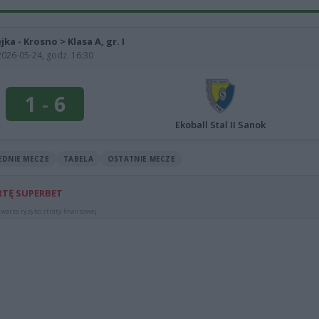
jka - Krosno > Klasa A, gr. I
2026-05-24, godz. 16:30
1
-
6
Ekoball Stal II Sanok
EDNIE MECZE
TABELA
OSTATNIE MECZE
RTĘ SUPERBET
warza ryzyko straty finansowej.