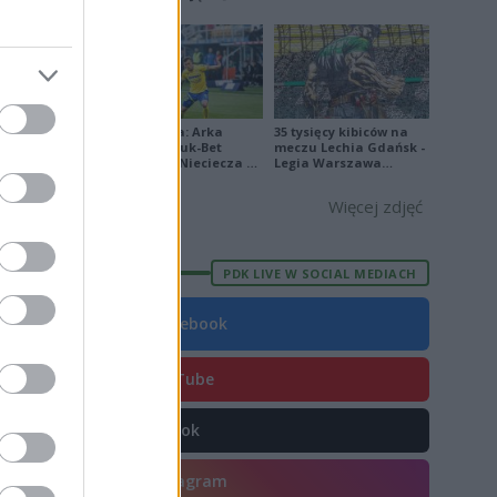
[ZDJĘCIA]
E
FORMA
Ekstraklasa: Arka
35 tysięcy kibiców na
Gdynia - Bruk-Bet
meczu Lechia Gdańsk -
3
Termalica Nieciecza 2-
Legia Warszawa
3 [ZDJĘCIA]
[OPRAWA, ZDJĘCIA]
3
Więcej zdjęć
9
3
PDK LIVE W SOCIAL MEDIACH
0
Facebook
8
0
YouTube
5
6
TikTok
6
Instagram