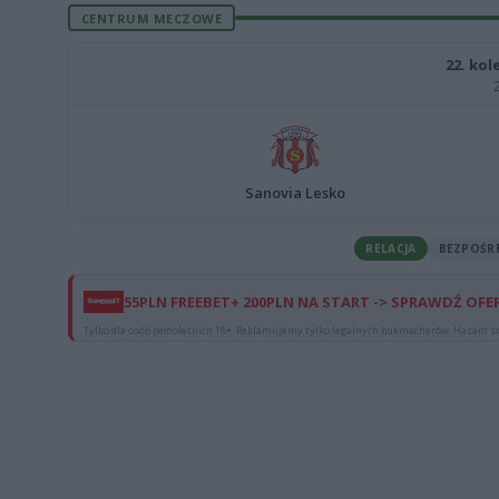
CENTRUM MECZOWE
22. kole
Sanovia Lesko
RELACJA
BEZPOŚR
55PLN FREEBET+ 200PLN NA START -> SPRAWDŹ OFE
Tylko dla osób pełnoletnich 18+. Reklamujemy tylko legalnych bukmacherów. Hazard st