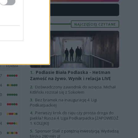
6
X
7
3
NAJCZĘŚCIEJ CZYTANE
1
E
FORMA
1.
Podlasie Biała Podlaska - Hetman
7
Zamość na żywo. Wynik i relacja LIVE
4
2.
Doświadczony zawodnik do wzięcia. Michał
Kitliński rozstał się z Sokołem
0
3.
Bez bramek na inaugurację 4. Ligi
3
Podkarpackiej
4.
Pierwszy krok do raju czy prosta droga do
3
piekła? Rusza 4. Liga Podkarpacka [ZAPOWIEDŹ
4
1. KOLEJKI]
5.
Sponsor Stali z potężną inwestycją. Wydadzą
3
blisko 280 mln zł