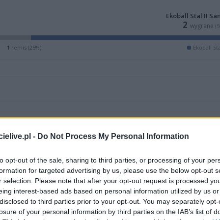
Ekoball Stal II Sa
2
wygrane
(
1
remis (25%)
Ekoball Sta
elive.pl -
Do Not Process My Personal Information
to opt-out of the sale, sharing to third parties, or processing of your per
formation for targeted advertising by us, please use the below opt-out s
r selection. Please note that after your opt-out request is processed y
eing interest-based ads based on personal information utilized by us or
disclosed to third parties prior to your opt-out. You may separately opt-
losure of your personal information by third parties on the IAB’s list of