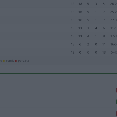
13
18
5
3
5
20-2
13
16
5
1
7
25-2
13
16
5
1
7
27-3
13
13
3
4
6
11-1
13
13
4
1
8
17-3
13
6
2
0
11
16-5
13
0
0
0
13
5-4
wo
remis
porażka