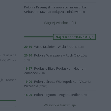
Polonia Przemyśl ma nowego napastnika.
Sebastian Kuźniar dołącza z Błażowianki
Więcej wiadomości
NAJBLIŻSZE TRANSMISJE
Wisła Kraków – Wisła Płock
20:30
(07.08)
, relacja na
Polonia Warszawa – Ruch Chorzów
20:30
a pojawi się
(07.08)
Podlasie Biała Podlaska – Hetman
19:57
Zamość
(07.08)
jki - Krosno
Polonia Środa Wielkopolska – Victoria
19:00
Września
(07.08)
Polonia Bytom – Pogoń Siedlce
18:00
(07.08)
Wszystkie transmisje