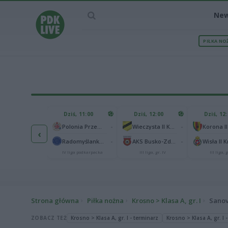
Ne
PIŁKA NO
IEC MECZU
Dziś, 11:00
Dziś, 12:00
Dziś, 12
1
Polonia Warszawa
-
-
Polonia Przemyśl
Wieczysta II Kraków
Korona II
‹
1
ch Chorzów
-
-
Radomyślanka Radomyśl Wielki
AKS Busko-Zdrój
Wisła II 
I liga
IV liga podkarpacka
III liga, gr. IV
III liga, g
Strona główna
Piłka nożna
Krosno > Klasa A, gr. I
Sanov
ZOBACZ TEŻ
Krosno > Klasa A, gr. I - terminarz
Krosno > Klasa A, gr. I -