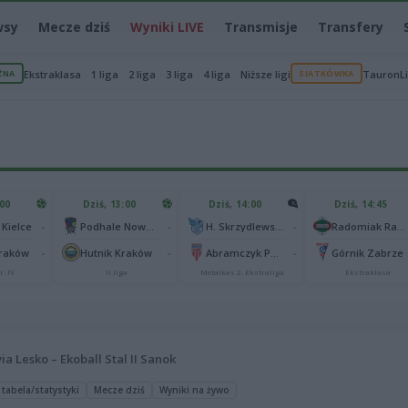
wsy
Mecze dziś
Wyniki LIVE
Transmisje
Transfery
ŻNA
Ekstraklasa
1 liga
2 liga
3 liga
4 liga
Niższe ligi
SIATKÓWKA
TauronL
:00
Dziś, 13:00
Dziś, 14:00
Dziś, 14:45
-
-
-
 Kielce
Podhale Nowy Targ
H. Skrzydlewska Orzeł Łódź
Radomiak Radom
-
-
-
Kraków
Hutnik Kraków
Abramczyk Polonia Bydgoszcz
Górnik Zabrze
r. IV
II liga
Metalkas 2. Ekstraliga
Ekstraklasa
ia Lesko – Ekoball Stal II Sanok
 tabela/statystyki
Mecze dziś
Wyniki na żywo