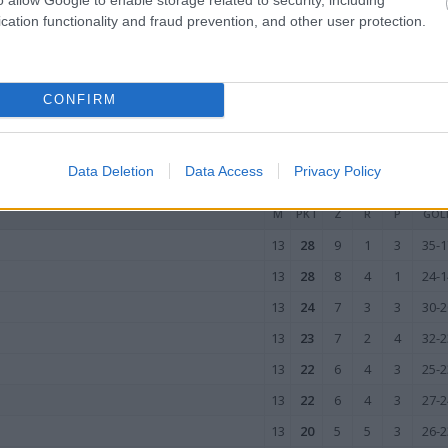
13
15
5
0
8
29-2
cation functionality and fraud prevention, and other user protection.
13
13
3
4
6
22-2
13
13
3
4
6
18-2
13
4
1
1
11
6-4
CONFIRM
wo
remis
porażka
Data Deletion
Data Access
Privacy Policy
M
PKT
Z
R
P
GOL
13
28
9
1
3
35-1
13
28
8
4
1
24-1
13
24
7
3
3
30-2
13
23
7
2
4
32-2
13
22
6
4
3
25-2
13
22
6
4
3
27-2
13
20
5
5
3
26-2