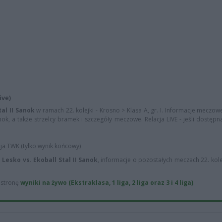
ive)
tal II Sanok
w ramach 22. kolejki - Krosno > Klasa A, gr. I. Informacje meczowe
anok, a także strzelcy bramek i szczegóły meczowe. Relacja LIVE - jeśli dostępn
cja TWK (tylko wynik końcowy)
 Lesko vs. Ekoball Stal II Sanok
, informacje o pozostałych meczach 22. kole
ą stronę
wyniki na żywo (Ekstraklasa, 1 liga, 2 liga oraz 3 i 4 liga)
.