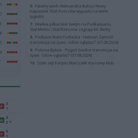
1
6.
Fatalny pech Aleksandra Buksy! Nowy
napastnik Stali Rzeszów wypada na wiele
7
tygodni
5
7.
Wielkie piłkarskie święto na Podkarpaciu.
Stal Mielec i Stal Rzeszów zagrają 44. derby
8
8.
Podlasie Biała Podlaska - Hetman Zamość
transmisja na żywo. Gdzie oglądać? (07.08.2026)
5
9.
Polonia Bytom - Pogoń Siedlce transmisja na
9
żywo. Gdzie oglądać? (07.08.2026)
7
10.
Stało się! Kacper Marszalik ma nowy klub
3
P
1
3
W
0
*
0
P
1