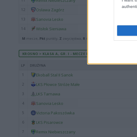
11
Remix Niebieszczany
authenti
12
Osława Zagórz
13
Sanovia Lesko
14
Wisłok Sieniawa
M
mecze,
Pkt
punkty,
Z
zwycięstwa,
R
remisy,
P
porażki ·
zwycięst
KROSNO > KLASA A, GR. I - MECZE ROZEGRANE NA WYJEŹDZIE
LP
DRUŻYNA
1
Ekoball Stal II Sanok
2
LKS Płowce Stróże Małe
3
LKS Tarnawa
4
Sanovia Lesko
5
Victoria Pakoszówka
6
LKS Pisarowce
7
Remix Niebieszczany