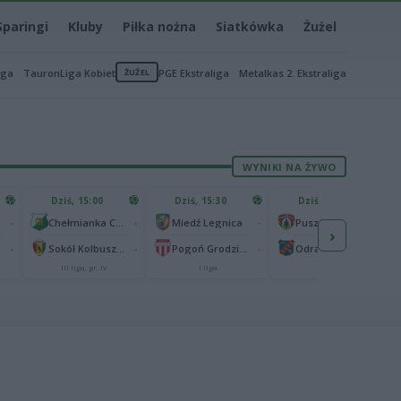
Sparingi
Kluby
Piłka nożna
Siatkówka
Żużel
iga
TauronLiga Kobiet
ŻUŻEL
PGE Ekstraliga
Metalkas 2. Ekstraliga
WYNIKI NA ŻYWO
Dziś, 15:00
Dziś, 15:30
Dziś, 15:30
-
-
-
-
Chełmianka Chełm
Miedź Legnica
Puszcza Niepołomice
›
-
-
-
-
Sokół Kolbuszowa Dolna
Pogoń Grodzisk Mazowiecki
Odra Opole
III liga, gr. IV
I liga
I liga