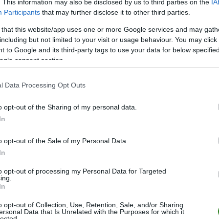
M
PKT
Z
R
P
GOL
. This information may also be disclosed by us to third parties on the
IA
Participants
that may further disclose it to other third parties.
26
55
16
7
3
66-3
 that this website/app uses one or more Google services and may gath
26
54
15
9
2
57-2
including but not limited to your visit or usage behaviour. You may click 
26
49
15
4
7
65-3
 to Google and its third-party tags to use your data for below specifi
ogle consent section.
26
43
12
7
7
55-4
26
41
13
2
11
59-4
l Data Processing Opt Outs
26
41
12
5
9
56-4
26
38
11
5
10
54-5
o opt-out of the Sharing of my personal data.
In
26
37
11
4
11
54-5
26
36
10
6
10
50-4
o opt-out of the Sale of my Personal Data.
26
35
10
5
11
55-4
In
26
32
9
5
12
38-4
to opt-out of processing my Personal Data for Targeted
ing.
26
29
9
2
15
48-7
In
26
19
5
4
17
38-8
o opt-out of Collection, Use, Retention, Sale, and/or Sharing
ersonal Data that Is Unrelated with the Purposes for which it
26
4
1
1
24
11-8
lected.