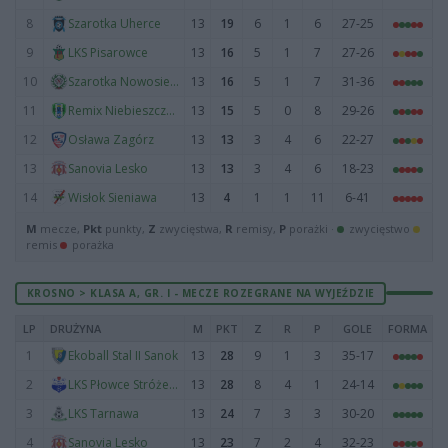
8
13
19
6
1
6
27-25
Szarotka Uherce
9
13
16
5
1
7
27-26
LKS Pisarowce
10
13
16
5
1
7
31-36
Szarotka Nowosielce
11
13
15
5
0
8
29-26
Remix Niebieszczany
12
13
13
3
4
6
22-27
Osława Zagórz
13
13
13
3
4
6
18-23
Sanovia Lesko
14
13
4
1
1
11
6-41
Wisłok Sieniawa
M
mecze,
Pkt
punkty,
Z
zwycięstwa,
R
remisy,
P
porażki ·
zwycięstwo
remis
porażka
KROSNO > KLASA A, GR. I - MECZE ROZEGRANE NA WYJEŹDZIE
LP
DRUŻYNA
M
PKT
Z
R
P
GOLE
FORMA
1
13
28
9
1
3
35-17
Ekoball Stal II Sanok
2
13
28
8
4
1
24-14
LKS Płowce Stróże Małe
3
13
24
7
3
3
30-20
LKS Tarnawa
4
13
23
7
2
4
32-23
Sanovia Lesko