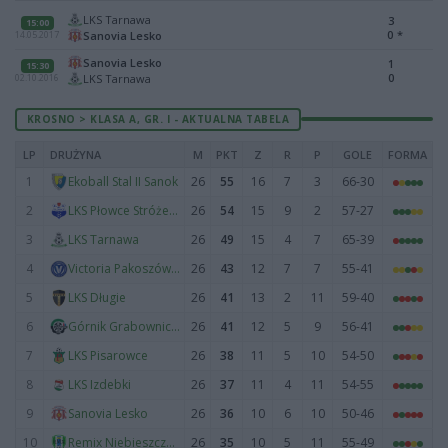
LKS Tarnawa
3
15:00
0
*
Sanovia Lesko
14.05.2017
Sanovia Lesko
1
15:30
0
LKS Tarnawa
02.10.2016
KROSNO > KLASA A, GR. I - AKTUALNA TABELA
LP
DRUŻYNA
M
PKT
Z
R
P
GOLE
FORMA
1
26
55
16
7
3
66-30
Ekoball Stal II Sanok
2
26
54
15
9
2
57-27
LKS Płowce Stróże Małe
3
26
49
15
4
7
65-39
LKS Tarnawa
4
26
43
12
7
7
55-41
Victoria Pakoszówka
5
26
41
13
2
11
59-40
LKS Długie
6
26
41
12
5
9
56-41
Górnik Grabownica Starzeńska
7
26
38
11
5
10
54-50
LKS Pisarowce
8
26
37
11
4
11
54-55
LKS Izdebki
9
26
36
10
6
10
50-46
Sanovia Lesko
10
26
35
10
5
11
55-49
Remix Niebieszczany