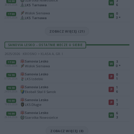
Szarotka Nowosielce
3
16:00
W
6
LKS Tarnawa
30.05.2026
Wisłok Sieniawa
0
17:00
W
3
*
LKS Tarnawa
23.05.2026
ZOBACZ WIĘCEJ (21)
SANOVIA LESKO - OSTATNIE MECZE U SIEBIE
2025/2026 · KROSNO > KLASA A, GR. I
Sanovia Lesko
3
17:00
W
0
*
Wisłok Sieniawa
13.06.2026
Sanovia Lesko
0
16:30
P
1
LKS Izdebki
07.06.2026
Sanovia Lesko
1
16:30
P
6
Ekoball Stal II Sanok
24.05.2026
Sanovia Lesko
1
16:00
P
3
LKS Długie
10.05.2026
Sanovia Lesko
6
16:00
W
3
Szarotka Nowosielce
26.04.2026
ZOBACZ WIĘCEJ (8)