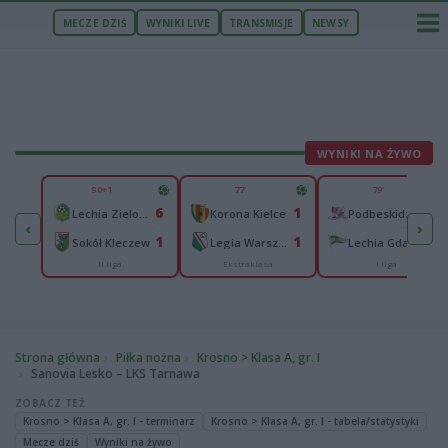
MECZE DZIŚ
WYNIKI LIVE
TRANSMISJE
NEWSY
WYNIKI NA ŻYWO
U
90+1
77'
79'
3
6
1
1
ica
Lechia Zielona Góra
Korona Kielce
Podbeskidzie Bielsko-Biała
‹
›
1
1
1
1
w
Sokół Kleczew
Legia Warszawa
Lechia Gdańsk
II liga
Ekstraklasa
I liga
Strona główna
Piłka nożna
Krosno > Klasa A, gr. I
Sanovia Lesko – LKS Tarnawa
ZOBACZ TEŻ
Krosno > Klasa A, gr. I - terminarz
Krosno > Klasa A, gr. I - tabela/statystyki
Mecze dziś
Wyniki na żywo