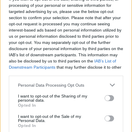
bramek, kartki, składy, statystyki i informacje o przebiegu
processing of your personal or sensitive information for
spotkania
. To kompletne źródło danych dla kibiców i pasjonatów
targeted advertising by us, please use the below opt-out
lokalnej piłki nożnej. Jeżeli aktualnie nie widzisz tutaj danych z pewnością
pracujemy nad tym żeby je uzupełnić.
section to confirm your selection. Please note that after your
opt-out request is processed you may continue seeing
Wynik meczu Sanovia Lesko vs LKS Tarnawa
interest-based ads based on personal information utilized by
Po zakończeniu spotkania automatycznie publikujemy
oficjalny wynik
us or personal information disclosed to third parties prior to
spotkania
, a także dane meczowe, jeśli są dostępne.
your opt-out. You may separately opt-out of the further
Pełny harmonogram rozgrywek dostępny jest tutaj:
Krosno > Klasa A,
disclosure of your personal information by third parties on the
gr. I - terminarz
.
IAB’s list of downstream participants. This information may
also be disclosed by us to third parties on the
IAB’s List of
Informacje o składach i strzelcach
Downstream Participants
that may further disclose it to other
W miarę dostępności danych, publikujemy
składy wyjściowe,
third parties.
rezerwowych, zmiany oraz listę strzelców bramek
. Informacje te
aktualizujemy zależnie od poziomu ligi i dostępnych źródeł.
Please note that this website/app uses one or more Google
Personal Data Processing Opt Outs
services and may gather and store information including but
Śledź mecze swojej drużyny
not limited to your visit or usage behaviour. You may click to
I want to opt-out of the Sharing of my
Jeśli jesteś kibicem klubu Sanovia Lesko lub LKS Tarnawa - zaglądaj tutaj
personal data.
grant or deny consent to Google and its third-party tags to
częściej. Nasz serwis regularnie dostarcza informacje o
terminach
Opted In
use your data for below specified purposes in below Google
meczów, wynikach, transferach i newsach klubowych
.
consent section.
I want to opt-out of the Sale of my
PodkarpacieLive.pl to największa baza
meczów lokalnych drużyn
Personal Data.
piłkarskich
w województwie. Sprawdź nasze relacje, śledź ulubioną ligę i
Opted In
bądź na bieżąco z wydarzeniami z boisk!