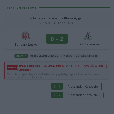
CENTRUM MECZOWE
4. kolejka - Krosno > Klasa A, gr. I
2025-09-06, godz. 16:00
0
-
2
LKS Tarnawa
Sanovia Lesko
RELACJA
BEZPOŚREDNIE MECZE
TABELA
OSTATNIE MECZE
55PLN FREEBET+ 200PLN NA START -> SPRAWDŹ OFERTĘ
SUPERBET
Tylko dla osób pełnoletnich 18+. Reklamujemy tylko legalnych bukmacherów. Hazard
stwarza ryzyko straty finansowej.
Aleksander Kazouzi
0 - 1
(8)
Aleksander Kazouzi
0 - 2
(22)