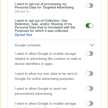
I want to opt-out of processing my
Analiza przed meczem: Sanovia Lesko vs LKS Tarnawa
Personal Data for Targeted Advertising.
Opted In
Mecz
Sanovia Lesko - LKS Tarnawa
odbędzie się w ramach 4. kolejki -
Krosno > Klasa A, gr. I. Spotkanie zostanie rozegrane w dniu 06 września
2025. Początek meczu o godz. 16:00.
I want to opt-out of Collection, Use,
Retention, Sale, and/or Sharing of my
Sanovia Lesko
przystępuje do tego spotkania w roli gospodarza. Jak
Personal Data that Is Unrelated with the
Purposes for which it was collected.
drużyna radzi sobie w sezonie 2025/2026 rozgrywek Krosno > Klasa A, gr.
Opted Out
I przed własną publicznością? Na tej stronie możecie zobaczyć tabelę
uwzględniającą tylko mecze u siebie. W tabeli biorącej pod uwagę tylko
mecze wyjazdowe możecie natomiast sprawdzić jak spisuje się klub
LKS
Google consents
Tarnawa
.
I want to allow Google to enable storage
Krosno > Klasa A, gr. I - sytuacja w tabeli
related to advertising like cookies on web or
Przed meczami 4. kolejki - Krosno > Klasa A, gr. I gospodarze (Sanovia
device identifiers in apps.
Lesko) zajmują
4. miejsce
w tabeli. Goście (LKS Tarnawa) plasują się na
3.
miejscu.
I want to allow my user data to be sent to
Poniżej znajdziesz także ostatnie mecze obu drużyn oraz statystyki
Google for online advertising purposes.
bramkowe.
I want to allow Google to send me
Sanovia Lesko vs. LKS Tarnawa - relacja, wynik na żywo,
personalized advertising.
transmisja
Wynik meczu Sanovia Lesko - LKS Tarnawa znajdziesz na naszej stronie
I want to allow Google to enable storage
zaraz po jego zakończeniu. Jeżeli szukasz informacji meczowych, zajrzyj