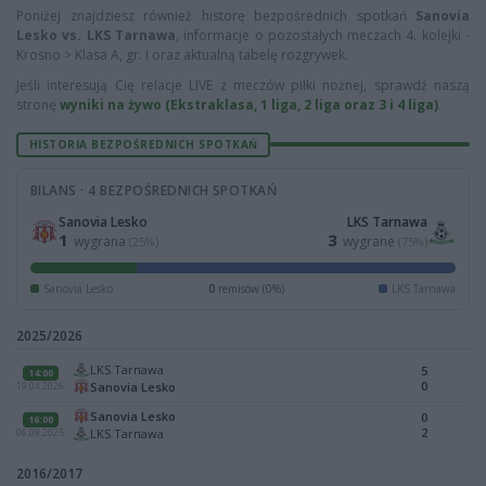
Poniżej znajdziesz również historę bezpośrednich spotkań
Sanovia
Lesko vs. LKS Tarnawa
, informacje o pozostałych meczach 4. kolejki -
Krosno > Klasa A, gr. I oraz aktualną tabelę rozgrywek.
Jeśli interesują Cię relacje LIVE z meczów piłki nożnej, sprawdź naszą
stronę
wyniki na żywo (Ekstraklasa, 1 liga, 2 liga oraz 3 i 4 liga)
.
HISTORIA BEZPOŚREDNICH SPOTKAŃ
BILANS · 4 BEZPOŚREDNICH SPOTKAŃ
Sanovia Lesko
LKS Tarnawa
1
3
wygrana
wygrane
(25%)
(75%)
Sanovia Lesko
0
remisów (0%)
LKS Tarnawa
2025/2026
LKS Tarnawa
5
14:00
0
Sanovia Lesko
19.04.2026
Sanovia Lesko
0
16:00
2
LKS Tarnawa
06.09.2025
2016/2017