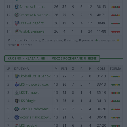
11
26
32
9
5
12
38-43
Szarotka Uherce
12
26
29
9
2
15
48-71
Szarotka Nowosielce
13
26
19
5
4
17
38-86
Osława Zagórz
14
26
4
1
1
24
11-88
Wisłok Sieniawa
M
mecze,
Pkt
punkty,
Z
zwycięstwa,
R
remisy,
P
porażki ·
zwycięstwo
remis
porażka
KROSNO > KLASA A, GR. I - MECZE ROZEGRANE U SIEBIE
LP
DRUŻYNA
M
PKT
Z
R
P
GOLE
FORMA
1
13
27
7
6
0
31-13
Ekoball Stal II Sanok
2
13
26
7
5
1
33-13
LKS Płowce Stróże Małe
3
13
25
8
1
4
35-19
LKS Tarnawa
4
13
25
8
1
4
34-13
LKS Długie
5
13
23
7
2
4
36-20
Górnik Grabownica Starzeńska
6
13
21
6
3
4
30-18
Victoria Pakoszówka
7
13
21
6
3
4
27-20
LKS Izdebki