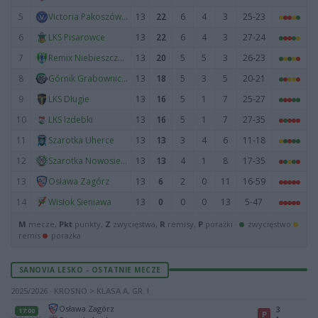
5
13
22
6
4
3
25-23
Victoria Pakoszówka
6
13
22
6
4
3
27-24
LKS Pisarowce
7
13
20
5
5
3
26-23
Remix Niebieszczany
8
13
18
5
3
5
20-21
Górnik Grabownica Starzeńska
9
13
16
5
1
7
25-27
LKS Długie
10
13
16
5
1
7
27-35
LKS Izdebki
11
13
13
3
4
6
11-18
Szarotka Uherce
12
13
13
4
1
8
17-35
Szarotka Nowosielce
13
13
6
2
0
11
16-59
Osława Zagórz
14
13
0
0
0
13
5-47
Wisłok Sieniawa
M
mecze,
Pkt
punkty,
Z
zwycięstwa,
R
remisy,
P
porażki ·
zwycięstwo
remis
porażka
SANOVIA LESKO - OSTATNIE MECZE
2025/2026 · KROSNO > KLASA A, GR. I
Osława Zagórz
3
17:00
P