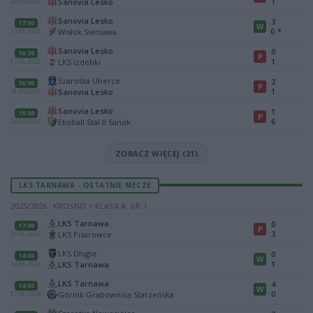
1
Sanovia Lesko
20.06.2026
Sanovia Lesko
3
17:00
W
0
*
Wisłok Sieniawa
13.06.2026
Sanovia Lesko
0
16:30
P
1
LKS Izdebki
07.06.2026
Szarotka Uherce
2
16:00
P
1
Sanovia Lesko
31.05.2026
Sanovia Lesko
1
16:30
P
6
Ekoball Stal II Sanok
24.05.2026
ZOBACZ WIĘCEJ (21)
LKS TARNAWA - OSTATNIE MECZE
2025/2026 · KROSNO > KLASA A, GR. I
LKS Tarnawa
0
17:00
P
3
LKS Pisarowce
20.06.2026
LKS Długie
0
14:00
W
1
LKS Tarnawa
14.06.2026
LKS Tarnawa
4
14:00
W
0
Górnik Grabownica Starzeńska
07.06.2026