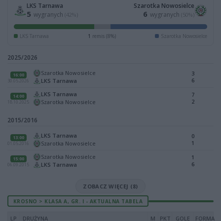
LKS Tarnawa
Szarotka Nowosielce
5
6
wygranych
wygranych
(42%)
(50%)
LKS Tarnawa
1
remis (8%)
Szarotka Nowosielce
2025/2026
Szarotka Nowosielce
3
16:00
6
LKS Tarnawa
30.05.2026
LKS Tarnawa
7
14:00
2
Szarotka Nowosielce
18.10.2025
2015/2016
LKS Tarnawa
0
13:00
1
Szarotka Nowosielce
01.05.2016
Szarotka Nowosielce
1
15:00
6
LKS Tarnawa
06.09.2015
ZOBACZ WIĘCEJ (8)
KROSNO > KLASA A, GR. I - AKTUALNA TABELA
LP
DRUŻYNA
M
PKT
GOLE
FORMA