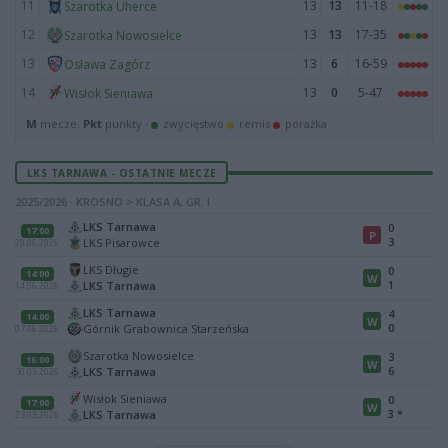
11
13
13
11-18
Szarotka Uherce
12
13
13
17-35
Szarotka Nowosielce
13
13
6
16-59
Osława Zagórz
14
13
0
5-47
Wisłok Sieniawa
M
mecze,
Pkt
punkty ·
zwycięstwo
remis
porażka
LKS TARNAWA - OSTATNIE MECZE
2025/2026 · KROSNO > KLASA A, GR. I
LKS Tarnawa
0
17:00
P
3
LKS Pisarowce
20.06.2026
LKS Długie
0
14:00
W
1
LKS Tarnawa
14.06.2026
LKS Tarnawa
4
14:00
W
0
Górnik Grabownica Starzeńska
07.06.2026
Szarotka Nowosielce
3
16:00
W
6
LKS Tarnawa
30.05.2026
Wisłok Sieniawa
0
17:00
W
3
*
LKS Tarnawa
23.05.2026