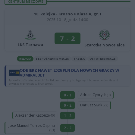
CENTRUM MECZOWE
10. kolejka - Krosno > Klasa A, gr. I
2025-10-18, godz. 14:00
7
-
2
LKS Tarnawa
Szarotka Nowosielce
RELACJA
BEZPOŚREDNIE MECZE
TABELA
OSTATNIE MECZE
ODBIERZ NAWET 2026 PLN DLA NOWYCH GRACZY W
ADMIRALBET
Tylko dla osób pełnoletnich 18+. Reklamujemy tylko legalnych bukmacherów. Hazard
stwarza ryzyko straty finansowej.
Adrian Cyprych
0 - 1
(9)
Dariusz Siwik
0 - 2
(22)
Aleksander Kazouzi
1 - 2
(40)
Jose Manuel Torres Ospina
2 - 2
(53)