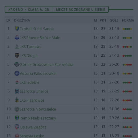
KROSNO > KLASA A, GR. I - MECZE ROZEGRANE U SIEBIE
LP
DRUŻYNA
M
PKT
GOLE
FORMA
1
13
27
31-13
Ekoball Stal II Sanok
2
13
26
33-13
LKS Płowce Stróże Małe
3
13
25
35-19
LKS Tarnawa
4
13
25
34-13
LKS Długie
5
13
23
36-20
Górnik Grabownica Starzeńska
6
13
21
30-18
Victoria Pakoszówka
7
13
21
27-20
LKS Izdebki
8
13
19
27-25
Szarotka Uherce
9
13
16
27-26
LKS Pisarowce
10
13
16
31-36
Szarotka Nowosielce
11
13
15
29-26
Remix Niebieszczany
12
13
13
22-27
Osława Zagórz
13
13
13
18-23
Sanovia Lesko