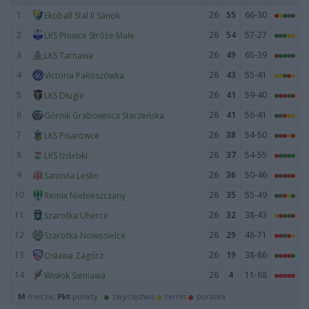
1
26
55
66-30
Ekoball Stal II Sanok
2
26
54
57-27
LKS Płowce Stróże Małe
3
26
49
65-39
LKS Tarnawa
4
26
43
55-41
Victoria Pakoszówka
5
26
41
59-40
LKS Długie
6
26
41
56-41
Górnik Grabownica Starzeńska
7
26
38
54-50
LKS Pisarowce
8
26
37
54-55
LKS Izdebki
9
26
36
50-46
Sanovia Lesko
10
26
35
55-49
Remix Niebieszczany
11
26
32
38-43
Szarotka Uherce
12
26
29
48-71
Szarotka Nowosielce
13
26
19
38-86
Osława Zagórz
14
26
4
11-88
Wisłok Sieniawa
M
mecze,
Pkt
punkty ·
zwycięstwo
remis
porażka