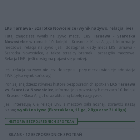
LKS Tarnawa - Szarotka Nowosielce (wynik na żywo, relacja live)
Tutaj znajdziesz wyniki na żywo meczu
LKS Tarnawa - Szarotka
Nowosielce
w ramach 10. kolejki - Krosno > Klasa A, gr. I. Informacje
meczowe, relacja na żywo (jeśli dostępna), kiedy mecz LKS Tarnawa -
Szarotka Nowosielce, a także strzelcy bramek i szczegóły meczowe.
Relacja LIVE - jeśli dostępna pojawi się poniżej.
Jeśli relacja na żywo nie jest dostępna - przy meczu widnieje adnotacja
TWK (tylko wynik końcowy)
Poniżej znajdziesz również historę bezpośrednich spotkań
LKS Tarnawa
vs. Szarotka Nowosielce
, informacje o pozostałych meczach 10. kolejki
- Krosno > Klasa A, gr. I oraz aktualną tabelę rozgrywek.
Jeśli interesują Cię relacje LIVE z meczów piłki nożnej, sprawdź naszą
stronę
wyniki na żywo (Ekstraklasa, 1 liga, 2 liga oraz 3 i 4 liga)
.
HISTORIA BEZPOŚREDNICH SPOTKAŃ
BILANS · 12 BEZPOŚREDNICH SPOTKAŃ