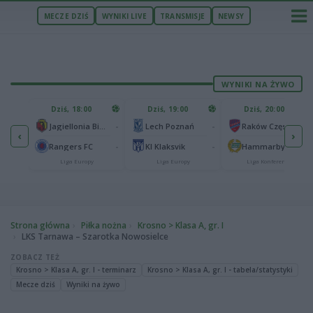
MECZE DZIŚ
WYNIKI LIVE
TRANSMISJE
NEWSY
WYNIKI NA ŻYWO
U
Dziś, 18:00
Dziś, 19:00
Dziś, 20:00
1
Ferencvaros Budapeszt
-
-
-
Jagiellonia Białystok
Lech Poznań
Raków Częstochowa
‹
›
0
ze
-
-
-
Rangers FC
KI Klaksvik
Hammarby IF
Liga Europy
Liga Europy
Liga Konferencji
Strona główna
Piłka nożna
Krosno > Klasa A, gr. I
LKS Tarnawa – Szarotka Nowosielce
ZOBACZ TEŻ
Krosno > Klasa A, gr. I - terminarz
Krosno > Klasa A, gr. I - tabela/statystyki
Mecze dziś
Wyniki na żywo