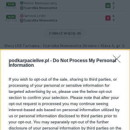
Remix Niebieszczany
0
13:00
W
2
Szarotka Nowosielce
10.05.2026
Sanovia Lesko
6
16:00
P
3
Szarotka Nowosielce
26.04.2026
ZOBACZ WIĘCEJ (8)
Mecz LKS Tarnawa - Szarotka Nowosielce (Krosno > Klasa A, gr. I)
Spotkanie pomiędzy
LKS Tarnawa i Szarotka Nowosielce
rozegrane
zostanie w ramach Krosno > Klasa A, gr. I (10. kolejki - Krosno > Klasa A,
podkarpacielive.pl -
Do Not Process My Personal
gr. I).
Information
Na stronie
PodkarpacieLive.pl
znajdziesz
wynik meczu, strzelców
bramek, kartki, składy, statystyki i informacje o przebiegu
If you wish to opt-out of the sale, sharing to third parties, or
spotkania
. To kompletne źródło danych dla kibiców i pasjonatów
processing of your personal or sensitive information for
lokalnej piłki nożnej. Jeżeli aktualnie nie widzisz tutaj danych z pewnością
targeted advertising by us, please use the below opt-out
pracujemy nad tym żeby je uzupełnić.
section to confirm your selection. Please note that after your
Wynik meczu LKS Tarnawa vs Szarotka Nowosielce
opt-out request is processed you may continue seeing
Po zakończeniu spotkania automatycznie publikujemy
oficjalny wynik
interest-based ads based on personal information utilized by
spotkania
, a także dane meczowe, jeśli są dostępne.
us or personal information disclosed to third parties prior to
your opt-out. You may separately opt-out of the further
Pełny harmonogram rozgrywek dostępny jest tutaj:
Krosno > Klasa A,
gr. I - terminarz
disclosure of your personal information by third parties on the
.