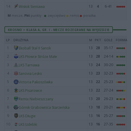
14
13
4
6-41
Wisłok Sieniawa
M
mecze,
Pkt
punkty ·
zwycięstwo
remis
porażka
KROSNO > KLASA A, GR. I - MECZE ROZEGRANE NA WYJEŹDZIE
LP
DRUŻYNA
M
PKT
GOLE
FORMA
1
13
28
35-17
Ekoball Stal II Sanok
2
13
28
24-14
LKS Płowce Stróże Małe
3
13
24
30-20
LKS Tarnawa
4
13
23
32-23
Sanovia Lesko
5
13
22
25-23
Victoria Pakoszówka
6
13
22
27-24
LKS Pisarowce
7
13
20
26-23
Remix Niebieszczany
8
13
18
20-21
Górnik Grabownica Starzeńska
9
13
16
25-27
LKS Długie
10
13
16
27-35
LKS Izdebki