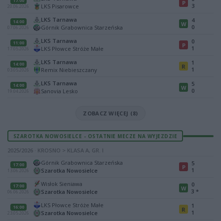
17:00
P
3
LKS Pisarowce
20.06.2026
LKS Tarnawa
4
14:00
W
0
Górnik Grabownica Starzeńska
07.06.2026
LKS Tarnawa
0
11:00
P
1
LKS Płowce Stróże Małe
17.05.2026
LKS Tarnawa
1
14:00
R
1
Remix Niebieszczany
03.05.2026
LKS Tarnawa
5
14:00
W
0
Sanovia Lesko
19.04.2026
ZOBACZ WIĘCEJ (8)
SZAROTKA NOWOSIELCE - OSTATNIE MECZE NA WYJEZDZIE
2025/2026 · KROSNO > KLASA A, GR. I
Górnik Grabownica Starzeńska
5
17:00
P
1
Szarotka Nowosielce
13.06.2026
Wisłok Sieniawa
0
17:00
W
3
*
Szarotka Nowosielce
06.06.2026
LKS Płowce Stróże Małe
1
16:00
R
1
Szarotka Nowosielce
23.05.2026