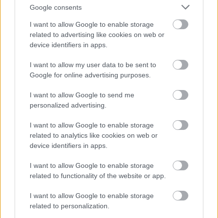
Szarotka Nowosielce
.
Google consents
Krosno > Klasa A, gr. I - sytuacja w tabeli
I want to allow Google to enable storage
Przed meczami 10. kolejki - Krosno > Klasa A, gr. I gospodarze (LKS
related to advertising like cookies on web or
Tarnawa) zajmują
3. miejsce
w tabeli. Goście (Szarotka Nowosielce)
device identifiers in apps.
plasują się na
12. miejscu.
I want to allow my user data to be sent to
Poniżej znajdziesz także ostatnie mecze obu drużyn oraz statystyki
bramkowe.
Google for online advertising purposes.
LKS Tarnawa vs. Szarotka Nowosielce - relacja, wynik na żywo,
I want to allow Google to send me
transmisja
personalized advertising.
Wynik meczu LKS Tarnawa - Szarotka Nowosielce znajdziesz na naszej
stronie zaraz po jego zakończeniu. Jeżeli szukasz informacji meczowych,
I want to allow Google to enable storage
zajrzyj tutaj:
LKS Tarnawa vs. Szarotka Nowosielce - wynik, składy,
related to analytics like cookies on web or
strzelcy
device identifiers in apps.
Jeżeli w internecie lub TV dostępna jest
transmisja na żywo z meczu
LKS Tarnawa vs. Szarotka Nowosielce
albo innych spotkań Krosno >
I want to allow Google to enable storage
Klasa A, gr. I na pewno znajdziesz takie informacje na naszym portalu.
related to functionality of the website or app.
Możliwe jednak, że nigdzie nie pojawi się stream online z tego pojedynku.
Śledź portal podkarpacieLIVE.pl i bądź na bieżąco.
I want to allow Google to enable storage
related to personalization.