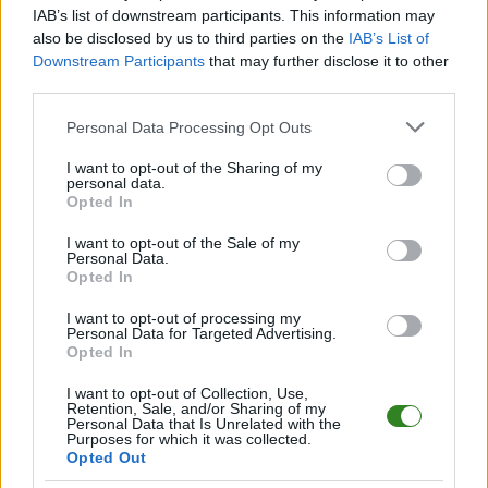
IAB’s list of downstream participants. This information may
Informacje o składach i strzelcach
also be disclosed by us to third parties on the
IAB’s List of
W miarę dostępności danych, publikujemy
składy wyjściowe,
Downstream Participants
that may further disclose it to other
rezerwowych, zmiany oraz listę strzelców bramek
. Informacje te
third parties.
aktualizujemy zależnie od poziomu ligi i dostępnych źródeł.
Please note that this website/app uses one or more Google
Personal Data Processing Opt Outs
Śledź mecze swojej drużyny
services and may gather and store information including but
Jeśli jesteś kibicem klubu LKS Tarnawa lub Szarotka Nowosielce - zaglądaj
not limited to your visit or usage behaviour. You may click to
I want to opt-out of the Sharing of my
tutaj częściej. Nasz serwis regularnie dostarcza informacje o
terminach
personal data.
grant or deny consent to Google and its third-party tags to
meczów, wynikach, transferach i newsach klubowych
.
Opted In
use your data for below specified purposes in below Google
PodkarpacieLive.pl to największa baza
meczów lokalnych drużyn
consent section.
I want to opt-out of the Sale of my
piłkarskich
w województwie. Sprawdź nasze relacje, śledź ulubioną ligę i
Personal Data.
bądź na bieżąco z wydarzeniami z boisk!
Opted In
Analiza przed meczem: LKS Tarnawa vs Szarotka Nowosielce
I want to opt-out of processing my
Mecz
LKS Tarnawa - Szarotka Nowosielce
Personal Data for Targeted Advertising.
odbędzie się w ramach 10.
Opted In
kolejki - Krosno > Klasa A, gr. I. Spotkanie zostanie rozegrane w dniu 18
października 2025. Początek meczu o godz. 14:00.
I want to opt-out of Collection, Use,
LKS Tarnawa
przystępuje do tego spotkania w roli gospodarza. Jak
Retention, Sale, and/or Sharing of my
drużyna radzi sobie w sezonie 2025/2026 rozgrywek Krosno > Klasa A, gr.
Personal Data that Is Unrelated with the
Purposes for which it was collected.
I przed własną publicznością? Na tej stronie możecie zobaczyć tabelę
Opted Out
uwzględniającą tylko mecze u siebie. W tabeli biorącej pod uwagę tylko
mecze wyjazdowe możecie natomiast sprawdzić jak spisuje się klub