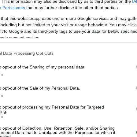
. This information may also be disclosed by us to third parties on the
IA
Participants
that may further disclose it to other third parties.
Alan Siwek
63
73
 that this website/app uses one or more Google services and may gath
including but not limited to your visit or usage behaviour. You may click 
O. Zawadzki
 to Google and its third-party tags to use your data for below specifi
ogle consent section.
REZERWOWI
l Data Processing Opt Outs
P. Komar
Wiktor Czerwiński
o opt-out of the Sharing of my personal data.
In
K. Miazek
81
o opt-out of the Sale of my Personal Data.
M. Kielbasinski
In
73
Miłosz Szczepański
to opt-out of processing my Personal Data for Targeted
ing.
Sebastian Sopel
73
In
Fabian Olejniczak
o opt-out of Collection, Use, Retention, Sale, and/or Sharing
ersonal Data that Is Unrelated with the Purposes for which it
W. Figurski
lected.