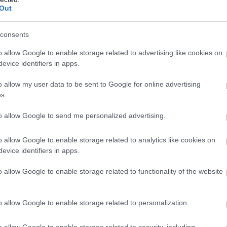
Out
consents
o allow Google to enable storage related to advertising like cookies on
evice identifiers in apps.
o allow my user data to be sent to Google for online advertising
s.
to allow Google to send me personalized advertising.
o allow Google to enable storage related to analytics like cookies on
evice identifiers in apps.
o allow Google to enable storage related to functionality of the website
o allow Google to enable storage related to personalization.
ódź
w ramach 33. kolejki - II liga. Informacje meczowe, relacja na żywo (jeśli dost
ły meczowe. Relacja LIVE - jeśli dostępna pojawi się poniżej.
o allow Google to enable storage related to security, including