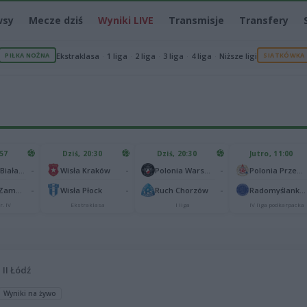
wsy
Mecze dziś
Wyniki LIVE
Transmisje
Transfery
PIŁKA NOŻNA
Ekstraklasa
1 liga
2 liga
3 liga
4 liga
Niższe ligi
SIATKÓWKA
:57
Dziś, 20:30
Dziś, 20:30
Jutro, 11:00
-
-
-
Podlasie Biała Podlaska
Wisła Kraków
Polonia Warszawa
Polonia Przemyśl
-
-
-
Hetman Zamość
Wisła Płock
Ruch Chorzów
Radomyślanka Radomyśl Wielki
r. IV
Ekstraklasa
I liga
IV liga podkarpacka
 II Łódź
Wyniki na żywo