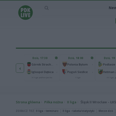
Ne
IEC MECZU
Dziś, 17:30
Dziś, 18:00
Dziś, 19
65
Abramczyk Polonia Bydgoszcz
-
-
Górnik Strachocina
Polonia Bytom
‹
25
onia Piła
-
-
Igloopol Dębica
Pogoń Siedlce
kas 2. Ekstraliga
IV liga podkarpacka
I liga
III liga, g
Strona główna
Piłka nożna
II liga
Śląsk II Wrocław – ŁKS
ZOBACZ TEŻ
II liga - terminarz
II liga - tabela/statystyki
Mecze dziś