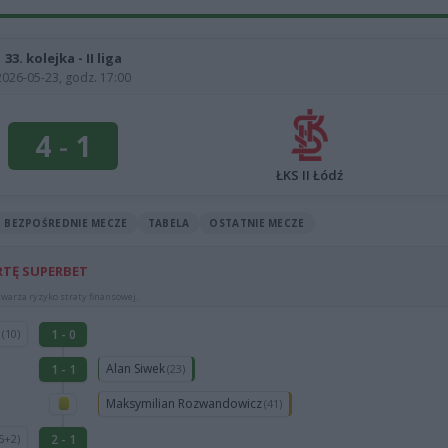
33. kolejka - II liga
2026-05-23, godz. 17:00
4
-
1
ŁKS II Łódź
BEZPOŚREDNIE MECZE
TABELA
OSTATNIE MECZE
RTĘ SUPERBET
warza ryzyko straty finansowej.
i
1 - 0
(10)
Alan Siwek
1 - 1
(23)
Maksymilian Rozwandowicz
(41)
2 - 1
5+2)