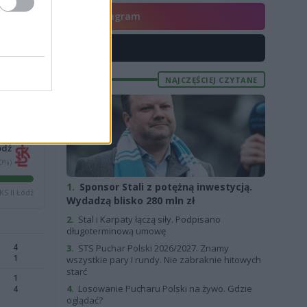
Instagram
II liga oraz
X
NAJCZĘŚCIEJ CZYTANE
ódź
(0%)
1.
Sponsor Stali z potężną inwestycją.
KS II Łódź
Wydadzą blisko 280 mln zł
2.
Stal i Karpaty łączą siły. Podpisano
długoterminową umowę
4
3.
STS Puchar Polski 2026/2027. Znamy
1
wszystkie pary I rundy. Nie zabraknie hitowych
starć
1
4.
Losowanie Pucharu Polski na żywo. Gdzie
4
oglądać?