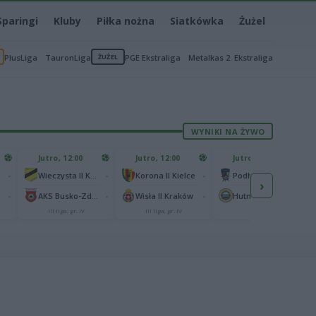
Sparingi
Kluby
Piłka nożna
Siatkówka
Żużel
PlusLiga
TauronLiga
ŻUŻEL
PGE Ekstraliga
Metalkas 2. Ekstraliga
WYNIKI NA ŻYWO
Jutro, 12:00
Jutro, 12:00
Jutro, 13:00
-
-
-
-
Wieczysta II Kraków
Korona II Kielce
Podhale Nowy Targ
›
-
-
-
-
AKS Busko-Zdrój
Wisła II Kraków
Hutnik Kraków
III liga, gr. IV
III liga, gr. IV
II liga