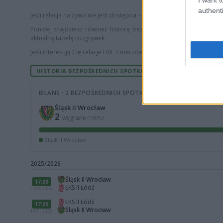
authenti
Jeśli relacja na żywo nie jest dostępna - przy meczu widnieje adnota
Poniżej znajdziesz również historę bezpośrednich spotkań
Śląsk 
aktualną tabelę rozgrywek.
Jeśli interesują Cię relacje LIVE z meczów piłki nożnej, sprawdź nasz
HISTORIA BEZPOŚREDNICH SPOTKAŃ
BILANS · 2 BEZPOŚREDNICH SPOTKAŃ
Śląsk II Wrocław
2
wygrane
(100%)
Śląsk II Wrocław
2025/2026
Śląsk II Wrocław
17:00
ŁKS II Łódź
23.05.2026
ŁKS II Łódź
17:00
Śląsk II Wrocław
10.11.2025