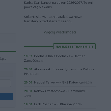
Kadra Stali Łańcut na sezon 2026/2027. To oni
powalczą o awans
Sokół Nisko wzmacnia atak. Dwa nowe
transfery przed startem sezonu
Więcej wiadomości
NAJBLIŻSZE TRANSMISJE
Podlasie Biała Podlaska – Hetman
19:57
żąco.
Zamość
(Dziś)
Abramczyk Polonia Bydgoszcz – Polonia
20:30
Piła
(06.08)
Hapoel Tel Awiw – GKS Katowice
20:00
(06.08)
Raków Częstochowa – Hammarby IF
20:00
(06.08)
Lech Poznań – KI Klaksvik
19:00
(06.08)