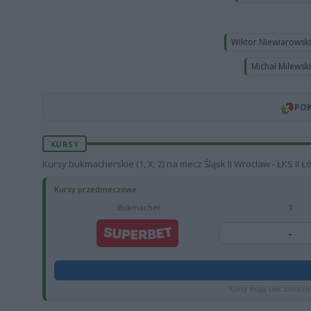
Wiktor Niewiarowsk
Michał Milewsk
POK
KURSY
Kursy bukmacherskie (1, X, 2) na mecz Śląsk II Wrocław - ŁKS II 
Kursy przedmeczowe
Bukmacher
1
-
Kursy mogą ulec zmianie,