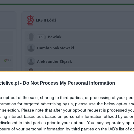
ŁKS II Łódź
J. Pawlak
BR
Damian Sokołowski
81
Aleksander Ślęzak
Maksymilian Rozwandowicz
73
elive.pl -
Do Not Process My Personal Information
S. Frakowski
to opt-out of the sale, sharing to third parties, or processing of your per
10
57
Victor Kabziński
formation for targeted advertising by us, please use the below opt-out s
A. Iwanczyk
57
r selection. Please note that after your opt-out request is processed y
eing interest-based ads based on personal information utilized by us or
5+2
65
disclosed to third parties prior to your opt-out. You may separately opt-
J. Kniat
losure of your personal information by third parties on the IAB’s list of
W. Rzemyszkiewicz