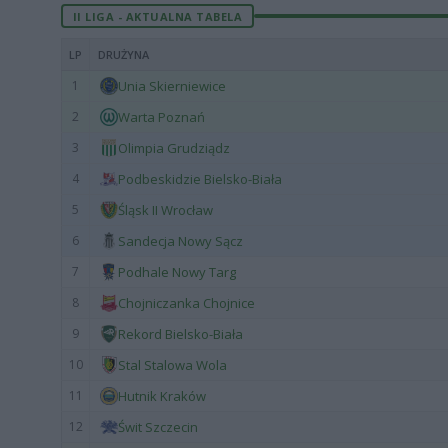
II LIGA - AKTUALNA TABELA
LP
DRUŻYNA
1
Unia Skierniewice
2
Warta Poznań
3
Olimpia Grudziądz
4
Podbeskidzie Bielsko-Biała
5
Śląsk II Wrocław
6
Sandecja Nowy Sącz
7
Podhale Nowy Targ
8
Chojniczanka Chojnice
9
Rekord Bielsko-Biała
10
Stal Stalowa Wola
11
Hutnik Kraków
12
Świt Szczecin