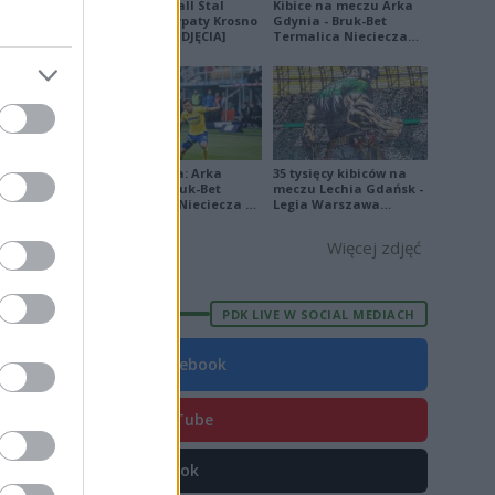
Derby Ekoball Stal
Kibice na meczu Arka
Sanok - Karpaty Krosno
Gdynia - Bruk-Bet
na remis [ZDJĘCIA]
Termalica Nieciecza
[ZDJĘCIA]
Ekstraklasa: Arka
35 tysięcy kibiców na
Gdynia - Bruk-Bet
meczu Lechia Gdańsk -
Termalica Nieciecza 2-
Legia Warszawa
3 [ZDJĘCIA]
[OPRAWA, ZDJĘCIA]
Więcej zdjęć
PDK LIVE W SOCIAL MEDIACH
Facebook
YouTube
ępna), kiedy
TikTok