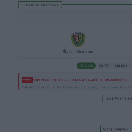
CENTRUM MECZOWE
Śląsk II Wrocław
RELACJA
KURSY
SKŁADY
55PLN FREEBET+ 200PLN NA START -> SPRAWDŹ OFE
Tylko dla osób pełnoletnich 18+. Reklamujemy tylko legalnych bukmacherów. Hazard st
Paweł Kosmalsk
Michał Milewski
(4