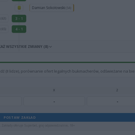
Damian Sokołowski
(54)
i
3 - 1
(63)
i
4 - 1
(65)
AŻ WSZYSTKIE ZMIANY (8)
Łódź (II lidze), porównanie ofert legalnych bukmacherów, odświeżane na bie
X
2
-
-
POSTAW ZAKŁAD
 Zakłady oferuje Superbet, graj odpowiedzialnie, 18+