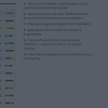
5.
154 mecze w Hutniku i dwa awanse. Duży
powrót do Ekoball Stali Sanok!
E
FORMA
6.
Niespodzianka w Środzie Wielkopolskiej!
Resovia wyeliminowała pierwszoligowca
5
7.
Piłkarskie Bagienko [NAJNOWSZY ODCINEK]
7
8.
Były piłkarz Resovii trafił do Izolatora
Boguchwała
2
9.
Polonia Przemyśl zbroi się na sezon
3
2026/2027. Cztery transfery i trzy ważne
decyzje
9
10.
Awizowane składy na mecz Stali Rzeszów z
0
Polonią Piłą
5
7
8
3
0
9