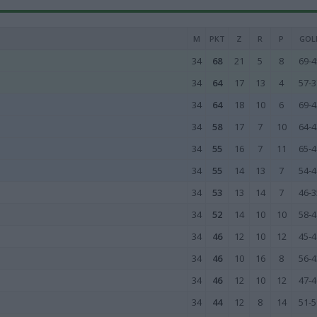
M
PKT
Z
R
P
GOL
34
68
21
5
8
69-4
34
64
17
13
4
57-3
34
64
18
10
6
69-4
34
58
17
7
10
64-4
34
55
16
7
11
65-4
34
55
14
13
7
54-4
34
53
13
14
7
46-3
34
52
14
10
10
58-4
34
46
12
10
12
45-4
34
46
10
16
8
56-4
34
46
12
10
12
47-4
34
44
12
8
14
51-5