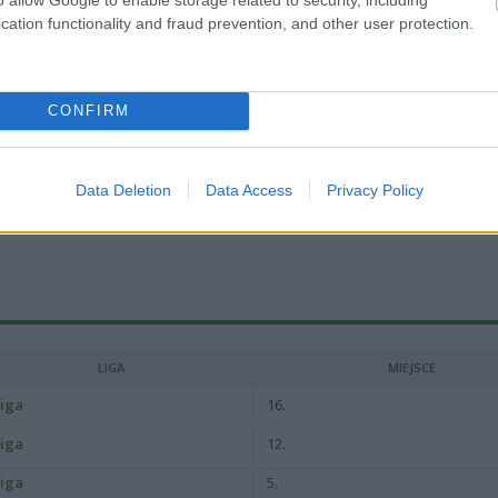
cation functionality and fraud prevention, and other user protection.
CONFIRM
zecin, podkreślając swoje miejskie korzenie.
Data Deletion
Data Access
Privacy Policy
LIGA
MIEJSCE
 liga
16.
 liga
12.
 liga
5.