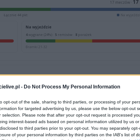
17
17 meczów ·
Łącznie 44 pkt
Na wyjeździ
Na wyjeździe
4
wygrane (24%) ·
5
remisów ·
8
porażek
Bramki 21-32
23.05.2026
W
17.05.2026
elive.pl -
Do Not Process My Personal Information
II liga
ielsko-Biała
1
Świt Szczecin
czecin
0
Śląsk II Wrocław
to opt-out of the sale, sharing to third parties, or processing of your per
formation for targeted advertising by us, please use the below opt-out s
r selection. Please note that after your opt-out request is processed y
eing interest-based ads based on personal information utilized by us or
disclosed to third parties prior to your opt-out. You may separately opt-
losure of your personal information by third parties on the IAB’s list of