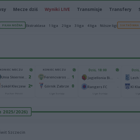
wsy
Mecze dziś
Wyniki LIVE
Transmisje
Transfery
PIŁKA NOŻNA
Ekstraklasa
1 liga
2 liga
3 liga
4 liga
Niższe ligi
SIATKÓWKA
KONIEC MECZU
KONIEC MECZU
Dziś, 18:00
Dziś,
2
1
Unia Skierniewice
Ferencvaros Budapeszt
-
Jagiellonia Białystok
Lech
2
0
*
Sokół Kleczew
Górnik Zabrze
-
Rangers FC
KI Kl
Puchar Polski
Liga Europy
Liga Europy
Lig
on 2025/2026)
Świt Szczecin