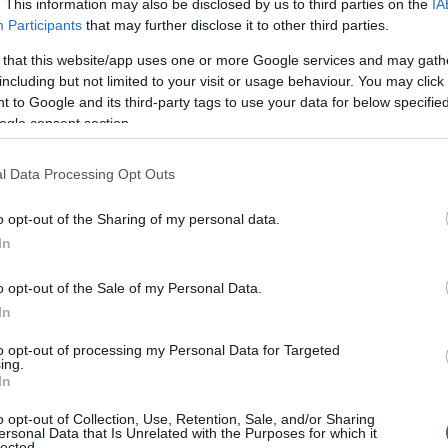
. This information may also be disclosed by us to third parties on the
IA
Participants
that may further disclose it to other third parties.
 that this website/app uses one or more Google services and may gath
POKA
including but not limited to your visit or usage behaviour. You may click 
 to Google and its third-party tags to use your data for below specifi
W
ogle consent section.
POKA
W
R
W
R
l Data Processing Opt Outs
POKA
o opt-out of the Sharing of my personal data.
P
P
POKA
In
o opt-out of the Sale of my Personal Data.
POKA
In
to opt-out of processing my Personal Data for Targeted
ing.
In
o opt-out of Collection, Use, Retention, Sale, and/or Sharing
ersonal Data that Is Unrelated with the Purposes for which it
lected.