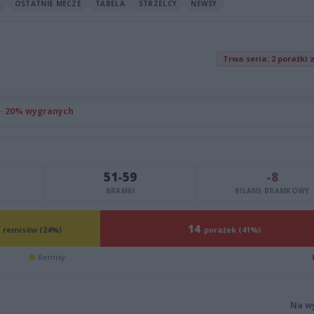
A
OSTATNIE MECZE
TABELA
STRZELCY
NEWSY
Trwa seria: 2 porażki 
 · 20% wygranych
51-59
-8
BRAMKI
BILANS BRAMKOWY
14
remisów (24%)
porażek (41%)
Remisy
Na w