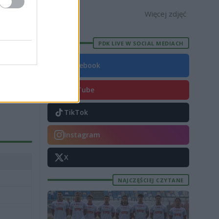
3 [ZDJĘCIA]
[OPRAWA, ZDJĘCIA]
Więcej zdjęć
PDK LIVE W SOCIAL MEDIACH
Facebook
YouTube
TikTok
Instagram
X
NAJCZĘŚCIEJ CZYTANE