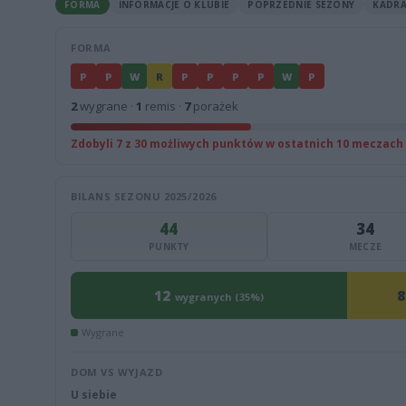
FORMA
INFORMACJE O KLUBIE
POPRZEDNIE SEZONY
KADR
FORMA
P
P
W
R
P
P
P
P
W
P
2
wygrane ·
1
remis ·
7
porażek
Zdobyli 7 z 30 możliwych punktów w ostatnich 10 meczach
BILANS SEZONU 2025/2026
44
34
PUNKTY
MECZE
12
8
wygranych (35%)
Wygrane
DOM VS WYJAZD
U siebie