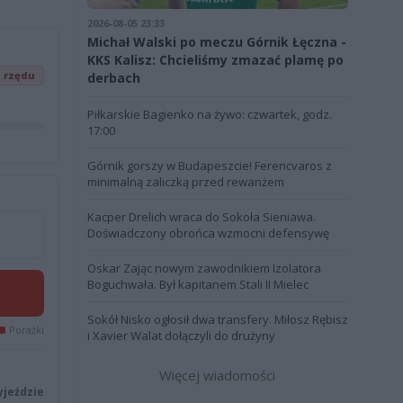
2026-08-05 23:33
Michał Walski po meczu Górnik Łęczna -
KKS Kalisz: Chcieliśmy zmazać plamę po
z rzędu
derbach
Piłkarskie Bagienko na żywo: czwartek, godz.
17:00
Górnik gorszy w Budapeszcie! Ferencvaros z
minimalną zaliczką przed rewanżem
Kacper Drelich wraca do Sokoła Sieniawa.
Doświadczony obrońca wzmocni defensywę
Oskar Zając nowym zawodnikiem Izolatora
Boguchwała. Był kapitanem Stali II Mielec
Sokół Nisko ogłosił dwa transfery. Miłosz Rębisz
Porażki
i Xavier Walat dołączyli do drużyny
Więcej wiadomości
yjeździe