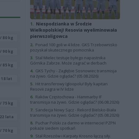
1.
Niespodzianka w Środzie
Wielkopolskiej! Resovia wyeliminowała
pierwszoligowca
/ 80 kg
2.
Ponad 100 goli w 4 lidze. GKS Trzebownisko
pozyskał skutecznego pomocnika
/ 90 kg
3.
Stal Mielec testuje byłego napastnika
Górnika Zabrze. Może zagrać w derbach
/ 85 kg
4.
GKS Tychy - Zagłębie Sosnowiec transmisja
na żywo. Gdzie oglądać? (05.08.2026)
18 lat
5.
Hit transferowy Igloopolu! Były kapitan
Resovii zagra w IV lidze
6.
Raków Częstochowa - Hammarby IF
transmisja na żywo. Gdzie oglądać? (06.08.2026)
/ 75 kg
7.
Sandecja Nowy Sącz - Rekord Bielsko-Biała
transmisja na żywo. Gdzie oglądać? (05.08.2026)
22 lata
8.
Puchar Polski za darmo w internecie! PZPN
pokaże siedem spotkań
/ 70 kg
9.
Stal Rzeszów i Karpaty Krosno łączą siły.