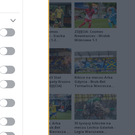
ZDJĘCIA: Cosmos
ZDJĘCIA: Cosmos
Nowotaniec - Siarka
Nowotaniec - Wisłok
Tarnobrzeg 1-2
Wiśniowa 1-1
[PUCHAR POLSKI]
Derby Ekoball Stal
Kibice na meczu Arka
Sanok - Karpaty Krosno
Gdynia - Bruk-Bet
na remis [ZDJĘCIA]
Termalica Nieciecza
[ZDJĘCIA]
Ekstraklasa: Arka
35 tysięcy kibiców na
Gdynia - Bruk-Bet
meczu Lechia Gdańsk -
Termalica Nieciecza 2-
Legia Warszawa