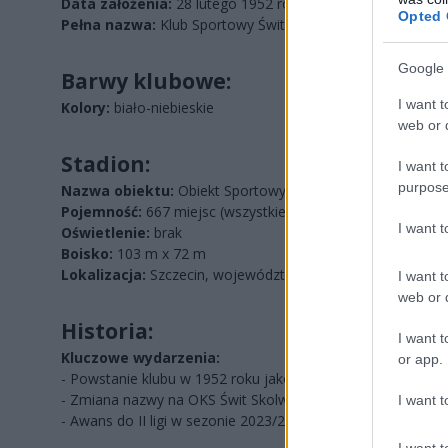
Data założenia:
28 lutego 1952 roku
Opted 
Pełna nazwa:
Klub Sportowy Świt Szczecin
Google 
Barwy klubowe:
I want t
Kolory:
biało-niebieskie
web or d
Stadion:
I want t
purpose
Nazwa obiektu:
Obiekt Sportowy Skolwin
Pojemność:
667 miejsc (wszystkie siedzące)
I want 
Oświetlenie:
brak
Boisko:
103 m x 72 m
Lokalizacja:
Szczecin, województwo zachodniopomorskie
I want t
web or d
Historia:
I want t
Kluczowe wydarzenia:
or app.
- Powstanie klubu w 1952 roku jako Zakładowy Klub Sporto
- Zmiana nazwy na OKS Świt Skolwin-Szczecin w 1996 roku.
I want t
- Awans do II ligi w sezonie 2023/2024.
I want t