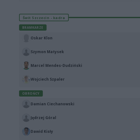
Świt Szczecin - kadra
BRAMKARZE
Oskar Klon
Szymon Matysek
Marcel Mendes-Dudziński
Wojciech Szpaler
OBROŃCY
Damian Ciechanowski
Jędrzej Góral
Dawid Kisły