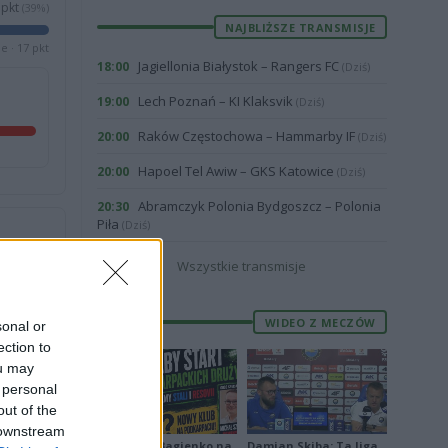
pkt
(39%)
NAJBLIŻSZE TRANSMISJE
e · 17 pkt
Jagiellonia Białystok – Rangers FC
18:00
(Dziś)
Lech Poznań – KI Klaksvik
19:00
(Dziś)
Raków Częstochowa – Hammarby IF
20:00
(Dziś)
Hapoel Tel Awiw – GKS Katowice
20:00
(Dziś)
Abramczyk Polonia Bydgoszcz – Polonia
20:30
Piła
(Dziś)
Wszystkie transmisje
4
3
WIDEO Z MECZÓW
sonal or
ection to
ou may
 personal
out of the
 downstream
Piłkarskie Bagienko na
Damian Skiba: Ta liga