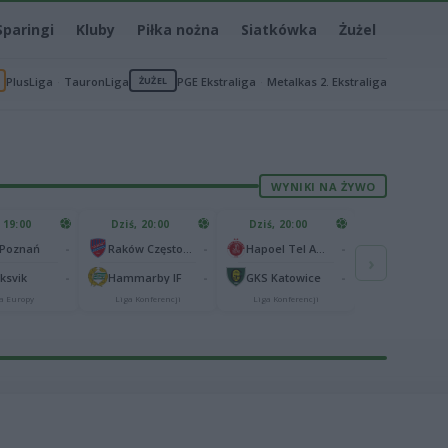
Sparingi
Kluby
Piłka nożna
Siatkówka
Żużel
PlusLiga
TauronLiga
ŻUŻEL
PGE Ekstraliga
Metalkas 2. Ekstraliga
WYNIKI NA ŻYWO
 19:00
Dziś, 20:00
Dziś, 20:00
-
-
-
 Poznań
Raków Częstochowa
Hapoel Tel Awiw
›
-
-
-
aksvik
Hammarby IF
GKS Katowice
a Europy
Liga Konferencji
Liga Konferencji