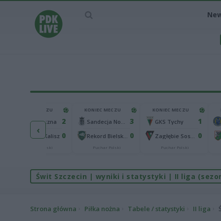
Ne
KONIEC MECZU
KONIEC MECZU
KONIEC MECZU
2
3
1
Górnik Łęczna
Sandecja Nowy Sącz
GKS Tychy
‹
0
0
0
KKS 1925 Kalisz
Rekord Bielsko-Biała
Zagłębie Sosnowiec
Puchar Polski
Puchar Polski
Puchar Polski
Świt Szczecin | wyniki i statystyki | II liga (sez
Strona główna
Piłka nożna
Tabele / statystyki
II liga