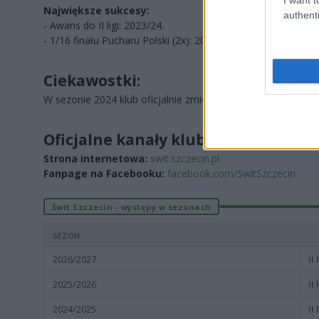
Największe sukcesy:
authenti
- Awans do II ligi: 2023/24.
- 1/16 finału Pucharu Polski (2x): 2020/21, 2021/22.
Ciekawostki:
W sezonie 2024 klub oficjalnie zmienił nazwę na KS Świt Szc
Oficjalne kanały klubu:
Strona internetowa:
swit.szczecin.pl
Fanpage na Facebooku:
facebook.com/SwitSzczecin
Świt Szczecin - występy w sezonach
SEZON
2026/2027
II
2025/2026
II
2024/2025
II