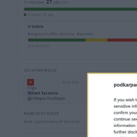
27
17 meczów ·
pkt
(61%)
U siebie · 27 pkt
U siebie
8
wygranych (47%) ·
3
remisy ·
6
porażek
Bramki 30-27
OSTATNIE MECZE
P
30.05.2026
P
podkarpaci
II liga
II liga
Świt Szczecin
0
Rekord B
Olimpia Grudziądz
1
Świt Sz
If you wish 
sensitive in
confirm you
NAJBLIŻSZE MECZE
continue se
Brak zaplanowanych meczów.
information 
further disc