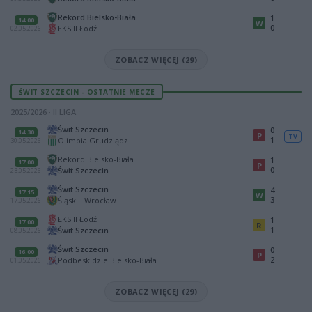
Rekord Bielsko-Biała
1
14:00
W
0
ŁKS II Łódź
02.05.2026
ZOBACZ WIĘCEJ (29)
ŚWIT SZCZECIN - OSTATNIE MECZE
2025/2026 · II LIGA
Świt Szczecin
0
14:30
P
TV
1
Olimpia Grudziądz
30.05.2026
Rekord Bielsko-Biała
1
17:00
P
0
Świt Szczecin
23.05.2026
Świt Szczecin
4
17:15
W
3
Śląsk II Wrocław
17.05.2026
ŁKS II Łódź
1
17:00
R
1
Świt Szczecin
08.05.2026
Świt Szczecin
0
16:00
P
2
Podbeskidzie Bielsko-Biała
01.05.2026
ZOBACZ WIĘCEJ (29)