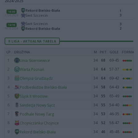
2024/2025
Rekord Bielsko-Biała
1
16:00
3
Świt Szczecin
27.05.2025
Świt Szczecin
3
14:15
2
Rekord Bielsko-Biała
19.10.2024
II LIGA - AKTUALNA TABELA
LP
DRUŻYNA
M
PKT
GOLE
FORMA
1
34
68
69-45
Unia Skierniewice
2
34
64
57-37
Warta Poznań
3
34
64
69-42
Olimpia Grudziądz
4
34
58
64-43
Podbeskidzie Bielsko-Biała
5
34
55
65-49
Śląsk II Wrocław
6
34
55
54-40
Sandecja Nowy Sącz
7
34
53
46-35
Podhale Nowy Targ
8
34
52
58-47
Chojniczanka Chojnice
9
34
46
45-48
Rekord Bielsko-Biała