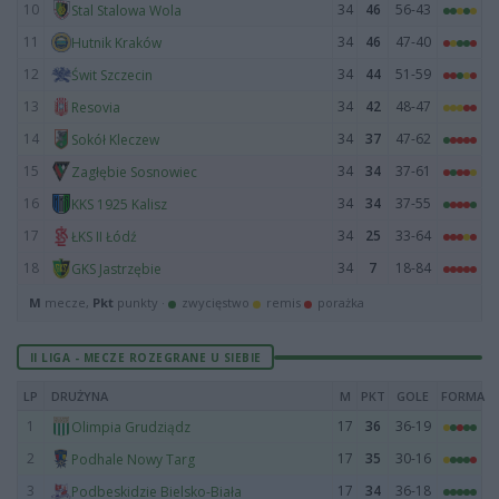
10
34
46
56-43
Stal Stalowa Wola
11
34
46
47-40
Hutnik Kraków
12
34
44
51-59
Świt Szczecin
13
34
42
48-47
Resovia
14
34
37
47-62
Sokół Kleczew
15
34
34
37-61
Zagłębie Sosnowiec
16
34
34
37-55
KKS 1925 Kalisz
17
34
25
33-64
ŁKS II Łódź
18
34
7
18-84
GKS Jastrzębie
M
mecze,
Pkt
punkty ·
zwycięstwo
remis
porażka
II LIGA - MECZE ROZEGRANE U SIEBIE
LP
DRUŻYNA
M
PKT
GOLE
FORMA
1
17
36
36-19
Olimpia Grudziądz
2
17
35
30-16
Podhale Nowy Targ
3
17
34
36-18
Podbeskidzie Bielsko-Biała