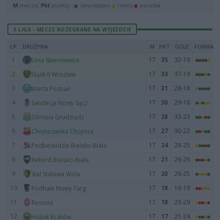
M
mecze,
Pkt
punkty ·
zwycięstwo
remis
porażka
II LIGA - MECZE ROZEGRANE NA WYJEŹDZIE
LP
DRUŻYNA
M
PKT
GOLE
FORMA
1
17
35
32-19
Unia Skierniewice
2
17
33
37-19
Śląsk II Wrocław
3
17
31
28-18
Warta Poznań
4
17
30
29-18
Sandecja Nowy Sącz
5
17
28
33-23
Olimpia Grudziądz
6
17
27
30-22
Chojniczanka Chojnice
7
17
24
28-25
Podbeskidzie Bielsko-Biała
8
17
21
26-26
Rekord Bielsko-Biała
9
17
20
26-25
Stal Stalowa Wola
10
17
18
16-19
Podhale Nowy Targ
11
17
18
23-29
Resovia
12
17
17
21-24
Hutnik Kraków