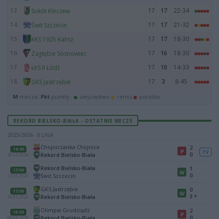
13
17
17
22-34
Sokół Kleczew
14
17
17
21-32
Świt Szczecin
15
17
17
18-30
KKS 1925 Kalisz
16
17
16
18-30
Zagłębie Sosnowiec
17
17
10
14-33
ŁKS II Łódź
18
17
3
8-45
GKS Jastrzębie
M
mecze,
Pkt
punkty ·
zwycięstwo
remis
porażka
REKORD BIELSKO-BIAŁA - OSTATNIE MECZE
2025/2026 · II LIGA
Chojniczanka Chojnice
2
14:30
P
TV
0
Rekord Bielsko-Biała
30.05.2026
Rekord Bielsko-Biała
1
17:00
W
0
Świt Szczecin
23.05.2026
GKS Jastrzębie
0
17:00
W
3
*
Rekord Bielsko-Biała
16.05.2026
Olimpia Grudziądz
2
18:00
P
0
Rekord Bielsko-Biała
09.05.2026