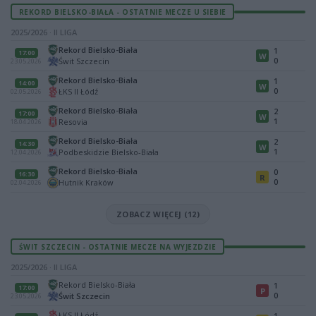
REKORD BIELSKO-BIAŁA - OSTATNIE MECZE U SIEBIE
2025/2026 · II LIGA
Rekord Bielsko-Biała
1
17:00
W
0
Świt Szczecin
23.05.2026
Rekord Bielsko-Biała
1
14:00
W
0
ŁKS II Łódź
02.05.2026
Rekord Bielsko-Biała
2
17:00
W
1
Resovia
18.04.2026
Rekord Bielsko-Biała
2
14:30
W
1
Podbeskidzie Bielsko-Biała
12.04.2026
Rekord Bielsko-Biała
0
16:30
R
0
Hutnik Kraków
02.04.2026
ZOBACZ WIĘCEJ (12)
ŚWIT SZCZECIN - OSTATNIE MECZE NA WYJEZDZIE
2025/2026 · II LIGA
Rekord Bielsko-Biała
1
17:00
P
0
Świt Szczecin
23.05.2026
ŁKS II Łódź
1