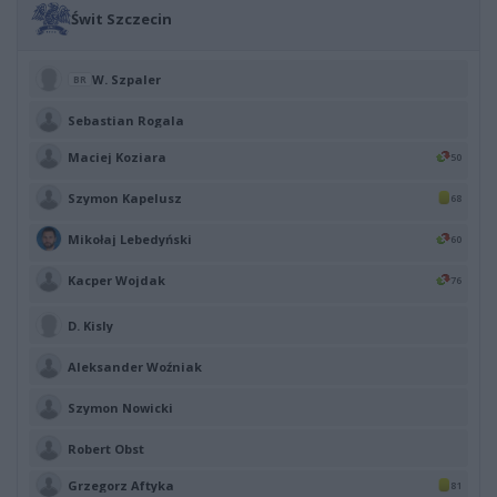
Świt Szczecin
W. Szpaler
BR
Sebastian Rogala
Maciej Koziara
50
Szymon Kapelusz
68
Mikołaj Lebedyński
60
Kacper Wojdak
76
D. Kisly
Aleksander Woźniak
Szymon Nowicki
Robert Obst
Grzegorz Aftyka
81