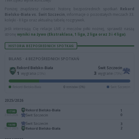
TWK (tylko wynik końcowy)
Poniżej znajdziesz również historę bezpośrednich spotkań
Rekord
Bielsko-Biała vs. Świt Szczecin
, informacje o pozostałych meczach 33.
kolejki - II liga oraz aktualną tabelę rozgrywek.
Jeśli interesują Cię relacje LIVE z meczów piłki nożnej, sprawdź naszą
stronę
wyniki na żywo (Ekstraklasa, 1 liga, 2 liga oraz 3 i 4 liga)
.
HISTORIA BEZPOŚREDNICH SPOTKAŃ
BILANS · 4 BEZPOŚREDNICH SPOTKAŃ
Rekord Bielsko-Biała
Świt Szczecin
1
3
wygrana
wygrane
(25%)
(75%)
Rekord Bielsko-Biała
0
remisów (0%)
Świt Szczecin
2025/2026
Rekord Bielsko-Biała
1
17:00
0
Świt Szczecin
23.05.2026
Świt Szczecin
3
14:00
2
Rekord Bielsko-Biała
08.11.2025