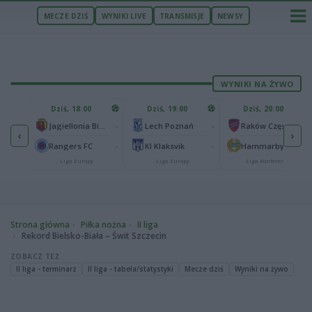
MECZE DZIŚ
WYNIKI LIVE
TRANSMISJE
NEWSY
WYNIKI NA ŻYWO
U
Dziś, 18:00
Dziś, 19:00
Dziś, 20:00
1
Ferencvaros Budapeszt
-
-
-
Jagiellonia Białystok
Lech Poznań
Raków Częstochowa
‹
›
0
ze
-
-
-
Rangers FC
KI Klaksvik
Hammarby IF
Liga Europy
Liga Europy
Liga Konferencji
Strona główna
Piłka nożna
II liga
Rekord Bielsko-Biała – Świt Szczecin
ZOBACZ TEŻ
II liga - terminarz
II liga - tabela/statystyki
Mecze dziś
Wyniki na żywo