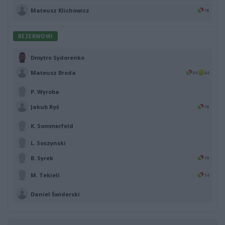
Mateusz Klichowicz
78
REZERWOWI
Dmytro Sydorenko
Mateusz Broda
84
84
P. Wyroba
Jakub Ryś
78
K. Sommerfeld
L. Soszynski
B. Syrek
79
M. Tekieli
74
Daniel Świderski