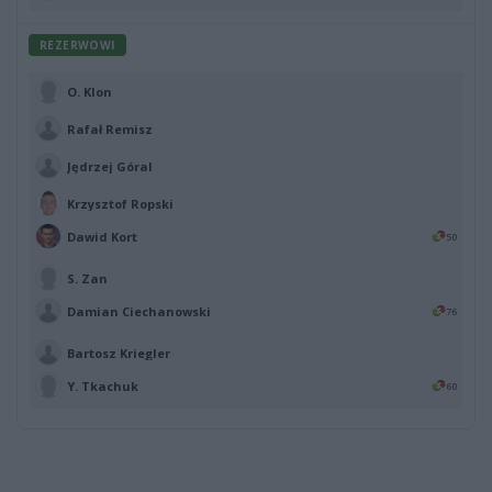
REZERWOWI
O. Klon
Rafał Remisz
Jędrzej Góral
Krzysztof Ropski
Dawid Kort
50
S. Zan
Damian Ciechanowski
76
Bartosz Kriegler
Y. Tkachuk
60