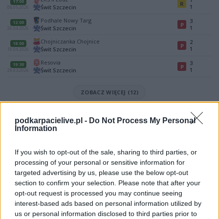
17:00
R
1
Świt Szczecin
08.05.2026
Podhale Nowy Targ
3
12:00
P
1
Świt Szczecin
26.04.2026
Chojniczanka Chojnice
2
18:00
P
1
Świt Szczecin
10.04.2026
Resovia
3
19:30
P
1
Świt Szczecin
29.03.2026
ZOBACZ WIĘCEJ (12)
Mecz Rekord Bielsko-Biała - Świt Szczecin (II liga)
podkarpacielive.pl -
Do Not Process My Personal
Spotkanie pomiędzy
Rekord Bielsko-Biała i Świt Szczecin
rozegrane
Information
zostanie w ramach II liga (33. kolejki - II liga).
Na stronie
PodkarpacieLive.pl
znajdziesz
wynik meczu, strzelców
If you wish to opt-out of the sale, sharing to third parties, or
bramek, kartki, składy, statystyki i informacje o przebiegu
processing of your personal or sensitive information for
spotkania
. To kompletne źródło danych dla kibiców i pasjonatów
targeted advertising by us, please use the below opt-out
lokalnej piłki nożnej. Jeżeli aktualnie nie widzisz tutaj danych z pewnością
pracujemy nad tym żeby je uzupełnić.
section to confirm your selection. Please note that after your
opt-out request is processed you may continue seeing
Wynik meczu Rekord Bielsko-Biała vs Świt Szczecin
interest-based ads based on personal information utilized by
Po zakończeniu spotkania automatycznie publikujemy
oficjalny wynik
us or personal information disclosed to third parties prior to