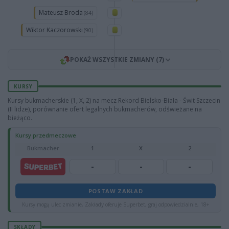
Mateusz Broda
(84)
Wiktor Kaczorowski
(90)
POKAŻ WSZYSTKIE ZMIANY (7)
KURSY
Kursy bukmacherskie (1, X, 2) na mecz Rekord Bielsko-Biała - Świt Szczecin
(II lidze), porównanie ofert legalnych bukmacherów, odświeżane na
bieżąco.
Kursy przedmeczowe
Bukmacher
1
X
2
-
-
-
POSTAW ZAKŁAD
Kursy mogą ulec zmianie, Zakłady oferuje Superbet, graj odpowiedzialnie, 18+
SKŁADY