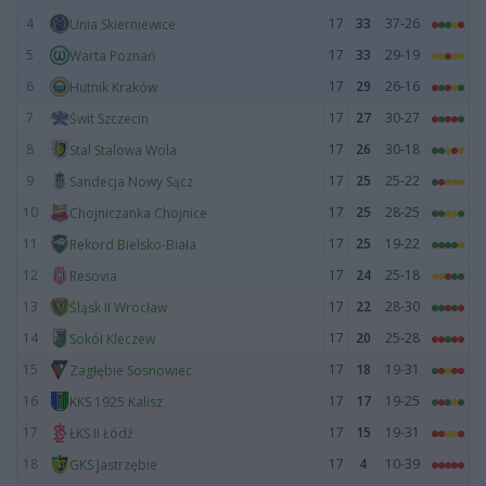
4
17
33
37-26
Unia Skierniewice
5
17
33
29-19
Warta Poznań
6
17
29
26-16
Hutnik Kraków
7
17
27
30-27
Świt Szczecin
8
17
26
30-18
Stal Stalowa Wola
9
17
25
25-22
Sandecja Nowy Sącz
10
17
25
28-25
Chojniczanka Chojnice
11
17
25
19-22
Rekord Bielsko-Biała
12
17
24
25-18
Resovia
13
17
22
28-30
Śląsk II Wrocław
14
17
20
25-28
Sokół Kleczew
15
17
18
19-31
Zagłębie Sosnowiec
16
17
17
19-25
KKS 1925 Kalisz
17
17
15
19-31
ŁKS II Łódź
18
17
4
10-39
GKS Jastrzębie