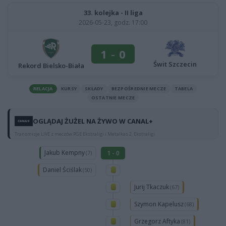
33. kolejka - II liga
2026-05-23, godz. 17:00
1
-
0
Świt Szczecin
Rekord Bielsko-Biała
RELACJA
KURSY
SKŁADY
BEZPOŚREDNIE MECZE
TABELA
OSTATNIE MECZE
OGLĄDAJ ŻUŻEL NA ŻYWO W CANAL+
Transmisje LIVE z meczów PGE Ekstraligi i Metalkas 2. Ekstraligi
Jakub Kempny
1 - 0
(7)
Daniel Ściślak
(50)
Jurij Tkaczuk
(67)
Szymon Kapelusz
(68)
Grzegorz Aftyka
(81)