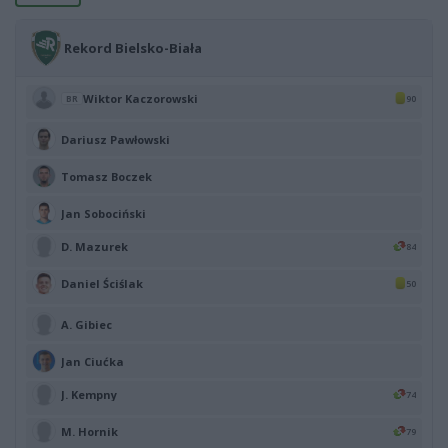
Rekord Bielsko-Biała
Wiktor Kaczorowski
90
BR
Dariusz Pawłowski
Tomasz Boczek
Jan Sobociński
D. Mazurek
84
Daniel Ściślak
50
A. Gibiec
Jan Ciućka
J. Kempny
74
M. Hornik
79