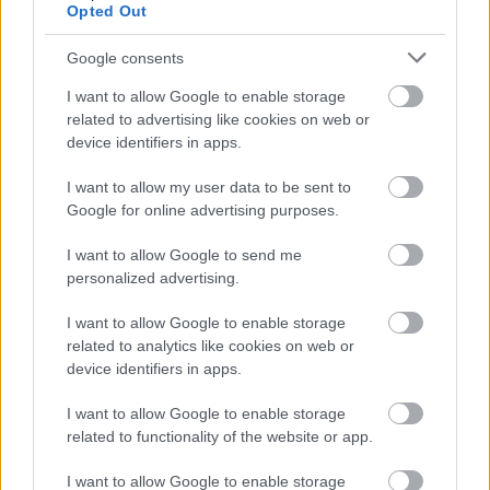
Opted Out
uwzględniającą tylko mecze u siebie. W tabeli biorącej pod uwagę tylko
mecze wyjazdowe możecie natomiast sprawdzić jak spisuje się klub
Świt
Szczecin
.
Google consents
II liga - sytuacja w tabeli
I want to allow Google to enable storage
Przed meczami 33. kolejki - II liga gospodarze (Rekord Bielsko-Biała)
related to advertising like cookies on web or
zajmują
8. miejsce
w tabeli. Goście (Świt Szczecin) plasują się na
14.
device identifiers in apps.
miejscu.
I want to allow my user data to be sent to
Poniżej znajdziesz także ostatnie mecze obu drużyn oraz statystyki
bramkowe.
Google for online advertising purposes.
Rekord Bielsko-Biała vs. Świt Szczecin - relacja, wynik na żywo,
I want to allow Google to send me
transmisja
personalized advertising.
Wynik meczu Rekord Bielsko-Biała - Świt Szczecin znajdziesz na naszej
stronie zaraz po jego zakończeniu. Jeżeli szukasz informacji meczowych,
I want to allow Google to enable storage
zajrzyj tutaj:
Rekord Bielsko-Biała vs. Świt Szczecin - wynik, składy,
related to analytics like cookies on web or
strzelcy
device identifiers in apps.
Jeżeli w internecie lub TV dostępna jest
transmisja na żywo z meczu
Rekord Bielsko-Biała vs. Świt Szczecin
albo innych spotkań II liga na
I want to allow Google to enable storage
pewno znajdziesz takie informacje na naszym portalu. Możliwe jednak, że
related to functionality of the website or app.
nigdzie nie pojawi się stream online z tego pojedynku. Śledź portal
podkarpacieLIVE.pl i bądź na bieżąco.
I want to allow Google to enable storage