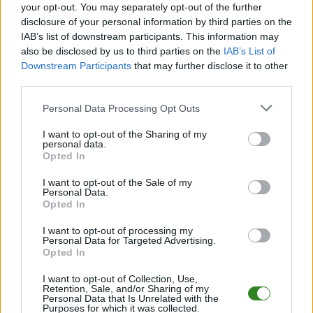
spotkania
, a także dane meczowe, jeśli są dostępne.
your opt-out. You may separately opt-out of the further
Pełny harmonogram rozgrywek dostępny jest tutaj:
disclosure of your personal information by third parties on the
II liga - terminarz
.
IAB’s list of downstream participants. This information may
Informacje o składach i strzelcach
also be disclosed by us to third parties on the
IAB’s List of
W miarę dostępności danych, publikujemy
składy wyjściowe,
Downstream Participants
that may further disclose it to other
rezerwowych, zmiany oraz listę strzelców bramek
. Informacje te
third parties.
aktualizujemy zależnie od poziomu ligi i dostępnych źródeł.
Please note that this website/app uses one or more Google
Personal Data Processing Opt Outs
Śledź mecze swojej drużyny
services and may gather and store information including but
Jeśli jesteś kibicem klubu Rekord Bielsko-Biała lub Świt Szczecin - zaglądaj
not limited to your visit or usage behaviour. You may click to
I want to opt-out of the Sharing of my
tutaj częściej. Nasz serwis regularnie dostarcza informacje o
terminach
personal data.
grant or deny consent to Google and its third-party tags to
meczów, wynikach, transferach i newsach klubowych
.
Opted In
use your data for below specified purposes in below Google
PodkarpacieLive.pl to największa baza
meczów lokalnych drużyn
consent section.
I want to opt-out of the Sale of my
piłkarskich
w województwie. Sprawdź nasze relacje, śledź ulubioną ligę i
Personal Data.
bądź na bieżąco z wydarzeniami z boisk!
Opted In
Analiza przed meczem: Rekord Bielsko-Biała vs Świt Szczecin
I want to opt-out of processing my
Mecz
Rekord Bielsko-Biała - Świt Szczecin
Personal Data for Targeted Advertising.
odbędzie się w ramach 33.
Opted In
kolejki - II liga. Spotkanie zostanie rozegrane w dniu 23 maja 2026.
Początek meczu o godz. 17:00.
I want to opt-out of Collection, Use,
Rekord Bielsko-Biała
przystępuje do tego spotkania w roli
Retention, Sale, and/or Sharing of my
gospodarza. Jak drużyna radzi sobie w sezonie 2025/2026 rozgrywek II
Personal Data that Is Unrelated with the
Purposes for which it was collected.
liga przed własną publicznością? Na tej stronie możecie zobaczyć tabelę