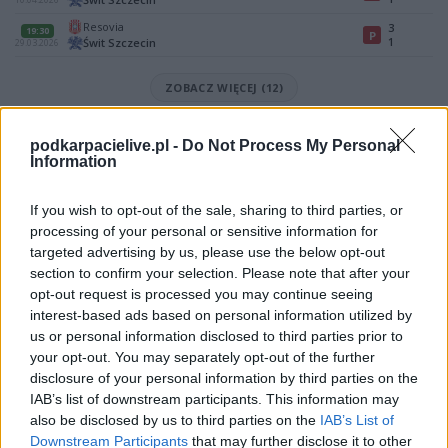
Resovia
3
19:30
P
1
Świt Szczecin
29.03.2026
ZOBACZ WIĘCEJ (12)
Mecz Sandecja Nowy Sącz - Świt Szczecin (II liga)
podkarpacielive.pl -
Do Not Process My Personal
Spotkanie pomiędzy
Sandecja Nowy Sącz i Świt Szczecin
rozegrane
Information
zostanie w ramach II liga (2. kolejki - II liga).
Na stronie
PodkarpacieLive.pl
znajdziesz
wynik meczu, strzelców
If you wish to opt-out of the sale, sharing to third parties, or
bramek, kartki, składy, statystyki i informacje o przebiegu
processing of your personal or sensitive information for
spotkania
. To kompletne źródło danych dla kibiców i pasjonatów
targeted advertising by us, please use the below opt-out
lokalnej piłki nożnej. Jeżeli aktualnie nie widzisz tutaj danych z pewnością
pracujemy nad tym żeby je uzupełnić.
section to confirm your selection. Please note that after your
opt-out request is processed you may continue seeing
Wynik meczu Sandecja Nowy Sącz vs Świt Szczecin
interest-based ads based on personal information utilized by
Po zakończeniu spotkania automatycznie publikujemy
oficjalny wynik
us or personal information disclosed to third parties prior to
spotkania
, a także dane meczowe, jeśli są dostępne.
your opt-out. You may separately opt-out of the further
Pełny harmonogram rozgrywek dostępny jest tutaj:
disclosure of your personal information by third parties on the
II liga - terminarz
.
IAB’s list of downstream participants. This information may
Informacje o składach i strzelcach
also be disclosed by us to third parties on the
IAB’s List of
W miarę dostępności danych, publikujemy
składy wyjściowe,
Downstream Participants
that may further disclose it to other