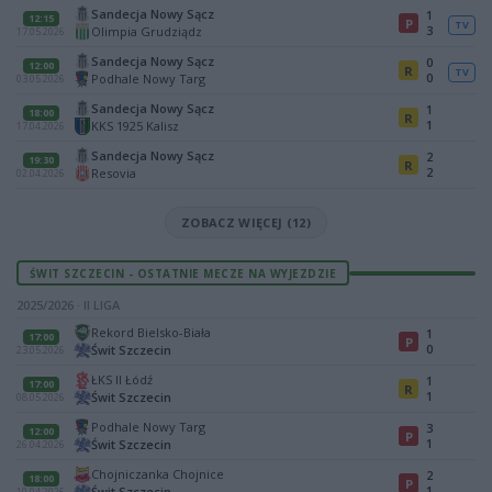
Sandecja Nowy Sącz
1
12:15
P
TV
3
Olimpia Grudziądz
17.05.2026
Sandecja Nowy Sącz
0
12:00
R
TV
0
Podhale Nowy Targ
03.05.2026
Sandecja Nowy Sącz
1
18:00
R
1
KKS 1925 Kalisz
17.04.2026
Sandecja Nowy Sącz
2
19:30
R
2
Resovia
02.04.2026
ZOBACZ WIĘCEJ (12)
ŚWIT SZCZECIN - OSTATNIE MECZE NA WYJEZDZIE
2025/2026 · II LIGA
Rekord Bielsko-Biała
1
17:00
P
0
Świt Szczecin
23.05.2026
ŁKS II Łódź
1
17:00
R
1
Świt Szczecin
08.05.2026
Podhale Nowy Targ
3
12:00
P
1
Świt Szczecin
26.04.2026
Chojniczanka Chojnice
2
18:00
P
1
Świt Szczecin
10.04.2026