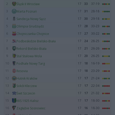
2
17
33
37-19
Śląsk II Wrocław
3
17
31
28-18
Warta Poznań
4
17
30
29-18
Sandecja Nowy Sącz
5
17
28
33-23
Olimpia Grudziądz
6
17
27
30-22
Chojniczanka Chojnice
7
17
24
28-25
Podbeskidzie Bielsko-Biała
8
17
21
26-26
Rekord Bielsko-Biała
9
17
20
26-25
Stal Stalowa Wola
10
17
18
16-19
Podhale Nowy Targ
11
17
18
23-29
Resovia
12
17
17
21-24
Hutnik Kraków
13
17
17
22-34
Sokół Kleczew
14
17
17
21-32
Świt Szczecin
15
17
17
18-30
KKS 1925 Kalisz
16
17
16
18-30
Zagłębie Sosnowiec