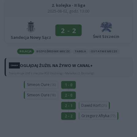
2. kolejka - II liga
2025-08-02, godz. 13:00
2
-
2
Świt Szczecin
Sandecja Nowy Sącz
RELACJA
BEZPOŚREDNIE MECZE
TABELA
OSTATNIE MECZE
OGLĄDAJ ŻUŻEL NA ŻYWO W CANAL+
Transmisje LIVE z meczów PGE Ekstraligi i Metalkas 2. Ekstraligi
Simeon Oure
1 - 0
(16)
Simeon Oure
2 - 0
(18)
Dawid Kort
2 - 1
(21)
Grzegorz Aftyka
2 - 2
(77)