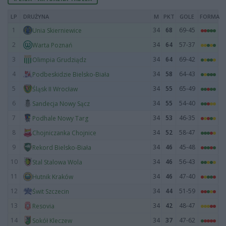
LP
DRUŻYNA
M
PKT
GOLE
FORMA
1
34
68
69-45
Unia Skierniewice
2
34
64
57-37
Warta Poznań
3
34
64
69-42
Olimpia Grudziądz
4
34
58
64-43
Podbeskidzie Bielsko-Biała
5
34
55
65-49
Śląsk II Wrocław
6
34
55
54-40
Sandecja Nowy Sącz
7
34
53
46-35
Podhale Nowy Targ
8
34
52
58-47
Chojniczanka Chojnice
9
34
46
45-48
Rekord Bielsko-Biała
10
34
46
56-43
Stal Stalowa Wola
11
34
46
47-40
Hutnik Kraków
12
34
44
51-59
Świt Szczecin
13
34
42
48-47
Resovia
14
34
37
47-62
Sokół Kleczew