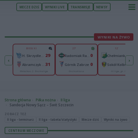
MECZE DZIŚ
WYNIKI LIVE
TRANSMISJE
NEWSY
WYNIKI NA ŻYWO
U
BIEG XI
27'
12'
2
29
0
0
Podhale Nowy Targ
H. Skrzydlewska Orzeł Łódź
Radomiak Radom
Chełmianka Chełm
‹
›
5
31
0
0
ów
Abramczyk Polonia Bydgoszcz
Górnik Zabrze
Sokół Kolbuszowa Dolna
Metalkas 2. Ekstraliga
Ekstraklasa
III liga, gr. IV
Strona główna
Piłka nożna
II liga
Sandecja Nowy Sącz – Świt Szczecin
ZOBACZ TEŻ
II liga - terminarz
II liga - tabela/statystyki
Mecze dziś
Wyniki na żywo
CENTRUM MECZOWE