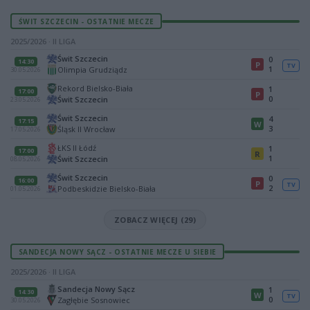
ŚWIT SZCZECIN - OSTATNIE MECZE
2025/2026 · II LIGA
Świt Szczecin
0
14:30
P
TV
1
Olimpia Grudziądz
30.05.2026
Rekord Bielsko-Biała
1
17:00
P
0
Świt Szczecin
23.05.2026
Świt Szczecin
4
17:15
W
3
Śląsk II Wrocław
17.05.2026
ŁKS II Łódź
1
17:00
R
1
Świt Szczecin
08.05.2026
Świt Szczecin
0
16:00
P
TV
2
Podbeskidzie Bielsko-Biała
01.05.2026
ZOBACZ WIĘCEJ (29)
SANDECJA NOWY SĄCZ - OSTATNIE MECZE U SIEBIE
2025/2026 · II LIGA
Sandecja Nowy Sącz
1
14:30
W
TV
0
Zagłębie Sosnowiec
30.05.2026