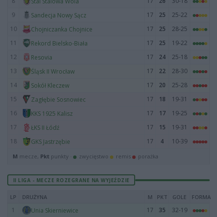
8
17
26
30-18
Stal Stalowa Wola
9
17
25
25-22
Sandecja Nowy Sącz
10
17
25
28-25
Chojniczanka Chojnice
11
17
25
19-22
Rekord Bielsko-Biała
12
17
24
25-18
Resovia
13
17
22
28-30
Śląsk II Wrocław
14
17
20
25-28
Sokół Kleczew
15
17
18
19-31
Zagłębie Sosnowiec
16
17
17
19-25
KKS 1925 Kalisz
17
17
15
19-31
ŁKS II Łódź
18
17
4
10-39
GKS Jastrzębie
M
mecze,
Pkt
punkty ·
zwycięstwo
remis
porażka
II LIGA - MECZE ROZEGRANE NA WYJEŹDZIE
LP
DRUŻYNA
M
PKT
GOLE
FORMA
1
17
35
32-19
Unia Skierniewice