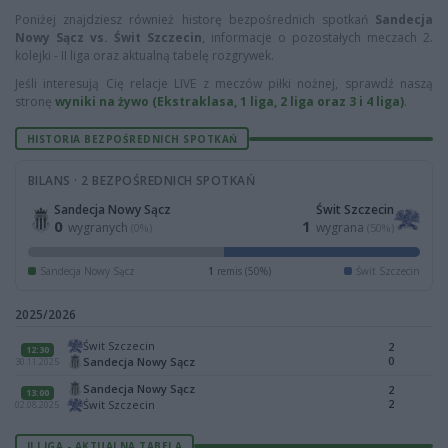
Poniżej znajdziesz również historę bezpośrednich spotkań
Sandecja
Nowy Sącz vs. Świt Szczecin
, informacje o pozostałych meczach 2.
kolejki - II liga oraz aktualną tabelę rozgrywek.
Jeśli interesują Cię relacje LIVE z meczów piłki nożnej, sprawdź naszą
stronę
wyniki na żywo (Ekstraklasa, 1 liga, 2 liga oraz 3 i 4 liga)
.
HISTORIA BEZPOŚREDNICH SPOTKAŃ
BILANS · 2 BEZPOŚREDNICH SPOTKAŃ
Sandecja Nowy Sącz
Świt Szczecin
0
1
wygranych
wygrana
(0%)
(50%)
Sandecja Nowy Sącz
1
remis (50%)
Świt Szczecin
2025/2026
Świt Szczecin
2
12:30
0
Sandecja Nowy Sącz
30.11.2025
Sandecja Nowy Sącz
2
13:00
2
Świt Szczecin
02.08.2025
II LIGA - AKTUALNA TABELA