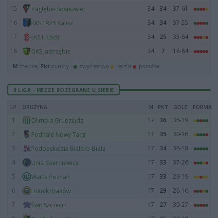
15
34
34
37-61
Zagłębie Sosnowiec
16
34
34
37-55
KKS 1925 Kalisz
17
34
25
33-64
ŁKS II Łódź
18
34
7
18-84
GKS Jastrzębie
M
mecze,
Pkt
punkty ·
zwycięstwo
remis
porażka
II LIGA - MECZE ROZEGRANE U SIEBIE
LP
DRUŻYNA
M
PKT
GOLE
FORMA
1
17
36
36-19
Olimpia Grudziądz
2
17
35
30-16
Podhale Nowy Targ
3
17
34
36-18
Podbeskidzie Bielsko-Biała
4
17
33
37-26
Unia Skierniewice
5
17
33
29-19
Warta Poznań
6
17
29
26-16
Hutnik Kraków
7
17
27
30-27
Świt Szczecin