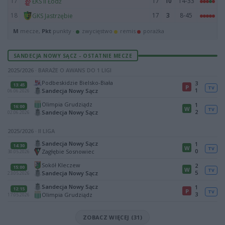
17
17
10
14-33
ŁKS II Łódź
18
17
3
8-45
GKS Jastrzębie
M
mecze,
Pkt
punkty ·
zwycięstwo
remis
porażka
SANDECJA NOWY SĄCZ - OSTATNIE MECZE
2025/2026 · BARAŻE O AWANS DO 1 LIGI
Podbeskidzie Bielsko-Biała
3
13:45
P
TV
1
Sandecja Nowy Sącz
06.06.2026
Olimpia Grudziądz
1
16:00
W
TV
2
Sandecja Nowy Sącz
02.06.2026
2025/2026 · II LIGA
Sandecja Nowy Sącz
1
14:30
W
TV
0
Zagłębie Sosnowiec
30.05.2026
Sokół Kleczew
2
15:00
W
TV
5
Sandecja Nowy Sącz
23.05.2026
Sandecja Nowy Sącz
1
12:15
P
TV
3
Olimpia Grudziądz
17.05.2026
ZOBACZ WIĘCEJ (31)