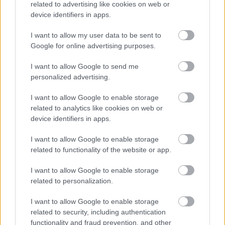
Przed meczami 2. kolejki - II liga gospodarze (Sandecja Nowy Sącz)
related to advertising like cookies on web or
zajmują
4. miejsce
w tabeli. Goście (Świt Szczecin) plasują się na
14.
device identifiers in apps.
miejscu.
I want to allow my user data to be sent to
Poniżej znajdziesz także ostatnie mecze obu drużyn oraz statystyki
bramkowe.
Google for online advertising purposes.
Sandecja Nowy Sącz vs. Świt Szczecin - relacja, wynik na żywo,
I want to allow Google to send me
transmisja
personalized advertising.
Wynik meczu Sandecja Nowy Sącz - Świt Szczecin znajdziesz na naszej
stronie zaraz po jego zakończeniu. Jeżeli szukasz informacji meczowych,
I want to allow Google to enable storage
zajrzyj tutaj:
Sandecja Nowy Sącz vs. Świt Szczecin - wynik, składy,
related to analytics like cookies on web or
strzelcy
device identifiers in apps.
Jeżeli w internecie lub TV dostępna jest
transmisja na żywo z meczu
Sandecja Nowy Sącz vs. Świt Szczecin
albo innych spotkań II liga na
I want to allow Google to enable storage
pewno znajdziesz takie informacje na naszym portalu. Możliwe jednak, że
related to functionality of the website or app.
nigdzie nie pojawi się stream online z tego pojedynku. Śledź portal
podkarpacieLIVE.pl i bądź na bieżąco.
I want to allow Google to enable storage
related to personalization.
Asseco Resovia
Developres Rzeszów
ITA TOOLS Stal Mielec
I want to allow Google to enable storage
|
|
|
Cellfast Wilki Krosno
Texom Stal Rzeszów
Stal Mielec
related to security, including authentication
|
|
|
Motor Lublin
functionality and fraud prevention, and other
Stal Rzeszów
Stal Stalowa Wola
Wisła Kraków
|
|
|
|