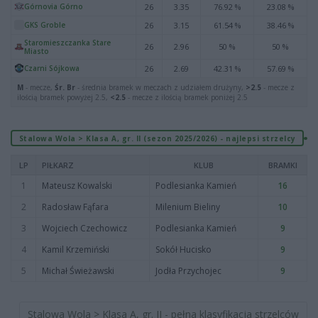
Górnovia Górno
26
3.35
76.92 %
23.08 %
GKS Groble
26
3.15
61.54 %
38.46 %
Staromieszczanka Stare
26
2.96
50 %
50 %
Miasto
Czarni Sójkowa
26
2.69
42.31 %
57.69 %
M
- mecze,
Śr. Br
- średnia bramek w meczach z udziałem drużyny,
>2.5
- mecze z
ilością bramek powyżej 2.5,
<2.5
- mecze z ilością bramek poniżej 2.5
Stalowa Wola > Klasa A, gr. II (sezon 2025/2026) - najlepsi strzelcy
LP
PIŁKARZ
KLUB
BRAMKI
1
Mateusz Kowalski
Podlesianka Kamień
16
2
Radosław Fąfara
Milenium Bieliny
10
3
Wojciech Czechowicz
Podlesianka Kamień
9
4
Kamil Krzemiński
Sokół Hucisko
9
5
Michał Świeżawski
Jodła Przychojec
9
Stalowa Wola > Klasa A, gr. II - pełna klasyfikacja strzelców