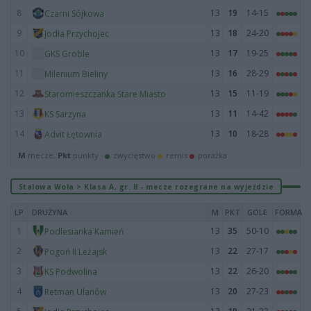
8
13
19
14-15
Czarni Sójkowa
9
13
18
24-20
Jodła Przychojec
10
13
17
19-25
GKS Groble
11
13
16
28-29
Milenium Bieliny
12
13
15
11-19
Staromieszczanka Stare Miasto
13
13
11
14-42
KS Sarzyna
14
13
10
18-28
Advit Łętownia
M
mecze,
Pkt
punkty ·
zwycięstwo
remis
porażka
Stalowa Wola > Klasa A, gr. II - mecze rozegrane na wyjeździe
LP
DRUŻYNA
M
PKT
GOLE
FORMA
1
13
35
50-10
Podlesianka Kamień
2
13
22
27-17
Pogoń II Leżajsk
3
13
22
26-20
KS Podwolina
4
13
20
27-23
Retman Ulanów