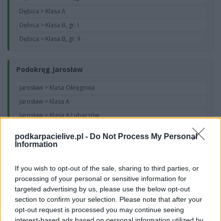
Dębica > Klasa A
Dębica > Klasa B, gr. I
Dębica > Klasa B, gr. II
Podokręg Jarosław
Jarosław > Klasa Okręgowa
Jarosław > Klasa A
Jarosław > Klasa A Lubaczów
Jarosław > Klasa A Przemyśl
podkarpacielive.pl -
Do Not Process My Personal
Jarosław > Klasa A Przeworsk
Information
Jarosław > Klasa B
If you wish to opt-out of the sale, sharing to third parties, or
Jarosław > Klasa B Lubaczów
processing of your personal or sensitive information for
Jarosław > Klasa B Przemyśl
targeted advertising by us, please use the below opt-out
Jarosław > Klasa B Przeworsk
section to confirm your selection. Please note that after your
opt-out request is processed you may continue seeing
interest-based ads based on personal information utilized by