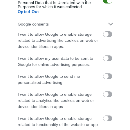
Personal Data that Is Unrelated with the
Rzeszów > Klasa A, gr. III
Purposes for which it was collected.
Rzeszów > Klasa B, gr. I
Opted Out
Rzeszów > Klasa B, gr. II
Google consents
Rzeszów > Klasa B, gr. III
I want to allow Google to enable storage
Rzeszów > Klasa B, gr. IV
related to advertising like cookies on web or
Rzeszów > Klasa B, gr. V
device identifiers in apps.
Rzeszów > Klasa B, gr. VI
I want to allow my user data to be sent to
Rzeszów > Klasa B, gr. VII
Google for online advertising purposes.
I want to allow Google to send me
Podokręg Stalowa Wola
personalized advertising.
Stalowa Wola > Klasa Okręgowa
I want to allow Google to enable storage
Stalowa Wola > Klasa A, gr. I
related to analytics like cookies on web or
Stalowa Wola > Klasa A, gr. II
device identifiers in apps.
Stalowa Wola > Klasa B, gr. I
I want to allow Google to enable storage
Stalowa Wola > Klasa B, gr. II
related to functionality of the website or app.
Stalowa Wola > Klasa B, gr. III