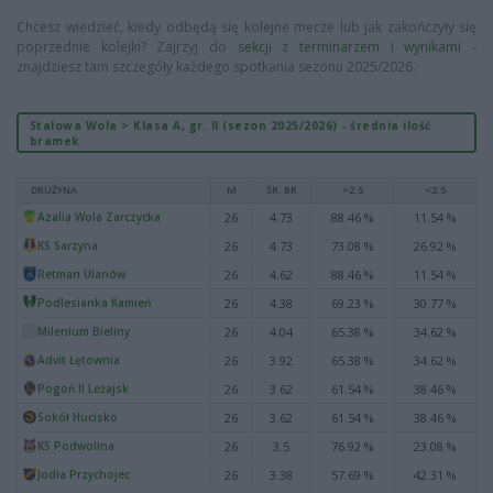
Chcesz wiedzieć, kiedy odbędą się kolejne mecze lub jak zakończyły się
poprzednie kolejki? Zajrzyj do
sekcji z terminarzem i wynikami
-
znajdziesz tam szczegóły każdego spotkania sezonu 2025/2026.
Stalowa Wola > Klasa A, gr. II (sezon 2025/2026) - średnia ilość
bramek
DRUŻYNA
M
ŚR. BR
>2.5
<2.5
Azalia Wola Zarczycka
26
4.73
88.46 %
11.54 %
KS Sarzyna
26
4.73
73.08 %
26.92 %
Retman Ulanów
26
4.62
88.46 %
11.54 %
Podlesianka Kamień
26
4.38
69.23 %
30.77 %
Milenium Bieliny
26
4.04
65.38 %
34.62 %
Advit Łętownia
26
3.92
65.38 %
34.62 %
Pogoń II Leżajsk
26
3.62
61.54 %
38.46 %
Sokół Hucisko
26
3.62
61.54 %
38.46 %
KS Podwolina
26
3.5
76.92 %
23.08 %
Jodła Przychojec
26
3.38
57.69 %
42.31 %