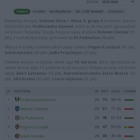
SEZON
TABELA
U SIEBIE
NA WYJEŹDZIE
ŚR. ILOŚĆ BRAMEK
STRZELCY
Najlepszą drużyną
Stalowa Wola > Klasa A, grupy II
na koniec sezonu
2025/2026 jest
Podlesianka Kamień
, która w 26 meczach zgromadziła
na koncie 74 punkty. Drugie miejsce zajęła drużyna
Retman Ulanów
(51
pkt), a na trzeciej pozycji uplasował się
KS Podwolina
(48 pkt).
Miejsca w ścisłej czołówce tabeli zajęły również
Pogoń II Leżajsk
(47 pkt),
Sokół Hucisko
(38 pkt) i
Jodła Przychojec
(37 pkt).
Ostatnie miejsce w ligowej tabeli zajął
KS Sarzyna
, który zgromadził na
swoim koncie tylko 15 punktów w 26 meczach. Kolejne pozycje od końca
zajęły
Advit Łętownia
(18 pkt),
Staromieszczanka Stare Miasto
(25
pkt),
GKS Groble
(30 pkt) i
Czarni Sójkowa
(31 pkt).
LP
DRUŻYNA
M
PKT
GOLE
FORMA
1
26
74
98-16
Podlesianka Kamień
2
26
51
77-43
Retman Ulanów
3
26
48
57-34
KS Podwolina
4
26
47
59-35
Pogoń II Leżajsk
5
26
38
45-49
Sokół Hucisko