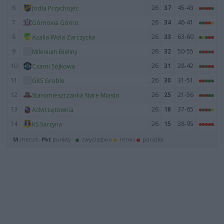
6
26
37
45-43
Jodła Przychojec
7
26
34
46-41
Górnovia Górno
8
26
33
63-60
Azalia Wola Zarczycka
9
26
32
50-55
Milenium Bieliny
10
26
31
28-42
Czarni Sójkowa
11
26
30
31-51
GKS Groble
12
26
25
21-56
Staromieszczanka Stare Miasto
13
26
18
37-65
Advit Łętownia
14
26
15
28-95
KS Sarzyna
M
mecze,
Pkt
punkty ·
zwycięstwo
remis
porażka