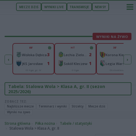
MECZE DZIŚ
WYNIKI LIVE
TRANSMISJE
NEWSY
WYNIKI NA ŻYWO
U
88'
HT
38'
1
3
2
0
Zawisza Bydgoszcz
Wisłoka Dębica
Lechia Zielona Góra
Korona Kielce
‹
›
0
1
1
1
JKS Jarosław
Sokół Kleczew
Legia Warszawa
III liga, gr. IV
II liga
Ekstraklasa
Tabela: Stalowa Wola > Klasa A, gr. II (sezon
2025/2026)
ZOBACZ TEŻ:
Najbliższe mecze
Terminarz i wyniki
Strzelcy
Mecze dziś
Wyniki na żywo
Strona główna
Piłka nożna
Tabele / statystyki
Stalowa Wola > Klasa A, gr. II