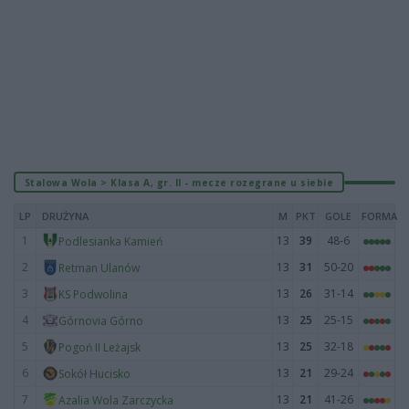
Stalowa Wola > Klasa A, gr. II - mecze rozegrane u siebie
LP
DRUŻYNA
M
PKT
GOLE
FORMA
1
13
39
48-6
Podlesianka Kamień
2
13
31
50-20
Retman Ulanów
3
13
26
31-14
KS Podwolina
4
13
25
25-15
Górnovia Górno
5
13
25
32-18
Pogoń II Leżajsk
6
13
21
29-24
Sokół Hucisko
7
13
21
41-26
Azalia Wola Zarczycka