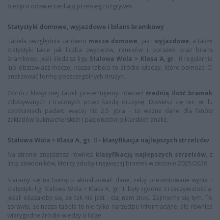
bieżąco odzwierciedlają przebieg rozgrywek.
Statystyki domowe, wyjazdowe i bilans bramkowy
Tabela uwzględnia zarówno
mecze domowe
, jak i
wyjazdowe
, a także
statystyki takie jak liczba zwycięstw, remisów i porażek oraz bilans
bramkowy. Jeśli śledzisz ligę
Stalowa Wola > Klasa A, gr. II
regularnie
lub obstawiasz mecze, nasza tabela to źródło wiedzy, które pomoże Ci
analizować formę poszczególnych drużyn.
Oprócz klasycznej tabeli prezentujemy również
średnią ilość bramek
zdobywanych i traconych przez każdą drużynę. Dowiesz się też, w ilu
spotkaniach padało więcej niż 2.5 gola - to ważne dane dla fanów
zakładów bukmacherskich i pasjonatów piłkarskich analiz.
Stalowa Wola > Klasa A, gr. II - klasyfikacja najlepszych strzelców
Na stronie znajdziesz również
klasyfikację najlepszych strzelców
, z
listą zawodników, którzy zdobyli najwięcej bramek w sezonie 2025/2026.
Staramy się na bieżąco aktualizować dane, żeby prezentowane wyniki i
statystyki ligi Stalowa Wola > Klasa A, gr. II. były zgodne z rzeczywistością.
Jeżeli okazałoby się, że tak nie jest - daj nam znać. Zajmiemy się tym. To
sprawia, że nasza tabela to nie tylko narzędzie informacyjne, ale również
wiarygodne źródło wiedzy o lidze