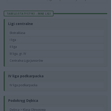
TABELE/STATYSTYKI - INNE LIGI
Ligi centralne
Ekstraklasa
I liga
II liga
III liga, gr. IV
Centralna Liga Juniorów
IV liga podkarpacka
IV liga podkarpacka
Podokręg Dębica
Dębica > Klasa Okręgowa