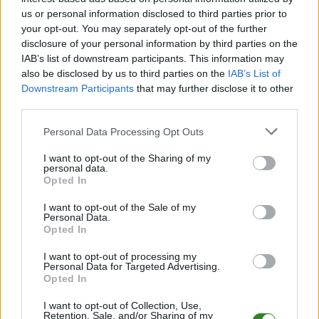
Podokręg Krosno
us or personal information disclosed to third parties prior to
your opt-out. You may separately opt-out of the further
Krosno > Klasa Okręgowa
disclosure of your personal information by third parties on the
Krosno > Klasa A, gr. I
IAB’s list of downstream participants. This information may
also be disclosed by us to third parties on the
IAB’s List of
Krosno > Klasa A, gr. II
Downstream Participants
that may further disclose it to other
Krosno > Klasa A, gr. III
third parties.
Krosno > Klasa B, gr. I
Please note that this website/app uses one or more Google
Personal Data Processing Opt Outs
Krosno > Klasa B, gr. II
services and may gather and store information including but
Krosno > Klasa B, gr. III
not limited to your visit or usage behaviour. You may click to
I want to opt-out of the Sharing of my
personal data.
grant or deny consent to Google and its third-party tags to
Krosno > Klasa B, gr. IV
Opted In
use your data for below specified purposes in below Google
Krosno > Klasa B, gr. V
consent section.
I want to opt-out of the Sale of my
Personal Data.
Opted In
Podokręg Rzeszów
I want to opt-out of processing my
Personal Data for Targeted Advertising.
Rzeszów > Klasa Okręgowa
Opted In
Rzeszów > Klasa A, gr. I
I want to opt-out of Collection, Use,
Rzeszów > Klasa A, gr. II
Retention, Sale, and/or Sharing of my