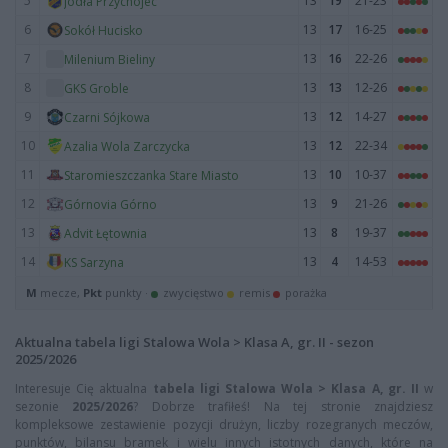
5
13
19
21-23
Jodła Przychojec
6
13
17
16-25
Sokół Hucisko
7
13
16
22-26
Milenium Bieliny
8
13
13
12-26
GKS Groble
9
13
12
14-27
Czarni Sójkowa
10
13
12
22-34
Azalia Wola Zarczycka
11
13
10
10-37
Staromieszczanka Stare Miasto
12
13
9
21-26
Górnovia Górno
13
13
8
19-37
Advit Łętownia
14
13
4
14-53
KS Sarzyna
M
mecze,
Pkt
punkty ·
zwycięstwo
remis
porażka
Aktualna tabela ligi Stalowa Wola > Klasa A, gr. II - sezon
2025/2026
Interesuje Cię aktualna
tabela ligi Stalowa Wola > Klasa A, gr. II
w
sezonie
2025/2026
? Dobrze trafiłeś! Na tej stronie znajdziesz
kompleksowe zestawienie pozycji drużyn, liczby rozegranych meczów,
punktów, bilansu bramek i wielu innych istotnych danych, które na