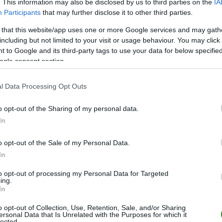
. This information may also be disclosed by us to third parties on the
IA
. II
14.
Participants
that may further disclose it to other third parties.
. II
13.
 that this website/app uses one or more Google services and may gath
including but not limited to your visit or usage behaviour. You may click 
. II
6.
 to Google and its third-party tags to use your data for below specifi
ogle consent section.
. II
11.
 III
1.
l Data Processing Opt Outs
ZOBACZ WIĘCEJ (12)
o opt-out of the Sharing of my personal data.
In
o opt-out of the Sale of my Personal Data.
In
to opt-out of processing my Personal Data for Targeted
ing.
In
o opt-out of Collection, Use, Retention, Sale, and/or Sharing
ersonal Data that Is Unrelated with the Purposes for which it
lected.