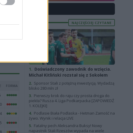
5
X
2
NAJCZĘŚCIEJ CZYTANE
1
6
5
5
1.
Doświadczony zawodnik do wzięcia.
Michał Kitliński rozstał się z Sokołem
2.
Sponsor Stali z potężną inwestycją. Wydadzą
E
FORMA
blisko 280 mln zł
6
3.
Pierwszy krok do raju czy prosta droga do
piekła? Rusza 4. Liga Podkarpacka [ZAPOWIEDŹ
0
1. KOLEJKI]
4.
Podlasie Biała Podlaska - Hetman Zamość na
4
żywo. Wynik i relacja LIVE
5
5.
Fatalny pech Aleksandra Buksy! Nowy
napastnik Stali Rzeszów wypada na wiele
8