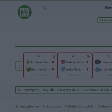
Ne
PIŁKA NO
IEC MECZU
50'
34'
35'
2
0
1
lonia Bytom
Podlasie Biała Podlaska
Wisła Kraków
‹
2
0
1
goń Siedlce
Hetman Zamość
Wisła Płock
Ruch Ch
III liga, gr. IV
Ekstraklasa
I lig
I liga
KS Sarzyna | wyniki i statystyki | Stalowa Wola >
Strona główna
Piłka nożna
Tabele / statystyki
Stalowa W