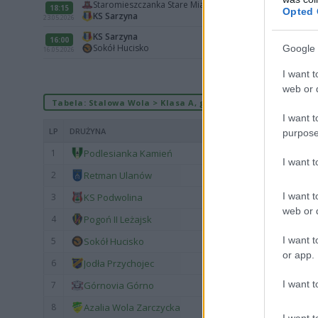
Staromieszczanka Stare Miasto
18:15
Opted 
KS Sarzyna
23.05.2026
KS Sarzyna
16:00
Sokół Hucisko
Google 
16.05.2026
I want t
web or d
Tabela: Stalowa Wola > Klasa A, gr. II (sezon 2025/2026)
I want t
LP
DRUŻYNA
purpose
1
Podlesianka Kamień
I want 
2
Retman Ulanów
I want t
3
KS Podwolina
web or d
4
Pogoń II Leżajsk
I want t
5
Sokół Hucisko
or app.
6
Jodła Przychojec
I want t
7
Górnovia Górno
8
Azalia Wola Zarczycka
I want t