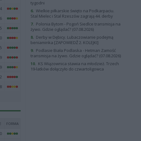
tygodni
4
6.
Wielkie piłkarskie święto na Podkarpaciu.
Stal Mielec i Stal Rzeszów zagrają 44. derby
6
7.
Polonia Bytom - Pogoń Siedlce transmisja na
5
żywo. Gdzie oglądać? (07.08.2026)
8.
Derby w Dębicy. Lubaczowianie podejmą
0
beniaminka [ZAPOWIEDŹ 2. KOLEJKI]
5
9.
Podlasie Biała Podlaska - Hetman Zamość
transmisja na żywo. Gdzie oglądać? (07.08.2026)
9
10.
KS Wiązownica stawia na młodzież. Trzech
9
19-latków dołączyło do czwartoligowca
2
8
E
FORMA
0