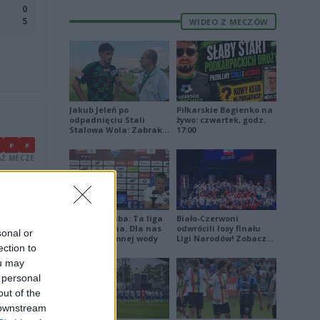
0
5
WIDEO Z MECZÓW
Jakub Jeleń po
Piłkarskie Bagienko na
odpadnięciu Stali
żywo: czwartek, godz.
Stalowa Wola: Zabrakło
17:00
doświadczenia
P
P
Ż MECZE
W
W
Ż MECZE
Damian Skiba: Ta liga
Biało-Czerwoni
W
R
jest brutalna. Dla nas
odwrócili losy finału
sonal or
to kubeł zimnej wody
Ligi Narodów! Zobacz
Ż MECZE
ection to
skrót
ou may
 personal
out of the
 downstream
E