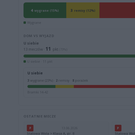
4
3
wygrane (15%)
remisy (12%)
Wygrane
DOM VS WYJAZD
U siebie
11
13 meczów ·
pkt
(73%)
U siebie · 11 pkt
U siebie
3
wygrane (23%) ·
2
remisy ·
8
porażek
Bramki 14-42
OSTATNIE MECZE
P
13.06.2026
P
Stalowa Wola > Klasa A, gr. II
Stalowa Wola