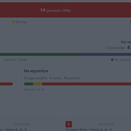
19
porażek (73%)
Remisy
Na w
4
13 meczów ·
Łącznie 15 pkt
Na wyjeźdz
Na wyjeździe
1
wygrana (8%) ·
1
remis ·
11
porażek
Bramki 14-53
07.06.2026
P
30.05.2026
 > Klasa A, gr. II
Stalowa Wola > Klasa A, gr. II