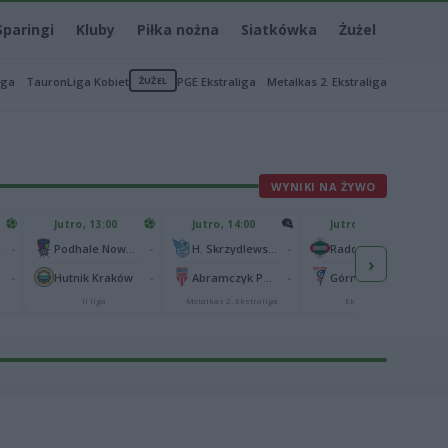
Sparingi
Kluby
Piłka nożna
Siatkówka
Żużel
iga
TauronLiga Kobiet
ŻUŻEL
PGE Ekstraliga
Metalkas 2. Ekstraliga
WYNIKI NA ŻYWO
Jutro, 13:00
Jutro, 14:00
Jutro, 14:45
-
-
-
-
e
Podhale Nowy Targ
H. Skrzydlewska Orzeł Łódź
Radomiak Radom
›
-
-
-
-
Hutnik Kraków
Abramczyk Polonia Bydgoszcz
Górnik Zabrze
II liga
Metalkas 2. Ekstraliga
Ekstraklasa