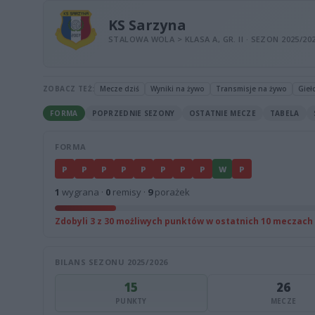
KS Sarzyna
STALOWA WOLA > KLASA A, GR. II · SEZON 2025/20
ZOBACZ TEŻ:
Mecze dziś
Wyniki na żywo
Transmisje na żywo
Gieł
FORMA
POPRZEDNIE SEZONY
OSTATNIE MECZE
TABELA
FORMA
P
P
P
P
P
P
P
P
W
P
1
wygrana ·
0
remisy ·
9
porażek
Zdobyli 3 z 30 możliwych punktów w ostatnich 10 meczach
BILANS SEZONU 2025/2026
15
26
PUNKTY
MECZE