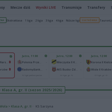
wsy
Mecze dziś
Wyniki LIVE
Transmisje
Transfery
ŻNA
Ekstraklasa
1 liga
2 liga
3 liga
4 liga
Niższe ligi
SIATKÓWKA
TauronL
Jutro, 11:00
Jutro, 12:00
Jutro, 12:00
0
-
-
Polonia Warszawa
Polonia Przemyśl
Wieczysta II Kraków
Korona II Kielc
0
-
-
orzów
Radomyślanka Radomyśl Wielki
AKS Busko-Zdrój
Wisła II Kraków
a
IV liga podkarpacka
III liga, gr. IV
III liga, gr. IV
 Klasa A, gr. II (sezon 2025/2026)
ola > Klasa A, gr. II
KS Sarzyna