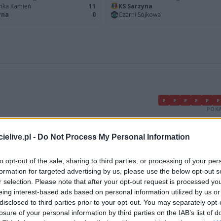
nka Kamień
11
KS Sarzyna
yna
0
Czarni Sójkowa
P
P
P
P
P
P
POKA
elive.pl -
Do Not Process My Personal Information
POKA
W
to opt-out of the sale, sharing to third parties, or processing of your per
POKA
formation for targeted advertising by us, please use the below opt-out s
r selection. Please note that after your opt-out request is processed y
eing interest-based ads based on personal information utilized by us or
disclosed to third parties prior to your opt-out. You may separately opt-
losure of your personal information by third parties on the IAB’s list of
LIGA
MIEJSC