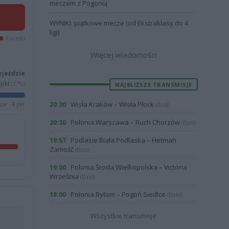
meczem z Pogonią
WYNIKI: piątkowe mecze (od Ekstraklasy do 4
ligi)
Porażki
Więcej wiadomości
yjeździe
pkt
(27%)
NAJBLIŻSZE TRANSMISJE
Wisła Kraków – Wisła Płock
ie · 4 pkt
20:30
(Dziś)
Polonia Warszawa – Ruch Chorzów
20:30
(Dziś)
Podlasie Biała Podlaska – Hetman
19:57
Zamość
(Dziś)
Polonia Środa Wielkopolska – Victoria
19:00
Września
(Dziś)
Polonia Bytom – Pogoń Siedlce
18:00
(Dziś)
Wszystkie transmisje