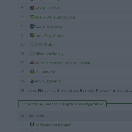
6
Sokół Hucisko
7
Azalia Wola Zarczycka
8
Czarni Sójkowa
9
Jodła Przychojec
10
GKS Groble
11
Milenium Bieliny
12
Staromieszczanka Stare Miasto
13
KS Sarzyna
14
Advit Łętownia
M
mecze,
Pkt
punkty,
Z
zwycięstwa,
R
remisy,
P
porażki ·
zwycięst
KS Sarzyna - mecze rozegrane na wyjeździe
LP
DRUŻYNA
1
Podlesianka Kamień