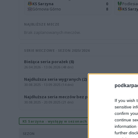
KS Sarzyna
0
Podlesia
Górnovia Górno
8
KS Sarz
NAJBLIŻSZE MECZE
Brak zaplanowanych meczów.
SERIE MECZOWE · SEZON 2025/2026
Bieżąca seria porażek (8)
26.04.2026 - 13.06.2026 (48 dni)
Najdłuższa seria wygranych (2)
30.08.2025 - 13.09.2025 (14 dni)
podkarpaci
Najdłuższa seria meczów bez porażki (3)
If you wish 
30.08.2025 - 20.09.2025 (21 dni)
sensitive in
confirm you
continue se
KS Sarzyna - występy w sezonach
information 
further disc
SEZON