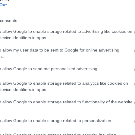
Out
consents
o allow Google to enable storage related to advertising like cookies on
ZOBACZ WIĘCEJ (21)
evice identifiers in apps.
o allow my user data to be sent to Google for online advertising
M
PKT
Z
R
P
GOL
s.
26
74
24
2
0
98-1
to allow Google to send me personalized advertising.
26
51
16
3
7
77-4
o allow Google to enable storage related to analytics like cookies on
26
48
15
3
8
57-3
evice identifiers in apps.
26
47
13
8
5
59-3
o allow Google to enable storage related to functionality of the website
26
38
11
5
10
45-4
26
37
11
4
11
45-4
o allow Google to enable storage related to personalization.
26
34
10
4
12
46-4
26
33
9
6
11
63-6
o allow Google to enable storage related to security, including