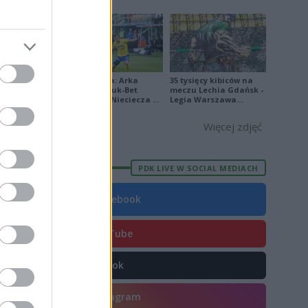
1
[ZDJĘCIA]
P
0
2
P
3
Ekstraklasa: Arka
35 tysięcy kibiców na
Gdynia - Bruk-Bet
meczu Lechia Gdańsk -
Termalica Nieciecza 2-
Legia Warszawa
3 [ZDJĘCIA]
[OPRAWA, ZDJĘCIA]
Więcej zdjęć
E
FORMA
6
PDK LIVE W SOCIAL MEDIACH
3
4
Facebook
5
YouTube
9
3
TikTok
1
Instagram
0