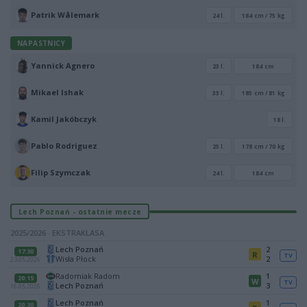
Patrik Wålemark
24 l.
184 cm / 75 kg
NAPASTNICY
Yannick Agnero
23 l.
184 cm
Mikael Ishak
33 l.
185 cm / 81 kg
Kamil Jakóbczyk
18 l.
Pablo Rodriguez
25 l.
178 cm / 70 kg
Filip Szymczak
24 l.
184 cm
Lech Poznań - ostatnie mecze
2025/2026 · EKSTRAKLASA
Lech Poznań
2
17:30
R
TV
Wisła Płock
2
23.05.2026
Radomiak Radom
1
20:15
W
TV
Lech Poznań
3
16.05.2026
Lech Poznań
1
20:30