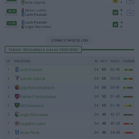
R
TV
Arka Gdynia
1
08.05.2026
Motor Lublin
0
20:15
W
TV
Lech Poznań
1
02.05.2026
Lech Poznań
4
17:30
W
Legia Warszawa
0
26.04.2026
ZOBACZ WIĘCEJ (29)
Tabela: Ekstraklasa (sezon 2025/2026)
LP
DRUŻYNA
M
PKT
GOLE
FORMA
1
34
60
62-45
Lech Poznań
2
34
56
50-38
Górnik Zabrze
3
34
56
56-41
Jagiellonia Białystok
4
34
55
51-40
Raków Częstochowa
5
34
50
51-45
GKS Katowice
6
34
49
42-37
Legia Warszawa
7
34
48
45-38
Zagłębie Lubin
8
34
46
34-38
Wisła Płock