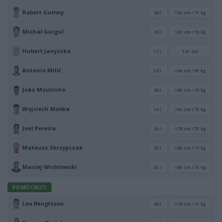
Robert Gumny
28 l.
182 cm / 71 kg
Michał Gurgul
20 l.
182 cm / 70 kg
Hubert Janyszka
17 l.
191 cm
Antonio Milić
32 l.
190 cm / 81 kg
João Moutinho
28 l.
183 cm / 70 kg
Wojciech Mońka
19 l.
182 cm / 75 kg
Joel Pereira
29 l.
178 cm / 73 kg
Mateusz Skrzypczak
25 l.
186 cm / 77 kg
Maciej Wichtowski
35 l.
185 cm / 75 kg
POMOCNICY
Leo Bengtsson
28 l.
179 cm / 71 kg