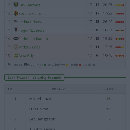
12
17
17
20-25
GKS Katowice
13
17
17
17-23
Korona Kielce
14
17
15
26-40
Lechia Gdańsk
15
17
15
16-27
Pogoń Szczecin
16
17
13
19-35
Radomiak Radom
17
17
11
17-25
Widzew Łódź
18
17
6
10-40
Arka Gdynia
M
mecze,
Pkt
punkty ·
zwycięstwo
remis
porażka
Lech Poznań - strzelcy bramek
LP.
PIŁKARZ
BRAMKI
1
Mikael Ishak
16
2
Luis Palma
10
3
Leo Bengtsson
6
4
Ali Gholizadeh
5