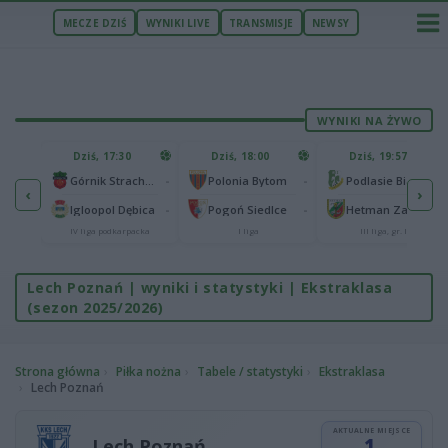
MECZE DZIŚ
WYNIKI LIVE
TRANSMISJE
NEWSY
WYNIKI NA ŻYWO
U
Dziś, 17:30
Dziś, 18:00
Dziś, 19:57
65
lonia Bydgoszcz
-
-
-
Górnik Strachocina
Polonia Bytom
Podlasie Biała Podlaska
‹
›
25
-
-
-
Igloopol Dębica
Pogoń Siedlce
Hetman Zamość
aliga
IV liga podkarpacka
I liga
III liga, gr. IV
Lech Poznań | wyniki i statystyki | Ekstraklasa
(sezon 2025/2026)
Strona główna
Piłka nożna
Tabele / statystyki
Ekstraklasa
Lech Poznań
AKTUALNE MIEJSCE
1.
Lech Poznań