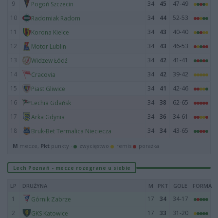
9
34
45
47-49
Pogoń Szczecin
10
34
44
52-53
Radomiak Radom
11
34
43
40-40
Korona Kielce
12
34
43
46-53
Motor Lublin
13
34
42
41-41
Widzew Łódź
14
34
42
39-42
Cracovia
15
34
41
42-46
Piast Gliwice
16
34
38
62-65
Lechia Gdańsk
17
34
36
34-61
Arka Gdynia
18
34
34
43-65
Bruk-Bet Termalica Nieciecza
M
mecze,
Pkt
punkty ·
zwycięstwo
remis
porażka
Lech Poznań - mecze rozegrane u siebie
LP
DRUŻYNA
M
PKT
GOLE
FORMA
1
17
34
34-17
Górnik Zabrze
2
17
33
31-20
GKS Katowice