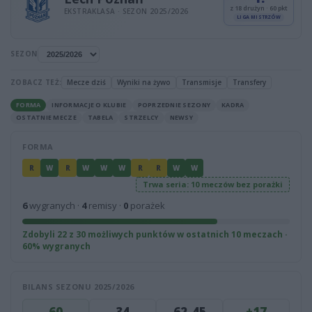
z 18 drużyn · 60 pkt
EKSTRAKLASA · SEZON 2025/2026
LIGA MISTRZÓW
SEZON
ZOBACZ TEŻ:
Mecze dziś
Wyniki na żywo
Transmisje
Transfery
FORMA
INFORMACJE O KLUBIE
POPRZEDNIE SEZONY
KADRA
OSTATNIE MECZE
TABELA
STRZELCY
NEWSY
FORMA
R
W
R
W
W
W
R
R
W
W
Trwa seria: 10 meczów bez porażki
6
wygranych ·
4
remisy ·
0
porażek
Zdobyli 22 z 30 możliwych punktów w ostatnich 10 meczach ·
60% wygranych
BILANS SEZONU 2025/2026
60
34
62-45
+17