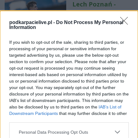
Lech Poznań -
Aarhus GF
transmisja na
podkarpacielive.pl -
Do Not Process My Personal
Information
żywo. Gdzie
oglądać?
If you wish to opt-out of the sale, sharing to third parties, or
(29.07.2026)
processing of your personal or sensitive information for
targeted advertising by us, please use the below opt-out
2026-07-28 13:11
section to confirm your selection. Please note that after your
Lech Poznań - Aarhus GF na żywo w internecie - sprawdź
opt-out request is processed you may continue seeing
transmisję. Spotkanie zostanie rozegrane w środę, 29 lipca 2026
interest-based ads based on personal information utilized by
roku o godz. 19:00 (Liga Mistrzów - kwalifikacje). Lech Poznań -
us or personal information disclosed to third parties prior to
Aarhus GF. Gdzie oglądać transmisję? Mecz Lech Poznań -
your opt-out. You may separately opt-out of the further
Aarhus GF będzie można oglądać na żywo w ...
disclosure of your personal information by third parties on the
IAB’s list of downstream participants. This information may
Czytaj więcej
also be disclosed by us to third parties on the
IAB’s List of
Downstream Participants
that may further disclose it to other
third parties.
Pierwszy mecz bez
bramek w tym
Please note that this website/app uses one or more Google
Personal Data Processing Opt Outs
services and may gather and store information including but