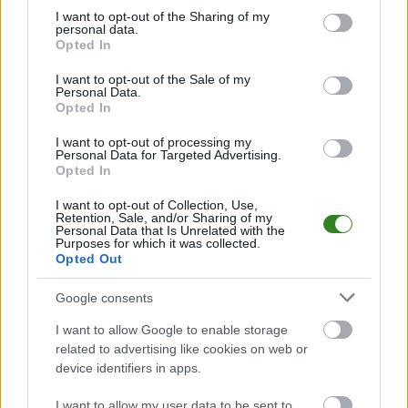
sezonie! Lech
not limited to your visit or usage behaviour. You may click to
I want to opt-out of the Sharing of my
zremisował u
personal data.
grant or deny consent to Google and its third-party tags to
Opted In
siebie z Cracovią
use your data for below specified purposes in below Google
consent section.
I want to opt-out of the Sale of my
2026-07-25 22:13
Personal Data.
Lech Poznań zremisował bezbramkowo u siebie z Cracovią w
Opted In
meczu 1. kolejki PKO BP Ekstraklasy!&nbsp;&nbsp; Mistrz Polski
po zdobyciu Superpucharu Polski i okazałym, wyjazdowym
I want to opt-out of processing my
Personal Data for Targeted Advertising.
zwycięstwie z duńskim Aarhus GF podejmował dzisiaj na
Opted In
stadionie przy ul. Bułgarskiej Cracovię, która liczy na udan...
I want to opt-out of Collection, Use,
Czytaj więcej
Retention, Sale, and/or Sharing of my
Personal Data that Is Unrelated with the
Purposes for which it was collected.
Opted Out
Lech Poznań -
Cracovia
Google consents
transmisja na
I want to allow Google to enable storage
żywo. Gdzie
related to advertising like cookies on web or
device identifiers in apps.
oglądać?
(25.07.2026)
I want to allow my user data to be sent to