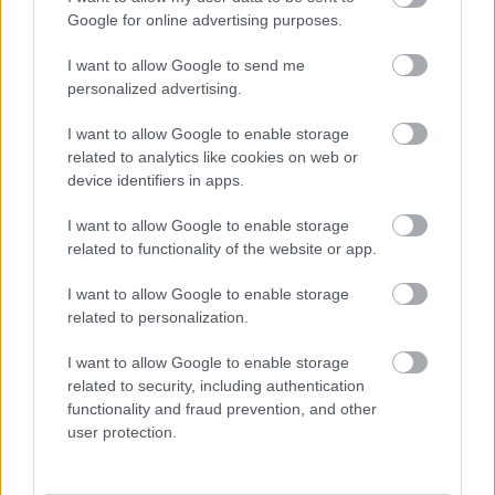
Google for online advertising purposes.
2026-07-22 10:42
Oglądaj transmisję na żywo z meczu Lech Poznań - Cracovia.
I want to allow Google to send me
Spotkanie w sobotę, 25 lipca 2026 roku o 20:15 w ramach PKO
personalized advertising.
BP Ekstraklasa (1. kolejka). Sprawdź gdzie oglądać. Lech Poznań
- Cracovia. Gdzie oglądać transmisję? Mecz Lech Poznań -
I want to allow Google to enable storage
Cracovia będzie można oglądać na żywo w ...
related to analytics like cookies on web or
device identifiers in apps.
Czytaj więcej
I want to allow Google to enable storage
related to functionality of the website or app.
Lech Poznań - wszystkie powiązane newsy
I want to allow Google to enable storage
related to personalization.
Asseco Resovia
Developres Rzeszów
ITA TOOLS Stal Mielec
I want to allow Google to enable storage
|
|
|
Cellfast Wilki Krosno
Texom Stal Rzeszów
Stal Mielec
related to security, including authentication
|
|
|
Motor Lublin
functionality and fraud prevention, and other
Stal Rzeszów
Stal Stalowa Wola
Wisła Kraków
|
|
|
|
user protection.
Resovia
Wieczysta Kraków
Sandecja Nowy Sącz
|
|
|
Siarka Tarnobrzeg
Wisłoka Dębica
4 liga podkarpacka
|
|
|
JKS Jarosław
Karpaty Krosno
|