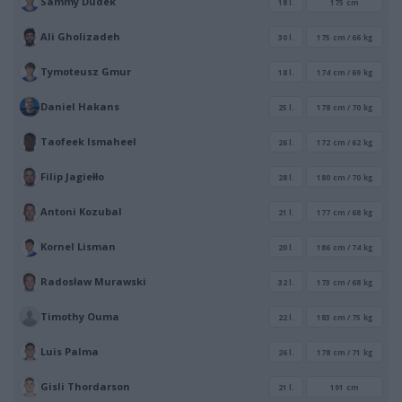
Sammy Dudek
18 l.
175 cm
Ali Gholizadeh
30 l.
175 cm / 66 kg
Tymoteusz Gmur
18 l.
174 cm / 69 kg
Daniel Hakans
25 l.
178 cm / 70 kg
Taofeek Ismaheel
26 l.
172 cm / 62 kg
Filip Jagiełło
28 l.
180 cm / 70 kg
Antoni Kozubal
21 l.
177 cm / 68 kg
Kornel Lisman
20 l.
186 cm / 74 kg
Radosław Murawski
32 l.
173 cm / 68 kg
Timothy Ouma
22 l.
183 cm / 75 kg
Luis Palma
26 l.
178 cm / 71 kg
Gisli Thordarson
21 l.
191 cm