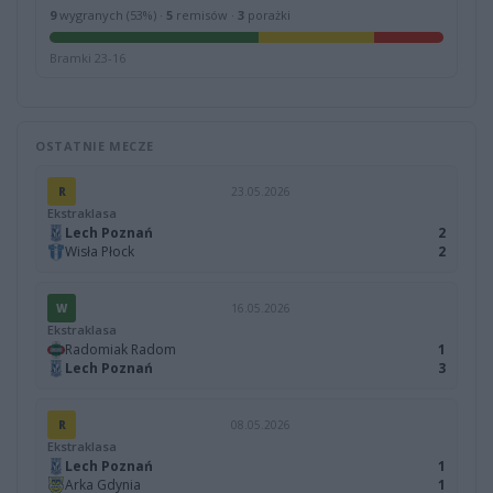
9
wygranych (53%) ·
5
remisów ·
3
porażki
Bramki 23-16
OSTATNIE MECZE
R
23.05.2026
Ekstraklasa
Lech Poznań
2
Wisła Płock
2
W
16.05.2026
Ekstraklasa
Radomiak Radom
1
Lech Poznań
3
R
08.05.2026
Ekstraklasa
Lech Poznań
1
Arka Gdynia
1