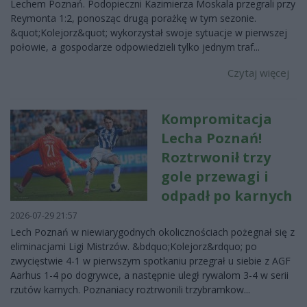
Lechem Poznań. Podopieczni Kazimierza Moskala przegrali przy
Reymonta 1:2, ponosząc drugą porażkę w tym sezonie.
&quot;Kolejorz&quot; wykorzystał swoje sytuacje w pierwszej
połowie, a gospodarze odpowiedzieli tylko jednym traf...
Czytaj więcej
Kompromitacja
Lecha Poznań!
Roztrwonił trzy
gole przewagi i
odpadł po karnych
2026-07-29 21:57
Lech Poznań w niewiarygodnych okolicznościach pożegnał się z
eliminacjami Ligi Mistrzów. &bdquo;Kolejorz&rdquo; po
zwycięstwie 4-1 w pierwszym spotkaniu przegrał u siebie z AGF
Aarhus 1-4 po dogrywce, a następnie uległ rywalom 3-4 w serii
rzutów karnych. Poznaniacy roztrwonili trzybramkow...