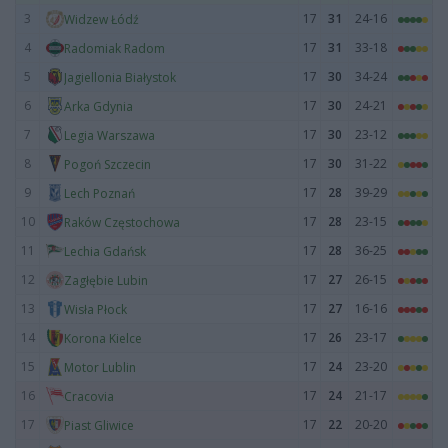
3
17
31
24-16
Widzew Łódź
4
17
31
33-18
Radomiak Radom
5
17
30
34-24
Jagiellonia Białystok
6
17
30
24-21
Arka Gdynia
7
17
30
23-12
Legia Warszawa
8
17
30
31-22
Pogoń Szczecin
9
17
28
39-29
Lech Poznań
10
17
28
23-15
Raków Częstochowa
11
17
28
36-25
Lechia Gdańsk
12
17
27
26-15
Zagłębie Lubin
13
17
27
16-16
Wisła Płock
14
17
26
23-17
Korona Kielce
15
17
24
23-20
Motor Lublin
16
17
24
21-17
Cracovia
17
17
22
20-20
Piast Gliwice