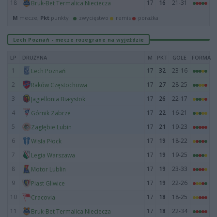
18
17
16
21-31
Bruk-Bet Termalica Nieciecza
M
mecze,
Pkt
punkty ·
zwycięstwo
remis
porażka
Lech Poznań - mecze rozegrane na wyjeździe
LP
DRUŻYNA
M
PKT
GOLE
FORMA
1
17
32
23-16
Lech Poznań
2
17
27
28-25
Raków Częstochowa
3
17
26
22-17
Jagiellonia Białystok
4
17
22
16-21
Górnik Zabrze
5
17
21
19-23
Zagłębie Lubin
6
17
19
18-22
Wisła Płock
7
17
19
19-25
Legia Warszawa
8
17
19
23-33
Motor Lublin
9
17
19
22-26
Piast Gliwice
10
17
18
18-25
Cracovia
11
17
18
22-34
Bruk-Bet Termalica Nieciecza