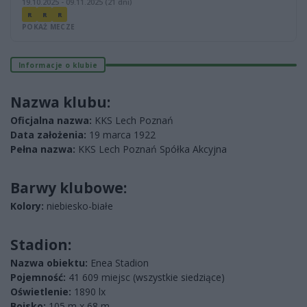
19.10.2025 - 09.11.2025 (21 dni)
R
R
R
POKAŻ MECZE
Informacje o klubie
Nazwa klubu:
Oficjalna nazwa:
KKS Lech Poznań
Data założenia:
19 marca 1922
Pełna nazwa:
KKS Lech Poznań Spółka Akcyjna
Barwy klubowe:
Kolory:
niebiesko-białe
Stadion:
Nazwa obiektu:
Enea Stadion
Pojemność:
41 609 miejsc (wszystkie siedziące)
Oświetlenie:
1890 lx
Boisko:
105 m x 68 m