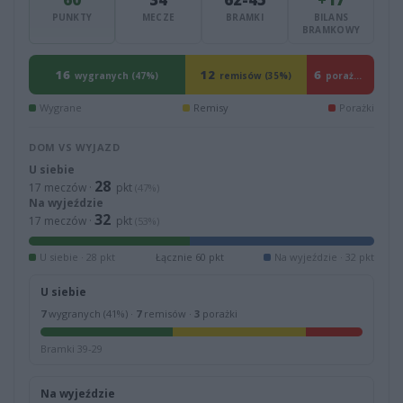
PUNKTY
MECZE
BRAMKI
BILANS
BRAMKOWY
16
12
6
wygranych (47%)
remisów (35%)
porażek (18%)
Wygrane
Remisy
Porażki
DOM VS WYJAZD
U siebie
28
17 meczów ·
pkt
(47%)
Na wyjeździe
32
17 meczów ·
pkt
(53%)
U siebie · 28 pkt
Łącznie 60 pkt
Na wyjeździe · 32 pkt
U siebie
7
wygranych (41%) ·
7
remisów ·
3
porażki
Bramki 39-29
Na wyjeździe