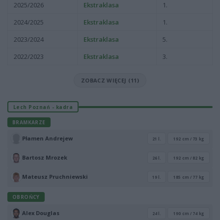
2025/2026
Ekstraklasa
1.
2024/2025
Ekstraklasa
1.
2023/2024
Ekstraklasa
5.
2022/2023
Ekstraklasa
3.
ZOBACZ WIĘCEJ (11)
Lech Poznań - kadra
BRAMKARZE
Płamen Andrejew
21 l.
192 cm / 73 kg
Bartosz Mrozek
26 l.
192 cm / 82 kg
Mateusz Pruchniewski
19 l.
185 cm / 77 kg
OBROŃCY
Alex Douglas
24 l.
190 cm / 74 kg