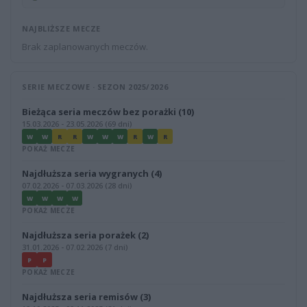
NAJBLIŻSZE MECZE
Brak zaplanowanych meczów.
SERIE MECZOWE · SEZON 2025/2026
Bieżąca seria meczów bez porażki (10)
15.03.2026 - 23.05.2026 (69 dni)
W
W
R
R
W
W
W
R
W
R
POKAŻ MECZE
Najdłuższa seria wygranych (4)
07.02.2026 - 07.03.2026 (28 dni)
W
W
W
W
POKAŻ MECZE
Najdłuższa seria porażek (2)
31.01.2026 - 07.02.2026 (7 dni)
P
P
POKAŻ MECZE
Najdłuższa seria remisów (3)