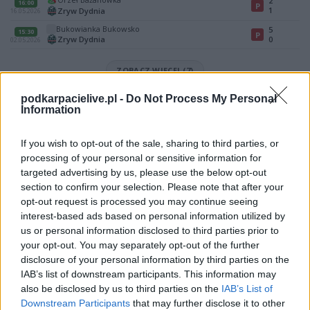
2
16:00
P
1
Zryw Dydnia
16.05.2026
Bukowianka Bukowsko
5
15:30
P
Zryw Dydnia
0
02.05.2026
ZOBACZ WIĘCEJ (7)
podkarpacielive.pl -
Do Not Process My Personal
Mecz LKS Hłudno - Zryw Dydnia (Krosno > Klasa B, gr. II)
Information
Spotkanie pomiędzy
LKS Hłudno i Zryw Dydnia
rozegrane zostanie w
ramach Krosno > Klasa B, gr. II (26. kolejki - Krosno > Klasa B, gr. II).
If you wish to opt-out of the sale, sharing to third parties, or
Na stronie
PodkarpacieLive.pl
znajdziesz
wynik meczu, strzelców
processing of your personal or sensitive information for
bramek, kartki, składy, statystyki i informacje o przebiegu
targeted advertising by us, please use the below opt-out
spotkania
. To kompletne źródło danych dla kibiców i pasjonatów
lokalnej piłki nożnej. Jeżeli aktualnie nie widzisz tutaj danych z pewnością
section to confirm your selection. Please note that after your
pracujemy nad tym żeby je uzupełnić.
opt-out request is processed you may continue seeing
interest-based ads based on personal information utilized by
Wynik meczu LKS Hłudno vs Zryw Dydnia
us or personal information disclosed to third parties prior to
Po zakończeniu spotkania automatycznie publikujemy
oficjalny wynik
your opt-out. You may separately opt-out of the further
spotkania
, a także dane meczowe, jeśli są dostępne.
disclosure of your personal information by third parties on the
Pełny harmonogram rozgrywek dostępny jest tutaj:
Krosno > Klasa B,
IAB’s list of downstream participants. This information may
gr. II - terminarz
.
also be disclosed by us to third parties on the
IAB’s List of
Downstream Participants
that may further disclose it to other
Informacje o składach i strzelcach