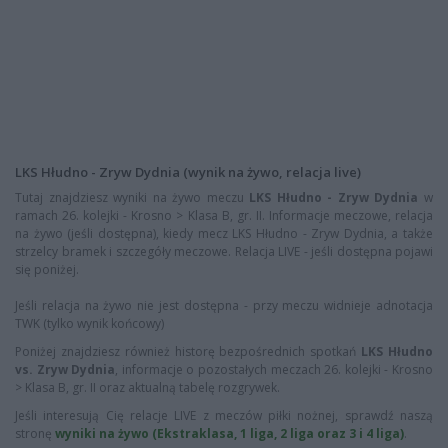
LKS Hłudno - Zryw Dydnia (wynik na żywo, relacja live)
Tutaj znajdziesz wyniki na żywo meczu
LKS Hłudno - Zryw Dydnia
w
ramach 26. kolejki - Krosno > Klasa B, gr. II. Informacje meczowe, relacja
na żywo (jeśli dostępna), kiedy mecz LKS Hłudno - Zryw Dydnia, a także
strzelcy bramek i szczegóły meczowe. Relacja LIVE - jeśli dostępna pojawi
się poniżej.
Jeśli relacja na żywo nie jest dostępna - przy meczu widnieje adnotacja
TWK (tylko wynik końcowy)
Poniżej znajdziesz również historę bezpośrednich spotkań
LKS Hłudno
vs. Zryw Dydnia
, informacje o pozostałych meczach 26. kolejki - Krosno
> Klasa B, gr. II oraz aktualną tabelę rozgrywek.
Jeśli interesują Cię relacje LIVE z meczów piłki nożnej, sprawdź naszą
stronę
wyniki na żywo (Ekstraklasa, 1 liga, 2 liga oraz 3 i 4 liga)
.