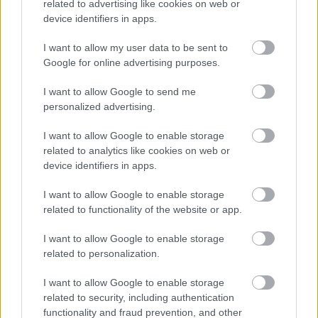
related to advertising like cookies on web or
Krosno > Klasa B, gr. II - sytuacja w tabeli
device identifiers in apps.
Przed meczami 26. kolejki - Krosno > Klasa B, gr. II gospodarze (LKS
Hłudno) zajmują
4. miejsce
w tabeli. Goście (Zryw Dydnia) plasują się na
I want to allow my user data to be sent to
10. miejscu.
Google for online advertising purposes.
Poniżej znajdziesz także ostatnie mecze obu drużyn oraz statystyki
bramkowe.
I want to allow Google to send me
personalized advertising.
LKS Hłudno vs. Zryw Dydnia - relacja, wynik na żywo, transmisja
Wynik meczu LKS Hłudno - Zryw Dydnia znajdziesz na naszej stronie zaraz
I want to allow Google to enable storage
po jego zakończeniu. Jeżeli szukasz informacji meczowych, zajrzyj tutaj:
related to analytics like cookies on web or
LKS Hłudno vs. Zryw Dydnia - wynik, składy, strzelcy
device identifiers in apps.
Jeżeli w internecie lub TV dostępna jest
transmisja na żywo z meczu
LKS Hłudno vs. Zryw Dydnia
albo innych spotkań Krosno > Klasa B, gr. II
I want to allow Google to enable storage
na pewno znajdziesz takie informacje na naszym portalu. Możliwe jednak,
related to functionality of the website or app.
że nigdzie nie pojawi się stream online z tego pojedynku. Śledź portal
podkarpacieLIVE.pl i bądź na bieżąco.
I want to allow Google to enable storage
related to personalization.
Asseco Resovia
Developres Rzeszów
ITA TOOLS Stal Mielec
I want to allow Google to enable storage
|
|
|
Cellfast Wilki Krosno
Texom Stal Rzeszów
Stal Mielec
related to security, including authentication
|
|
|
Motor Lublin
functionality and fraud prevention, and other
Stal Rzeszów
Stal Stalowa Wola
Wisła Kraków
|
|
|
|