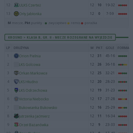
12
12
10
19-32
ULKS Czerteż
13
12
0
7-59
Orły Jabłonka
M
mecze,
Pkt
punkty ·
zwycięstwo
remis
porażka
KROSNO > KLASA B, GR. II - MECZE ROZEGRANE NA WYJEŹDZIE
LP
DRUŻYNA
M
PKT
GOLE
FORMA
1
12
31
45-16
Orion Pielnia
2
12
26
36-18
LKS Golcowa
3
12
25
32-21
Orkan Markowce
4
12
20
28-23
LKS Hłudno
5
12
19
31-23
LKS Odrzechowa
6
12
17
27-28
Victoria Niebocko
7
12
16
25-29
Bukowianka Bukowsko
8
12
11
16-34
Jutrzenka Jaćmierz
9
12
9
23-33
Orzeł Bażanówka