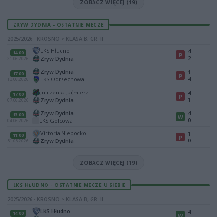
ZOBACZ WIĘCEJ (19)
ZRYW DYDNIA - OSTATNIE MECZE
2025/2026 · KROSNO > KLASA B, GR. II
LKS Hłudno
4
14:00
P
2
Zryw Dydnia
21.06.2026
Zryw Dydnia
1
17:00
P
4
LKS Odrzechowa
13.06.2026
Jutrzenka Jaćmierz
4
17:00
P
1
Zryw Dydnia
07.06.2026
Zryw Dydnia
4
13:00
W
0
LKS Golcowa
04.06.2026
Victoria Niebocko
1
11:00
P
0
Zryw Dydnia
31.05.2026
ZOBACZ WIĘCEJ (19)
LKS HŁUDNO - OSTATNIE MECZE U SIEBIE
2025/2026 · KROSNO > KLASA B, GR. II
LKS Hłudno
4
14:00
W