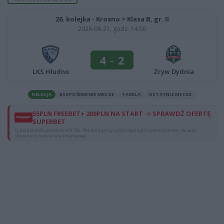
26. kolejka - Krosno > Klasa B, gr. II
2026-06-21, godz. 14:00
4
-
2
LKS Hłudno
Zryw Dydnia
RELACJA
BEZPOŚREDNIE MECZE
TABELA
OSTATNIE MECZE
55PLN FREEBET+ 200PLN NA START -> SPRAWDŹ OFERTĘ
SUPERBET
Tylko dla osób pełnoletnich 18+. Reklamujemy tylko legalnych bukmacherów. Hazard
stwarza ryzyko straty finansowej.