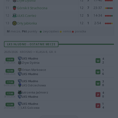
10
12
9
17-40
Zryw Dydnia
11
12
7
23-37
Górnik II Strachocina
12
12
5
14-34
ULKS Czerteż
13
12
1
2-54
Orły Jabłonka
M
mecze,
Pkt
punkty ·
zwycięstwo
remis
porażka
LKS HŁUDNO - OSTATNIE MECZE
2025/2026 · KROSNO > KLASA B, GR. II
LKS Hłudno
4
14:00
W
2
Zryw Dydnia
21.06.2026
Orkan Markowce
1
16:00
W
6
LKS Hłudno
13.06.2026
LKS Hłudno
3
17:00
W
0
LKS Odrzechowa
04.06.2026
Jutrzenka Jaćmierz
4
17:00
P
0
LKS Hłudno
30.05.2026
LKS Hłudno
1
12:00
P
4
LKS Golcowa
24.05.2026