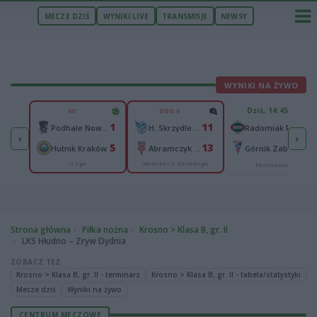
MECZE DZIŚ
WYNIKI LIVE
TRANSMISJE
NEWSY
WYNIKI NA ŻYWO
U
Dziś, 14:45
68'
BIEG V
1
1
11
elce
-
Podhale Nowy Targ
H. Skrzydlewska Orzeł Łódź
Radomiak Radom
‹
›
2
5
13
ków
-
Hutnik Kraków
Abramczyk Polonia Bydgoszcz
Górnik Zabrze
II liga
Metalkas 2. Ekstraliga
Ekstraklasa
Strona główna
Piłka nożna
Krosno > Klasa B, gr. II
LKS Hłudno – Zryw Dydnia
ZOBACZ TEŻ
Krosno > Klasa B, gr. II - terminarz
Krosno > Klasa B, gr. II - tabela/statystyki
Mecze dziś
Wyniki na żywo
CENTRUM MECZOWE