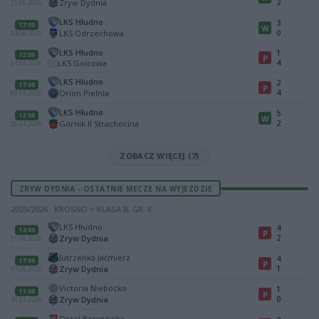
2
Zryw Dydnia
21.06.2026
LKS Hłudno
3
17:00
W
0
LKS Odrzechowa
04.06.2026
LKS Hłudno
1
12:00
P
4
LKS Golcowa
24.05.2026
LKS Hłudno
2
17:00
P
4
Orion Pielnia
09.05.2026
LKS Hłudno
5
12:00
W
2
Górnik II Strachocina
26.04.2026
ZOBACZ WIĘCEJ (7)
ZRYW DYDNIA - OSTATNIE MECZE NA WYJEZDZIE
2025/2026 · KROSNO > KLASA B, GR. II
LKS Hłudno
4
14:00
P
2
Zryw Dydnia
21.06.2026
Jutrzenka Jaćmierz
4
17:00
P
1
Zryw Dydnia
07.06.2026
Victoria Niebocko
1
11:00
P
0
Zryw Dydnia
31.05.2026
Orzeł Bażanówka