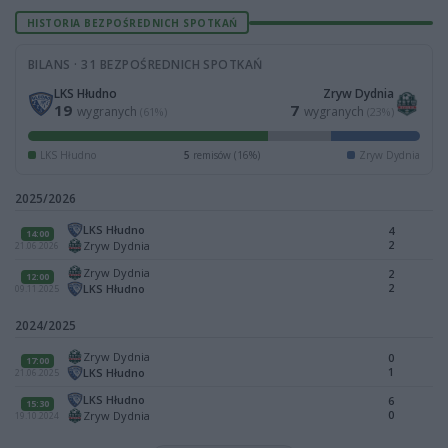
HISTORIA BEZPOŚREDNICH SPOTKAŃ
BILANS · 31 BEZPOŚREDNICH SPOTKAŃ
LKS Hłudno
Zryw Dydnia
19
7
wygranych
wygranych
(61%)
(23%)
LKS Hłudno
5
remisów (16%)
Zryw Dydnia
2025/2026
LKS Hłudno
4
14:00
2
Zryw Dydnia
21.06.2026
Zryw Dydnia
2
12:00
2
LKS Hłudno
09.11.2025
2024/2025
Zryw Dydnia
0
17:00
1
LKS Hłudno
21.06.2025
LKS Hłudno
6
15:30
0
Zryw Dydnia
19.10.2024