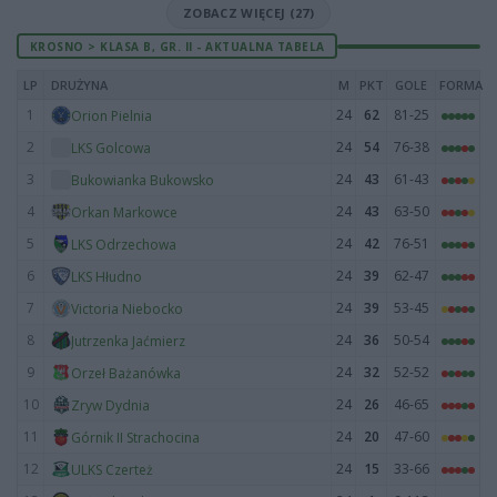
ZOBACZ WIĘCEJ (27)
KROSNO > KLASA B, GR. II - AKTUALNA TABELA
LP
DRUŻYNA
M
PKT
GOLE
FORMA
1
24
62
81-25
Orion Pielnia
2
24
54
76-38
LKS Golcowa
3
24
43
61-43
Bukowianka Bukowsko
4
24
43
63-50
Orkan Markowce
5
24
42
76-51
LKS Odrzechowa
6
24
39
62-47
LKS Hłudno
7
24
39
53-45
Victoria Niebocko
8
24
36
50-54
Jutrzenka Jaćmierz
9
24
32
52-52
Orzeł Bażanówka
10
24
26
46-65
Zryw Dydnia
11
24
20
47-60
Górnik II Strachocina
12
24
15
33-66
ULKS Czerteż