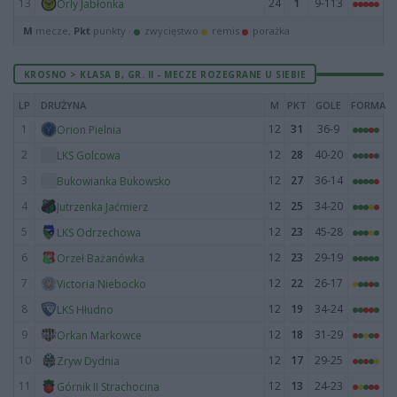
13
24
1
9-113
Orły Jabłonka
M
mecze,
Pkt
punkty ·
zwycięstwo
remis
porażka
KROSNO > KLASA B, GR. II - MECZE ROZEGRANE U SIEBIE
LP
DRUŻYNA
M
PKT
GOLE
FORMA
1
12
31
36-9
Orion Pielnia
2
12
28
40-20
LKS Golcowa
3
12
27
36-14
Bukowianka Bukowsko
4
12
25
34-20
Jutrzenka Jaćmierz
5
12
23
45-28
LKS Odrzechowa
6
12
23
29-19
Orzeł Bażanówka
7
12
22
26-17
Victoria Niebocko
8
12
19
34-24
LKS Hłudno
9
12
18
31-29
Orkan Markowce
10
12
17
29-25
Zryw Dydnia
11
12
13
24-23
Górnik II Strachocina