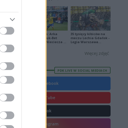
[ZDJĘCIA]
E
FORMA
Ekstraklasa: Arka
35 tysięcy kibiców na
9
Gdynia - Bruk-Bet
meczu Lechia Gdańsk -
Termalica Nieciecza 2-
Legia Warszawa
0
3 [ZDJĘCIA]
[OPRAWA, ZDJĘCIA]
4
Więcej zdjęć
0
8
PDK LIVE W SOCIAL MEDIACH
9
Facebook
7
4
YouTube
9
TikTok
5
3
Instagram