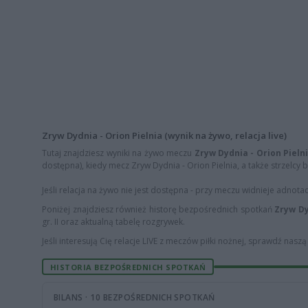
Zryw Dydnia - Orion Pielnia (wynik na żywo, relacja live)
Tutaj znajdziesz wyniki na żywo meczu
Zryw Dydnia - Orion Pieln
dostępna), kiedy mecz Zryw Dydnia - Orion Pielnia, a także strzelcy b
Jeśli relacja na żywo nie jest dostępna - przy meczu widnieje adnota
Poniżej znajdziesz również historę bezpośrednich spotkań
Zryw Dy
gr. II oraz aktualną tabelę rozgrywek.
Jeśli interesują Cię relacje LIVE z meczów piłki nożnej, sprawdź nasz
HISTORIA BEZPOŚREDNICH SPOTKAŃ
BILANS · 10 BEZPOŚREDNICH SPOTKAŃ