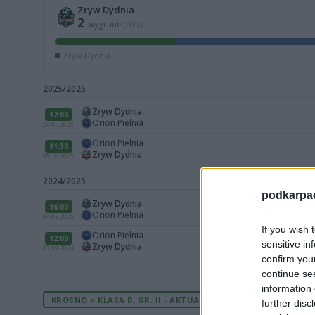
Zryw Dydnia
2
wygrane
(20%)
Zryw Dydnia
2025/2026
Zryw Dydnia
12:00
Orion Pielnia
24.05.2026
Orion Pielnia
11:30
Zryw Dydnia
05.10.2025
2024/2025
podkarpaci
Zryw Dydnia
16:00
Orion Pielnia
04.05.2025
If you wish 
Orion Pielnia
12:00
sensitive in
Zryw Dydnia
01.09.2024
confirm you
continue se
information 
KROSNO > KLASA B, GR. II - AKTUALNA TABELA
further disc