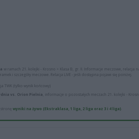
ia
w ramach 21. kolejki - Krosno > Klasa B, gr. II. Informacje meczowe, relacja na
ramek i szczegóły meczowe. Relacja LIVE - jeśli dostępna pojawi się poniżej.
cja TWK (tylko wynik końcowy)
dnia vs. Orion Pielnia
, informacje o pozostałych meczach 21. kolejki - Krosn
ą stronę
wyniki na żywo (Ekstraklasa, 1 liga, 2 liga oraz 3 i 4 liga)
.