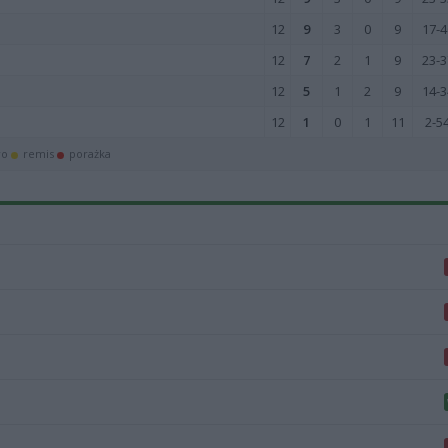
12
9
3
0
9
17-4
12
7
2
1
9
23-3
12
5
1
2
9
14-3
12
1
0
1
11
2-5
wo
remis
porażka