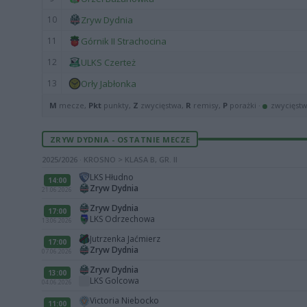
10
Zryw Dydnia
11
Górnik II Strachocina
12
ULKS Czerteż
13
Orły Jabłonka
M
mecze,
Pkt
punkty,
Z
zwycięstwa,
R
remisy,
P
porażki ·
zwycięst
ZRYW DYDNIA - OSTATNIE MECZE
2025/2026 · KROSNO > KLASA B, GR. II
LKS Hłudno
14:00
Zryw Dydnia
21.06.2026
Zryw Dydnia
17:00
LKS Odrzechowa
13.06.2026
Jutrzenka Jaćmierz
17:00
Zryw Dydnia
07.06.2026
Zryw Dydnia
13:00
LKS Golcowa
04.06.2026
Victoria Niebocko
11:00