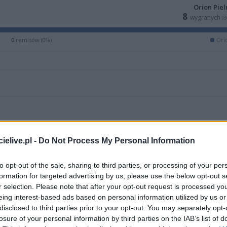
Orion Piel
8
wygranych
(
0
remisów (0%)
Ori
elive.pl -
Do Not Process My Personal Information
to opt-out of the sale, sharing to third parties, or processing of your per
formation for targeted advertising by us, please use the below opt-out s
r selection. Please note that after your opt-out request is processed y
eing interest-based ads based on personal information utilized by us or
ZOBACZ WIĘCEJ (6)
disclosed to third parties prior to your opt-out. You may separately opt-
losure of your personal information by third parties on the IAB’s list of