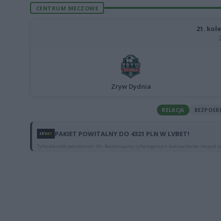
CENTRUM MECZOWE
21. kole
Zryw Dydnia
RELACJA
BEZPOŚR
PAKIET POWITALNY DO 4321 PLN W LVBET!
Tylko dla osób pełnoletnich 18+. Reklamujemy tylko legalnych bukmacherów. Hazard st