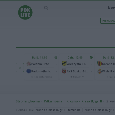
Ne
PIŁKA NO
IEC MECZU
Dziś, 11:00
Dziś, 12:00
Dziś, 12
1
Polonia Warszawa
-
-
Polonia Przemyśl
Wieczysta II Kraków
Korona II
‹
1
ch Chorzów
-
-
Radomyślanka Radomyśl Wielki
AKS Busko-Zdrój
Wisła II 
I liga
IV liga podkarpacka
III liga, gr. IV
III liga, g
Strona główna
Piłka nożna
Krosno > Klasa B, gr. II
Zryw 
ZOBACZ TEŻ
Krosno > Klasa B, gr. II - terminarz
Krosno > Klasa B, gr. II