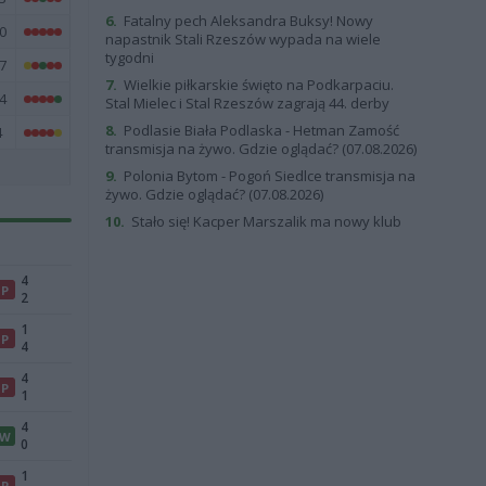
6.
Fatalny pech Aleksandra Buksy! Nowy
0
napastnik Stali Rzeszów wypada na wiele
tygodni
7
7.
Wielkie piłkarskie święto na Podkarpaciu.
4
Stal Mielec i Stal Rzeszów zagrają 44. derby
8.
Podlasie Biała Podlaska - Hetman Zamość
4
transmisja na żywo. Gdzie oglądać? (07.08.2026)
9.
Polonia Bytom - Pogoń Siedlce transmisja na
żywo. Gdzie oglądać? (07.08.2026)
10.
Stało się! Kacper Marszalik ma nowy klub
4
P
2
1
P
4
4
P
1
4
W
0
1
P