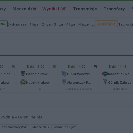
wsy
Mecze dziś
Wyniki LIVE
Transmisje
Transfery
ŻNA
Ekstraklasa
1 liga
2 liga
3 liga
4 liga
Niższe ligi
SIATKÓWKA
TauronL
:00
Dziś, 13:00
Dziś, 14:00
Dziś, 14:45
-
-
-
 Kielce
Podhale Nowy Targ
H. Skrzydlewska Orzeł Łódź
Radomiak Radom
-
-
-
Kraków
Hutnik Kraków
Abramczyk Polonia Bydgoszcz
Górnik Zabrze
r. IV
II liga
Metalkas 2. Ekstraliga
Ekstraklasa
Dydnia – Orion Pielnia
 - tabela/statystyki
Mecze dziś
Wyniki na żywo