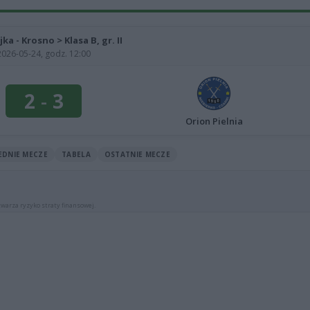
jka - Krosno > Klasa B, gr. II
2026-05-24, godz. 12:00
2
-
3
Orion Pielnia
EDNIE MECZE
TABELA
OSTATNIE MECZE
warza ryzyko straty finansowej.