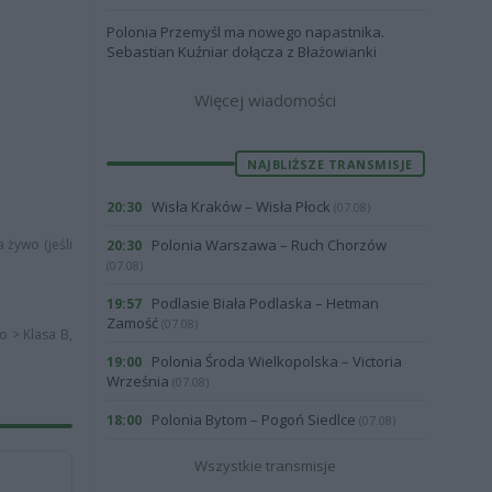
Polonia Przemyśl ma nowego napastnika.
Sebastian Kuźniar dołącza z Błażowianki
Więcej wiadomości
NAJBLIŻSZE TRANSMISJE
Wisła Kraków – Wisła Płock
20:30
(07.08)
 żywo (jeśli
Polonia Warszawa – Ruch Chorzów
20:30
(07.08)
Podlasie Biała Podlaska – Hetman
19:57
Zamość
(07.08)
o > Klasa B,
Polonia Środa Wielkopolska – Victoria
19:00
Września
(07.08)
Polonia Bytom – Pogoń Siedlce
18:00
(07.08)
Wszystkie transmisje