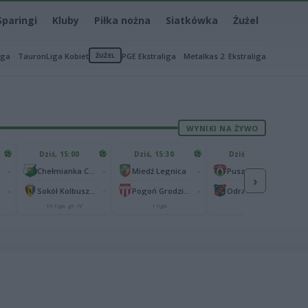
Sparingi
Kluby
Piłka nożna
Siatkówka
Żużel
iga
TauronLiga Kobiet
ŻUŻEL
PGE Ekstraliga
Metalkas 2. Ekstraliga
WYNIKI NA ŻYWO
Dziś, 15:00
Dziś, 15:30
Dziś, 15:30
-
-
-
-
Chełmianka Chełm
Miedź Legnica
Puszcza Niepołomice
›
-
-
-
-
Sokół Kolbuszowa Dolna
Pogoń Grodzisk Mazowiecki
Odra Opole
III liga, gr. IV
I liga
I liga