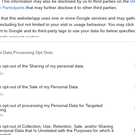
. This information may also be disclosed by us to third parties on the
IA
M
PKT
Z
R
P
GOL
Participants
that may further disclose it to other third parties.
24
62
20
2
2
81-2
 that this website/app uses one or more Google services and may gath
24
54
17
3
4
76-3
including but not limited to your visit or usage behaviour. You may click 
 to Google and its third-party tags to use your data for below specifi
24
43
14
1
9
61-4
ogle consent section.
24
43
13
4
7
63-5
24
42
13
3
8
76-5
l Data Processing Opt Outs
24
39
12
3
9
62-4
o opt-out of the Sharing of my personal data.
24
39
12
3
9
53-4
In
24
36
11
3
10
50-5
o opt-out of the Sale of my Personal Data.
24
32
10
2
12
52-5
In
24
26
8
2
14
46-6
to opt-out of processing my Personal Data for Targeted
24
20
6
2
16
47-6
ing.
In
24
15
4
3
17
33-6
o opt-out of Collection, Use, Retention, Sale, and/or Sharing
24
1
0
1
23
9-11
ersonal Data that Is Unrelated with the Purposes for which it
lected.