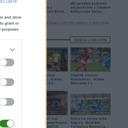
B’s List of
Stal Mielec
JKS Jarosław podzielił
E
FORMA
zremisowała z
się punktami z Sokołem
Podbeskidziem Bielsko-
Kolbuszowa Dolna.
5
Biała. Zobacz skrót
Zobacz skrót
er and store
Zobacz resztę wideo z meczów
8
to grant or
ed purposes
3
ZDJĘCIA Z MECZÓW
0
1
7
5
ZDJĘCIA: Cosmos
ZDJĘCIA: Cosmos
4
Nowotaniec - Siarka
Nowotaniec - Wisłok
Tarnobrzeg 1-2
Wiśniowa 1-1
2
[PUCHAR POLSKI]
5
0
6
Derby Ekoball Stal
Kibice na meczu Arka
3
Sanok - Karpaty Krosno
Gdynia - Bruk-Bet
na remis [ZDJĘCIA]
Termalica Nieciecza