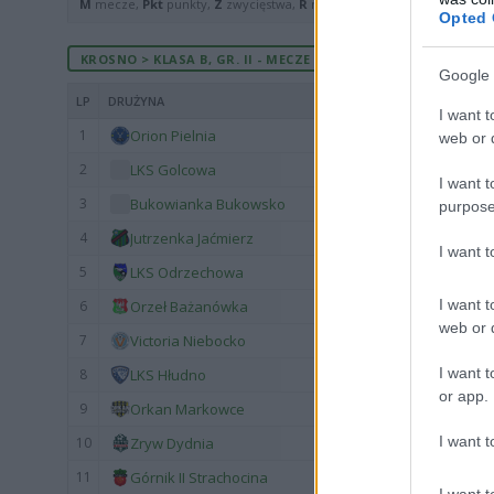
M
mecze,
Pkt
punkty,
Z
zwycięstwa,
R
remisy,
P
porażki ·
zwycięst
Opted 
KROSNO > KLASA B, GR. II - MECZE ROZEGRANE U SIEBIE
Google 
LP
DRUŻYNA
I want t
1
Orion Pielnia
web or d
2
LKS Golcowa
I want t
3
Bukowianka Bukowsko
purpose
4
Jutrzenka Jaćmierz
I want 
5
LKS Odrzechowa
I want t
6
Orzeł Bażanówka
web or d
7
Victoria Niebocko
I want t
8
LKS Hłudno
or app.
9
Orkan Markowce
I want t
10
Zryw Dydnia
11
Górnik II Strachocina
I want t