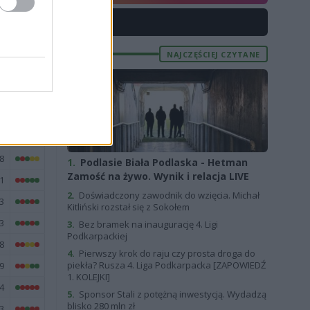
2
X
9
NAJCZĘŚCIEJ CZYTANE
E
FORMA
6
8
1.
Podlasie Biała Podlaska - Hetman
Zamość na żywo. Wynik i relacja LIVE
1
2.
Doświadczony zawodnik do wzięcia. Michał
3
Kitliński rozstał się z Sokołem
3
3.
Bez bramek na inaugurację 4. Ligi
Podkarpackiej
8
4.
Pierwszy krok do raju czy prosta droga do
piekła? Rusza 4. Liga Podkarpacka [ZAPOWIEDŹ
9
1. KOLEJKI]
4
5.
Sponsor Stali z potężną inwestycją. Wydadzą
blisko 280 mln zł
3