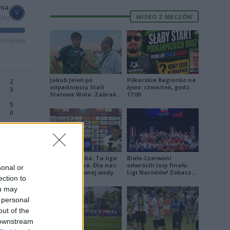
nia
WIDEO Z MECZÓW
80%)
on Pielnia
Jakub Jeleń po
Piłkarskie Bagienko na
2
odpadnięciu Stali
żywo: czwartek, godz.
3
Stalowa Wola: Zabrakło
17:00
doświadczenia
5
0
1
2
Damian Skiba: Ta liga
Biało-Czerwoni
jest brutalna. Dla nas
odwrócili losy finału
sonal or
8
to kubeł zimnej wody
Ligi Narodów! Zobacz
ection to
0
skrót
ou may
 personal
out of the
 downstream