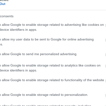
wo
remis
porażka
Out
consents
M
PKT
Z
R
P
GOL
o allow Google to enable storage related to advertising like cookies on
12
31
10
1
1
36-
evice identifiers in apps.
12
28
9
1
2
40-2
o allow my user data to be sent to Google for online advertising
12
27
9
0
3
36-1
s.
12
25
8
1
3
34-2
to allow Google to send me personalized advertising.
12
23
7
2
3
45-2
o allow Google to enable storage related to analytics like cookies on
12
23
7
2
3
29-1
evice identifiers in apps.
12
22
7
1
4
26-1
o allow Google to enable storage related to functionality of the website
12
19
6
1
5
34-2
12
18
5
3
4
31-2
o allow Google to enable storage related to personalization.
12
17
5
2
5
29-2
12
13
4
1
7
24-2
o allow Google to enable storage related to security, including