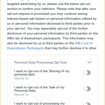
spotkania
. To kompletne źródło danych dla kibiców i pasjonatów
targeted advertising by us, please use the below opt-out
lokalnej piłki nożnej. Jeżeli aktualnie nie widzisz tutaj danych z pewnością
pracujemy nad tym żeby je uzupełnić.
section to confirm your selection. Please note that after your
opt-out request is processed you may continue seeing
Wynik meczu Zryw Dydnia vs Orkan Markowce
interest-based ads based on personal information utilized by
Po zakończeniu spotkania automatycznie publikujemy
oficjalny wynik
us or personal information disclosed to third parties prior to
spotkania
, a także dane meczowe, jeśli są dostępne.
your opt-out. You may separately opt-out of the further
Pełny harmonogram rozgrywek dostępny jest tutaj:
disclosure of your personal information by third parties on the
Krosno > Klasa B,
gr. II - terminarz
.
IAB’s list of downstream participants. This information may
also be disclosed by us to third parties on the
IAB’s List of
Informacje o składach i strzelcach
Downstream Participants
that may further disclose it to other
W miarę dostępności danych, publikujemy
składy wyjściowe,
third parties.
rezerwowych, zmiany oraz listę strzelców bramek
. Informacje te
aktualizujemy zależnie od poziomu ligi i dostępnych źródeł.
Please note that this website/app uses one or more Google
Personal Data Processing Opt Outs
services and may gather and store information including but
Śledź mecze swojej drużyny
not limited to your visit or usage behaviour. You may click to
I want to opt-out of the Sharing of my
Jeśli jesteś kibicem klubu Zryw Dydnia lub Orkan Markowce - zaglądaj
personal data.
grant or deny consent to Google and its third-party tags to
tutaj częściej. Nasz serwis regularnie dostarcza informacje o
terminach
Opted In
use your data for below specified purposes in below Google
meczów, wynikach, transferach i newsach klubowych
.
consent section.
I want to opt-out of the Sale of my
PodkarpacieLive.pl to największa baza
meczów lokalnych drużyn
Personal Data.
piłkarskich
w województwie. Sprawdź nasze relacje, śledź ulubioną ligę i
Opted In
bądź na bieżąco z wydarzeniami z boisk!
I want to opt-out of processing my