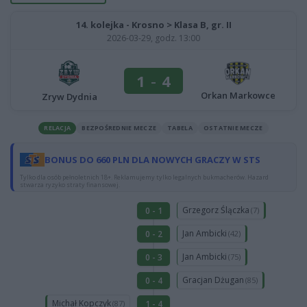
14. kolejka - Krosno > Klasa B, gr. II
2026-03-29, godz. 13:00
1
-
4
Orkan Markowce
Zryw Dydnia
RELACJA
BEZPOŚREDNIE MECZE
TABELA
OSTATNIE MECZE
BONUS DO 660 PLN DLA NOWYCH GRACZY W STS
Tylko dla osób pełnoletnich 18+. Reklamujemy tylko legalnych bukmacherów. Hazard
stwarza ryzyko straty finansowej.
Grzegorz Ślączka
0 - 1
(7)
Jan Ambicki
0 - 2
(42)
Jan Ambicki
0 - 3
(75)
Gracjan Dżugan
0 - 4
(85)
Michał Kopczyk
1 - 4
(87)