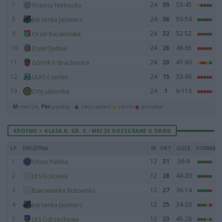
7
24
39
53-45
Victoria Niebocko
8
24
36
50-54
Jutrzenka Jaćmierz
9
24
32
52-52
Orzeł Bażanówka
10
24
26
46-65
Zryw Dydnia
11
24
20
47-60
Górnik II Strachocina
12
24
15
33-66
ULKS Czerteż
13
24
1
9-113
Orły Jabłonka
M
mecze,
Pkt
punkty ·
zwycięstwo
remis
porażka
KROSNO > KLASA B, GR. II - MECZE ROZEGRANE U SIEBIE
LP
DRUŻYNA
M
PKT
GOLE
FORMA
1
12
31
36-9
Orion Pielnia
2
12
28
40-20
LKS Golcowa
3
12
27
36-14
Bukowianka Bukowsko
4
12
25
34-20
Jutrzenka Jaćmierz
5
12
23
45-28
LKS Odrzechowa