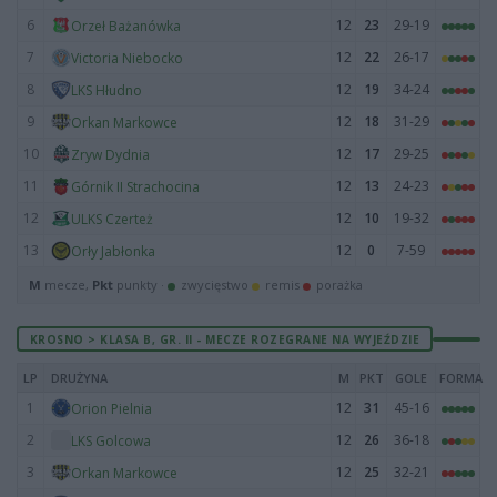
6
12
23
29-19
Orzeł Bażanówka
7
12
22
26-17
Victoria Niebocko
8
12
19
34-24
LKS Hłudno
9
12
18
31-29
Orkan Markowce
10
12
17
29-25
Zryw Dydnia
11
12
13
24-23
Górnik II Strachocina
12
12
10
19-32
ULKS Czerteż
13
12
0
7-59
Orły Jabłonka
M
mecze,
Pkt
punkty ·
zwycięstwo
remis
porażka
KROSNO > KLASA B, GR. II - MECZE ROZEGRANE NA WYJEŹDZIE
LP
DRUŻYNA
M
PKT
GOLE
FORMA
1
12
31
45-16
Orion Pielnia
2
12
26
36-18
LKS Golcowa
3
12
25
32-21
Orkan Markowce