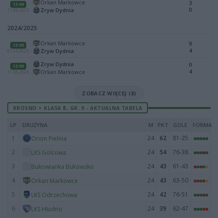
Orkan Markowce
3
13:00
0
Zryw Dydnia
17.08.2025
2024/2025
Orkan Markowce
9
13:00
4
Zryw Dydnia
01.05.2025
Zryw Dydnia
0
13:00
4
Orkan Markowce
11.08.2024
ZOBACZ WIĘCEJ (8)
KROSNO > KLASA B, GR. II - AKTUALNA TABELA
LP
DRUŻYNA
M
PKT
GOLE
FORMA
1
24
62
81-25
Orion Pielnia
2
24
54
76-38
LKS Golcowa
3
24
43
61-43
Bukowianka Bukowsko
4
24
43
63-50
Orkan Markowce
5
24
42
76-51
LKS Odrzechowa
6
24
39
62-47
LKS Hłudno