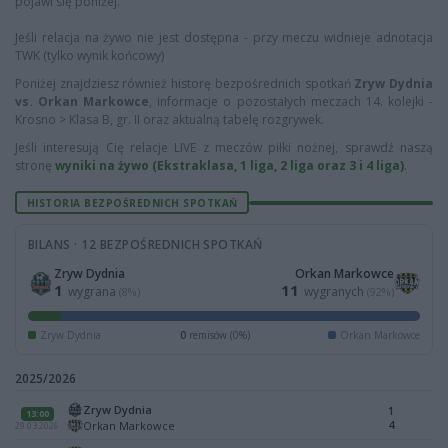
pojawi się poniżej.
Jeśli relacja na żywo nie jest dostępna - przy meczu widnieje adnotacja
TWK (tylko wynik końcowy)
Poniżej znajdziesz również historę bezpośrednich spotkań
Zryw Dydnia
vs. Orkan Markowce
, informacje o pozostałych meczach 14. kolejki -
Krosno > Klasa B, gr. II oraz aktualną tabelę rozgrywek.
Jeśli interesują Cię relacje LIVE z meczów piłki nożnej, sprawdź naszą
stronę
wyniki na żywo (Ekstraklasa, 1 liga, 2 liga oraz 3 i 4 liga)
.
HISTORIA BEZPOŚREDNICH SPOTKAŃ
BILANS · 12 BEZPOŚREDNICH SPOTKAŃ
Zryw Dydnia
Orkan Markowce
1
11
wygrana
wygranych
(8%)
(92%)
Zryw Dydnia
0
remisów (0%)
Orkan Markowce
2025/2026
Zryw Dydnia
1
13:00
4
Orkan Markowce
29.03.2026