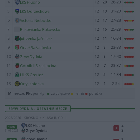
4
12
20
28-23
LKS Hłudno
5
12
19
31-23
LKS Odrzechowa
6
12
17
27-28
Victoria Niebocko
7
12
16
25-29
Bukowianka Bukowsko
8
12
11
16-34
Jutrzenka Jaćmierz
9
12
9
23-33
Orzeł Bażanówka
10
12
9
17-40
Zryw Dydnia
11
12
7
23-37
Górnik II Strachocina
12
12
5
14-34
ULKS Czerteż
13
12
1
2-54
Orły Jabłonka
M
mecze,
Pkt
punkty ·
zwycięstwo
remis
porażka
ZRYW DYDNIA - OSTATNIE MECZE
2025/2026 · KROSNO > KLASA B, GR. II
LKS Hłudno
4
14:00
P
2
Zryw Dydnia
21.06.2026
Zryw Dydnia
1