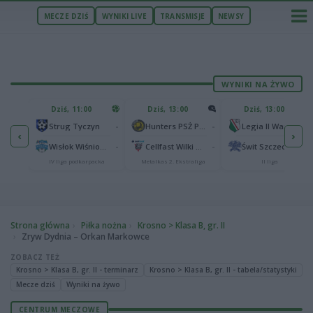
MECZE DZIŚ
WYNIKI LIVE
TRANSMISJE
NEWSY
WYNIKI NA ŻYWO
U
Dziś, 11:00
Dziś, 13:00
Dziś, 13:00
2
Podbeskidzie Bielsko-Biała
-
-
-
Strug Tyczyn
Hunters PSŻ Poznań
Legia II Warszawa
‹
›
2
sk
-
-
-
Wisłok Wiśniowa
Cellfast Wilki Krosno
Świt Szczecin
IV liga podkarpacka
Metalkas 2. Ekstraliga
II liga
Strona główna
Piłka nożna
Krosno > Klasa B, gr. II
Zryw Dydnia – Orkan Markowce
ZOBACZ TEŻ
Krosno > Klasa B, gr. II - terminarz
Krosno > Klasa B, gr. II - tabela/statystyki
Mecze dziś
Wyniki na żywo
CENTRUM MECZOWE