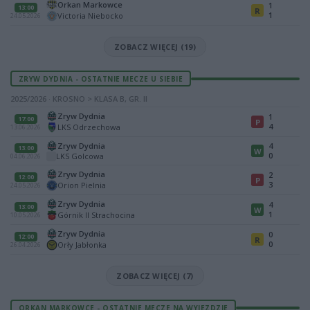
Orkan Markowce
1
13:00
R
1
Victoria Niebocko
24.05.2026
ZOBACZ WIĘCEJ (19)
ZRYW DYDNIA - OSTATNIE MECZE U SIEBIE
2025/2026 · KROSNO > KLASA B, GR. II
Zryw Dydnia
1
17:00
P
4
LKS Odrzechowa
13.06.2026
Zryw Dydnia
4
13:00
W
0
LKS Golcowa
04.06.2026
Zryw Dydnia
2
12:00
P
3
Orion Pielnia
24.05.2026
Zryw Dydnia
4
13:00
W
1
Górnik II Strachocina
10.05.2026
Zryw Dydnia
0
12:00
R
0
Orły Jabłonka
26.04.2026
ZOBACZ WIĘCEJ (7)
ORKAN MARKOWCE - OSTATNIE MECZE NA WYJEZDZIE