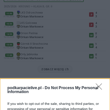
2025/2026 · KROSNO > KLASA B, GR. II
LKS Odrzechowa
4
11:00
P
3
Orkan Markowce
07.06.2026
LKS Golcowa
4
15:00
P
Orkan Markowce
3
31.05.2026
Orion Pielnia
0
14:00
W
2
Orkan Markowce
16.05.2026
Górnik II Strachocina
1
13:00
W
4
Orkan Markowce
02.05.2026
Orły Jabłonka
0
11:00
W
1
Orkan Markowce
19.04.2026
ZOBACZ WIĘCEJ (7)
Mecz Zryw Dydnia - Orkan Markowce (Krosno > Klasa B, gr. II)
Spotkanie pomiędzy
Zryw Dydnia i Orkan Markowce
rozegrane
podkarpacielive.pl -
Do Not Process My Personal
zostanie w ramach Krosno > Klasa B, gr. II (14. kolejki - Krosno > Klasa B,
Information
gr. II).
Na stronie
PodkarpacieLive.pl
znajdziesz
wynik meczu, strzelców
If you wish to opt-out of the sale, sharing to third parties, or
bramek, kartki, składy, statystyki i informacje o przebiegu
processing of your personal or sensitive information for