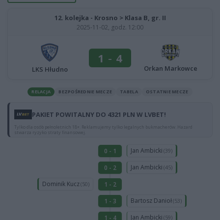
12. kolejka - Krosno > Klasa B, gr. II
2025-11-02, godz. 12:00
1
-
4
Orkan Markowce
LKS Hłudno
RELACJA
BEZPOŚREDNIE MECZE
TABELA
OSTATNIE MECZE
PAKIET POWITALNY DO 4321 PLN W LVBET!
Tylko dla osób pełnoletnich 18+. Reklamujemy tylko legalnych bukmacherów. Hazard
stwarza ryzyko straty finansowej.
Jan Ambicki
0 - 1
(39)
Jan Ambicki
0 - 2
(45)
Dominik Kucz
1 - 2
(50)
Bartosz Danioł
1 - 3
(53)
Jan Ambicki
1 - 4
(59)