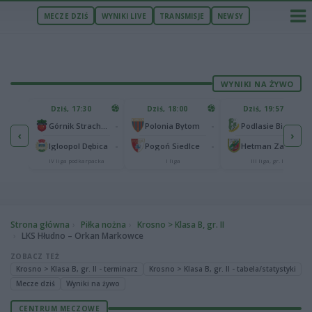
MECZE DZIŚ
WYNIKI LIVE
TRANSMISJE
NEWSY
WYNIKI NA ŻYWO
U
Dziś, 17:30
Dziś, 18:00
Dziś, 19:57
65
lonia Bydgoszcz
-
-
-
Górnik Strachocina
Polonia Bytom
Podlasie Biała Podlaska
‹
›
25
-
-
-
Igloopol Dębica
Pogoń Siedlce
Hetman Zamość
aliga
IV liga podkarpacka
I liga
III liga, gr. IV
Strona główna
Piłka nożna
Krosno > Klasa B, gr. II
LKS Hłudno – Orkan Markowce
ZOBACZ TEŻ
Krosno > Klasa B, gr. II - terminarz
Krosno > Klasa B, gr. II - tabela/statystyki
Mecze dziś
Wyniki na żywo
CENTRUM MECZOWE