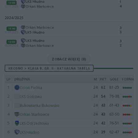
LKS Hłudno
1
12:00
4
Orkan Markowce
02.11.2025
2024/2025
Orkan Markowce
3
15:00
3
LKS Hłudno
11.05.2025
LKS Hłudno
3
12:00
2
Orkan Markowce
08.09.2024
ZOBACZ WIĘCEJ (8)
KROSNO > KLASA B, GR. II - AKTUALNA TABELA
LP
DRUŻYNA
M
PKT
GOLE
FORMA
1
24
62
81-25
Orion Pielnia
2
24
54
76-38
LKS Golcowa
3
24
43
61-43
Bukowianka Bukowsko
4
24
43
63-50
Orkan Markowce
5
24
42
76-51
LKS Odrzechowa
6
24
39
62-47
LKS Hłudno