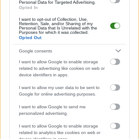
Analiza przed meczem: LKS Hłudno vs Orkan Markowce
Personal Data for Targeted Advertising.
Opted In
Mecz
LKS Hłudno - Orkan Markowce
odbędzie się w ramach 12. kolejki
- Krosno > Klasa B, gr. II. Spotkanie zostanie rozegrane w dniu 02
listopada 2025. Początek meczu o godz. 12:00.
I want to opt-out of Collection, Use,
Retention, Sale, and/or Sharing of my
LKS Hłudno
przystępuje do tego spotkania w roli gospodarza. Jak
Personal Data that Is Unrelated with the
Purposes for which it was collected.
drużyna radzi sobie w sezonie 2025/2026 rozgrywek Krosno > Klasa B, gr.
Opted Out
II przed własną publicznością? Na tej stronie możecie zobaczyć tabelę
uwzględniającą tylko mecze u siebie. W tabeli biorącej pod uwagę tylko
mecze wyjazdowe możecie natomiast sprawdzić jak spisuje się klub
Google consents
Orkan Markowce
.
I want to allow Google to enable storage
Krosno > Klasa B, gr. II - sytuacja w tabeli
related to advertising like cookies on web or
Przed meczami 12. kolejki - Krosno > Klasa B, gr. II gospodarze (LKS
device identifiers in apps.
Hłudno) zajmują
4. miejsce
w tabeli. Goście (Orkan Markowce) plasują
się na
3. miejscu.
I want to allow my user data to be sent to
Poniżej znajdziesz także ostatnie mecze obu drużyn oraz statystyki
Google for online advertising purposes.
bramkowe.
I want to allow Google to send me
LKS Hłudno vs. Orkan Markowce - relacja, wynik na żywo,
personalized advertising.
transmisja
Wynik meczu LKS Hłudno - Orkan Markowce znajdziesz na naszej stronie
I want to allow Google to enable storage
zaraz po jego zakończeniu. Jeżeli szukasz informacji meczowych, zajrzyj
related to analytics like cookies on web or
tutaj:
LKS Hłudno vs. Orkan Markowce - wynik, składy, strzelcy