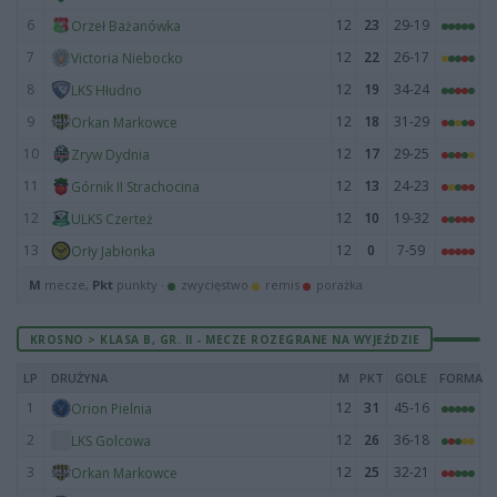
6
12
23
29-19
Orzeł Bażanówka
7
12
22
26-17
Victoria Niebocko
8
12
19
34-24
LKS Hłudno
9
12
18
31-29
Orkan Markowce
10
12
17
29-25
Zryw Dydnia
11
12
13
24-23
Górnik II Strachocina
12
12
10
19-32
ULKS Czerteż
13
12
0
7-59
Orły Jabłonka
M
mecze,
Pkt
punkty ·
zwycięstwo
remis
porażka
KROSNO > KLASA B, GR. II - MECZE ROZEGRANE NA WYJEŹDZIE
LP
DRUŻYNA
M
PKT
GOLE
FORMA
1
12
31
45-16
Orion Pielnia
2
12
26
36-18
LKS Golcowa
3
12
25
32-21
Orkan Markowce