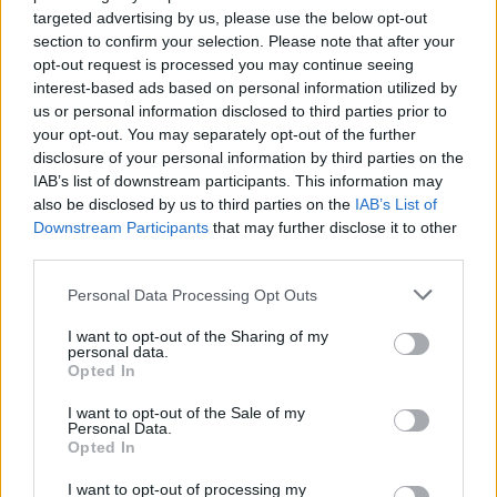
spotkania
. To kompletne źródło danych dla kibiców i pasjonatów
targeted advertising by us, please use the below opt-out
lokalnej piłki nożnej. Jeżeli aktualnie nie widzisz tutaj danych z pewnością
pracujemy nad tym żeby je uzupełnić.
section to confirm your selection. Please note that after your
opt-out request is processed you may continue seeing
Wynik meczu LKS Hłudno vs Orkan Markowce
interest-based ads based on personal information utilized by
Po zakończeniu spotkania automatycznie publikujemy
oficjalny wynik
us or personal information disclosed to third parties prior to
spotkania
, a także dane meczowe, jeśli są dostępne.
your opt-out. You may separately opt-out of the further
Pełny harmonogram rozgrywek dostępny jest tutaj:
disclosure of your personal information by third parties on the
Krosno > Klasa B,
gr. II - terminarz
.
IAB’s list of downstream participants. This information may
also be disclosed by us to third parties on the
IAB’s List of
Informacje o składach i strzelcach
Downstream Participants
that may further disclose it to other
W miarę dostępności danych, publikujemy
składy wyjściowe,
third parties.
rezerwowych, zmiany oraz listę strzelców bramek
. Informacje te
aktualizujemy zależnie od poziomu ligi i dostępnych źródeł.
Please note that this website/app uses one or more Google
Personal Data Processing Opt Outs
services and may gather and store information including but
Śledź mecze swojej drużyny
not limited to your visit or usage behaviour. You may click to
I want to opt-out of the Sharing of my
Jeśli jesteś kibicem klubu LKS Hłudno lub Orkan Markowce - zaglądaj tutaj
personal data.
grant or deny consent to Google and its third-party tags to
częściej. Nasz serwis regularnie dostarcza informacje o
terminach
Opted In
use your data for below specified purposes in below Google
meczów, wynikach, transferach i newsach klubowych
.
consent section.
I want to opt-out of the Sale of my
PodkarpacieLive.pl to największa baza
meczów lokalnych drużyn
Personal Data.
piłkarskich
w województwie. Sprawdź nasze relacje, śledź ulubioną ligę i
Opted In
bądź na bieżąco z wydarzeniami z boisk!
I want to opt-out of processing my