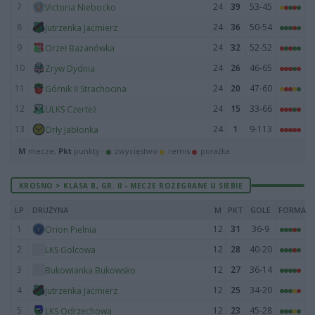
7
24
39
53-45
Victoria Niebocko
8
24
36
50-54
Jutrzenka Jaćmierz
9
24
32
52-52
Orzeł Bażanówka
10
24
26
46-65
Zryw Dydnia
11
24
20
47-60
Górnik II Strachocina
12
24
15
33-66
ULKS Czerteż
13
24
1
9-113
Orły Jabłonka
M
mecze,
Pkt
punkty ·
zwycięstwo
remis
porażka
KROSNO > KLASA B, GR. II - MECZE ROZEGRANE U SIEBIE
LP
DRUŻYNA
M
PKT
GOLE
FORMA
1
12
31
36-9
Orion Pielnia
2
12
28
40-20
LKS Golcowa
3
12
27
36-14
Bukowianka Bukowsko
4
12
25
34-20
Jutrzenka Jaćmierz
5
12
23
45-28
LKS Odrzechowa