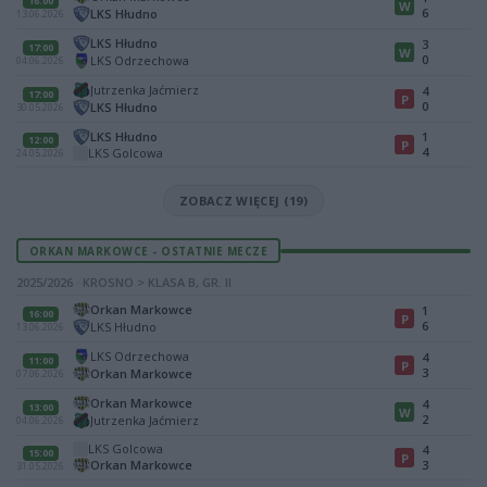
16:00
W
6
LKS Hłudno
13.06.2026
LKS Hłudno
3
17:00
W
0
LKS Odrzechowa
04.06.2026
Jutrzenka Jaćmierz
4
17:00
P
0
LKS Hłudno
30.05.2026
LKS Hłudno
1
12:00
P
4
LKS Golcowa
24.05.2026
ZOBACZ WIĘCEJ (19)
ORKAN MARKOWCE - OSTATNIE MECZE
2025/2026 · KROSNO > KLASA B, GR. II
Orkan Markowce
1
16:00
P
6
LKS Hłudno
13.06.2026
LKS Odrzechowa
4
11:00
P
3
Orkan Markowce
07.06.2026
Orkan Markowce
4
13:00
W
2
Jutrzenka Jaćmierz
04.06.2026
LKS Golcowa
4
15:00
P
Orkan Markowce
3
31.05.2026