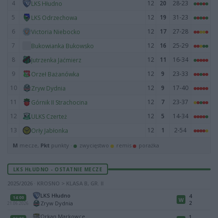
4
12
20
28-23
LKS Hłudno
5
12
19
31-23
LKS Odrzechowa
6
12
17
27-28
Victoria Niebocko
7
12
16
25-29
Bukowianka Bukowsko
8
12
11
16-34
Jutrzenka Jaćmierz
9
12
9
23-33
Orzeł Bażanówka
10
12
9
17-40
Zryw Dydnia
11
12
7
23-37
Górnik II Strachocina
12
12
5
14-34
ULKS Czerteż
13
12
1
2-54
Orły Jabłonka
M
mecze,
Pkt
punkty ·
zwycięstwo
remis
porażka
LKS HŁUDNO - OSTATNIE MECZE
2025/2026 · KROSNO > KLASA B, GR. II
LKS Hłudno
4
14:00
W
2
Zryw Dydnia
21.06.2026
Orkan Markowce
1