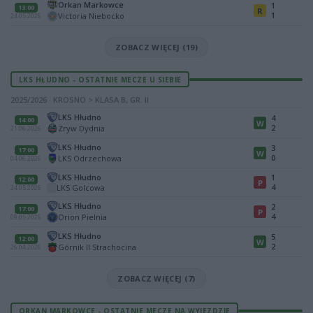
Orkan Markowce
1
13:00
R
1
Victoria Niebocko
24.05.2026
ZOBACZ WIĘCEJ (19)
LKS HŁUDNO - OSTATNIE MECZE U SIEBIE
2025/2026 · KROSNO > KLASA B, GR. II
LKS Hłudno
4
14:00
W
2
Zryw Dydnia
21.06.2026
LKS Hłudno
3
17:00
W
0
LKS Odrzechowa
04.06.2026
LKS Hłudno
1
12:00
P
4
LKS Golcowa
24.05.2026
LKS Hłudno
2
17:00
P
4
Orion Pielnia
09.05.2026
LKS Hłudno
5
12:00
W
2
Górnik II Strachocina
26.04.2026
ZOBACZ WIĘCEJ (7)
ORKAN MARKOWCE - OSTATNIE MECZE NA WYJEZDZIE