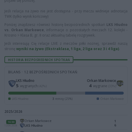
pojawi się poniżej.
Jeśli relacja na żywo nie jest dostępna - przy meczu widnieje adnotacja
TWK (tylko wynik końcowy)
Poniżej znajdziesz również historę bezpośrednich spotkań
LKS Hłudno
vs. Orkan Markowce
, informacje o pozostałych meczach 12. kolejki -
Krosno > Klasa B, gr. II oraz aktualną tabelę rozgrywek.
Jeśli interesują Cię relacje LIVE z meczów piłki nożnej, sprawdź naszą
stronę
wyniki na żywo (Ekstraklasa, 1 liga, 2 liga oraz 3 i 4 liga)
.
HISTORIA BEZPOŚREDNICH SPOTKAŃ
BILANS · 12 BEZPOŚREDNICH SPOTKAŃ
LKS Hłudno
Orkan Markowce
5
4
wygranych
wygrane
(42%)
(33%)
LKS Hłudno
3
remisy (25%)
Orkan Markowce
2025/2026
Orkan Markowce
1
16:00
6
LKS Hłudno
13.06.2026