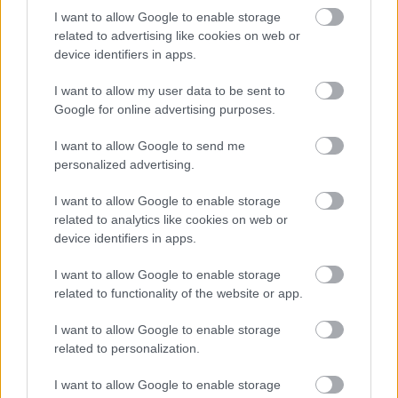
I want to allow Google to enable storage
Krosno > Klasa B, gr. II - sytuacja w tabeli
related to advertising like cookies on web or
Przed meczami 20. kolejki - Krosno > Klasa B, gr. II gospodarze (Victoria
device identifiers in apps.
Niebocko) zajmują
6. miejsce
w tabeli. Goście (LKS Hłudno) plasują się na
4. miejscu.
I want to allow my user data to be sent to
Poniżej znajdziesz także ostatnie mecze obu drużyn oraz statystyki
Google for online advertising purposes.
bramkowe.
I want to allow Google to send me
Victoria Niebocko vs. LKS Hłudno - relacja, wynik na żywo,
personalized advertising.
transmisja
Wynik meczu Victoria Niebocko - LKS Hłudno znajdziesz na naszej stronie
I want to allow Google to enable storage
zaraz po jego zakończeniu. Jeżeli szukasz informacji meczowych, zajrzyj
related to analytics like cookies on web or
tutaj:
Victoria Niebocko vs. LKS Hłudno - wynik, składy, strzelcy
device identifiers in apps.
Jeżeli w internecie lub TV dostępna jest
transmisja na żywo z meczu
Victoria Niebocko vs. LKS Hłudno
albo innych spotkań Krosno > Klasa
I want to allow Google to enable storage
B, gr. II na pewno znajdziesz takie informacje na naszym portalu. Możliwe
related to functionality of the website or app.
jednak, że nigdzie nie pojawi się stream online z tego pojedynku. Śledź
portal podkarpacieLIVE.pl i bądź na bieżąco.
I want to allow Google to enable storage
related to personalization.
Asseco Resovia
Developres Rzeszów
ITA TOOLS Stal Mielec
I want to allow Google to enable storage
|
|
|