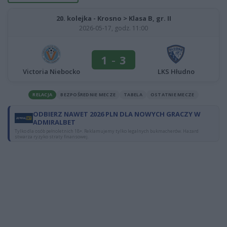
20. kolejka - Krosno > Klasa B, gr. II
2026-05-17, godz. 11:00
1
-
3
Victoria Niebocko
LKS Hłudno
RELACJA
BEZPOŚREDNIE MECZE
TABELA
OSTATNIE MECZE
ODBIERZ NAWET 2026 PLN DLA NOWYCH GRACZY W
ADMIRALBET
Tylko dla osób pełnoletnich 18+. Reklamujemy tylko legalnych bukmacherów. Hazard
stwarza ryzyko straty finansowej.