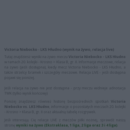
Victoria Niebocko - LKS Hłudno (wynik na żywo, relacja live)
Tutaj znajdziesz wyniki na żywo meczu
Victoria Niebocko - LKS Hłudno
w ramach 20. kolejki - Krosno > Klasa B, gr. II. Informacje meczowe, relacja
na żywo (jeśli dostępna), kiedy mecz Victoria Niebocko - LKS Hłudno, a
także strzelcy bramek i szczegóły meczowe. Relacja LIVE - jeśli dostępna
pojawi się poniżej.
Jeśli relacja na żywo nie jest dostępna - przy meczu widnieje adnotacja
TWK (tylko wynik końcowy)
Poniżej znajdziesz również historę bezpośrednich spotkań
Victoria
Niebocko vs. LKS Hłudno
, informacje o pozostałych meczach 20. kolejki
- Krosno > Klasa B, gr. II oraz aktualną tabelę rozgrywek.
Jeśli interesują Cię relacje LIVE z meczów piłki nożnej, sprawdź naszą
stronę
wyniki na żywo (Ekstraklasa, 1 liga, 2 liga oraz 3 i 4 liga)
.