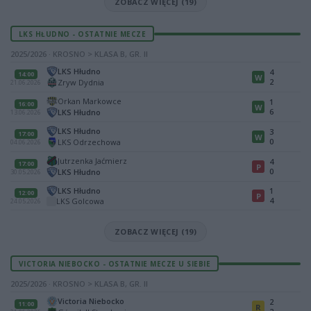
ZOBACZ WIĘCEJ (19)
LKS HŁUDNO - OSTATNIE MECZE
2025/2026 · KROSNO > KLASA B, GR. II
LKS Hłudno
4
14:00
W
2
Zryw Dydnia
21.06.2026
Orkan Markowce
1
16:00
W
6
LKS Hłudno
13.06.2026
LKS Hłudno
3
17:00
W
0
LKS Odrzechowa
04.06.2026
Jutrzenka Jaćmierz
4
17:00
P
0
LKS Hłudno
30.05.2026
LKS Hłudno
1
12:00
P
4
LKS Golcowa
24.05.2026
ZOBACZ WIĘCEJ (19)
VICTORIA NIEBOCKO - OSTATNIE MECZE U SIEBIE
2025/2026 · KROSNO > KLASA B, GR. II
Victoria Niebocko
2
11:00
R