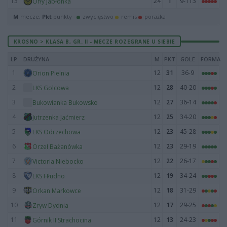
13
24
1
9-113
Orły Jabłonka
M
mecze,
Pkt
punkty ·
zwycięstwo
remis
porażka
KROSNO > KLASA B, GR. II - MECZE ROZEGRANE U SIEBIE
LP
DRUŻYNA
M
PKT
GOLE
FORMA
1
12
31
36-9
Orion Pielnia
2
12
28
40-20
LKS Golcowa
3
12
27
36-14
Bukowianka Bukowsko
4
12
25
34-20
Jutrzenka Jaćmierz
5
12
23
45-28
LKS Odrzechowa
6
12
23
29-19
Orzeł Bażanówka
7
12
22
26-17
Victoria Niebocko
8
12
19
34-24
LKS Hłudno
9
12
18
31-29
Orkan Markowce
10
12
17
29-25
Zryw Dydnia
11
12
13
24-23
Górnik II Strachocina