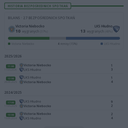
HISTORIA BEZPOŚREDNICH SPOTKAŃ
BILANS · 27 BEZPOŚREDNICH SPOTKAŃ
Victoria Niebocko
LKS Hłudno
10
13
wygranych
wygranych
(37%)
(48%)
Victoria Niebocko
4
remisy (15%)
LKS Hłudno
2025/2026
Victoria Niebocko
1
11:00
3
LKS Hłudno
17.05.2026
LKS Hłudno
1
13:00
4
Victoria Niebocko
28.09.2025
2024/2025
LKS Hłudno
9
17:00
2
Victoria Niebocko
17.05.2025
Victoria Niebocko
2
13:00
4
LKS Hłudno
15.09.2024