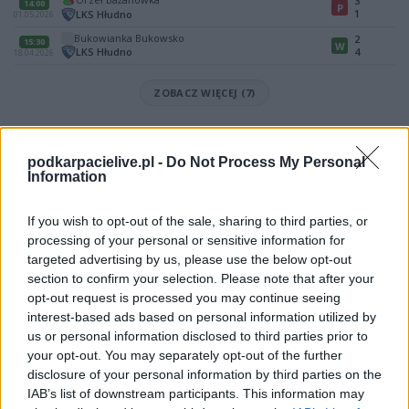
3
14:00
P
1
LKS Hłudno
01.05.2026
Bukowianka Bukowsko
2
15:30
W
LKS Hłudno
4
18.04.2026
ZOBACZ WIĘCEJ (7)
Mecz Victoria Niebocko - LKS Hłudno (Krosno > Klasa B, gr. II)
Spotkanie pomiędzy
Victoria Niebocko i LKS Hłudno
rozegrane
podkarpacielive.pl -
Do Not Process My Personal
zostanie w ramach Krosno > Klasa B, gr. II (20. kolejki - Krosno > Klasa B,
Information
gr. II).
Na stronie
PodkarpacieLive.pl
znajdziesz
wynik meczu, strzelców
If you wish to opt-out of the sale, sharing to third parties, or
bramek, kartki, składy, statystyki i informacje o przebiegu
processing of your personal or sensitive information for
spotkania
. To kompletne źródło danych dla kibiców i pasjonatów
targeted advertising by us, please use the below opt-out
lokalnej piłki nożnej. Jeżeli aktualnie nie widzisz tutaj danych z pewnością
pracujemy nad tym żeby je uzupełnić.
section to confirm your selection. Please note that after your
opt-out request is processed you may continue seeing
Wynik meczu Victoria Niebocko vs LKS Hłudno
interest-based ads based on personal information utilized by
Po zakończeniu spotkania automatycznie publikujemy
oficjalny wynik
us or personal information disclosed to third parties prior to
spotkania
, a także dane meczowe, jeśli są dostępne.
your opt-out. You may separately opt-out of the further
Pełny harmonogram rozgrywek dostępny jest tutaj:
disclosure of your personal information by third parties on the
Krosno > Klasa B,
gr. II - terminarz
.
IAB’s list of downstream participants. This information may