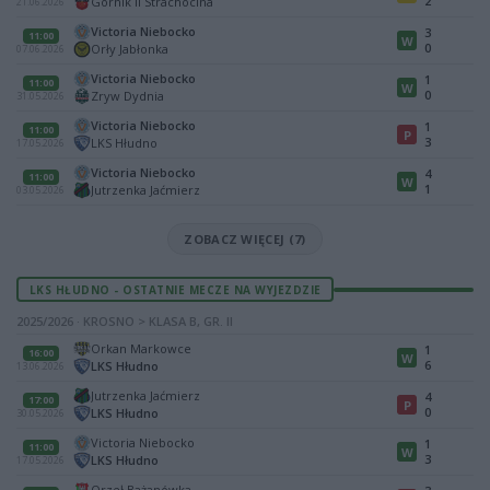
2
Górnik II Strachocina
21.06.2026
Victoria Niebocko
3
11:00
W
0
Orły Jabłonka
07.06.2026
Victoria Niebocko
1
11:00
W
0
Zryw Dydnia
31.05.2026
Victoria Niebocko
1
11:00
P
3
LKS Hłudno
17.05.2026
Victoria Niebocko
4
11:00
W
1
Jutrzenka Jaćmierz
03.05.2026
ZOBACZ WIĘCEJ (7)
LKS HŁUDNO - OSTATNIE MECZE NA WYJEZDZIE
2025/2026 · KROSNO > KLASA B, GR. II
Orkan Markowce
1
16:00
W
6
LKS Hłudno
13.06.2026
Jutrzenka Jaćmierz
4
17:00
P
0
LKS Hłudno
30.05.2026
Victoria Niebocko
1
11:00
W
3
LKS Hłudno
17.05.2026
Orzeł Bażanówka