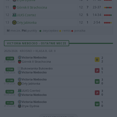
11
12
7
23-37
Górnik II Strachocina
12
12
5
14-34
ULKS Czerteż
13
12
1
2-54
Orły Jabłonka
M
mecze,
Pkt
punkty ·
zwycięstwo
remis
porażka
VICTORIA NIEBOCKO - OSTATNIE MECZE
2025/2026 · KROSNO > KLASA B, GR. II
Victoria Niebocko
2
11:00
R
2
Górnik II Strachocina
21.06.2026
Bukowianka Bukowsko
5
17:00
P
Victoria Niebocko
1
13.06.2026
Victoria Niebocko
3
11:00
W
0
Orły Jabłonka
07.06.2026
ULKS Czerteż
3
12:00
P
0
Victoria Niebocko
04.06.2026
Victoria Niebocko
1
11:00
W
0
Zryw Dydnia
31.05.2026