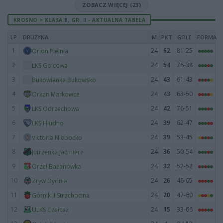
ZOBACZ WIĘCEJ (23)
KROSNO > KLASA B, GR. II - AKTUALNA TABELA
LP
DRUŻYNA
M
PKT
GOLE
FORMA
1
24
62
81-25
Orion Pielnia
2
24
54
76-38
LKS Golcowa
3
24
43
61-43
Bukowianka Bukowsko
4
24
43
63-50
Orkan Markowce
5
24
42
76-51
LKS Odrzechowa
6
24
39
62-47
LKS Hłudno
7
24
39
53-45
Victoria Niebocko
8
24
36
50-54
Jutrzenka Jaćmierz
9
24
32
52-52
Orzeł Bażanówka
10
24
26
46-65
Zryw Dydnia
11
24
20
47-60
Górnik II Strachocina
12
24
15
33-66
ULKS Czerteż