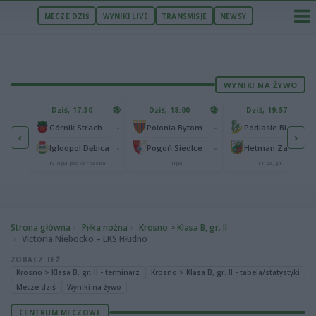
MECZE DZIŚ
WYNIKI LIVE
TRANSMISJE
NEWSY
WYNIKI NA ŻYWO
U
Dziś, 17:30
Dziś, 18:00
Dziś, 19:57
65
lonia Bydgoszcz
-
-
-
Górnik Strachocina
Polonia Bytom
Podlasie Biała Podlaska
‹
›
25
-
-
-
Igloopol Dębica
Pogoń Siedlce
Hetman Zamość
aliga
IV liga podkarpacka
I liga
III liga, gr. IV
Strona główna
Piłka nożna
Krosno > Klasa B, gr. II
Victoria Niebocko – LKS Hłudno
ZOBACZ TEŻ
Krosno > Klasa B, gr. II - terminarz
Krosno > Klasa B, gr. II - tabela/statystyki
Mecze dziś
Wyniki na żywo
CENTRUM MECZOWE