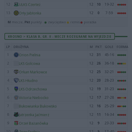
12
12
10
19-32
ULKS Czerteż
13
12
0
7-59
Orły Jabłonka
M
mecze,
Pkt
punkty ·
zwycięstwo
remis
porażka
KROSNO > KLASA B, GR. II - MECZE ROZEGRANE NA WYJEŹDZIE
LP
DRUŻYNA
M
PKT
GOLE
FORMA
1
12
31
45-16
Orion Pielnia
2
12
26
36-18
LKS Golcowa
3
12
25
32-21
Orkan Markowce
4
12
20
28-23
LKS Hłudno
5
12
19
31-23
LKS Odrzechowa
6
12
17
27-28
Victoria Niebocko
7
12
16
25-29
Bukowianka Bukowsko
8
12
11
16-34
Jutrzenka Jaćmierz
9
12
9
23-33
Orzeł Bażanówka
10
12
9
17-40
Zryw Dydnia