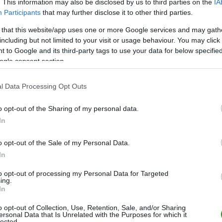
. This information may also be disclosed by us to third parties on the
IA
Participants
that may further disclose it to other third parties.
II
13.
 that this website/app uses one or more Google services and may gath
II
13.
including but not limited to your visit or usage behaviour. You may click 
II
13.
 to Google and its third-party tags to use your data for below specifi
ogle consent section.
ZOBACZ WIĘCEJ (8)
l Data Processing Opt Outs
o opt-out of the Sharing of my personal data.
In
o opt-out of the Sale of my Personal Data.
In
to opt-out of processing my Personal Data for Targeted
ing.
In
o opt-out of Collection, Use, Retention, Sale, and/or Sharing
ersonal Data that Is Unrelated with the Purposes for which it
lected.