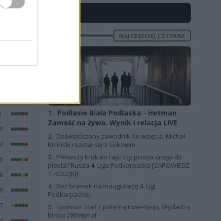
0
X
6
NAJCZĘŚCIEJ CZYTANE
3
E
FORMA
1.
Podlasie Biała Podlaska - Hetman
9
Zamość na żywo. Wynik i relacja LIVE
0
2.
Doświadczony zawodnik do wzięcia. Michał
4
Kitliński rozstał się z Sokołem
3.
Pierwszy krok do raju czy prosta droga do
0
piekła? Rusza 4. Liga Podkarpacka [ZAPOWIEDŹ
1. KOLEJKI]
8
4.
Bez bramek na inaugurację 4. Ligi
9
Podkarpackiej
7
5.
Sponsor Stali z potężną inwestycją. Wydadzą
blisko 280 mln zł
4