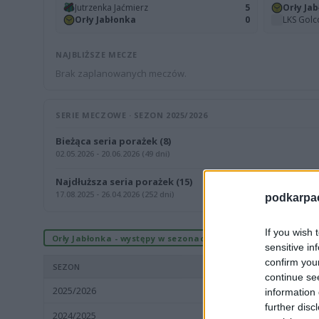
Jutrzenka Jaćmierz
5
Orły Ja
Orły Jabłonka
0
LKS Gol
NAJBLIŻSZE MECZE
Brak zaplanowanych meczów.
SERIE MECZOWE · SEZON 2025/2026
Bieżąca seria porażek (8)
02.05.2026 - 20.06.2026 (49 dni)
Najdłuższa seria porażek (15)
17.08.2025 - 26.04.2026 (252 dni)
podkarpaci
If you wish 
Orły Jabłonka - występy w sezonach
sensitive in
confirm you
SEZON
continue se
2025/2026
Krosno > Klasa B, gr. 
information 
further disc
2024/2025
Krosno > Klasa B, gr. 