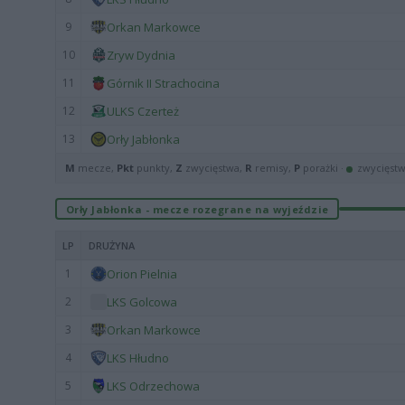
9
Orkan Markowce
10
Zryw Dydnia
11
Górnik II Strachocina
12
ULKS Czerteż
13
Orły Jabłonka
M
mecze,
Pkt
punkty,
Z
zwycięstwa,
R
remisy,
P
porażki ·
zwycięst
Orły Jabłonka - mecze rozegrane na wyjeździe
LP
DRUŻYNA
1
Orion Pielnia
2
LKS Golcowa
3
Orkan Markowce
4
LKS Hłudno
5
LKS Odrzechowa