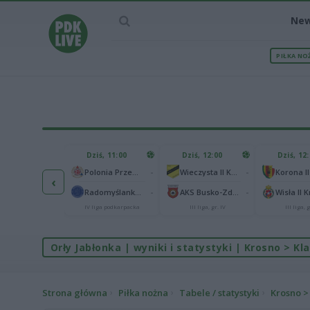
Ne
PIŁKA NO
IEC MECZU
Dziś, 11:00
Dziś, 12:00
Dziś, 12
1
Polonia Warszawa
-
-
Polonia Przemyśl
Wieczysta II Kraków
Korona II
‹
1
ch Chorzów
-
-
Radomyślanka Radomyśl Wielki
AKS Busko-Zdrój
Wisła II 
I liga
IV liga podkarpacka
III liga, gr. IV
III liga, g
Orły Jabłonka | wyniki i statystyki | Krosno > Kla
Strona główna
Piłka nożna
Tabele / statystyki
Krosno > 