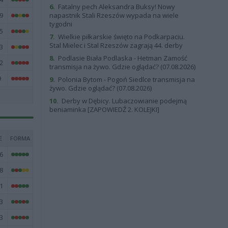
6.
Fatalny pech Aleksandra Buksy! Nowy
9
napastnik Stali Rzeszów wypada na wiele
tygodni
5
7.
Wielkie piłkarskie święto na Podkarpaciu.
Stal Mielec i Stal Rzeszów zagrają 44. derby
3
8.
Podlasie Biała Podlaska - Hetman Zamość
2
transmisja na żywo. Gdzie oglądać? (07.08.2026)
9
9.
Polonia Bytom - Pogoń Siedlce transmisja na
żywo. Gdzie oglądać? (07.08.2026)
10.
Derby w Dębicy. Lubaczowianie podejmą
beniaminka [ZAPOWIEDŹ 2. KOLEJKI]
E
FORMA
6
8
1
3
3