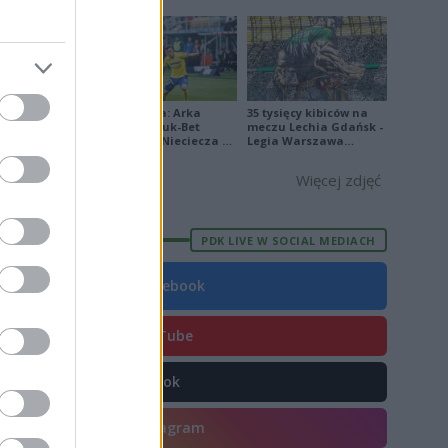
P
[ZDJĘCIA]
0
Ekstraklasa: Arka
35 tysięcy kibiców na
E
FORMA
Gdynia - Bruk-Bet
meczu Lechia Gdańsk -
Termalica Nieciecza 2-
Legia Warszawa
3 [ZDJĘCIA]
[OPRAWA, ZDJĘCIA]
5
Więcej zdjęć
8
3
PDK LIVE W SOCIAL MEDIACH
0
1
Facebook
7
YouTube
5
4
TikTok
2
Instagram
5