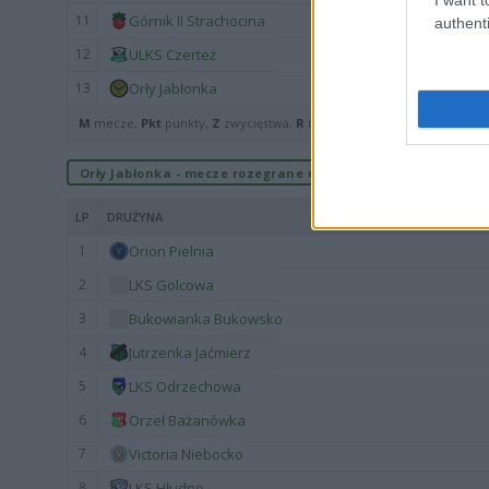
11
Górnik II Strachocina
authenti
12
ULKS Czerteż
13
Orły Jabłonka
M
mecze,
Pkt
punkty,
Z
zwycięstwa,
R
remisy,
P
porażki ·
zwycięst
Orły Jabłonka - mecze rozegrane u siebie
LP
DRUŻYNA
1
Orion Pielnia
2
LKS Golcowa
3
Bukowianka Bukowsko
4
Jutrzenka Jaćmierz
5
LKS Odrzechowa
6
Orzeł Bażanówka
7
Victoria Niebocko
8
LKS Hłudno