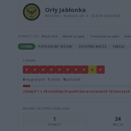
Orły Jabłonka
KROSNO > KLASA B, GR. II · SEZON 2025/2026
ZOBACZ TEŻ:
Mecze dziś
Wyniki na żywo
Transmisje na żywo
Gieł
FORMA
POPRZEDNIE SEZONY
OSTATNIE MECZE
TABELA
FORMA
P
P
P
P
P
P
P
P
R
P
0
wygranych ·
1
remis ·
9
porażek
Zdobyli 1 z 30 możliwych punktów w ostatnich 10 meczach
BILANS SEZONU 2025/2026
1
24
PUNKTY
MECZE