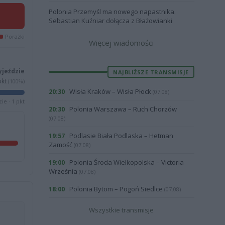
Polonia Przemyśl ma nowego napastnika.
Sebastian Kuźniar dołącza z Błażowianki
Porażki
Więcej wiadomości
yjeździe
NAJBLIŻSZE TRANSMISJE
kt
(100%)
Wisła Kraków – Wisła Płock
20:30
(07.08)
ie · 1 pkt
Polonia Warszawa – Ruch Chorzów
20:30
(07.08)
Podlasie Biała Podlaska – Hetman
19:57
Zamość
(07.08)
Polonia Środa Wielkopolska – Victoria
19:00
Września
(07.08)
Polonia Bytom – Pogoń Siedlce
18:00
(07.08)
Wszystkie transmisje