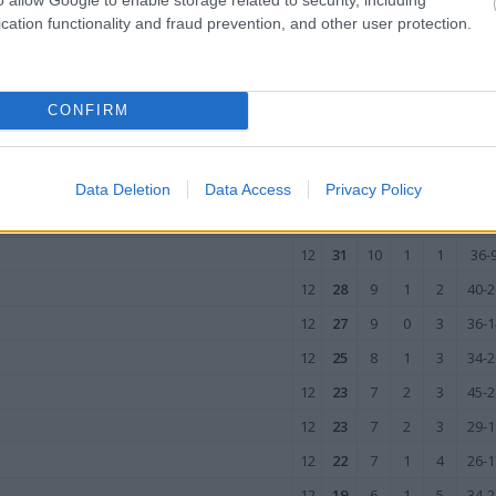
24
20
6
2
16
47-6
cation functionality and fraud prevention, and other user protection.
24
15
4
3
17
33-6
24
1
0
1
23
9-11
CONFIRM
wo
remis
porażka
Data Deletion
Data Access
Privacy Policy
M
PKT
Z
R
P
GOL
12
31
10
1
1
36-
12
28
9
1
2
40-2
12
27
9
0
3
36-1
12
25
8
1
3
34-2
12
23
7
2
3
45-2
12
23
7
2
3
29-1
12
22
7
1
4
26-1
12
19
6
1
5
34-2