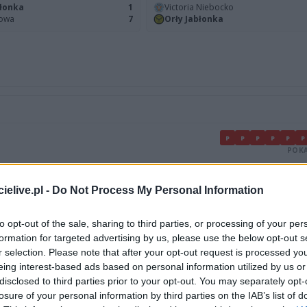
błonka
1
Victoria Niebocko
cowa
7
Orły Jabłonka
P
P
P
P
P
P
POKA
P
P
P
P
P
P
P
P
P
P
P
P
P
elive.pl -
Do Not Process My Personal Information
POKA
to opt-out of the sale, sharing to third parties, or processing of your per
formation for targeted advertising by us, please use the below opt-out s
r selection. Please note that after your opt-out request is processed y
LIGA
MIEJSCE
eing interest-based ads based on personal information utilized by us or
II
13.
disclosed to third parties prior to your opt-out. You may separately opt-
losure of your personal information by third parties on the IAB’s list of
II
12.