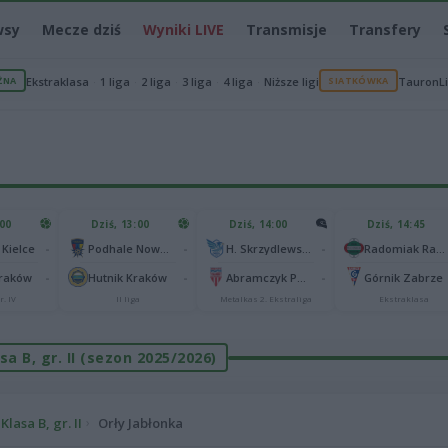
wsy
Mecze dziś
Wyniki LIVE
Transmisje
Transfery
ŻNA
Ekstraklasa
1 liga
2 liga
3 liga
4 liga
Niższe ligi
SIATKÓWKA
TauronL
:00
Dziś, 13:00
Dziś, 14:00
Dziś, 14:45
-
-
-
 Kielce
Podhale Nowy Targ
H. Skrzydlewska Orzeł Łódź
Radomiak Radom
-
-
-
Kraków
Hutnik Kraków
Abramczyk Polonia Bydgoszcz
Górnik Zabrze
r. IV
II liga
Metalkas 2. Ekstraliga
Ekstraklasa
sa B, gr. II (sezon 2025/2026)
Klasa B, gr. II
Orły Jabłonka