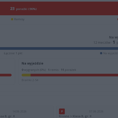
23
porażki (96%)
Remisy
Na w
1
12 meczów ·
p
Łącznie 1 pkt
Na wyjeźdz
Na wyjeździe
0
wygranych (0%) ·
1
remis ·
11
porażek
Bramki 2-54
14.06.2026
P
07.06.2026
a B, gr. II
Krosno > Klasa B, gr. II