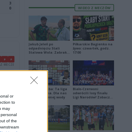
3
WIDEO Z MECZÓW
0
Jakub Jeleń po
Piłkarskie Bagienko na
odpadnięciu Stali
żywo: czwartek, godz.
Stalowa Wola: Zabrakło
17:00
doświadczenia
P
P
Ż MECZE
P
P
Ż MECZE
Damian Skiba: Ta liga
Biało-Czerwoni
jest brutalna. Dla nas
odwrócili losy finału
sonal or
to kubeł zimnej wody
Ligi Narodów! Zobacz
skrót
ection to
ou may
 personal
out of the
 downstream