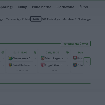
Sparingi
Kluby
Piłka nożna
Siatkówka
Żużel
iga
TauronLiga Kobiet
ŻUŻEL
PGE Ekstraliga
Metalkas 2. Ekstraliga
WYNIKI NA ŻYWO
Dziś, 15:00
Dziś, 15:30
Dziś, 15:30
-
-
-
-
Chełmianka Chełm
Miedź Legnica
Puszcza Niepołomice
›
-
-
-
-
Sokół Kolbuszowa Dolna
Pogoń Grodzisk Mazowiecki
Odra Opole
III liga, gr. IV
I liga
I liga