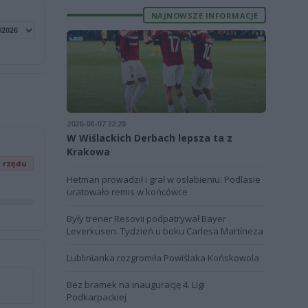
NAJNOWSZE INFORMACJE
2026-08-07 22:28
W Wiślackich Derbach lepsza ta z
Krakowa
z rzędu
Hetman prowadził i grał w osłabieniu. Podlasie
uratowało remis w końcówce
Były trener Resovii podpatrywał Bayer
Leverkusen. Tydzień u boku Carlesa Martíneza
Lublinianka rozgromiła Powiślaka Końskowola
Bez bramek na inaugurację 4. Ligi
Podkarpackiej