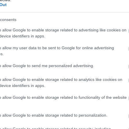
Out
ZOBACZ WIĘCEJ (19)
consents
o allow Google to enable storage related to advertising like cookies on
evice identifiers in apps.
M
PKT
Z
R
P
GOL
24
62
20
2
2
81-2
o allow my user data to be sent to Google for online advertising
s.
24
54
17
3
4
76-3
24
43
14
1
9
61-4
to allow Google to send me personalized advertising.
24
43
13
4
7
63-5
o allow Google to enable storage related to analytics like cookies on
24
42
13
3
8
76-5
evice identifiers in apps.
24
39
12
3
9
62-4
o allow Google to enable storage related to functionality of the website
24
39
12
3
9
53-4
24
36
11
3
10
50-5
o allow Google to enable storage related to personalization.
24
32
10
2
12
52-5
24
26
8
2
14
46-6
o allow Google to enable storage related to security, including