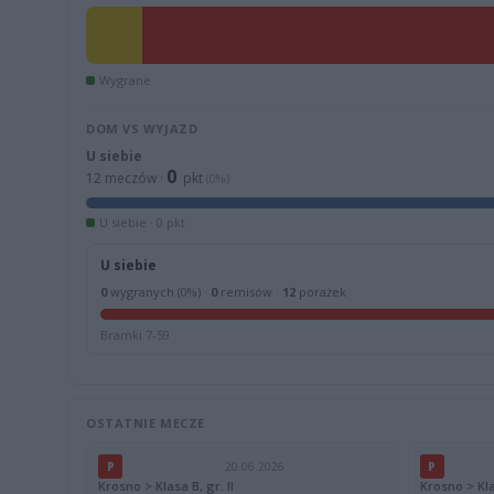
Wygrane
DOM VS WYJAZD
U siebie
0
12 meczów ·
pkt
(0%)
U siebie · 0 pkt
U siebie
0
wygranych (0%) ·
0
remisów ·
12
porażek
Bramki 7-59
OSTATNIE MECZE
P
20.06.2026
P
Krosno > Klasa B, gr. II
Krosno > Klas