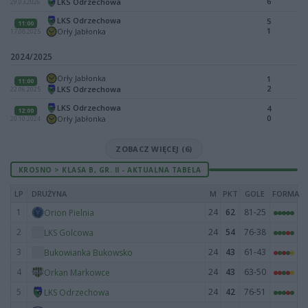
6
LKS Odrzechowa
29.03.2026
LKS Odrzechowa
5
11:00
1
Orły Jabłonka
17.08.2025
2024/2025
Orły Jabłonka
1
11:00
2
LKS Odrzechowa
22.06.2025
LKS Odrzechowa
4
12:00
0
Orły Jabłonka
20.10.2024
ZOBACZ WIĘCEJ (6)
KROSNO > KLASA B, GR. II - AKTUALNA TABELA
LP
DRUŻYNA
M
PKT
GOLE
FORMA
1
24
62
81-25
Orion Pielnia
2
24
54
76-38
LKS Golcowa
3
24
43
61-43
Bukowianka Bukowsko
4
24
43
63-50
Orkan Markowce
5
24
42
76-51
LKS Odrzechowa