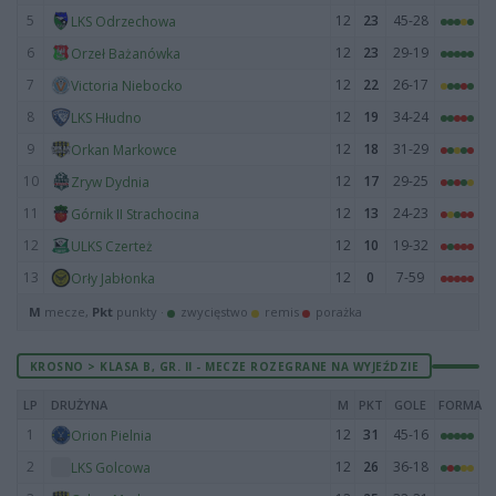
5
12
23
45-28
LKS Odrzechowa
6
12
23
29-19
Orzeł Bażanówka
7
12
22
26-17
Victoria Niebocko
8
12
19
34-24
LKS Hłudno
9
12
18
31-29
Orkan Markowce
10
12
17
29-25
Zryw Dydnia
11
12
13
24-23
Górnik II Strachocina
12
12
10
19-32
ULKS Czerteż
13
12
0
7-59
Orły Jabłonka
M
mecze,
Pkt
punkty ·
zwycięstwo
remis
porażka
KROSNO > KLASA B, GR. II - MECZE ROZEGRANE NA WYJEŹDZIE
LP
DRUŻYNA
M
PKT
GOLE
FORMA
1
12
31
45-16
Orion Pielnia
2
12
26
36-18
LKS Golcowa