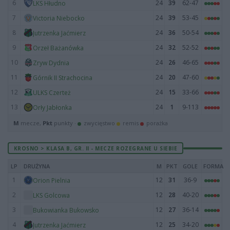
6
24
39
62-47
LKS Hłudno
7
24
39
53-45
Victoria Niebocko
8
24
36
50-54
Jutrzenka Jaćmierz
9
24
32
52-52
Orzeł Bażanówka
10
24
26
46-65
Zryw Dydnia
11
24
20
47-60
Górnik II Strachocina
12
24
15
33-66
ULKS Czerteż
13
24
1
9-113
Orły Jabłonka
M
mecze,
Pkt
punkty ·
zwycięstwo
remis
porażka
KROSNO > KLASA B, GR. II - MECZE ROZEGRANE U SIEBIE
LP
DRUŻYNA
M
PKT
GOLE
FORMA
1
12
31
36-9
Orion Pielnia
2
12
28
40-20
LKS Golcowa
3
12
27
36-14
Bukowianka Bukowsko
4
12
25
34-20
Jutrzenka Jaćmierz