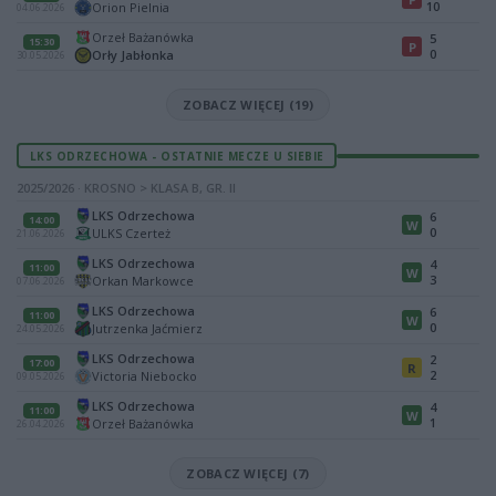
10
Orion Pielnia
04.06.2026
Orzeł Bażanówka
5
15:30
P
0
Orły Jabłonka
30.05.2026
ZOBACZ WIĘCEJ (19)
LKS ODRZECHOWA - OSTATNIE MECZE U SIEBIE
2025/2026 · KROSNO > KLASA B, GR. II
LKS Odrzechowa
6
14:00
W
0
ULKS Czerteż
21.06.2026
LKS Odrzechowa
4
11:00
W
3
Orkan Markowce
07.06.2026
LKS Odrzechowa
6
11:00
W
0
Jutrzenka Jaćmierz
24.05.2026
LKS Odrzechowa
2
17:00
R
2
Victoria Niebocko
09.05.2026
LKS Odrzechowa
4
11:00
W
1
Orzeł Bażanówka
26.04.2026
ZOBACZ WIĘCEJ (7)