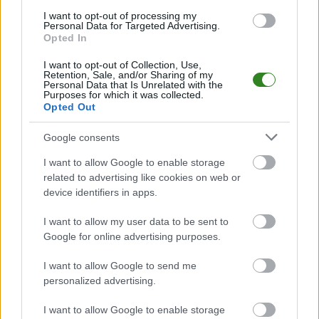
I want to opt-out of processing my
Analiza przed meczem: LKS Odrzechowa vs Orły Jabłonka
Personal Data for Targeted Advertising.
Opted In
Mecz
LKS Odrzechowa - Orły Jabłonka
odbędzie się w ramach 1.
kolejki - Krosno > Klasa B, gr. II. Spotkanie zostanie rozegrane w dniu 17
sierpnia 2025. Początek meczu o godz. 11:00.
I want to opt-out of Collection, Use,
Retention, Sale, and/or Sharing of my
LKS Odrzechowa
przystępuje do tego spotkania w roli gospodarza. Jak
Personal Data that Is Unrelated with the
Purposes for which it was collected.
drużyna radzi sobie w sezonie 2025/2026 rozgrywek Krosno > Klasa B, gr.
Opted Out
II przed własną publicznością? Na tej stronie możecie zobaczyć tabelę
uwzględniającą tylko mecze u siebie. W tabeli biorącej pod uwagę tylko
mecze wyjazdowe możecie natomiast sprawdzić jak spisuje się klub
Orły
Google consents
Jabłonka
.
I want to allow Google to enable storage
Krosno > Klasa B, gr. II - sytuacja w tabeli
related to advertising like cookies on web or
Przed meczami 1. kolejki - Krosno > Klasa B, gr. II gospodarze (LKS
device identifiers in apps.
Odrzechowa) zajmują
5. miejsce
w tabeli. Goście (Orły Jabłonka) plasują
się na
13. miejscu.
I want to allow my user data to be sent to
Poniżej znajdziesz także ostatnie mecze obu drużyn oraz statystyki
Google for online advertising purposes.
bramkowe.
I want to allow Google to send me
LKS Odrzechowa vs. Orły Jabłonka - relacja, wynik na żywo,
personalized advertising.
transmisja
Wynik meczu LKS Odrzechowa - Orły Jabłonka znajdziesz na naszej stronie
I want to allow Google to enable storage
zaraz po jego zakończeniu. Jeżeli szukasz informacji meczowych, zajrzyj