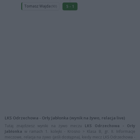
Tomasz Wajda
5 - 1
(90)
LKS Odrzechowa - Orły Jabłonka (wynik na żywo, relacja live)
Tutaj znajdziesz wyniki na żywo meczu
LKS Odrzechowa - Orły
Jabłonka
w ramach 1. kolejki - Krosno > Klasa B, gr. II. Informacje
meczowe, relacja na żywo (jeśli dostępna), kiedy mecz LKS Odrzechowa -