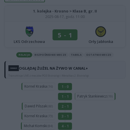
1. kolejka - Krosno > Klasa B, gr. II
2025-08-17, godz. 11:00
5
-
1
LKS Odrzechowa
Orły Jabłonka
RELACJA
BEZPOŚREDNIE MECZE
TABELA
OSTATNIE MECZE
OGLĄDAJ ŻUŻEL NA ŻYWO W CANAL+
Transmisje LIVE z meczów PGE Ekstraligi i Metalkas 2. Ekstraligi
Kornel Kraska
1 - 0
(16)
Patryk Stankiewicz
1 - 1
(19)
Dawid Pilszak
2 - 1
(60)
Kornel Kraska
3 - 1
(73)
Michał Komski
4 - 1
(84)