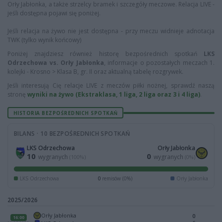
Orły Jabłonka, a także strzelcy bramek i szczegóły meczowe. Relacja LIVE -
jeśli dostępna pojawi się poniżej.
Jeśli relacja na żywo nie jest dostępna - przy meczu widnieje adnotacja
TWK (tylko wynik końcowy)
Poniżej znajdziesz również historę bezpośrednich spotkań
LKS
Odrzechowa vs. Orły Jabłonka
, informacje o pozostałych meczach 1.
kolejki - Krosno > Klasa B, gr. II oraz aktualną tabelę rozgrywek.
Jeśli interesują Cię relacje LIVE z meczów piłki nożnej, sprawdź naszą
stronę
wyniki na żywo (Ekstraklasa, 1 liga, 2 liga oraz 3 i 4 liga)
.
HISTORIA BEZPOŚREDNICH SPOTKAŃ
BILANS · 10 BEZPOŚREDNICH SPOTKAŃ
LKS Odrzechowa
Orły Jabłonka
10
0
wygranych
wygranych
(100%)
(0%)
LKS Odrzechowa
0
remisów (0%)
Orły Jabłonka
2025/2026
Orły Jabłonka
0
16:00