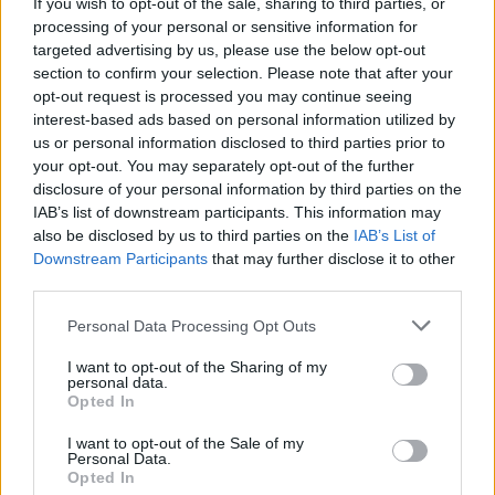
If you wish to opt-out of the sale, sharing to third parties, or
bramek, kartki, składy, statystyki i informacje o przebiegu
processing of your personal or sensitive information for
spotkania
. To kompletne źródło danych dla kibiców i pasjonatów
targeted advertising by us, please use the below opt-out
lokalnej piłki nożnej. Jeżeli aktualnie nie widzisz tutaj danych z pewnością
pracujemy nad tym żeby je uzupełnić.
section to confirm your selection. Please note that after your
opt-out request is processed you may continue seeing
Wynik meczu LKS Odrzechowa vs Orły Jabłonka
interest-based ads based on personal information utilized by
Po zakończeniu spotkania automatycznie publikujemy
oficjalny wynik
us or personal information disclosed to third parties prior to
spotkania
, a także dane meczowe, jeśli są dostępne.
your opt-out. You may separately opt-out of the further
Pełny harmonogram rozgrywek dostępny jest tutaj:
disclosure of your personal information by third parties on the
Krosno > Klasa B,
gr. II - terminarz
.
IAB’s list of downstream participants. This information may
also be disclosed by us to third parties on the
IAB’s List of
Informacje o składach i strzelcach
Downstream Participants
that may further disclose it to other
W miarę dostępności danych, publikujemy
składy wyjściowe,
third parties.
rezerwowych, zmiany oraz listę strzelców bramek
. Informacje te
aktualizujemy zależnie od poziomu ligi i dostępnych źródeł.
Please note that this website/app uses one or more Google
Personal Data Processing Opt Outs
services and may gather and store information including but
Śledź mecze swojej drużyny
not limited to your visit or usage behaviour. You may click to
I want to opt-out of the Sharing of my
Jeśli jesteś kibicem klubu LKS Odrzechowa lub Orły Jabłonka - zaglądaj
personal data.
grant or deny consent to Google and its third-party tags to
tutaj częściej. Nasz serwis regularnie dostarcza informacje o
terminach
Opted In
use your data for below specified purposes in below Google
meczów, wynikach, transferach i newsach klubowych
.
consent section.
I want to opt-out of the Sale of my
PodkarpacieLive.pl to największa baza
meczów lokalnych drużyn
Personal Data.
piłkarskich
w województwie. Sprawdź nasze relacje, śledź ulubioną ligę i
Opted In
bądź na bieżąco z wydarzeniami z boisk!