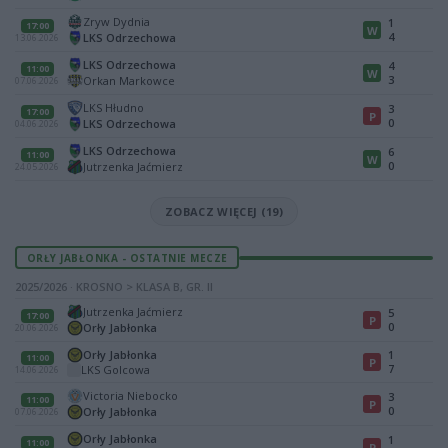
Zryw Dydnia
1
17:00
W
4
LKS Odrzechowa
13.06.2026
LKS Odrzechowa
4
11:00
W
3
Orkan Markowce
07.06.2026
LKS Hłudno
3
17:00
P
0
LKS Odrzechowa
04.06.2026
LKS Odrzechowa
6
11:00
W
0
Jutrzenka Jaćmierz
24.05.2026
ZOBACZ WIĘCEJ (19)
ORŁY JABŁONKA - OSTATNIE MECZE
2025/2026 · KROSNO > KLASA B, GR. II
Jutrzenka Jaćmierz
5
17:00
P
0
Orły Jabłonka
20.06.2026
Orły Jabłonka
1
11:00
P
7
LKS Golcowa
14.06.2026
Victoria Niebocko
3
11:00
P
0
Orły Jabłonka
07.06.2026
Orły Jabłonka
1
11:00
P