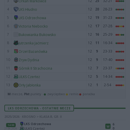
3
12
25
32-21
Orkan Markowce
4
12
20
28-23
LKS Hłudno
5
12
19
31-23
LKS Odrzechowa
6
12
17
27-28
Victoria Niebocko
7
12
16
25-29
Bukowianka Bukowsko
8
12
11
16-34
Jutrzenka Jaćmierz
9
12
9
23-33
Orzeł Bażanówka
10
12
9
17-40
Zryw Dydnia
11
12
7
23-37
Górnik II Strachocina
12
12
5
14-34
ULKS Czerteż
13
12
1
2-54
Orły Jabłonka
M
mecze,
Pkt
punkty ·
zwycięstwo
remis
porażka
LKS ODRZECHOWA - OSTATNIE MECZE
2025/2026 · KROSNO > KLASA B, GR. II
LKS Odrzechowa
6
14:00
W
0
ULKS Czerteż
21.06.2026