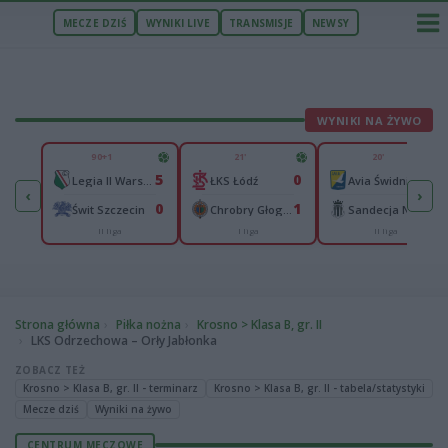
MECZE DZIŚ
WYNIKI LIVE
TRANSMISJE
NEWSY
WYNIKI NA ŻYWO
U
90+1
21'
20'
37
5
0
0
nters PSŻ Poznań
Legia II Warszawa
ŁKS Łódź
Avia Świdnik
‹
›
53
0
1
0
Cellfast Wilki Krosno
Świt Szczecin
Chrobry Głogów
Sandecja Nowy Sącz
II liga
I liga
II liga
aliga
Strona główna
Piłka nożna
Krosno > Klasa B, gr. II
LKS Odrzechowa – Orły Jabłonka
ZOBACZ TEŻ
Krosno > Klasa B, gr. II - terminarz
Krosno > Klasa B, gr. II - tabela/statystyki
Mecze dziś
Wyniki na żywo
CENTRUM MECZOWE