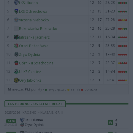
4
12
20
28-23
LKS Hłudno
5
12
19
31-23
LKS Odrzechowa
6
12
17
27-28
Victoria Niebocko
7
12
16
25-29
Bukowianka Bukowsko
8
12
11
16-34
Jutrzenka Jaćmierz
9
12
9
23-33
Orzeł Bażanówka
10
12
9
17-40
Zryw Dydnia
11
12
7
23-37
Górnik II Strachocina
12
12
5
14-34
ULKS Czerteż
13
12
1
2-54
Orły Jabłonka
M
mecze,
Pkt
punkty ·
zwycięstwo
remis
porażka
LKS HŁUDNO - OSTATNIE MECZE
2025/2026 · KROSNO > KLASA B, GR. II
LKS Hłudno
4
14:00
W
2
Zryw Dydnia
21.06.2026
Orkan Markowce
1