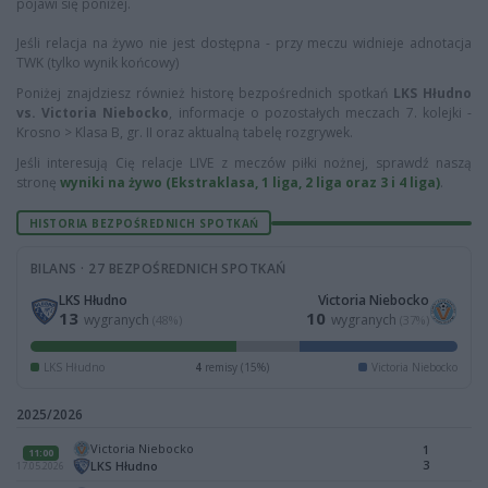
pojawi się poniżej.
Jeśli relacja na żywo nie jest dostępna - przy meczu widnieje adnotacja
TWK (tylko wynik końcowy)
Poniżej znajdziesz również historę bezpośrednich spotkań
LKS Hłudno
vs. Victoria Niebocko
, informacje o pozostałych meczach 7. kolejki -
Krosno > Klasa B, gr. II oraz aktualną tabelę rozgrywek.
Jeśli interesują Cię relacje LIVE z meczów piłki nożnej, sprawdź naszą
stronę
wyniki na żywo (Ekstraklasa, 1 liga, 2 liga oraz 3 i 4 liga)
.
HISTORIA BEZPOŚREDNICH SPOTKAŃ
BILANS · 27 BEZPOŚREDNICH SPOTKAŃ
LKS Hłudno
Victoria Niebocko
13
10
wygranych
wygranych
(48%)
(37%)
LKS Hłudno
4
remisy (15%)
Victoria Niebocko
2025/2026
Victoria Niebocko
1
11:00
3
LKS Hłudno
17.05.2026