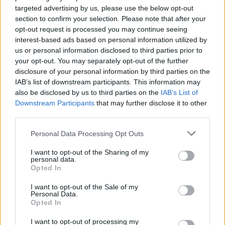
spotkania
. To kompletne źródło danych dla kibiców i pasjonatów
targeted advertising by us, please use the below opt-out
lokalnej piłki nożnej. Jeżeli aktualnie nie widzisz tutaj danych z pewnością
pracujemy nad tym żeby je uzupełnić.
section to confirm your selection. Please note that after your
opt-out request is processed you may continue seeing
Wynik meczu LKS Hłudno vs Victoria Niebocko
interest-based ads based on personal information utilized by
Po zakończeniu spotkania automatycznie publikujemy
oficjalny wynik
us or personal information disclosed to third parties prior to
spotkania
, a także dane meczowe, jeśli są dostępne.
your opt-out. You may separately opt-out of the further
Pełny harmonogram rozgrywek dostępny jest tutaj:
disclosure of your personal information by third parties on the
Krosno > Klasa B,
gr. II - terminarz
.
IAB’s list of downstream participants. This information may
also be disclosed by us to third parties on the
IAB’s List of
Informacje o składach i strzelcach
Downstream Participants
that may further disclose it to other
W miarę dostępności danych, publikujemy
składy wyjściowe,
third parties.
rezerwowych, zmiany oraz listę strzelców bramek
. Informacje te
aktualizujemy zależnie od poziomu ligi i dostępnych źródeł.
Please note that this website/app uses one or more Google
Personal Data Processing Opt Outs
services and may gather and store information including but
Śledź mecze swojej drużyny
not limited to your visit or usage behaviour. You may click to
I want to opt-out of the Sharing of my
Jeśli jesteś kibicem klubu LKS Hłudno lub Victoria Niebocko - zaglądaj tutaj
personal data.
grant or deny consent to Google and its third-party tags to
częściej. Nasz serwis regularnie dostarcza informacje o
terminach
Opted In
use your data for below specified purposes in below Google
meczów, wynikach, transferach i newsach klubowych
.
consent section.
I want to opt-out of the Sale of my
PodkarpacieLive.pl to największa baza
meczów lokalnych drużyn
Personal Data.
piłkarskich
w województwie. Sprawdź nasze relacje, śledź ulubioną ligę i
Opted In
bądź na bieżąco z wydarzeniami z boisk!
I want to opt-out of processing my