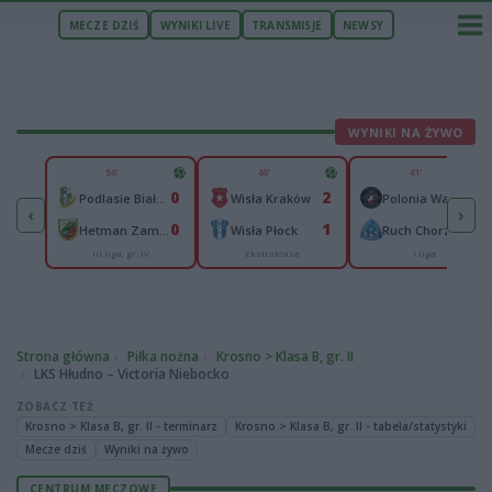
MECZE DZIŚ
WYNIKI LIVE
TRANSMISJE
NEWSY
WYNIKI NA ŻYWO
U
56'
40'
41'
2
0
2
0
om
Podlasie Biała Podlaska
Wisła Kraków
Polonia Warszawa
‹
›
2
0
1
0
ce
Hetman Zamość
Wisła Płock
Ruch Chorzów
III liga, gr. IV
Ekstraklasa
I liga
Strona główna
Piłka nożna
Krosno > Klasa B, gr. II
LKS Hłudno – Victoria Niebocko
ZOBACZ TEŻ
Krosno > Klasa B, gr. II - terminarz
Krosno > Klasa B, gr. II - tabela/statystyki
Mecze dziś
Wyniki na żywo
CENTRUM MECZOWE