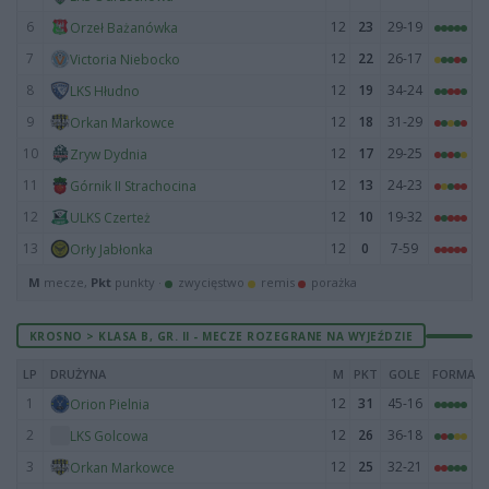
6
12
23
29-19
Orzeł Bażanówka
7
12
22
26-17
Victoria Niebocko
8
12
19
34-24
LKS Hłudno
9
12
18
31-29
Orkan Markowce
10
12
17
29-25
Zryw Dydnia
11
12
13
24-23
Górnik II Strachocina
12
12
10
19-32
ULKS Czerteż
13
12
0
7-59
Orły Jabłonka
M
mecze,
Pkt
punkty ·
zwycięstwo
remis
porażka
KROSNO > KLASA B, GR. II - MECZE ROZEGRANE NA WYJEŹDZIE
LP
DRUŻYNA
M
PKT
GOLE
FORMA
1
12
31
45-16
Orion Pielnia
2
12
26
36-18
LKS Golcowa
3
12
25
32-21
Orkan Markowce