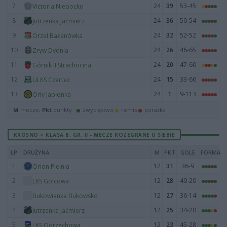
7
24
39
53-45
Victoria Niebocko
8
24
36
50-54
Jutrzenka Jaćmierz
9
24
32
52-52
Orzeł Bażanówka
10
24
26
46-65
Zryw Dydnia
11
24
20
47-60
Górnik II Strachocina
12
24
15
33-66
ULKS Czerteż
13
24
1
9-113
Orły Jabłonka
M
mecze,
Pkt
punkty ·
zwycięstwo
remis
porażka
KROSNO > KLASA B, GR. II - MECZE ROZEGRANE U SIEBIE
LP
DRUŻYNA
M
PKT
GOLE
FORMA
1
12
31
36-9
Orion Pielnia
2
12
28
40-20
LKS Golcowa
3
12
27
36-14
Bukowianka Bukowsko
4
12
25
34-20
Jutrzenka Jaćmierz
5
12
23
45-28
LKS Odrzechowa