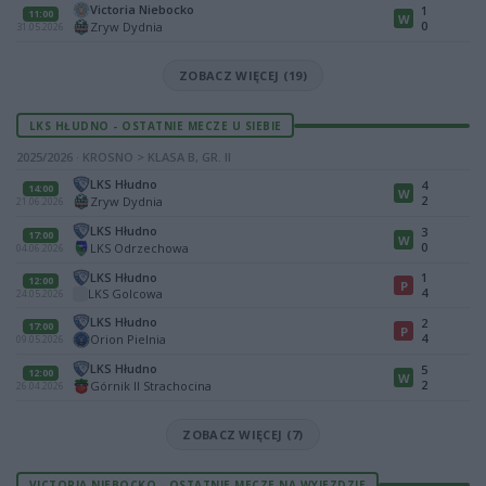
Victoria Niebocko
1
11:00
W
0
Zryw Dydnia
31.05.2026
ZOBACZ WIĘCEJ (19)
LKS HŁUDNO - OSTATNIE MECZE U SIEBIE
2025/2026 · KROSNO > KLASA B, GR. II
LKS Hłudno
4
14:00
W
2
Zryw Dydnia
21.06.2026
LKS Hłudno
3
17:00
W
0
LKS Odrzechowa
04.06.2026
LKS Hłudno
1
12:00
P
4
LKS Golcowa
24.05.2026
LKS Hłudno
2
17:00
P
4
Orion Pielnia
09.05.2026
LKS Hłudno
5
12:00
W
2
Górnik II Strachocina
26.04.2026
ZOBACZ WIĘCEJ (7)
VICTORIA NIEBOCKO - OSTATNIE MECZE NA WYJEZDZIE