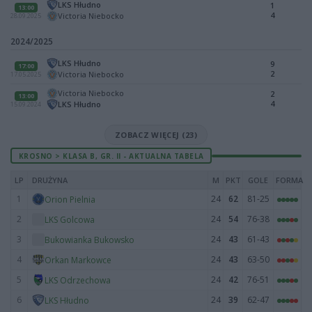
LKS Hłudno
1
13:00
4
Victoria Niebocko
28.09.2025
2024/2025
LKS Hłudno
9
17:00
2
Victoria Niebocko
17.05.2025
Victoria Niebocko
2
13:00
4
LKS Hłudno
15.09.2024
ZOBACZ WIĘCEJ (23)
KROSNO > KLASA B, GR. II - AKTUALNA TABELA
LP
DRUŻYNA
M
PKT
GOLE
FORMA
1
24
62
81-25
Orion Pielnia
2
24
54
76-38
LKS Golcowa
3
24
43
61-43
Bukowianka Bukowsko
4
24
43
63-50
Orkan Markowce
5
24
42
76-51
LKS Odrzechowa
6
24
39
62-47
LKS Hłudno