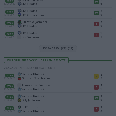
16:00
W
6
LKS Hłudno
13.06.2026
LKS Hłudno
3
17:00
W
0
LKS Odrzechowa
04.06.2026
Jutrzenka Jaćmierz
4
17:00
P
0
LKS Hłudno
30.05.2026
LKS Hłudno
1
12:00
P
4
LKS Golcowa
24.05.2026
ZOBACZ WIĘCEJ (19)
VICTORIA NIEBOCKO - OSTATNIE MECZE
2025/2026 · KROSNO > KLASA B, GR. II
Victoria Niebocko
2
11:00
R
2
Górnik II Strachocina
21.06.2026
Bukowianka Bukowsko
5
17:00
P
Victoria Niebocko
1
13.06.2026
Victoria Niebocko
3
11:00
W
0
Orły Jabłonka
07.06.2026
ULKS Czerteż
3
12:00
P
0
Victoria Niebocko
04.06.2026