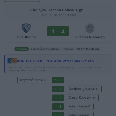
7. kolejka - Krosno > Klasa B, gr. II
2025-09-28, godz. 13:00
1
-
4
LKS Hłudno
Victoria Niebocko
RELACJA
BEZPOŚREDNIE MECZE
TABELA
OSTATNIE MECZE
BONUS DO 660 PLN DLA NOWYCH GRACZY W STS
Tylko dla osób pełnoletnich 18+. Reklamujemy tylko legalnych bukmacherów. Hazard
stwarza ryzyko straty finansowej.
Krzysztof Karaś
1 - 0
(39)
Bartłomiej Myćka
1 - 1
(43)
Daniel Kopczyk
1 - 2
(56)
Adam Ruda
1 - 3
(63)
Adam Ruda
1 - 4
(80)