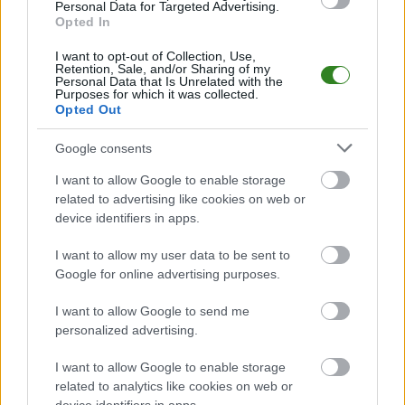
Analiza przed meczem: LKS Hłudno vs Victoria Niebocko
Personal Data for Targeted Advertising.
Opted In
Mecz
LKS Hłudno - Victoria Niebocko
odbędzie się w ramach 7. kolejki
- Krosno > Klasa B, gr. II. Spotkanie zostanie rozegrane w dniu 28 września
2025. Początek meczu o godz. 13:00.
I want to opt-out of Collection, Use,
Retention, Sale, and/or Sharing of my
LKS Hłudno
przystępuje do tego spotkania w roli gospodarza. Jak
Personal Data that Is Unrelated with the
Purposes for which it was collected.
drużyna radzi sobie w sezonie 2025/2026 rozgrywek Krosno > Klasa B, gr.
Opted Out
II przed własną publicznością? Na tej stronie możecie zobaczyć tabelę
uwzględniającą tylko mecze u siebie. W tabeli biorącej pod uwagę tylko
mecze wyjazdowe możecie natomiast sprawdzić jak spisuje się klub
Google consents
Victoria Niebocko
.
I want to allow Google to enable storage
Krosno > Klasa B, gr. II - sytuacja w tabeli
related to advertising like cookies on web or
Przed meczami 7. kolejki - Krosno > Klasa B, gr. II gospodarze (LKS
device identifiers in apps.
Hłudno) zajmują
4. miejsce
w tabeli. Goście (Victoria Niebocko) plasują
się na
6. miejscu.
I want to allow my user data to be sent to
Poniżej znajdziesz także ostatnie mecze obu drużyn oraz statystyki
Google for online advertising purposes.
bramkowe.
I want to allow Google to send me
LKS Hłudno vs. Victoria Niebocko - relacja, wynik na żywo,
personalized advertising.
transmisja
Wynik meczu LKS Hłudno - Victoria Niebocko znajdziesz na naszej stronie
I want to allow Google to enable storage
zaraz po jego zakończeniu. Jeżeli szukasz informacji meczowych, zajrzyj
related to analytics like cookies on web or
tutaj:
LKS Hłudno vs. Victoria Niebocko - wynik, składy, strzelcy