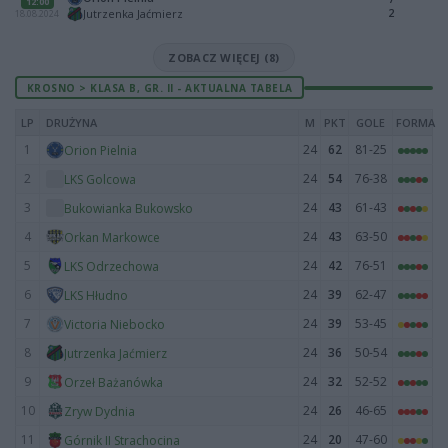
12:00
2
Jutrzenka Jaćmierz
18.08.2024
ZOBACZ WIĘCEJ (8)
KROSNO > KLASA B, GR. II - AKTUALNA TABELA
LP
DRUŻYNA
M
PKT
GOLE
FORMA
1
24
62
81-25
Orion Pielnia
2
24
54
76-38
LKS Golcowa
3
24
43
61-43
Bukowianka Bukowsko
4
24
43
63-50
Orkan Markowce
5
24
42
76-51
LKS Odrzechowa
6
24
39
62-47
LKS Hłudno
7
24
39
53-45
Victoria Niebocko
8
24
36
50-54
Jutrzenka Jaćmierz
9
24
32
52-52
Orzeł Bażanówka
10
24
26
46-65
Zryw Dydnia
11
24
20
47-60
Górnik II Strachocina