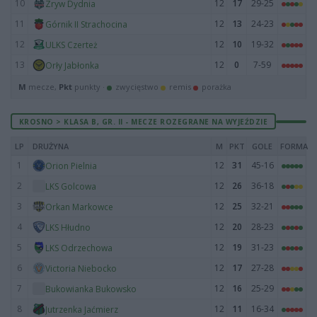
10
12
17
29-25
Zryw Dydnia
11
12
13
24-23
Górnik II Strachocina
12
12
10
19-32
ULKS Czerteż
13
12
0
7-59
Orły Jabłonka
M
mecze,
Pkt
punkty ·
zwycięstwo
remis
porażka
KROSNO > KLASA B, GR. II - MECZE ROZEGRANE NA WYJEŹDZIE
LP
DRUŻYNA
M
PKT
GOLE
FORMA
1
12
31
45-16
Orion Pielnia
2
12
26
36-18
LKS Golcowa
3
12
25
32-21
Orkan Markowce
4
12
20
28-23
LKS Hłudno
5
12
19
31-23
LKS Odrzechowa
6
12
17
27-28
Victoria Niebocko
7
12
16
25-29
Bukowianka Bukowsko
8
12
11
16-34
Jutrzenka Jaćmierz