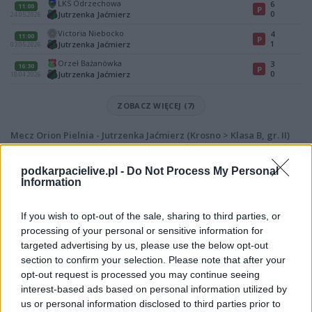
LKS Odrzechowa
6
11:00
P
0
Jutrzenka Jaćmierz
24.05.2026
Victoria Niebocko
4
11:00
P
1
Jutrzenka Jaćmierz
03.05.2026
Orzeł Bażanówka
3
16:30
P
0
Jutrzenka Jaćmierz
18.04.2026
ZOBACZ WIĘCEJ (7)
Mecz Orion Pielnia - Jutrzenka Jaćmierz (Krosno > Klasa B, gr. II)
Spotkanie pomiędzy
Orion Pielnia i Jutrzenka Jaćmierz
rozegrane
zostanie w ramach Krosno > Klasa B, gr. II (4. kolejki - Krosno > Klasa B, gr.
podkarpacielive.pl -
Do Not Process My Personal
II).
Information
Na stronie
PodkarpacieLive.pl
znajdziesz
wynik meczu, strzelców
bramek, kartki, składy, statystyki i informacje o przebiegu
If you wish to opt-out of the sale, sharing to third parties, or
spotkania
. To kompletne źródło danych dla kibiców i pasjonatów
processing of your personal or sensitive information for
lokalnej piłki nożnej. Jeżeli aktualnie nie widzisz tutaj danych z pewnością
targeted advertising by us, please use the below opt-out
pracujemy nad tym żeby je uzupełnić.
section to confirm your selection. Please note that after your
Wynik meczu Orion Pielnia vs Jutrzenka Jaćmierz
opt-out request is processed you may continue seeing
Po zakończeniu spotkania automatycznie publikujemy
oficjalny wynik
interest-based ads based on personal information utilized by
spotkania
, a także dane meczowe, jeśli są dostępne.
us or personal information disclosed to third parties prior to