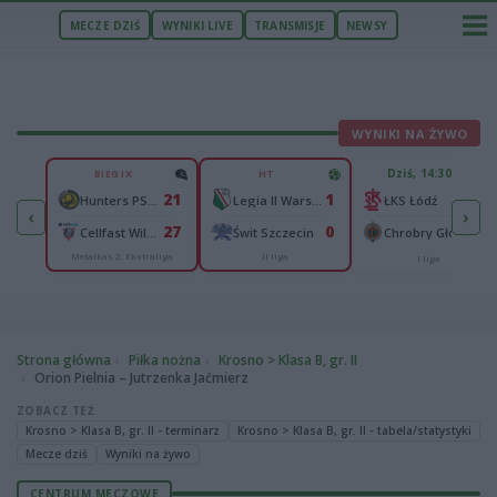
MECZE DZIŚ
WYNIKI LIVE
TRANSMISJE
NEWSY
WYNIKI NA ŻYWO
U
Dziś, 14:30
BIEG IX
HT
2
21
1
n
-
Hunters PSŻ Poznań
Legia II Warszawa
ŁKS Łódź
‹
›
4
27
0
Wisłok Wiśniowa
-
Cellfast Wilki Krosno
Świt Szczecin
Chrobry Głogów
Metalkas 2. Ekstraliga
II liga
cka
I liga
Strona główna
Piłka nożna
Krosno > Klasa B, gr. II
Orion Pielnia – Jutrzenka Jaćmierz
ZOBACZ TEŻ
Krosno > Klasa B, gr. II - terminarz
Krosno > Klasa B, gr. II - tabela/statystyki
Mecze dziś
Wyniki na żywo
CENTRUM MECZOWE