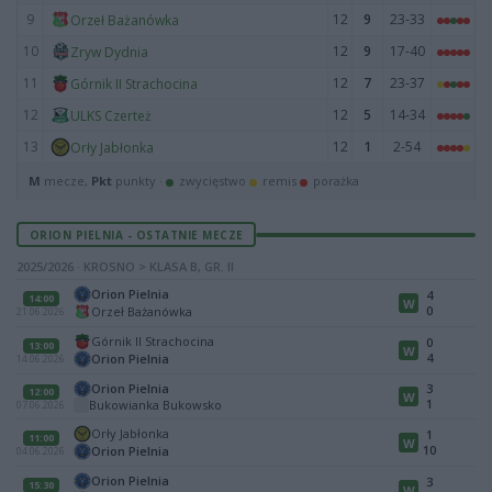
9
12
9
23-33
Orzeł Bażanówka
10
12
9
17-40
Zryw Dydnia
11
12
7
23-37
Górnik II Strachocina
12
12
5
14-34
ULKS Czerteż
13
12
1
2-54
Orły Jabłonka
M
mecze,
Pkt
punkty ·
zwycięstwo
remis
porażka
ORION PIELNIA - OSTATNIE MECZE
2025/2026 · KROSNO > KLASA B, GR. II
Orion Pielnia
4
14:00
W
0
Orzeł Bażanówka
21.06.2026
Górnik II Strachocina
0
13:00
W
4
Orion Pielnia
14.06.2026
Orion Pielnia
3
12:00
W
1
Bukowianka Bukowsko
07.06.2026
Orły Jabłonka
1
11:00
W
10
Orion Pielnia
04.06.2026
Orion Pielnia
3
15:30
W