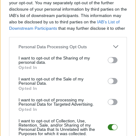
your opt-out. You may separately opt-out of the further
Pełny harmonogram rozgrywek dostępny jest tutaj:
Krosno > Klasa B,
gr. II - terminarz
disclosure of your personal information by third parties on the
.
IAB’s list of downstream participants. This information may
Informacje o składach i strzelcach
also be disclosed by us to third parties on the
IAB’s List of
W miarę dostępności danych, publikujemy
składy wyjściowe,
Downstream Participants
that may further disclose it to other
rezerwowych, zmiany oraz listę strzelców bramek
. Informacje te
third parties.
aktualizujemy zależnie od poziomu ligi i dostępnych źródeł.
Please note that this website/app uses one or more Google
Personal Data Processing Opt Outs
Śledź mecze swojej drużyny
services and may gather and store information including but
Jeśli jesteś kibicem klubu Orion Pielnia lub Jutrzenka Jaćmierz - zaglądaj
not limited to your visit or usage behaviour. You may click to
I want to opt-out of the Sharing of my
tutaj częściej. Nasz serwis regularnie dostarcza informacje o
terminach
personal data.
grant or deny consent to Google and its third-party tags to
meczów, wynikach, transferach i newsach klubowych
.
Opted In
use your data for below specified purposes in below Google
PodkarpacieLive.pl to największa baza
meczów lokalnych drużyn
consent section.
I want to opt-out of the Sale of my
piłkarskich
w województwie. Sprawdź nasze relacje, śledź ulubioną ligę i
Personal Data.
bądź na bieżąco z wydarzeniami z boisk!
Opted In
Analiza przed meczem: Orion Pielnia vs Jutrzenka Jaćmierz
I want to opt-out of processing my
Mecz
Orion Pielnia - Jutrzenka Jaćmierz
Personal Data for Targeted Advertising.
odbędzie się w ramach 4.
Opted In
kolejki - Krosno > Klasa B, gr. II. Spotkanie zostanie rozegrane w dniu 07
września 2025. Początek meczu o godz. 11:30.
I want to opt-out of Collection, Use,
Orion Pielnia
przystępuje do tego spotkania w roli gospodarza. Jak
Retention, Sale, and/or Sharing of my
drużyna radzi sobie w sezonie 2025/2026 rozgrywek Krosno > Klasa B, gr.
Personal Data that Is Unrelated with the
Purposes for which it was collected.
II przed własną publicznością? Na tej stronie możecie zobaczyć tabelę