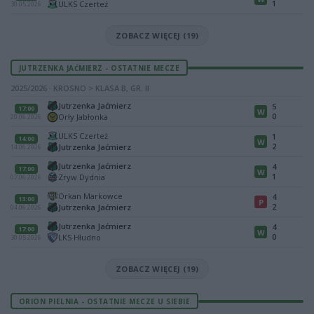
1
ULKS Czerteż
30.05.2026
ZOBACZ WIĘCEJ (19)
JUTRZENKA JAĆMIERZ - OSTATNIE MECZE
2025/2026 · KROSNO > KLASA B, GR. II
Jutrzenka Jaćmierz
5
17:00
W
0
Orły Jabłonka
20.06.2026
ULKS Czerteż
1
14:00
W
2
Jutrzenka Jaćmierz
14.06.2026
Jutrzenka Jaćmierz
4
17:00
W
1
Zryw Dydnia
07.06.2026
Orkan Markowce
4
13:00
P
2
Jutrzenka Jaćmierz
04.06.2026
Jutrzenka Jaćmierz
4
17:00
W
0
LKS Hłudno
30.05.2026
ZOBACZ WIĘCEJ (19)
ORION PIELNIA - OSTATNIE MECZE U SIEBIE