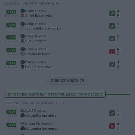
2025/2026 · KROSNO > KLASA B, GR. II
Orion Pielnia
4
14:00
W
0
Orzeł Bażanówka
21.06.2026
Orion Pielnia
3
12:00
W
1
Bukowianka Bukowsko
07.06.2026
Orion Pielnia
3
15:30
W
1
ULKS Czerteż
30.05.2026
Orion Pielnia
0
14:00
P
2
Orkan Markowce
16.05.2026
Orion Pielnia
4
17:00
W
2
LKS Odrzechowa
01.05.2026
ZOBACZ WIĘCEJ (7)
JUTRZENKA JAĆMIERZ - OSTATNIE MECZE NA WYJEZDZIE
2025/2026 · KROSNO > KLASA B, GR. II
ULKS Czerteż
1
14:00
W
2
Jutrzenka Jaćmierz
14.06.2026
Orkan Markowce
4
13:00
P
2
Jutrzenka Jaćmierz
04.06.2026