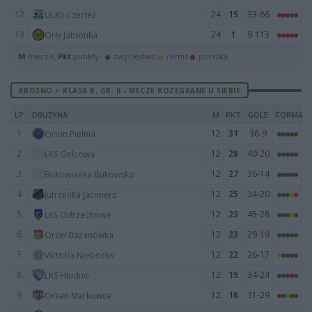
12
24
15
33-66
ULKS Czerteż
13
24
1
9-113
Orły Jabłonka
M
mecze,
Pkt
punkty ·
zwycięstwo
remis
porażka
KROSNO > KLASA B, GR. II - MECZE ROZEGRANE U SIEBIE
LP
DRUŻYNA
M
PKT
GOLE
FORMA
1
12
31
36-9
Orion Pielnia
2
12
28
40-20
LKS Golcowa
3
12
27
36-14
Bukowianka Bukowsko
4
12
25
34-20
Jutrzenka Jaćmierz
5
12
23
45-28
LKS Odrzechowa
6
12
23
29-19
Orzeł Bażanówka
7
12
22
26-17
Victoria Niebocko
8
12
19
34-24
LKS Hłudno
9
12
18
31-29
Orkan Markowce