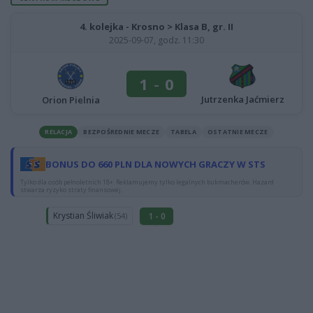
4. kolejka - Krosno > Klasa B, gr. II
2025-09-07, godz. 11:30
1
-
0
Jutrzenka Jaćmierz
Orion Pielnia
RELACJA
BEZPOŚREDNIE MECZE
TABELA
OSTATNIE MECZE
BONUS DO 660 PLN DLA NOWYCH GRACZY W STS
Tylko dla osób pełnoletnich 18+. Reklamujemy tylko legalnych bukmacherów. Hazard
stwarza ryzyko straty finansowej.
Krystian Śliwiak
1 - 0
(54)