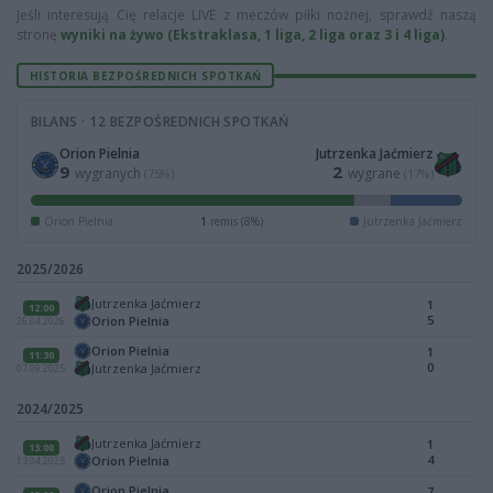
Jeśli interesują Cię relacje LIVE z meczów piłki nożnej, sprawdź naszą
stronę
wyniki na żywo (Ekstraklasa, 1 liga, 2 liga oraz 3 i 4 liga)
.
HISTORIA BEZPOŚREDNICH SPOTKAŃ
BILANS · 12 BEZPOŚREDNICH SPOTKAŃ
Orion Pielnia
Jutrzenka Jaćmierz
9
2
wygranych
wygrane
(75%)
(17%)
Orion Pielnia
1
remis (8%)
Jutrzenka Jaćmierz
2025/2026
Jutrzenka Jaćmierz
1
12:00
5
Orion Pielnia
26.04.2026
Orion Pielnia
1
11:30
0
Jutrzenka Jaćmierz
07.09.2025
2024/2025
Jutrzenka Jaćmierz
1
13:00
4
Orion Pielnia
13.04.2025
Orion Pielnia
7