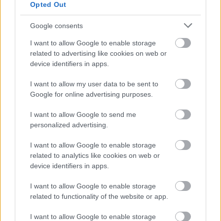
Opted Out
uwzględniającą tylko mecze u siebie. W tabeli biorącej pod uwagę tylko
mecze wyjazdowe możecie natomiast sprawdzić jak spisuje się klub
Jutrzenka Jaćmierz
.
Google consents
Krosno > Klasa B, gr. II - sytuacja w tabeli
I want to allow Google to enable storage
Przed meczami 4. kolejki - Krosno > Klasa B, gr. II gospodarze (Orion
related to advertising like cookies on web or
Pielnia) zajmują
1. miejsce
w tabeli. Goście (Jutrzenka Jaćmierz) plasują
device identifiers in apps.
się na
8. miejscu.
I want to allow my user data to be sent to
Poniżej znajdziesz także ostatnie mecze obu drużyn oraz statystyki
bramkowe.
Google for online advertising purposes.
Orion Pielnia vs. Jutrzenka Jaćmierz - relacja, wynik na żywo,
I want to allow Google to send me
transmisja
personalized advertising.
Wynik meczu Orion Pielnia - Jutrzenka Jaćmierz znajdziesz na naszej
stronie zaraz po jego zakończeniu. Jeżeli szukasz informacji meczowych,
I want to allow Google to enable storage
zajrzyj tutaj:
Orion Pielnia vs. Jutrzenka Jaćmierz - wynik, składy,
related to analytics like cookies on web or
strzelcy
device identifiers in apps.
Jeżeli w internecie lub TV dostępna jest
transmisja na żywo z meczu
Orion Pielnia vs. Jutrzenka Jaćmierz
albo innych spotkań Krosno >
I want to allow Google to enable storage
Klasa B, gr. II na pewno znajdziesz takie informacje na naszym portalu.
related to functionality of the website or app.
Możliwe jednak, że nigdzie nie pojawi się stream online z tego pojedynku.
Śledź portal podkarpacieLIVE.pl i bądź na bieżąco.
I want to allow Google to enable storage