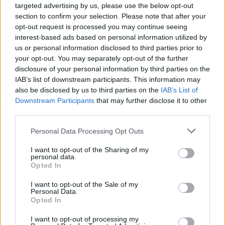
targeted advertising by us, please use the below opt-out
pracujemy nad tym żeby je uzupełnić.
section to confirm your selection. Please note that after your
Wynik meczu Grom Wyszatyce vs Polonia II Przemyśl
opt-out request is processed you may continue seeing
Po zakończeniu spotkania automatycznie publikujemy
oficjalny wynik
interest-based ads based on personal information utilized by
spotkania
, a także dane meczowe, jeśli są dostępne.
us or personal information disclosed to third parties prior to
your opt-out. You may separately opt-out of the further
Pełny harmonogram rozgrywek dostępny jest tutaj:
Jarosław > Klasa A
Przemyśl - terminarz
disclosure of your personal information by third parties on the
.
IAB’s list of downstream participants. This information may
Informacje o składach i strzelcach
also be disclosed by us to third parties on the
IAB’s List of
W miarę dostępności danych, publikujemy
składy wyjściowe,
Downstream Participants
that may further disclose it to other
rezerwowych, zmiany oraz listę strzelców bramek
. Informacje te
third parties.
aktualizujemy zależnie od poziomu ligi i dostępnych źródeł.
Please note that this website/app uses one or more Google
Personal Data Processing Opt Outs
Śledź mecze swojej drużyny
services and may gather and store information including but
Jeśli jesteś kibicem klubu Grom Wyszatyce lub Polonia II Przemyśl -
not limited to your visit or usage behaviour. You may click to
I want to opt-out of the Sharing of my
zaglądaj tutaj częściej. Nasz serwis regularnie dostarcza informacje o
personal data.
grant or deny consent to Google and its third-party tags to
terminach meczów, wynikach, transferach i newsach klubowych
.
Opted In
use your data for below specified purposes in below Google
PodkarpacieLive.pl to największa baza
meczów lokalnych drużyn
consent section.
I want to opt-out of the Sale of my
piłkarskich
w województwie. Sprawdź nasze relacje, śledź ulubioną ligę i
Personal Data.
bądź na bieżąco z wydarzeniami z boisk!
Opted In
Analiza przed meczem: Grom Wyszatyce vs Polonia II Przemyśl
I want to opt-out of processing my