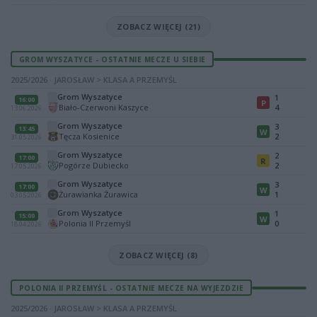
ZOBACZ WIĘCEJ (21)
GROM WYSZATYCE - OSTATNIE MECZE U SIEBIE
2025/2026 · JAROSŁAW > KLASA A PRZEMYŚL
Grom Wyszatyce
1
16:00
P
Biało-Czerwoni Kaszyce
4
13.06.2026
Grom Wyszatyce
3
13:45
W
Tęcza Kosienice
2
31.05.2026
Grom Wyszatyce
2
17:00
R
Pogórze Dubiecko
2
17.05.2026
Grom Wyszatyce
3
17:00
W
Żurawianka Żurawica
1
03.05.2026
Grom Wyszatyce
1
15:00
W
Polonia II Przemyśl
0
18.04.2026
ZOBACZ WIĘCEJ (8)
POLONIA II PRZEMYŚL - OSTATNIE MECZE NA WYJEZDZIE
2025/2026 · JAROSŁAW > KLASA A PRZEMYŚL