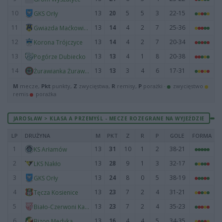
10
13
20
5
5
3
22-15
GKS Orły
11
13
14
4
2
7
25-36
Gwiazda Maćkowice
12
13
14
4
2
7
20-34
Korona Trójczyce
13
13
13
4
1
8
20-38
Pogórze Dubiecko
14
13
13
3
4
6
17-31
Żurawianka Żurawica
M
mecze,
Pkt
punkty,
Z
zwycięstwa,
R
remisy,
P
porażki ·
zwycięstwo
remis
porażka
JAROSŁAW > KLASA A PRZEMYŚL - MECZE ROZEGRANE NA WYJEŹDZIE
LP
DRUŻYNA
M
PKT
Z
R
P
GOLE
FORMA
1
13
31
10
1
2
38-21
KS Arłamów
2
13
28
9
1
3
32-17
LKS Nakło
3
13
24
8
0
5
38-19
GKS Orły
4
13
23
7
2
4
31-21
Tęcza Kosienice
5
13
23
7
2
4
35-23
Biało-Czerwoni Kaszyce
6
13
16
4
4
5
34-35
Bizon Medyka