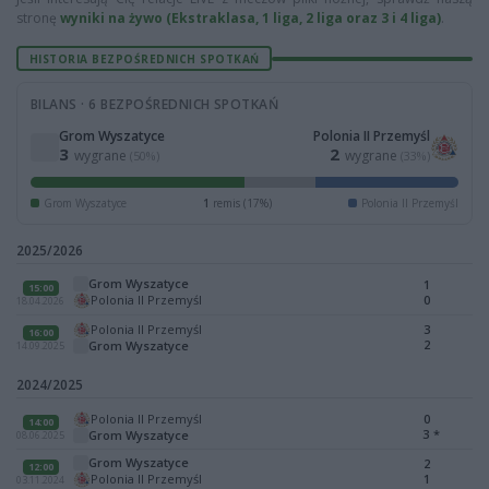
stronę
wyniki na żywo (Ekstraklasa, 1 liga, 2 liga oraz 3 i 4 liga)
.
HISTORIA BEZPOŚREDNICH SPOTKAŃ
BILANS · 6 BEZPOŚREDNICH SPOTKAŃ
Grom Wyszatyce
Polonia II Przemyśl
3
2
wygrane
wygrane
(50%)
(33%)
Grom Wyszatyce
1
remis (17%)
Polonia II Przemyśl
2025/2026
Grom Wyszatyce
1
15:00
Polonia II Przemyśl
0
18.04.2026
Polonia II Przemyśl
3
16:00
2
Grom Wyszatyce
14.09.2025
2024/2025
Polonia II Przemyśl
0
14:00
3
*
Grom Wyszatyce
08.06.2025
Grom Wyszatyce
2
12:00
Polonia II Przemyśl
1
03.11.2024