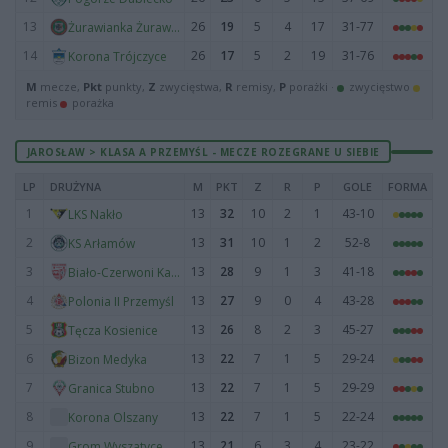
13
26
19
5
4
17
31-77
Żurawianka Żurawica
14
26
17
5
2
19
31-76
Korona Trójczyce
M
mecze,
Pkt
punkty,
Z
zwycięstwa,
R
remisy,
P
porażki ·
zwycięstwo
remis
porażka
JAROSŁAW > KLASA A PRZEMYŚL - MECZE ROZEGRANE U SIEBIE
LP
DRUŻYNA
M
PKT
Z
R
P
GOLE
FORMA
1
13
32
10
2
1
43-10
LKS Nakło
2
13
31
10
1
2
52-8
KS Arłamów
3
13
28
9
1
3
41-18
Biało-Czerwoni Kaszyce
4
13
27
9
0
4
43-28
Polonia II Przemyśl
5
13
26
8
2
3
45-27
Tęcza Kosienice
6
13
22
7
1
5
29-24
Bizon Medyka
7
13
22
7
1
5
29-29
Granica Stubno
8
13
22
7
1
5
22-24
Korona Olszany
9
13
21
6
3
4
23-22
Grom Wyszatyce