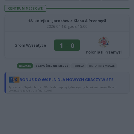
CENTRUM MECZOWE
18. kolejka - Jarosław > Klasa A Przemyśl
2026-04-18, godz. 15:00
1
-
0
Grom Wyszatyce
Polonia II Przemyśl
RELACJA
BEZPOŚREDNIE MECZE
TABELA
OSTATNIE MECZE
BONUS DO 660 PLN DLA NOWYCH GRACZY W STS
Tylko dla osób pełnoletnich 18+. Reklamujemy tylko legalnych bukmacherów. Hazard
stwarza ryzyko straty finansowej.