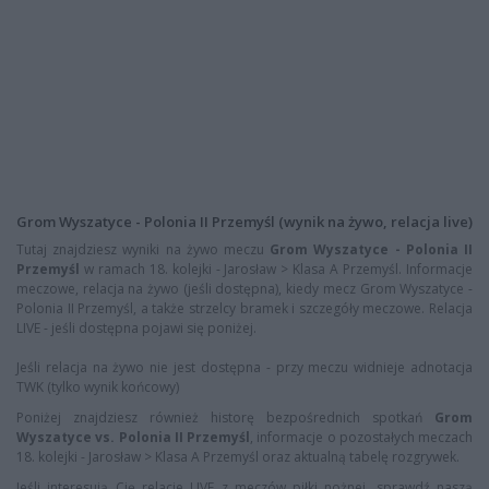
Grom Wyszatyce - Polonia II Przemyśl (wynik na żywo, relacja live)
Tutaj znajdziesz wyniki na żywo meczu
Grom Wyszatyce - Polonia II
Przemyśl
w ramach 18. kolejki - Jarosław > Klasa A Przemyśl. Informacje
meczowe, relacja na żywo (jeśli dostępna), kiedy mecz Grom Wyszatyce -
Polonia II Przemyśl, a także strzelcy bramek i szczegóły meczowe. Relacja
LIVE - jeśli dostępna pojawi się poniżej.
Jeśli relacja na żywo nie jest dostępna - przy meczu widnieje adnotacja
TWK (tylko wynik końcowy)
Poniżej znajdziesz również historę bezpośrednich spotkań
Grom
Wyszatyce vs. Polonia II Przemyśl
, informacje o pozostałych meczach
18. kolejki - Jarosław > Klasa A Przemyśl oraz aktualną tabelę rozgrywek.
Jeśli interesują Cię relacje LIVE z meczów piłki nożnej, sprawdź naszą