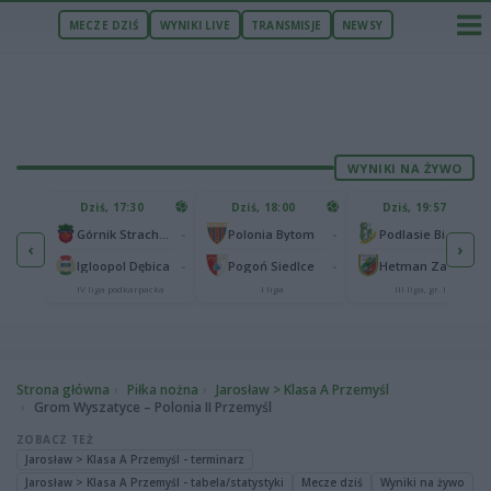
MECZE DZIŚ
WYNIKI LIVE
TRANSMISJE
NEWSY
WYNIKI NA ŻYWO
U
Dziś, 17:30
Dziś, 18:00
Dziś, 19:57
65
lonia Bydgoszcz
-
-
-
Górnik Strachocina
Polonia Bytom
Podlasie Biała Podlaska
‹
›
25
-
-
-
Igloopol Dębica
Pogoń Siedlce
Hetman Zamość
aliga
IV liga podkarpacka
I liga
III liga, gr. IV
Strona główna
Piłka nożna
Jarosław > Klasa A Przemyśl
Grom Wyszatyce – Polonia II Przemyśl
ZOBACZ TEŻ
Jarosław > Klasa A Przemyśl - terminarz
Jarosław > Klasa A Przemyśl - tabela/statystyki
Mecze dziś
Wyniki na żywo