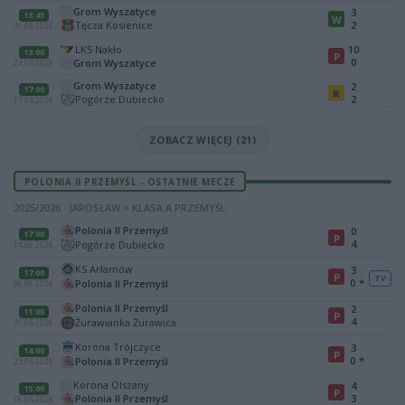
Grom Wyszatyce
3
13:45
W
Tęcza Kosienice
2
31.05.2026
LKS Nakło
10
13:00
P
0
Grom Wyszatyce
24.05.2026
Grom Wyszatyce
2
17:00
R
Pogórze Dubiecko
2
17.05.2026
ZOBACZ WIĘCEJ (21)
POLONIA II PRZEMYŚL - OSTATNIE MECZE
2025/2026 · JAROSŁAW > KLASA A PRZEMYŚL
Polonia II Przemyśl
0
17:00
P
4
Pogórze Dubiecko
14.06.2026
KS Arłamów
3
17:00
P
TV
0
*
Polonia II Przemyśl
06.06.2026
Polonia II Przemyśl
2
11:00
P
4
Żurawianka Żurawica
31.05.2026
Korona Trójczyce
3
14:00
P
0
*
Polonia II Przemyśl
23.05.2026
Korona Olszany
4
15:00
P
Polonia II Przemyśl
3
16.05.2026