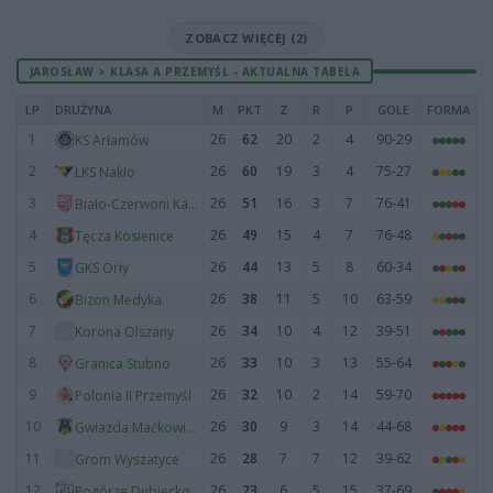
ZOBACZ WIĘCEJ (2)
JAROSŁAW > KLASA A PRZEMYŚL - AKTUALNA TABELA
LP
DRUŻYNA
M
PKT
Z
R
P
GOLE
FORMA
1
26
62
20
2
4
90-29
KS Arłamów
2
26
60
19
3
4
75-27
LKS Nakło
3
26
51
16
3
7
76-41
Biało-Czerwoni Kaszyce
4
26
49
15
4
7
76-48
Tęcza Kosienice
5
26
44
13
5
8
60-34
GKS Orły
6
26
38
11
5
10
63-59
Bizon Medyka
7
26
34
10
4
12
39-51
Korona Olszany
8
26
33
10
3
13
55-64
Granica Stubno
9
26
32
10
2
14
59-70
Polonia II Przemyśl
10
26
30
9
3
14
44-68
Gwiazda Maćkowice
11
26
28
7
7
12
39-62
Grom Wyszatyce
12
26
23
6
5
15
37-69
Pogórze Dubiecko