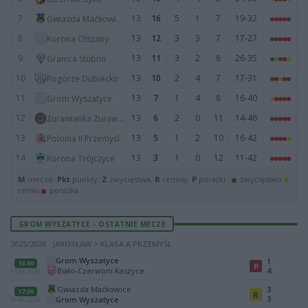
7
13
16
5
1
7
19-32
Gwiazda Maćkowice
8
13
12
3
3
7
17-27
Korona Olszany
9
13
11
3
2
8
26-35
Granica Stubno
10
13
10
2
4
7
17-31
Pogórze Dubiecko
11
13
7
1
4
8
16-40
Grom Wyszatyce
12
13
6
2
0
11
14-46
Żurawianka Żurawica
13
13
5
1
2
10
16-42
Polonia II Przemyśl
14
13
3
1
0
12
11-42
Korona Trójczyce
M
mecze,
Pkt
punkty,
Z
zwycięstwa,
R
remisy,
P
porażki ·
zwycięstwo
remis
porażka
GROM WYSZATYCE - OSTATNIE MECZE
2025/2026 · JAROSŁAW > KLASA A PRZEMYŚL
Grom Wyszatyce
1
16:00
P
Biało-Czerwoni Kaszyce
4
13.06.2026
Gwiazda Maćkowice
3
17:00
R
3
Grom Wyszatyce
06.06.2026