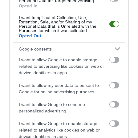
Mecz
Grom Wyszatyce - Polonia II Przemyśl
Personal Data for Targeted Advertising.
odbędzie się w ramach
Opted In
18. kolejki - Jarosław > Klasa A Przemyśl. Spotkanie zostanie rozegrane w
dniu 18 kwietnia 2026. Początek meczu o godz. 15:00.
I want to opt-out of Collection, Use,
Grom Wyszatyce
przystępuje do tego spotkania w roli gospodarza. Jak
Retention, Sale, and/or Sharing of my
drużyna radzi sobie w sezonie 2025/2026 rozgrywek Jarosław > Klasa A
Personal Data that Is Unrelated with the
Purposes for which it was collected.
Przemyśl przed własną publicznością? Na tej stronie możecie zobaczyć
Opted Out
tabelę uwzględniającą tylko mecze u siebie. W tabeli biorącej pod uwagę
tylko mecze wyjazdowe możecie natomiast sprawdzić jak spisuje się klub
Polonia II Przemyśl
.
Google consents
Jarosław > Klasa A Przemyśl - sytuacja w tabeli
I want to allow Google to enable storage
Przed meczami 18. kolejki - Jarosław > Klasa A Przemyśl gospodarze
related to advertising like cookies on web or
(Grom Wyszatyce) zajmują
11. miejsce
w tabeli. Goście (Polonia II
device identifiers in apps.
Przemyśl) plasują się na
13. miejscu.
I want to allow my user data to be sent to
Poniżej znajdziesz także ostatnie mecze obu drużyn oraz statystyki
bramkowe.
Google for online advertising purposes.
Grom Wyszatyce vs. Polonia II Przemyśl - relacja, wynik na żywo,
I want to allow Google to send me
transmisja
personalized advertising.
Wynik meczu Grom Wyszatyce - Polonia II Przemyśl znajdziesz na naszej
stronie zaraz po jego zakończeniu. Jeżeli szukasz informacji meczowych,
I want to allow Google to enable storage
zajrzyj tutaj:
Grom Wyszatyce vs. Polonia II Przemyśl - wynik,
related to analytics like cookies on web or
składy, strzelcy
device identifiers in apps.