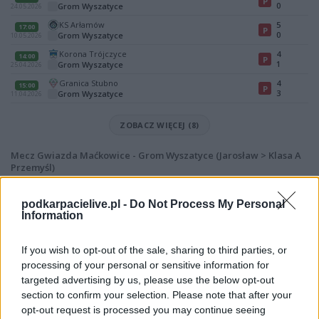
P
0
Grom Wyszatyce
24.05.2026
KS Arłamów
5
17:00
P
0
Grom Wyszatyce
10.05.2026
Korona Trójczyce
4
14:00
P
1
Grom Wyszatyce
25.04.2026
Granica Stubno
4
15:00
P
3
Grom Wyszatyce
11.04.2026
ZOBACZ WIĘCEJ (8)
Mecz Gwiazda Maćkowice - Grom Wyszatyce (Jarosław > Klasa A
Przemyśl)
Spotkanie pomiędzy
Gwiazda Maćkowice i Grom Wyszatyce
rozegrane zostanie w ramach Jarosław > Klasa A Przemyśl (25. kolejki -
podkarpacielive.pl -
Do Not Process My Personal
Jarosław > Klasa A Przemyśl).
Information
Na stronie
PodkarpacieLive.pl
znajdziesz
wynik meczu, strzelców
bramek, kartki, składy, statystyki i informacje o przebiegu
If you wish to opt-out of the sale, sharing to third parties, or
spotkania
. To kompletne źródło danych dla kibiców i pasjonatów
processing of your personal or sensitive information for
lokalnej piłki nożnej. Jeżeli aktualnie nie widzisz tutaj danych z pewnością
targeted advertising by us, please use the below opt-out
pracujemy nad tym żeby je uzupełnić.
section to confirm your selection. Please note that after your
Wynik meczu Gwiazda Maćkowice vs Grom Wyszatyce
opt-out request is processed you may continue seeing