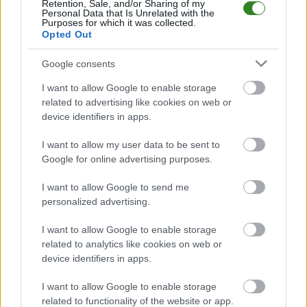
Gwiazda Maćkowice
przystępuje do tego spotkania w roli gospodarza.
Retention, Sale, and/or Sharing of my
Jak drużyna radzi sobie w sezonie 2025/2026 rozgrywek Jarosław > Klasa
Personal Data that Is Unrelated with the
Purposes for which it was collected.
A Przemyśl przed własną publicznością? Na tej stronie możecie zobaczyć
Opted Out
tabelę uwzględniającą tylko mecze u siebie. W tabeli biorącej pod uwagę
tylko mecze wyjazdowe możecie natomiast sprawdzić jak spisuje się klub
Grom Wyszatyce
.
Google consents
Jarosław > Klasa A Przemyśl - sytuacja w tabeli
I want to allow Google to enable storage
Przed meczami 25. kolejki - Jarosław > Klasa A Przemyśl gospodarze
related to advertising like cookies on web or
(Gwiazda Maćkowice) zajmują
7. miejsce
w tabeli. Goście (Grom
device identifiers in apps.
Wyszatyce) plasują się na
11. miejscu.
I want to allow my user data to be sent to
Poniżej znajdziesz także ostatnie mecze obu drużyn oraz statystyki
bramkowe.
Google for online advertising purposes.
Gwiazda Maćkowice vs. Grom Wyszatyce - relacja, wynik na żywo,
I want to allow Google to send me
transmisja
personalized advertising.
Wynik meczu Gwiazda Maćkowice - Grom Wyszatyce znajdziesz na naszej
stronie zaraz po jego zakończeniu. Jeżeli szukasz informacji meczowych,
I want to allow Google to enable storage
zajrzyj tutaj:
Gwiazda Maćkowice vs. Grom Wyszatyce - wynik,
related to analytics like cookies on web or
składy, strzelcy
device identifiers in apps.
Jeżeli w internecie lub TV dostępna jest
transmisja na żywo z meczu
Gwiazda Maćkowice vs. Grom Wyszatyce
albo innych spotkań
I want to allow Google to enable storage
Jarosław > Klasa A Przemyśl na pewno znajdziesz takie informacje na
related to functionality of the website or app.
naszym portalu. Możliwe jednak, że nigdzie nie pojawi się stream online z