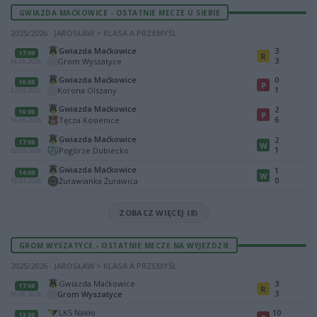
GWIAZDA MAĆKOWICE - OSTATNIE MECZE U SIEBIE
2025/2026 · JAROSŁAW > KLASA A PRZEMYŚL
Gwiazda Maćkowice
3
17:00
R
3
Grom Wyszatyce
06.06.2026
Gwiazda Maćkowice
0
16:00
P
1
Korona Olszany
23.05.2026
Gwiazda Maćkowice
2
16:00
P
6
Tęcza Kosienice
16.05.2026
Gwiazda Maćkowice
2
17:00
W
1
Pogórze Dubiecko
02.05.2026
Gwiazda Maćkowice
1
14:00
W
0
Żurawianka Żurawica
18.04.2026
ZOBACZ WIĘCEJ (8)
GROM WYSZATYCE - OSTATNIE MECZE NA WYJEZDZIE
2025/2026 · JAROSŁAW > KLASA A PRZEMYŚL
Gwiazda Maćkowice
3
17:00
R
3
Grom Wyszatyce
06.06.2026
LKS Nakło
10
13:00