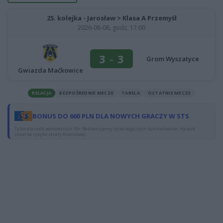
25. kolejka - Jarosław > Klasa A Przemyśl
2026-06-06, godz. 17:00
3
-
3
Grom Wyszatyce
Gwiazda Maćkowice
RELACJA
BEZPOŚREDNIE MECZE
TABELA
OSTATNIE MECZE
BONUS DO 660 PLN DLA NOWYCH GRACZY W STS
Tylko dla osób pełnoletnich 18+. Reklamujemy tylko legalnych bukmacherów. Hazard
stwarza ryzyko straty finansowej.