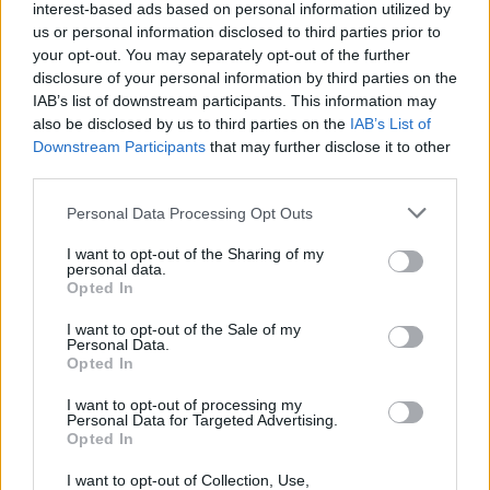
Po zakończeniu spotkania automatycznie publikujemy
oficjalny wynik
interest-based ads based on personal information utilized by
spotkania
, a także dane meczowe, jeśli są dostępne.
us or personal information disclosed to third parties prior to
your opt-out. You may separately opt-out of the further
Pełny harmonogram rozgrywek dostępny jest tutaj:
Jarosław > Klasa A
Przemyśl - terminarz
disclosure of your personal information by third parties on the
.
IAB’s list of downstream participants. This information may
Informacje o składach i strzelcach
also be disclosed by us to third parties on the
IAB’s List of
W miarę dostępności danych, publikujemy
składy wyjściowe,
Downstream Participants
that may further disclose it to other
rezerwowych, zmiany oraz listę strzelców bramek
. Informacje te
third parties.
aktualizujemy zależnie od poziomu ligi i dostępnych źródeł.
Please note that this website/app uses one or more Google
Personal Data Processing Opt Outs
Śledź mecze swojej drużyny
services and may gather and store information including but
Jeśli jesteś kibicem klubu Gwiazda Maćkowice lub Grom Wyszatyce -
not limited to your visit or usage behaviour. You may click to
I want to opt-out of the Sharing of my
zaglądaj tutaj częściej. Nasz serwis regularnie dostarcza informacje o
personal data.
grant or deny consent to Google and its third-party tags to
terminach meczów, wynikach, transferach i newsach klubowych
.
Opted In
use your data for below specified purposes in below Google
PodkarpacieLive.pl to największa baza
meczów lokalnych drużyn
consent section.
I want to opt-out of the Sale of my
piłkarskich
w województwie. Sprawdź nasze relacje, śledź ulubioną ligę i
Personal Data.
bądź na bieżąco z wydarzeniami z boisk!
Opted In
Analiza przed meczem: Gwiazda Maćkowice vs Grom Wyszatyce
I want to opt-out of processing my
Mecz
Gwiazda Maćkowice - Grom Wyszatyce
Personal Data for Targeted Advertising.
odbędzie się w ramach
Opted In
25. kolejki - Jarosław > Klasa A Przemyśl. Spotkanie zostanie rozegrane w
dniu 06 czerwca 2026. Początek meczu o godz. 17:00.
I want to opt-out of Collection, Use,