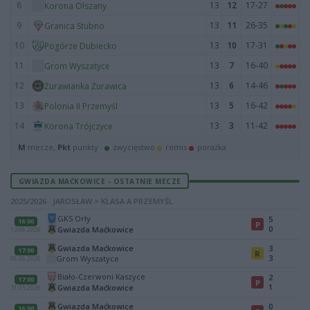
8
13
12
17-27
Korona Olszany
9
13
11
26-35
Granica Stubno
10
13
10
17-31
Pogórze Dubiecko
11
13
7
16-40
Grom Wyszatyce
12
13
6
14-46
Żurawianka Żurawica
13
13
5
16-42
Polonia II Przemyśl
14
13
3
11-42
Korona Trójczyce
M
mecze,
Pkt
punkty ·
zwycięstwo
remis
porażka
GWIAZDA MAĆKOWICE - OSTATNIE MECZE
2025/2026 · JAROSŁAW > KLASA A PRZEMYŚL
GKS Orły
5
16:00
P
0
Gwiazda Maćkowice
13.06.2026
Gwiazda Maćkowice
3
17:00
R
3
Grom Wyszatyce
06.06.2026
Biało-Czerwoni Kaszyce
2
17:00
P
1
Gwiazda Maćkowice
31.05.2026
Gwiazda Maćkowice
0
16:00