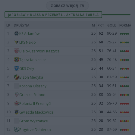
ZOBACZ WIĘCEJ (7)
JAROSŁAW > KLASA A PRZEMYŚL - AKTUALNA TABELA
LP
DRUŻYNA
M
PKT
GOLE
FORMA
1
26
62
90-29
KS Arłamów
2
26
60
75-27
LKS Nakło
3
26
51
76-41
Biało-Czerwoni Kaszyce
4
26
49
76-48
Tęcza Kosienice
5
26
44
60-34
GKS Orły
6
26
38
63-59
Bizon Medyka
7
26
34
39-51
Korona Olszany
8
26
33
55-64
Granica Stubno
9
26
32
59-70
Polonia II Przemyśl
10
26
30
44-68
Gwiazda Maćkowice
11
26
28
39-62
Grom Wyszatyce
12
26
23
37-69
Pogórze Dubiecko