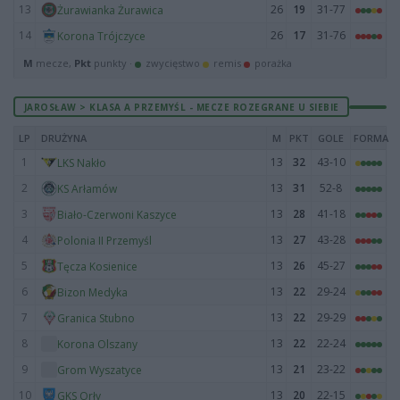
13
26
19
31-77
Żurawianka Żurawica
14
26
17
31-76
Korona Trójczyce
M
mecze,
Pkt
punkty ·
zwycięstwo
remis
porażka
JAROSŁAW > KLASA A PRZEMYŚL - MECZE ROZEGRANE U SIEBIE
LP
DRUŻYNA
M
PKT
GOLE
FORMA
1
13
32
43-10
LKS Nakło
2
13
31
52-8
KS Arłamów
3
13
28
41-18
Biało-Czerwoni Kaszyce
4
13
27
43-28
Polonia II Przemyśl
5
13
26
45-27
Tęcza Kosienice
6
13
22
29-24
Bizon Medyka
7
13
22
29-29
Granica Stubno
8
13
22
22-24
Korona Olszany
9
13
21
23-22
Grom Wyszatyce
10
13
20
22-15
GKS Orły