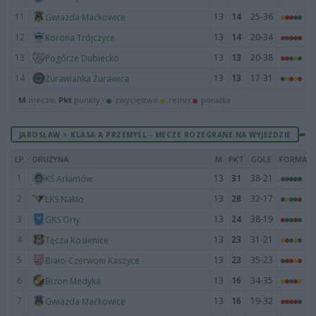
11
13
14
25-36
Gwiazda Maćkowice
12
13
14
20-34
Korona Trójczyce
13
13
13
20-38
Pogórze Dubiecko
14
13
13
17-31
Żurawianka Żurawica
M
mecze,
Pkt
punkty ·
zwycięstwo
remis
porażka
JAROSŁAW > KLASA A PRZEMYŚL - MECZE ROZEGRANE NA WYJEŹDZIE
LP
DRUŻYNA
M
PKT
GOLE
FORMA
1
13
31
38-21
KS Arłamów
2
13
28
32-17
LKS Nakło
3
13
24
38-19
GKS Orły
4
13
23
31-21
Tęcza Kosienice
5
13
23
35-23
Biało-Czerwoni Kaszyce
6
13
16
34-35
Bizon Medyka
7
13
16
19-32
Gwiazda Maćkowice