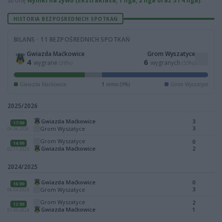
stronę
wyniki na żywo (Ekstraklasa, 1 liga, 2 liga oraz 3 i 4 liga)
.
HISTORIA BEZPOŚREDNICH SPOTKAŃ
BILANS · 11 BEZPOŚREDNICH SPOTKAŃ
Gwiazda Maćkowice
Grom Wyszatyce
4
6
wygrane
wygranych
(36%)
(55%)
Gwiazda Maćkowice
1
remis (9%)
Grom Wyszatyce
2025/2026
Gwiazda Maćkowice
3
17:00
3
Grom Wyszatyce
06.06.2026
Grom Wyszatyce
0
14:00
Gwiazda Maćkowice
2
02.11.2025
2024/2025
Gwiazda Maćkowice
0
16:00
3
Grom Wyszatyce
06.04.2025
Grom Wyszatyce
2
12:00
Gwiazda Maćkowice
1
01.09.2024