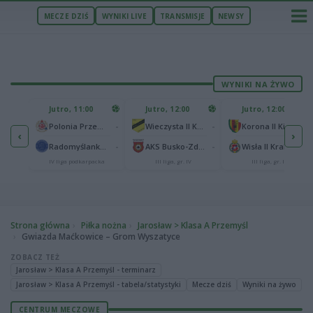
MECZE DZIŚ
WYNIKI LIVE
TRANSMISJE
NEWSY
WYNIKI NA ŻYWO
U
Jutro, 11:00
Jutro, 12:00
Jutro, 12:00
1
Polonia Warszawa
-
-
-
Polonia Przemyśl
Wieczysta II Kraków
Korona II Kielce
‹
›
1
ów
-
-
-
Radomyślanka Radomyśl Wielki
AKS Busko-Zdrój
Wisła II Kraków
IV liga podkarpacka
III liga, gr. IV
III liga, gr. IV
Strona główna
Piłka nożna
Jarosław > Klasa A Przemyśl
Gwiazda Maćkowice – Grom Wyszatyce
ZOBACZ TEŻ
Jarosław > Klasa A Przemyśl - terminarz
Jarosław > Klasa A Przemyśl - tabela/statystyki
Mecze dziś
Wyniki na żywo
CENTRUM MECZOWE