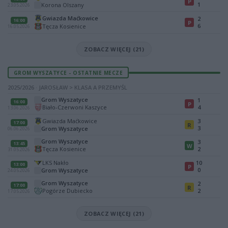
P
1
Korona Olszany
23.05.2026
Gwiazda Maćkowice
2
16:00
P
6
Tęcza Kosienice
16.05.2026
ZOBACZ WIĘCEJ (21)
GROM WYSZATYCE - OSTATNIE MECZE
2025/2026 · JAROSŁAW > KLASA A PRZEMYŚL
Grom Wyszatyce
1
16:00
P
Biało-Czerwoni Kaszyce
4
13.06.2026
Gwiazda Maćkowice
3
17:00
R
3
Grom Wyszatyce
06.06.2026
Grom Wyszatyce
3
13:45
W
Tęcza Kosienice
2
31.05.2026
LKS Nakło
10
13:00
P
0
Grom Wyszatyce
24.05.2026
Grom Wyszatyce
2
17:00
R
Pogórze Dubiecko
2
17.05.2026
ZOBACZ WIĘCEJ (21)