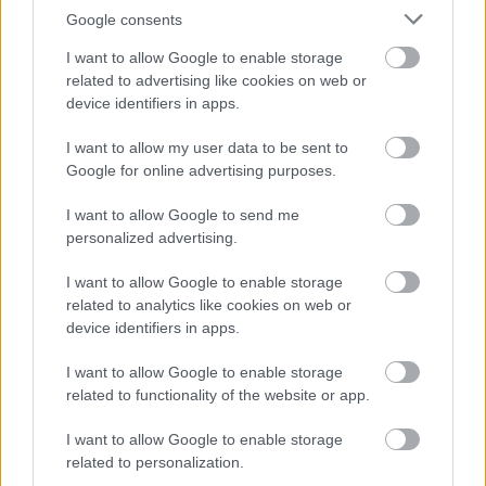
sprawdzić jak spisuje się klub
Błękit Żołynia
.
Google consents
Rzeszów > Klasa Okręgowa - sytuacja w tabeli
I want to allow Google to enable storage
Przed meczami 22. kolejki - Rzeszów > Klasa Okręgowa gospodarze
related to advertising like cookies on web or
(Głogovia Głogów Małopolski) zajmują
15. miejsce
w tabeli. Goście
device identifiers in apps.
(Błękit Żołynia) plasują się na
6. miejscu.
I want to allow my user data to be sent to
Poniżej znajdziesz także ostatnie mecze obu drużyn oraz statystyki
bramkowe.
Google for online advertising purposes.
Głogovia Głogów Małopolski vs. Błękit Żołynia - relacja, wynik na
I want to allow Google to send me
żywo, transmisja
personalized advertising.
Wynik meczu Głogovia Głogów Małopolski - Błękit Żołynia znajdziesz na
naszej stronie zaraz po jego zakończeniu. Jeżeli szukasz informacji
I want to allow Google to enable storage
meczowych, zajrzyj tutaj:
Głogovia Głogów Małopolski vs. Błękit
related to analytics like cookies on web or
Żołynia - wynik, składy, strzelcy
device identifiers in apps.
Jeżeli w internecie lub TV dostępna jest
transmisja na żywo z meczu
Głogovia Głogów Małopolski vs. Błękit Żołynia
albo innych spotkań
I want to allow Google to enable storage
Rzeszów > Klasa Okręgowa na pewno znajdziesz takie informacje na
related to functionality of the website or app.
naszym portalu. Możliwe jednak, że nigdzie nie pojawi się stream online z
tego pojedynku. Śledź portal podkarpacieLIVE.pl i bądź na bieżąco.
I want to allow Google to enable storage
related to personalization.