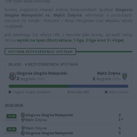
TWK (tylko wynik końcowy)
Poniżej znajdziesz również historę bezpośrednich spotkań
Głogovia
Głogów Małopolski vs. Błękit Żołynia
, informacje o pozostałych
meczach 22. kolejki - Rzeszów > Klasa Okręgowa oraz aktualną tabelę
rozgrywek.
Jeśli interesują Cię relacje LIVE z meczów piłki nożnej, sprawdź naszą
stronę
wyniki na żywo (Ekstraklasa, 1 liga, 2 liga oraz 3 i 4 liga)
.
HISTORIA BEZPOŚREDNICH SPOTKAŃ
BILANS · 4 BEZPOŚREDNICH SPOTKAŃ
Głogovia Głogów Małopolski
Błękit Żołynia
2
2
wygrane
wygrane
(50%)
(50%)
Głogovia Głogów Małopolski
0
remisów (0%)
Błękit Żołynia
2025/2026
Głogovia Głogów Małopolski
0
17:00
3
*
Błękit Żołynia
25.04.2026
Błękit Żołynia
5
16:00
0
Głogovia Głogów Małopolski
20.09.2025