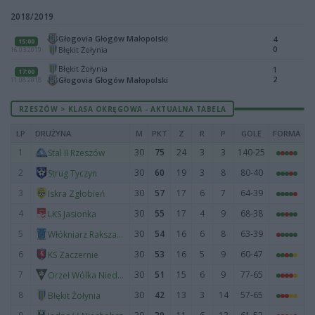
2018/2019
Głogovia Głogów Małopolski
4
15:00
0
Błękit Żołynia
16.03.2019
Błękit Żołynia
1
17:00
2
Głogovia Głogów Małopolski
11.08.2018
RZESZÓW > KLASA OKRĘGOWA - AKTUALNA TABELA
LP
DRUŻYNA
M
PKT
Z
R
P
GOLE
FORMA
1
30
75
24
3
3
140-25
Stal II Rzeszów
2
30
60
19
3
8
80-40
Strug Tyczyn
3
30
57
17
6
7
64-39
Iskra Zgłobień
4
30
55
17
4
9
68-38
LKS Jasionka
5
30
54
16
6
8
63-39
Włókniarz Rakszawa
6
30
53
16
5
9
60-47
KS Zaczernie
7
30
51
15
6
9
77-65
Orzeł Wólka Niedźwiedzka
8
30
42
13
3
14
57-65
Błękit Żołynia