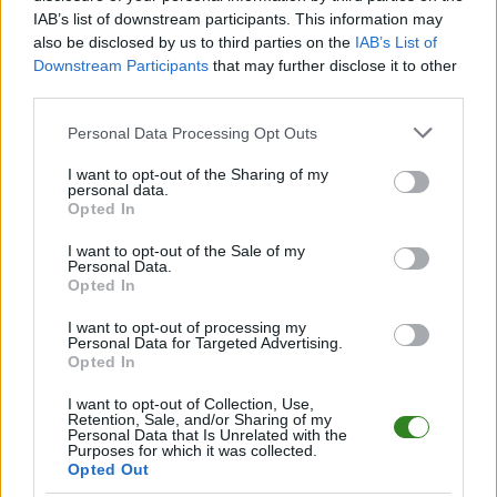
Informacje o składach i strzelcach
IAB’s list of downstream participants. This information may
W miarę dostępności danych, publikujemy
also be disclosed by us to third parties on the
składy wyjściowe,
IAB’s List of
rezerwowych, zmiany oraz listę strzelców bramek
. Informacje te
Downstream Participants
that may further disclose it to other
aktualizujemy zależnie od poziomu ligi i dostępnych źródeł.
third parties.
Śledź mecze swojej drużyny
Please note that this website/app uses one or more Google
Personal Data Processing Opt Outs
Jeśli jesteś kibicem klubu Głogovia Głogów Małopolski lub Błękit Żołynia -
services and may gather and store information including but
zaglądaj tutaj częściej. Nasz serwis regularnie dostarcza informacje o
not limited to your visit or usage behaviour. You may click to
I want to opt-out of the Sharing of my
terminach meczów, wynikach, transferach i newsach klubowych
.
personal data.
grant or deny consent to Google and its third-party tags to
Opted In
PodkarpacieLive.pl to największa baza
meczów lokalnych drużyn
use your data for below specified purposes in below Google
piłkarskich
w województwie. Sprawdź nasze relacje, śledź ulubioną ligę i
consent section.
I want to opt-out of the Sale of my
bądź na bieżąco z wydarzeniami z boisk!
Personal Data.
Opted In
Analiza przed meczem: Głogovia Głogów Małopolski vs Błękit
Żołynia
I want to opt-out of processing my
Mecz
Głogovia Głogów Małopolski - Błękit Żołynia
Personal Data for Targeted Advertising.
odbędzie się w
Opted In
ramach 22. kolejki - Rzeszów > Klasa Okręgowa. Spotkanie zostanie
rozegrane w dniu 25 kwietnia 2026. Początek meczu o godz. 17:00.
I want to opt-out of Collection, Use,
Głogovia Głogów Małopolski
przystępuje do tego spotkania w roli
Retention, Sale, and/or Sharing of my
gospodarza. Jak drużyna radzi sobie w sezonie 2025/2026 rozgrywek
Personal Data that Is Unrelated with the
Purposes for which it was collected.
Rzeszów > Klasa Okręgowa przed własną publicznością? Na tej stronie
Opted Out
możecie zobaczyć tabelę uwzględniającą tylko mecze u siebie. W tabeli
biorącej pod uwagę tylko mecze wyjazdowe możecie natomiast