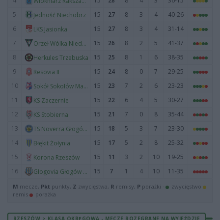
4
15
28
8
4
3
36-15
Włókniarz Rakszawa
5
15
27
8
3
4
40-26
Jedność Niechobrz
6
15
27
8
3
4
31-14
LKS Jasionka
7
15
26
8
2
5
41-37
Orzeł Wólka Niedźwiedzka
8
15
25
8
1
6
38-35
Herkules Trzebuska
9
15
24
8
0
7
29-25
Resovia II
10
15
23
7
2
6
23-23
Sokół Sokołów Małopolski
11
15
22
6
4
5
30-27
KS Zaczernie
12
15
21
7
0
8
35-44
KS Stobierna
13
15
18
5
3
7
23-30
TS Noverra Głogów Małopolski
14
15
17
5
2
8
25-32
Błękit Żołynia
15
15
11
3
2
10
19-25
Korona Rzeszów
16
15
7
1
4
10
11-35
Głogovia Głogów Małopolski
M
mecze,
Pkt
punkty,
Z
zwycięstwa,
R
remisy,
P
porażki ·
zwycięstwo
remis
porażka
RZESZÓW > KLASA OKRĘGOWA - MECZE ROZEGRANE NA WYJEŹDZIE