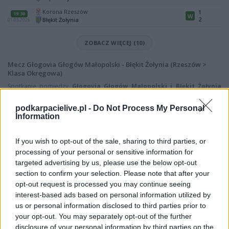
Korona Rzeszów
1
19:30
W
2
Błękit Żołynia
01.05.2026
ZOBACZ WIĘCEJ (10)
Mecz Głogovia Głogów Małopolski - Błękit Żołynia (Rzeszów >
Klasa Okręgowa)
Spotkanie pomiędzy
Głogovia Głogów Małopolski i Błękit Żołynia
rozegrane zostanie w ramach Rzeszów > Klasa Okręgowa (22. kolejki -
Rzeszów > Klasa Okręgowa).
podkarpacielive.pl -
Do Not Process My Personal
Information
Na stronie
PodkarpacieLive.pl
znajdziesz
wynik meczu, strzelców
bramek, kartki, składy, statystyki i informacje o przebiegu
spotkania
. To kompletne źródło danych dla kibiców i pasjonatów
If you wish to opt-out of the sale, sharing to third parties, or
lokalnej piłki nożnej. Jeżeli aktualnie nie widzisz tutaj danych z pewnością
processing of your personal or sensitive information for
pracujemy nad tym żeby je uzupełnić.
targeted advertising by us, please use the below opt-out
Wynik meczu Głogovia Głogów Małopolski vs Błękit Żołynia
section to confirm your selection. Please note that after your
opt-out request is processed you may continue seeing
Po zakończeniu spotkania automatycznie publikujemy
oficjalny wynik
spotkania
interest-based ads based on personal information utilized by
, a także dane meczowe, jeśli są dostępne.
us or personal information disclosed to third parties prior to
Pełny harmonogram rozgrywek dostępny jest tutaj:
Rzeszów > Klasa
your opt-out. You may separately opt-out of the further
Okręgowa - terminarz
.
disclosure of your personal information by third parties on the