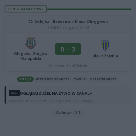
CENTRUM MECZOWE
22. kolejka - Rzeszów > Klasa Okręgowa
2026-04-25, godz. 17:00
0
-
3
Głogovia Głogów
Błękit Żołynia
Małopolski
Walkower: Błękit Żołynia
RELACJA
BEZPOŚREDNIE MECZE
TABELA
OSTATNIE MECZE
OGLĄDAJ ŻUŻEL NA ŻYWO W CANAL+
Transmisje LIVE z meczów PGE Ekstraligi i Metalkas 2. Ekstraligi
Walkower: 0-3