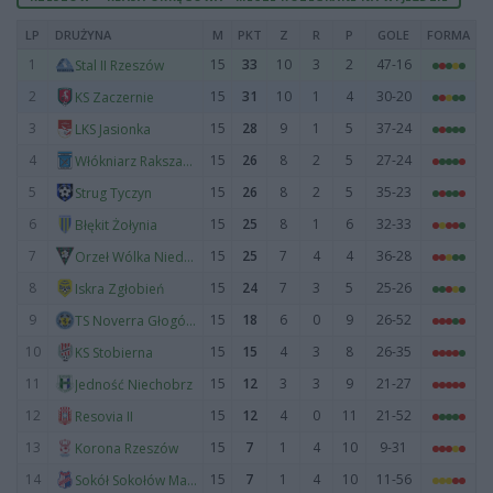
LP
DRUŻYNA
M
PKT
Z
R
P
GOLE
FORMA
1
15
33
10
3
2
47-16
Stal II Rzeszów
2
15
31
10
1
4
30-20
KS Zaczernie
3
15
28
9
1
5
37-24
LKS Jasionka
4
15
26
8
2
5
27-24
Włókniarz Rakszawa
5
15
26
8
2
5
35-23
Strug Tyczyn
6
15
25
8
1
6
32-33
Błękit Żołynia
7
15
25
7
4
4
36-28
Orzeł Wólka Niedźwiedzka
8
15
24
7
3
5
25-26
Iskra Zgłobień
9
15
18
6
0
9
26-52
TS Noverra Głogów Małopolski
10
15
15
4
3
8
26-35
KS Stobierna
11
15
12
3
3
9
21-27
Jedność Niechobrz
12
15
12
4
0
11
21-52
Resovia II
13
15
7
1
4
10
9-31
Korona Rzeszów
14
15
7
1
4
10
11-56
Sokół Sokołów Małopolski