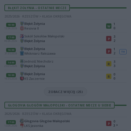
BŁĘKIT ŻOŁYNIA - OSTATNIE MECZE
2025/2026 · RZESZÓW > KLASA OKRĘGOWA
Błękit Żołynia
1
18:00
W
0
Resovia II
12.06.2026
Sokół Sokołów Małopolski
3
17:00
P
2
Błękit Żołynia
06.06.2026
Błękit Żołynia
1
16:00
P
TV
2
Włókniarz Rakszawa
31.05.2026
Jedność Niechobrz
3
14:00
R
3
Błękit Żołynia
23.05.2026
Błękit Żołynia
0
18:00
R
0
KS Zaczernie
16.05.2026
ZOBACZ WIĘCEJ (25)
GŁOGOVIA GŁOGÓW MAŁOPOLSKI - OSTATNIE MECZE U SIEBIE
2025/2026 · RZESZÓW > KLASA OKRĘGOWA
Głogovia Głogów Małopolski
0
17:00
P
3
*
LKS Jasionka
13.06.2026