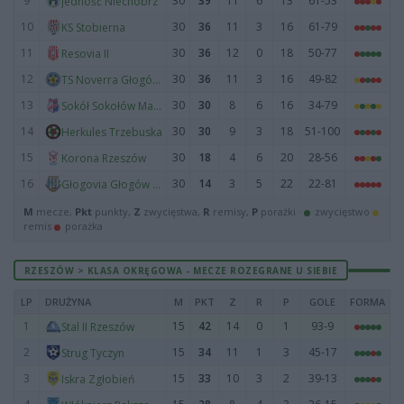
9
30
39
11
6
13
61-53
Jedność Niechobrz
10
30
36
11
3
16
61-79
KS Stobierna
11
30
36
12
0
18
50-77
Resovia II
12
30
36
11
3
16
49-82
TS Noverra Głogów Małopolski
13
30
30
8
6
16
34-79
Sokół Sokołów Małopolski
14
30
30
9
3
18
51-100
Herkules Trzebuska
15
30
18
4
6
20
28-56
Korona Rzeszów
16
30
14
3
5
22
22-81
Głogovia Głogów Małopolski
M
mecze,
Pkt
punkty,
Z
zwycięstwa,
R
remisy,
P
porażki ·
zwycięstwo
remis
porażka
RZESZÓW > KLASA OKRĘGOWA - MECZE ROZEGRANE U SIEBIE
LP
DRUŻYNA
M
PKT
Z
R
P
GOLE
FORMA
1
15
42
14
0
1
93-9
Stal II Rzeszów
2
15
34
11
1
3
45-17
Strug Tyczyn
3
15
33
10
3
2
39-13
Iskra Zgłobień