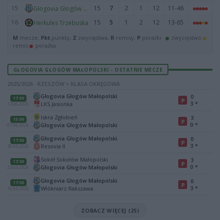
15
15
7
2
1
12
11-46
Głogovia Głogów Małopolski
16
15
5
1
2
12
13-65
Herkules Trzebuska
M
mecze,
Pkt
punkty,
Z
zwycięstwa,
R
remisy,
P
porażki ·
zwycięstwo
remis
porażka
GŁOGOVIA GŁOGÓW MAŁOPOLSKI - OSTATNIE MECZE
2025/2026 · RZESZÓW > KLASA OKRĘGOWA
Głogovia Głogów Małopolski
0
17:00
P
3
*
LKS Jasionka
13.06.2026
Iskra Zgłobień
3
15:00
P
0
*
Głogovia Głogów Małopolski
07.06.2026
Głogovia Głogów Małopolski
0
17:00
P
3
*
Resovia II
30.05.2026
Sokół Sokołów Małopolski
3
17:00
P
0
*
Głogovia Głogów Małopolski
23.05.2026
Głogovia Głogów Małopolski
0
17:00
P
3
*
Włókniarz Rakszawa
16.05.2026
ZOBACZ WIĘCEJ (25)