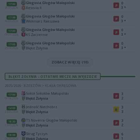
Głogovia Głogów Małopolski
0
17:00
P
3
*
Resovia II
30.05.2026
Głogovia Głogów Małopolski
0
17:00
P
3
*
Włókniarz Rakszawa
16.05.2026
Głogovia Głogów Małopolski
0
17:00
P
3
*
KS Zaczernie
09.05.2026
Głogovia Głogów Małopolski
0
17:00
P
3
*
Błękit Żołynia
25.04.2026
ZOBACZ WIĘCEJ (10)
BŁĘKIT ŻOŁYNIA - OSTATNIE MECZE NA WYJEZDZIE
2025/2026 · RZESZÓW > KLASA OKRĘGOWA
Sokół Sokołów Małopolski
3
17:00
P
2
Błękit Żołynia
06.06.2026
Jedność Niechobrz
3
14:00
R
3
Błękit Żołynia
23.05.2026
TS Noverra Głogów Małopolski
3
18:30
P
2
Błękit Żołynia
13.05.2026
Strug Tyczyn
6
18:00
P
1
Błękit Żołynia
08.05.2026