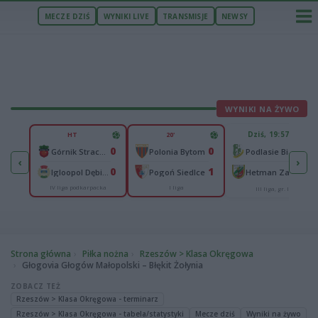
MECZE DZIŚ
WYNIKI LIVE
TRANSMISJE
NEWSY
WYNIKI NA ŻYWO
U
Dziś, 19:57
HT
20'
65
0
0
lonia Bydgoszcz
-
Górnik Strachocina
Polonia Bytom
Podlasie Biała Podlaska
‹
›
25
0
1
-
Igloopol Dębica
Pogoń Siedlce
Hetman Zamość
IV liga podkarpacka
I liga
aliga
III liga, gr. IV
Strona główna
Piłka nożna
Rzeszów > Klasa Okręgowa
Głogovia Głogów Małopolski – Błękit Żołynia
ZOBACZ TEŻ
Rzeszów > Klasa Okręgowa - terminarz
Rzeszów > Klasa Okręgowa - tabela/statystyki
Mecze dziś
Wyniki na żywo