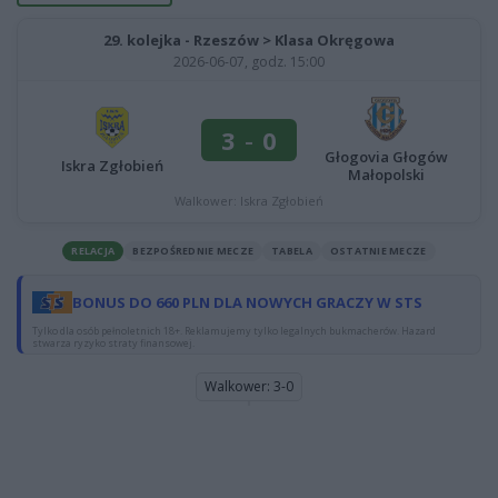
29. kolejka - Rzeszów > Klasa Okręgowa
2026-06-07, godz. 15:00
3
-
0
Głogovia Głogów
Iskra Zgłobień
Małopolski
Walkower: Iskra Zgłobień
RELACJA
BEZPOŚREDNIE MECZE
TABELA
OSTATNIE MECZE
BONUS DO 660 PLN DLA NOWYCH GRACZY W STS
Tylko dla osób pełnoletnich 18+. Reklamujemy tylko legalnych bukmacherów. Hazard
stwarza ryzyko straty finansowej.
Walkower: 3-0