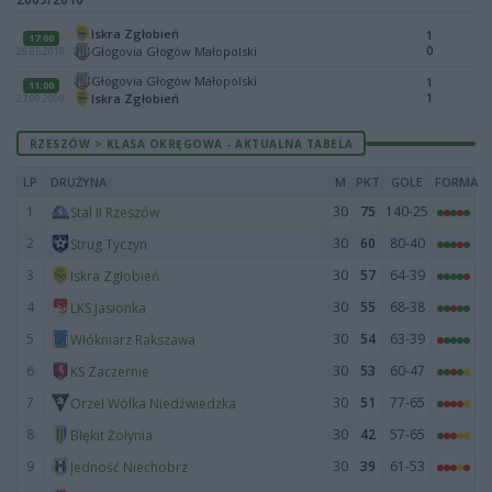
Iskra Zgłobień
1
17:00
0
Głogovia Głogów Małopolski
26.05.2010
Głogovia Głogów Małopolski
1
11:00
1
Iskra Zgłobień
27.09.2009
RZESZÓW > KLASA OKRĘGOWA - AKTUALNA TABELA
LP
DRUŻYNA
M
PKT
GOLE
FORMA
1
30
75
140-25
Stal II Rzeszów
2
30
60
80-40
Strug Tyczyn
3
30
57
64-39
Iskra Zgłobień
4
30
55
68-38
LKS Jasionka
5
30
54
63-39
Włókniarz Rakszawa
6
30
53
60-47
KS Zaczernie
7
30
51
77-65
Orzeł Wólka Niedźwiedzka
8
30
42
57-65
Błękit Żołynia
9
30
39
61-53
Jedność Niechobrz