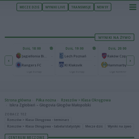
MECZE DZIŚ
WYNIKI LIVE
TRANSMISJE
NEWSY
WYNIKI NA ŻYWO
U
Dziś, 18:00
Dziś, 19:00
Dziś, 20:00
1
Ferencvaros Budapeszt
-
-
-
Jagiellonia Białystok
Lech Poznań
Raków Częstochowa
‹
›
0
ze
-
-
-
Rangers FC
KI Klaksvik
Hammarby IF
Liga Europy
Liga Europy
Liga Konferencji
Strona główna
Piłka nożna
Rzeszów > Klasa Okręgowa
Iskra Zgłobień – Głogovia Głogów Małopolski
ZOBACZ TEŻ
Rzeszów > Klasa Okręgowa - terminarz
Rzeszów > Klasa Okręgowa - tabela/statystyki
Mecze dziś
Wyniki na żywo
CENTRUM MECZOWE