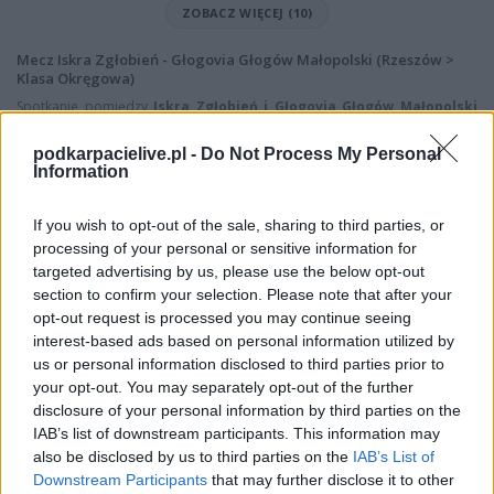
ZOBACZ WIĘCEJ (10)
Mecz Iskra Zgłobień - Głogovia Głogów Małopolski (Rzeszów >
Klasa Okręgowa)
Spotkanie pomiędzy
Iskra Zgłobień i Głogovia Głogów Małopolski
rozegrane zostanie w ramach Rzeszów > Klasa Okręgowa (29. kolejki -
Rzeszów > Klasa Okręgowa).
podkarpacielive.pl -
Do Not Process My Personal
Information
Na stronie
PodkarpacieLive.pl
znajdziesz
wynik meczu, strzelców
bramek, kartki, składy, statystyki i informacje o przebiegu
spotkania
. To kompletne źródło danych dla kibiców i pasjonatów
If you wish to opt-out of the sale, sharing to third parties, or
lokalnej piłki nożnej. Jeżeli aktualnie nie widzisz tutaj danych z pewnością
processing of your personal or sensitive information for
pracujemy nad tym żeby je uzupełnić.
targeted advertising by us, please use the below opt-out
Wynik meczu Iskra Zgłobień vs Głogovia Głogów Małopolski
section to confirm your selection. Please note that after your
opt-out request is processed you may continue seeing
Po zakończeniu spotkania automatycznie publikujemy
oficjalny wynik
spotkania
interest-based ads based on personal information utilized by
, a także dane meczowe, jeśli są dostępne.
us or personal information disclosed to third parties prior to
Pełny harmonogram rozgrywek dostępny jest tutaj:
Rzeszów > Klasa
your opt-out. You may separately opt-out of the further
Okręgowa - terminarz
.
disclosure of your personal information by third parties on the
Informacje o składach i strzelcach
IAB’s list of downstream participants. This information may
W miarę dostępności danych, publikujemy
also be disclosed by us to third parties on the
składy wyjściowe,
IAB’s List of
rezerwowych, zmiany oraz listę strzelców bramek
. Informacje te
Downstream Participants
that may further disclose it to other