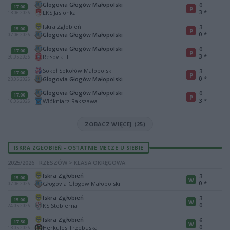
Głogovia Głogów Małopolski
0
17:00
P
3
*
LKS Jasionka
13.06.2026
Iskra Zgłobień
3
15:00
P
0
*
Głogovia Głogów Małopolski
07.06.2026
Głogovia Głogów Małopolski
0
17:00
P
3
*
Resovia II
30.05.2026
Sokół Sokołów Małopolski
3
17:00
P
0
*
Głogovia Głogów Małopolski
23.05.2026
Głogovia Głogów Małopolski
0
17:00
P
3
*
Włókniarz Rakszawa
16.05.2026
ZOBACZ WIĘCEJ (25)
ISKRA ZGŁOBIEŃ - OSTATNIE MECZE U SIEBIE
2025/2026 · RZESZÓW > KLASA OKRĘGOWA
Iskra Zgłobień
3
15:00
W
0
*
Głogovia Głogów Małopolski
07.06.2026
Iskra Zgłobień
3
15:00
W
0
KS Stobierna
24.05.2026
Iskra Zgłobień
6
17:30
W
0
Herkules Trzebuska
13.05.2026