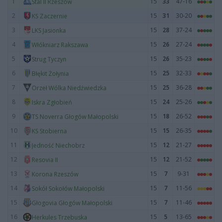
1
15
33
47-16
Stal II Rzeszów
2
15
31
30-20
KS Zaczernie
3
15
28
37-24
LKS Jasionka
4
15
26
27-24
Włókniarz Rakszawa
5
15
26
35-23
Strug Tyczyn
6
15
25
32-33
Błękit Żołynia
7
15
25
36-28
Orzeł Wólka Niedźwiedzka
8
15
24
25-26
Iskra Zgłobień
9
15
18
26-52
TS Noverra Głogów Małopolski
10
15
15
26-35
KS Stobierna
11
15
12
21-27
Jedność Niechobrz
12
15
12
21-52
Resovia II
13
15
7
9-31
Korona Rzeszów
14
15
7
11-56
Sokół Sokołów Małopolski
15
15
7
11-46
Głogovia Głogów Małopolski
16
15
5
13-65
Herkules Trzebuska