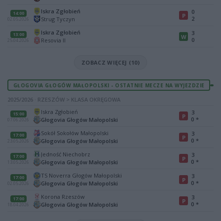
Iskra Zgłobień
0
14:00
P
2
Strug Tyczyn
02.05.2026
Iskra Zgłobień
3
13:00
W
0
Resovia II
25.04.2026
ZOBACZ WIĘCEJ (10)
GŁOGOVIA GŁOGÓW MAŁOPOLSKI - OSTATNIE MECZE NA WYJEZDZIE
2025/2026 · RZESZÓW > KLASA OKRĘGOWA
Iskra Zgłobień
3
15:00
P
0
*
Głogovia Głogów Małopolski
07.06.2026
Sokół Sokołów Małopolski
3
17:00
P
0
*
Głogovia Głogów Małopolski
23.05.2026
Jedność Niechobrz
3
17:00
P
0
*
Głogovia Głogów Małopolski
13.05.2026
TS Noverra Głogów Małopolski
3
17:00
P
0
*
Głogovia Głogów Małopolski
02.05.2026
Korona Rzeszów
3
17:00
P
0
*
Głogovia Głogów Małopolski
18.04.2026