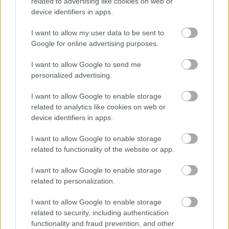
Przed meczami 29. kolejki - Rzeszów > Klasa Okręgowa gospodarze (Iskra
related to advertising like cookies on web or
Zgłobień) zajmują
8. miejsce
w tabeli. Goście (Głogovia Głogów
device identifiers in apps.
Małopolski) plasują się na
15. miejscu.
I want to allow my user data to be sent to
Poniżej znajdziesz także ostatnie mecze obu drużyn oraz statystyki
bramkowe.
Google for online advertising purposes.
Iskra Zgłobień vs. Głogovia Głogów Małopolski - relacja, wynik na
I want to allow Google to send me
żywo, transmisja
personalized advertising.
Wynik meczu Iskra Zgłobień - Głogovia Głogów Małopolski znajdziesz na
naszej stronie zaraz po jego zakończeniu. Jeżeli szukasz informacji
I want to allow Google to enable storage
meczowych, zajrzyj tutaj:
Iskra Zgłobień vs. Głogovia Głogów
related to analytics like cookies on web or
Małopolski - wynik, składy, strzelcy
device identifiers in apps.
Jeżeli w internecie lub TV dostępna jest
transmisja na żywo z meczu
Iskra Zgłobień vs. Głogovia Głogów Małopolski
albo innych spotkań
I want to allow Google to enable storage
Rzeszów > Klasa Okręgowa na pewno znajdziesz takie informacje na
related to functionality of the website or app.
naszym portalu. Możliwe jednak, że nigdzie nie pojawi się stream online z
tego pojedynku. Śledź portal podkarpacieLIVE.pl i bądź na bieżąco.
I want to allow Google to enable storage
related to personalization.
Asseco Resovia
Developres Rzeszów
ITA TOOLS Stal Mielec
I want to allow Google to enable storage
|
|
|
Cellfast Wilki Krosno
Texom Stal Rzeszów
Stal Mielec
related to security, including authentication
|
|
|
Motor Lublin
functionality and fraud prevention, and other
Stal Rzeszów
Stal Stalowa Wola
Wisła Kraków
|
|
|
|