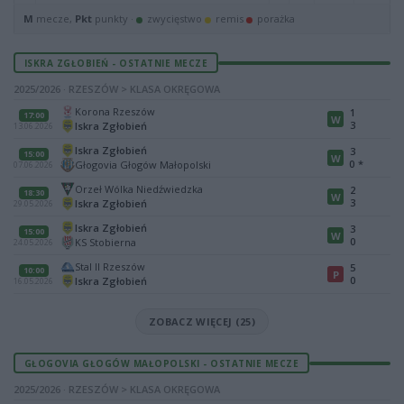
M
mecze,
Pkt
punkty ·
zwycięstwo
remis
porażka
ISKRA ZGŁOBIEŃ - OSTATNIE MECZE
2025/2026 · RZESZÓW > KLASA OKRĘGOWA
Korona Rzeszów
1
17:00
W
3
Iskra Zgłobień
13.06.2026
Iskra Zgłobień
3
15:00
W
0
*
Głogovia Głogów Małopolski
07.06.2026
Orzeł Wólka Niedźwiedzka
2
18:30
W
3
Iskra Zgłobień
29.05.2026
Iskra Zgłobień
3
15:00
W
0
KS Stobierna
24.05.2026
Stal II Rzeszów
5
10:00
P
0
Iskra Zgłobień
16.05.2026
ZOBACZ WIĘCEJ (25)
GŁOGOVIA GŁOGÓW MAŁOPOLSKI - OSTATNIE MECZE
2025/2026 · RZESZÓW > KLASA OKRĘGOWA