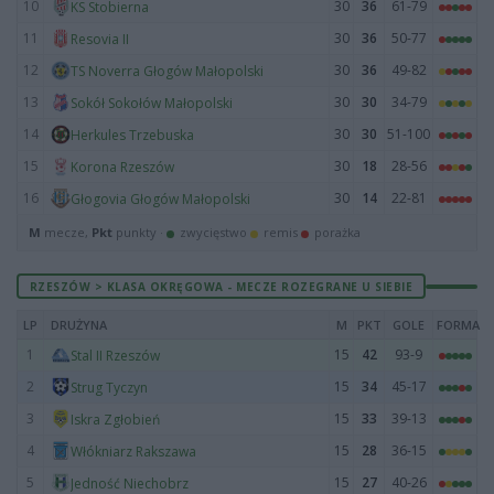
10
30
36
61-79
KS Stobierna
11
30
36
50-77
Resovia II
12
30
36
49-82
TS Noverra Głogów Małopolski
13
30
30
34-79
Sokół Sokołów Małopolski
14
30
30
51-100
Herkules Trzebuska
15
30
18
28-56
Korona Rzeszów
16
30
14
22-81
Głogovia Głogów Małopolski
M
mecze,
Pkt
punkty ·
zwycięstwo
remis
porażka
RZESZÓW > KLASA OKRĘGOWA - MECZE ROZEGRANE U SIEBIE
LP
DRUŻYNA
M
PKT
GOLE
FORMA
1
15
42
93-9
Stal II Rzeszów
2
15
34
45-17
Strug Tyczyn
3
15
33
39-13
Iskra Zgłobień
4
15
28
36-15
Włókniarz Rakszawa
5
15
27
40-26
Jedność Niechobrz