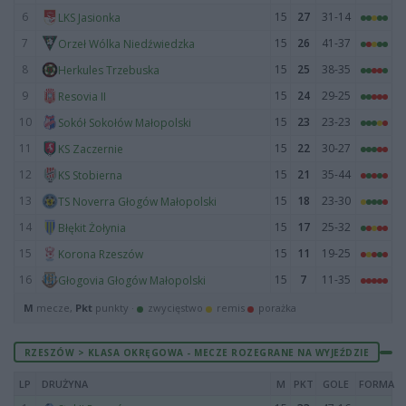
6
15
27
31-14
LKS Jasionka
7
15
26
41-37
Orzeł Wólka Niedźwiedzka
8
15
25
38-35
Herkules Trzebuska
9
15
24
29-25
Resovia II
10
15
23
23-23
Sokół Sokołów Małopolski
11
15
22
30-27
KS Zaczernie
12
15
21
35-44
KS Stobierna
13
15
18
23-30
TS Noverra Głogów Małopolski
14
15
17
25-32
Błękit Żołynia
15
15
11
19-25
Korona Rzeszów
16
15
7
11-35
Głogovia Głogów Małopolski
M
mecze,
Pkt
punkty ·
zwycięstwo
remis
porażka
RZESZÓW > KLASA OKRĘGOWA - MECZE ROZEGRANE NA WYJEŹDZIE
LP
DRUŻYNA
M
PKT
GOLE
FORMA