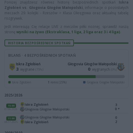
Poniżej znajdziesz również historę bezpośrednich spotkań
Iskra
Zgłobień vs. Głogovia Głogów Małopolski
, informacje o pozostałych
meczach 29. kolejki - Rzeszów > Klasa Okręgowa oraz aktualną tabelę
rozgrywek.
Jeśli interesują Cię relacje LIVE z meczów piłki nożnej, sprawdź naszą
stronę
wyniki na żywo (Ekstraklasa, 1 liga, 2 liga oraz 3 i 4 liga)
.
HISTORIA BEZPOŚREDNICH SPOTKAŃ
BILANS · 4 BEZPOŚREDNICH SPOTKAŃ
Iskra Zgłobień
Głogovia Głogów Małopolski
3
0
wygrane
wygranych
(75%)
(0%)
Iskra Zgłobień
1
remis (25%)
Głogovia Głogów Małopolski
2025/2026
Iskra Zgłobień
3
15:00
0
*
Głogovia Głogów Małopolski
07.06.2026
Głogovia Głogów Małopolski
0
11:00
2
Iskra Zgłobień
08.11.2025
2009/2010