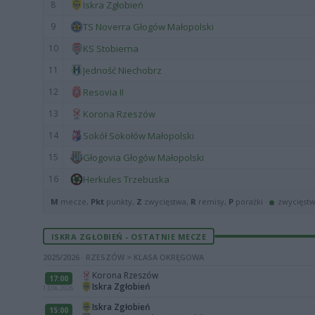
8
Iskra Zgłobień
9
TS Noverra Głogów Małopolski
10
KS Stobierna
11
Jedność Niechobrz
12
Resovia II
13
Korona Rzeszów
14
Sokół Sokołów Małopolski
15
Głogovia Głogów Małopolski
16
Herkules Trzebuska
M
mecze,
Pkt
punkty,
Z
zwycięstwa,
R
remisy,
P
porażki ·
zwycięst
ISKRA ZGŁOBIEŃ - OSTATNIE MECZE
2025/2026 · RZESZÓW > KLASA OKRĘGOWA
Korona Rzeszów
17:00
Iskra Zgłobień
13.06.2026
Iskra Zgłobień
15:00