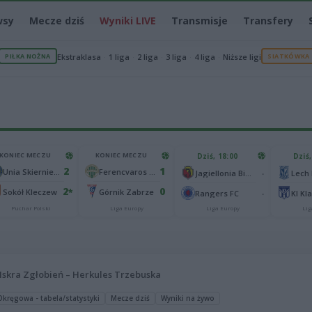
wsy
Mecze dziś
Wyniki LIVE
Transmisje
Transfery
PIŁKA NOŻNA
Ekstraklasa
1 liga
2 liga
3 liga
4 liga
Niższe ligi
SIATKÓWKA
KONIEC MECZU
KONIEC MECZU
Dziś, 18:00
Dziś,
2
1
Unia Skierniewice
Ferencvaros Budapeszt
-
Jagiellonia Białystok
Lech
2
0
*
Sokół Kleczew
Górnik Zabrze
-
Rangers FC
KI Kl
Puchar Polski
Liga Europy
Liga Europy
Lig
Iskra Zgłobień – Herkules Trzebuska
kręgowa - tabela/statystyki
Mecze dziś
Wyniki na żywo