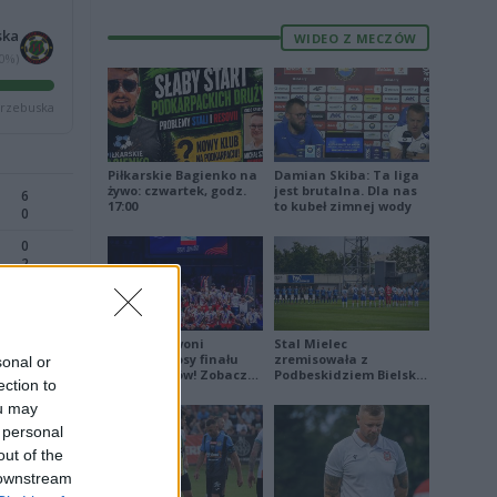
ska
WIDEO Z MECZÓW
(0%)
Trzebuska
Piłkarskie Bagienko na
Damian Skiba: Ta liga
żywo: czwartek, godz.
jest brutalna. Dla nas
6
17:00
to kubeł zimnej wody
0
0
2
Biało-Czerwoni
Stal Mielec
E
FORMA
odwrócili losy finału
zremisowała z
sonal or
Ligi Narodów! Zobacz
Podbeskidziem Bielsko-
ection to
25
skrót
Biała. Zobacz skrót
ou may
0
 personal
out of the
9
 downstream
8