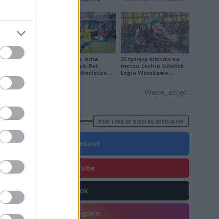
[ZDJĘCIA]
E
FORMA
9
7
Ekstraklasa: Arka
35 tysięcy kibiców na
3
Gdynia - Bruk-Bet
meczu Lechia Gdańsk -
Termalica Nieciecza 2-
Legia Warszawa
5
3 [ZDJĘCIA]
[OPRAWA, ZDJĘCIA]
Więcej zdjęć
6
4
PDK LIVE W SOCIAL MEDIACH
7
5
Facebook
5
YouTube
3
7
TikTok
4
Instagram
0