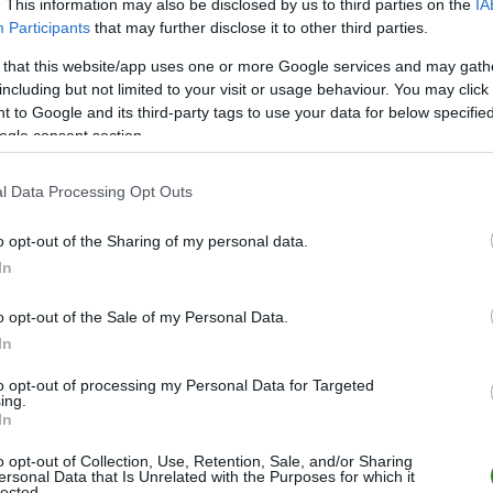
. This information may also be disclosed by us to third parties on the
IA
Participants
that may further disclose it to other third parties.
30
54
16
6
8
63-3
30
53
16
5
9
60-4
 that this website/app uses one or more Google services and may gath
including but not limited to your visit or usage behaviour. You may click 
30
51
15
6
9
77-6
 to Google and its third-party tags to use your data for below specifi
30
42
13
3
14
57-6
ogle consent section.
30
39
11
6
13
61-5
l Data Processing Opt Outs
30
36
11
3
16
61-7
30
36
12
0
18
50-7
o opt-out of the Sharing of my personal data.
30
36
11
3
16
49-8
In
30
30
8
6
16
34-7
o opt-out of the Sale of my Personal Data.
30
30
9
3
18
51-1
In
30
18
4
6
20
28-5
to opt-out of processing my Personal Data for Targeted
ing.
30
14
3
5
22
22-8
In
wo
remis
porażka
o opt-out of Collection, Use, Retention, Sale, and/or Sharing
ersonal Data that Is Unrelated with the Purposes for which it
lected.