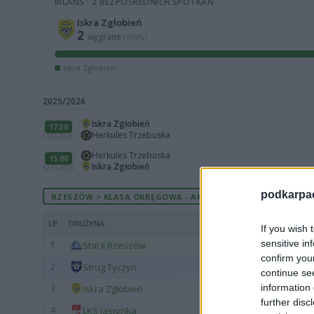
BILANS · 2 BEZPOŚREDNICH SPOTKAŃ
Iskra Zgłobień
2
wygrane
(100%)
Iskra Zgłobień
2025/2026
Iskra Zgłobień
17:30
Herkules Trzebuska
13.05.2026
Herkules Trzebuska
15:00
Iskra Zgłobień
12.10.2025
podkarpaci
RZESZÓW > KLASA OKRĘGOWA - AKTUALNA TABELA
LP
DRUŻYNA
If you wish 
sensitive in
1
Stal II Rzeszów
confirm you
2
Strug Tyczyn
continue se
information 
3
Iskra Zgłobień
further disc
4
LKS Jasionka