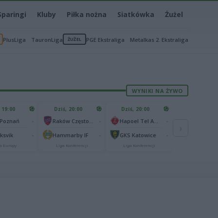
Sparingi
Kluby
Piłka nożna
Siatkówka
Żużel
PlusLiga
TauronLiga
ŻUŻEL
PGE Ekstraliga
Metalkas 2. Ekstraliga
WYNIKI NA ŻYWO
 19:00
Dziś, 20:00
Dziś, 20:00
-
-
-
 Poznań
Raków Częstochowa
Hapoel Tel Awiw
›
-
-
-
aksvik
Hammarby IF
GKS Katowice
a Europy
Liga Konferencji
Liga Konferencji