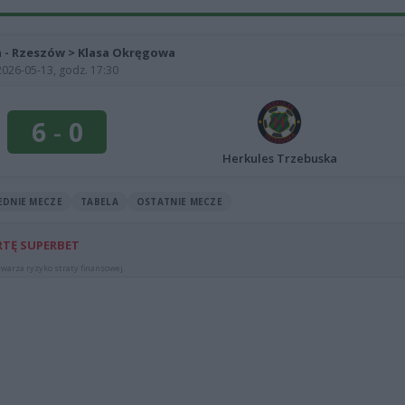
ka - Rzeszów > Klasa Okręgowa
2026-05-13, godz. 17:30
6
-
0
Herkules Trzebuska
EDNIE MECZE
TABELA
OSTATNIE MECZE
RTĘ SUPERBET
warza ryzyko straty finansowej.