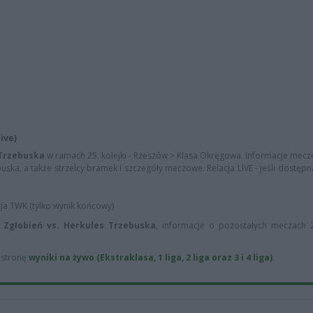
ive)
 Trzebuska
w ramach 25. kolejki - Rzeszów > Klasa Okręgowa. Informacje mecz
uska, a także strzelcy bramek i szczegóły meczowe. Relacja LIVE - jeśli dostępn
cja TWK (tylko wynik końcowy)
a Zgłobień vs. Herkules Trzebuska
, informacje o pozostałych meczach 25
ą stronę
wyniki na żywo (Ekstraklasa, 1 liga, 2 liga oraz 3 i 4 liga)
.