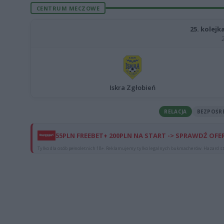
CENTRUM MECZOWE
25. kolej
Iskra Zgłobień
RELACJA
BEZPOŚR
55PLN FREEBET+ 200PLN NA START -> SPRAWDŹ OFE
Tylko dla osób pełnoletnich 18+. Reklamujemy tylko legalnych bukmacherów. Hazard st