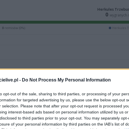
Herkules Trzebu
0
wygranych
0
remisów (0%)
Herkules 
elive.pl -
Do Not Process My Personal Information
M
PKT
Z
R
P
GOL
to opt-out of the sale, sharing to third parties, or processing of your per
formation for targeted advertising by us, please use the below opt-out s
30
75
24
3
3
140-
r selection. Please note that after your opt-out request is processed y
30
60
19
3
8
80-4
eing interest-based ads based on personal information utilized by us or
disclosed to third parties prior to your opt-out. You may separately opt-
30
57
17
6
7
64-3
losure of your personal information by third parties on the IAB’s list of
30
55
17
4
9
68-3