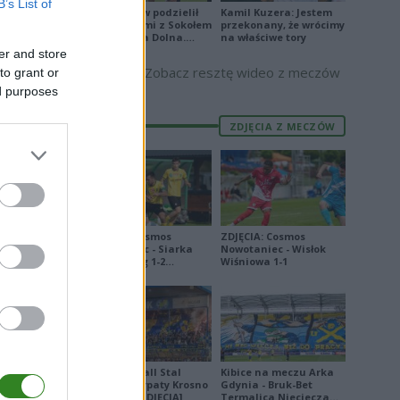
B’s List of
JKS Jarosław podzielił
Kamil Kuzera: Jestem
9
się punktami z Sokołem
przekonany, że wrócimy
Kolbuszowa Dolna.
na właściwe tory
7
Zobacz skrót
er and store
Zobacz resztę wideo z meczów
to grant or
5
ed purposes
5
ZDJĘCIA Z MECZÓW
3
9
7
2
ZDJĘCIA: Cosmos
ZDJĘCIA: Cosmos
9
Nowotaniec - Siarka
Nowotaniec - Wisłok
Tarnobrzeg 1-2
Wiśniowa 1-1
00
[PUCHAR POLSKI]
6
1
Derby Ekoball Stal
Kibice na meczu Arka
Sanok - Karpaty Krosno
Gdynia - Bruk-Bet
na remis [ZDJĘCIA]
Termalica Nieciecza