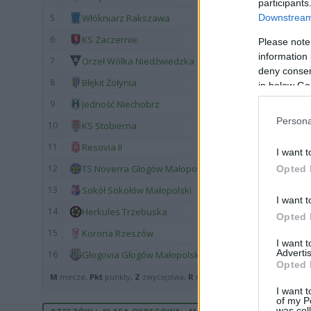
participants
Downstream 
5
Włókniarz Rakszawa
6
KS Zaczernie
Please note
information 
7
Orzeł Wólka Niedźwiedzka
deny consent
8
Błękit Żołynia
in below Go
9
Jedność Niechobrz
Persona
10
KS Stobierna
11
Resovia II
I want t
12
TS Noverra Głogów Małopolski
Opted 
13
Sokół Sokołów Małopolski
I want t
14
Herkules Trzebuska
Opted 
15
Korona Rzeszów
I want 
Advertis
16
Głogovia Głogów Małopolski
Opted 
M
mecze,
Pkt
punkty,
Z
zwycięstwa,
R
remisy,
P
porażki ·
zwycięst
I want t
of my P
was col