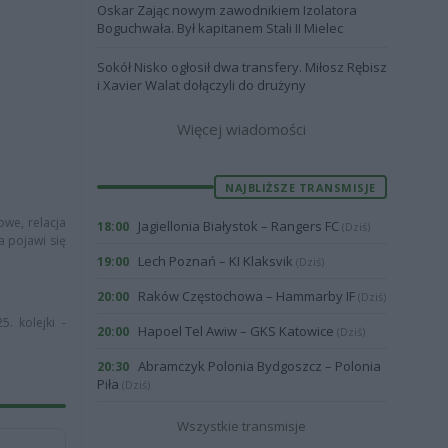
Oskar Zając nowym zawodnikiem Izolatora
Boguchwała. Był kapitanem Stali II Mielec
Sokół Nisko ogłosił dwa transfery. Miłosz Rębisz
i Xavier Walat dołączyli do drużyny
Więcej wiadomości
NAJBLIŻSZE TRANSMISJE
owe, relacja
Jagiellonia Białystok – Rangers FC
18:00
(Dziś)
a pojawi się
Lech Poznań – KI Klaksvik
19:00
(Dziś)
Raków Częstochowa – Hammarby IF
20:00
(Dziś)
. kolejki -
Hapoel Tel Awiw – GKS Katowice
20:00
(Dziś)
Abramczyk Polonia Bydgoszcz – Polonia
20:30
Piła
(Dziś)
Wszystkie transmisje