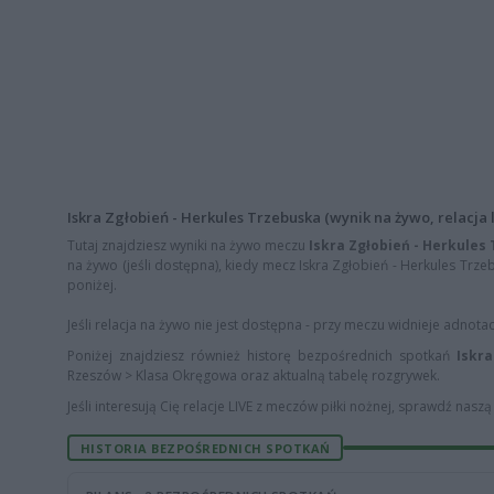
Iskra Zgłobień - Herkules Trzebuska (wynik na żywo, relacja l
Tutaj znajdziesz wyniki na żywo meczu
Iskra Zgłobień - Herkules
na żywo (jeśli dostępna), kiedy mecz Iskra Zgłobień - Herkules Trzeb
poniżej.
Jeśli relacja na żywo nie jest dostępna - przy meczu widnieje adnota
Poniżej znajdziesz również historę bezpośrednich spotkań
Iskr
Rzeszów > Klasa Okręgowa oraz aktualną tabelę rozgrywek.
Jeśli interesują Cię relacje LIVE z meczów piłki nożnej, sprawdź nasz
HISTORIA BEZPOŚREDNICH SPOTKAŃ