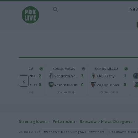
Ne
KONIEC MECZU
KONIEC MECZU
KONIEC MECZU
2
3
1
Górnik Łęczna
Sandecja Nowy Sącz
GKS Tychy
‹
0
0
0
KKS 1925 Kalisz
Rekord Bielsko-Biała
Zagłębie Sosnowiec
Puchar Polski
Puchar Polski
Puchar Polski
Strona główna
Piłka nożna
Rzeszów > Klasa Okręgowa
ZOBACZ TEŻ
Rzeszów > Klasa Okręgowa - terminarz
Rzeszów > Klasa O