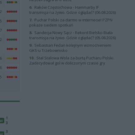
6
6.
Raków Częstochowa - Hammarby IF
2
transmisja na żywo. Gdzie oglądać? (06.08.2026)
7.
Puchar Polski za darmo w internecie! PZPN
5
pokaże siedem spotkań
7
8.
Sandecja Nowy Sącz - Rekord Bielsko-Biała
transmisja na żywo. Gdzie oglądać? (05.08.2026)
2
9.
Sebastian Fedan kolejnym wzmocnieniem
1
GKS-u Trzebownisko
10.
Stal Stalowa Wola za burtą Pucharu Polski.
6
Zadecydował gol w doliczonym czasie gry
6
5
1
W
3
3
W