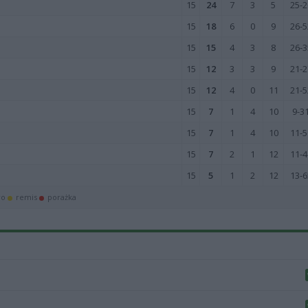
15
24
7
3
5
25-2
15
18
6
0
9
26-5
15
15
4
3
8
26-3
15
12
3
3
9
21-2
15
12
4
0
11
21-5
15
7
1
4
10
9-3
15
7
1
4
10
11-5
15
7
2
1
12
11-4
15
5
1
2
12
13-6
wo
remis
porażka