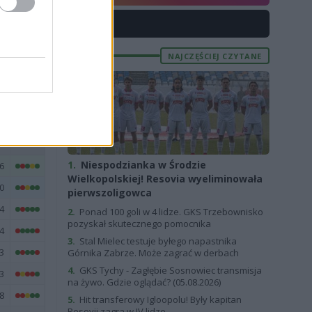
2
X
5
NAJCZĘŚCIEJ CZYTANE
5
E
FORMA
1.
Niespodzianka w Środzie
6
Wielkopolskiej! Resovia wyeliminowała
0
pierwszoligowca
4
2.
Ponad 100 goli w 4 lidze. GKS Trzebownisko
pozyskał skutecznego pomocnika
4
3.
Stal Mielec testuje byłego napastnika
3
Górnika Zabrze. Może zagrać w derbach
4.
GKS Tychy - Zagłębie Sosnowiec transmisja
3
na żywo. Gdzie oglądać? (05.08.2026)
8
5.
Hit transferowy Igloopolu! Były kapitan
Resovii zagra w IV lidze