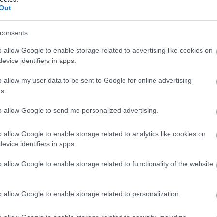
Out
M
PKT
Z
R
P
GOL
consents
15
42
14
0
1
93-
15
34
11
1
3
45-1
o allow Google to enable storage related to advertising like cookies on
evice identifiers in apps.
15
33
10
3
2
39-1
15
28
8
4
3
36-1
o allow my user data to be sent to Google for online advertising
s.
15
27
8
3
4
40-2
15
27
8
3
4
31-1
to allow Google to send me personalized advertising.
15
26
8
2
5
41-3
o allow Google to enable storage related to analytics like cookies on
15
25
8
1
6
38-3
evice identifiers in apps.
15
24
8
0
7
29-2
o allow Google to enable storage related to functionality of the website
15
23
7
2
6
23-2
15
22
6
4
5
30-2
o allow Google to enable storage related to personalization.
15
21
7
0
8
35-4
15
18
5
3
7
23-3
o allow Google to enable storage related to security, including