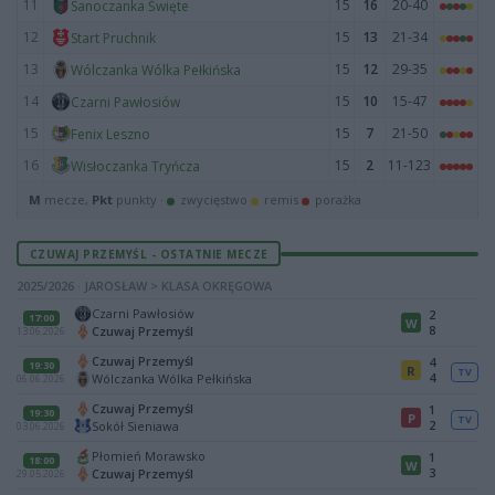
11
15
16
20-40
Sanoczanka Święte
12
15
13
21-34
Start Pruchnik
13
15
12
29-35
Wólczanka Wólka Pełkińska
14
15
10
15-47
Czarni Pawłosiów
15
15
7
21-50
Fenix Leszno
16
15
2
11-123
Wisłoczanka Tryńcza
M
mecze,
Pkt
punkty ·
zwycięstwo
remis
porażka
CZUWAJ PRZEMYŚL - OSTATNIE MECZE
2025/2026 · JAROSŁAW > KLASA OKRĘGOWA
Czarni Pawłosiów
2
17:00
W
8
Czuwaj Przemyśl
13.06.2026
Czuwaj Przemyśl
4
19:30
R
TV
4
Wólczanka Wólka Pełkińska
06.06.2026
Czuwaj Przemyśl
1
19:30
P
TV
2
Sokół Sieniawa
03.06.2026
Płomień Morawsko
1
18:00
W
3
Czuwaj Przemyśl
29.05.2026