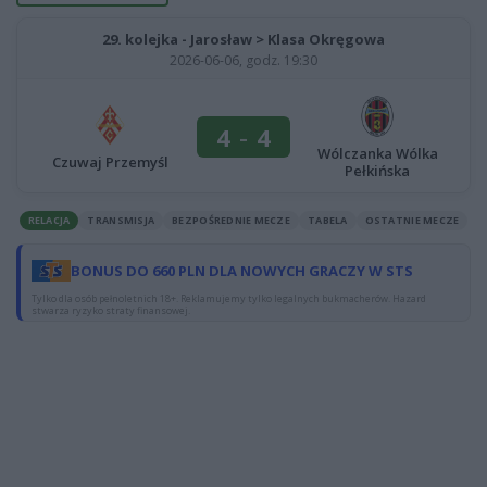
29. kolejka - Jarosław > Klasa Okręgowa
2026-06-06, godz. 19:30
4
-
4
Wólczanka Wólka
Czuwaj Przemyśl
Pełkińska
RELACJA
TRANSMISJA
BEZPOŚREDNIE MECZE
TABELA
OSTATNIE MECZE
BONUS DO 660 PLN DLA NOWYCH GRACZY W STS
Tylko dla osób pełnoletnich 18+. Reklamujemy tylko legalnych bukmacherów. Hazard
stwarza ryzyko straty finansowej.