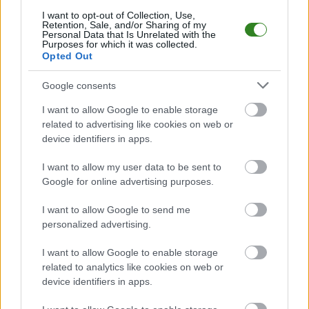
Czuwaj Przemyśl
przystępuje do tego spotkania w roli gospodarza. Jak
I want to opt-out of Collection, Use,
drużyna radzi sobie w sezonie 2025/2026 rozgrywek Jarosław > Klasa
Retention, Sale, and/or Sharing of my
Okręgowa przed własną publicznością? Na tej stronie możecie zobaczyć
Personal Data that Is Unrelated with the
Purposes for which it was collected.
tabelę uwzględniającą tylko mecze u siebie. W tabeli biorącej pod uwagę
Opted Out
tylko mecze wyjazdowe możecie natomiast sprawdzić jak spisuje się klub
Wólczanka Wólka Pełkińska
.
Google consents
Jarosław > Klasa Okręgowa - sytuacja w tabeli
I want to allow Google to enable storage
Przed meczami 29. kolejki - Jarosław > Klasa Okręgowa gospodarze
(Czuwaj Przemyśl) zajmują
related to advertising like cookies on web or
1. miejsce
w tabeli. Goście (Wólczanka Wólka
Pełkińska) plasują się na
13. miejscu.
device identifiers in apps.
Poniżej znajdziesz także ostatnie mecze obu drużyn oraz statystyki
I want to allow my user data to be sent to
bramkowe.
Google for online advertising purposes.
Czuwaj Przemyśl vs. Wólczanka Wólka Pełkińska - relacja, wynik
na żywo, transmisja
I want to allow Google to send me
Wynik meczu Czuwaj Przemyśl - Wólczanka Wólka Pełkińska znajdziesz na
personalized advertising.
naszej stronie zaraz po jego zakończeniu. Jeżeli szukasz informacji
meczowych, zajrzyj tutaj:
Czuwaj Przemyśl vs. Wólczanka Wólka
I want to allow Google to enable storage
Pełkińska - wynik, składy, strzelcy
related to analytics like cookies on web or
Jeżeli w internecie lub TV dostępna jest
transmisja na żywo z meczu
device identifiers in apps.
Czuwaj Przemyśl vs. Wólczanka Wólka Pełkińska
albo innych
spotkań Jarosław > Klasa Okręgowa na pewno znajdziesz takie informacje