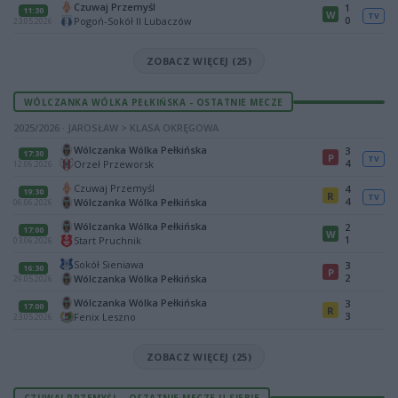
Czuwaj Przemyśl
1
11:30
W
TV
0
Pogoń-Sokół II Lubaczów
23.05.2026
ZOBACZ WIĘCEJ (25)
WÓLCZANKA WÓLKA PEŁKIŃSKA - OSTATNIE MECZE
2025/2026 · JAROSŁAW > KLASA OKRĘGOWA
Wólczanka Wólka Pełkińska
3
17:30
P
TV
4
Orzeł Przeworsk
12.06.2026
Czuwaj Przemyśl
4
19:30
R
TV
4
Wólczanka Wólka Pełkińska
06.06.2026
Wólczanka Wólka Pełkińska
2
17:00
W
1
Start Pruchnik
03.06.2026
Sokół Sieniawa
3
16:30
P
2
Wólczanka Wólka Pełkińska
29.05.2026
Wólczanka Wólka Pełkińska
3
17:00
R
3
Fenix Leszno
23.05.2026
ZOBACZ WIĘCEJ (25)
CZUWAJ PRZEMYŚL - OSTATNIE MECZE U SIEBIE