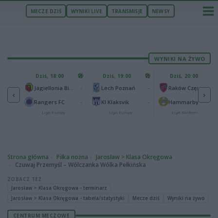
MECZE DZIŚ
WYNIKI LIVE
TRANSMISJE
NEWSY
WYNIKI NA ŻYWO
U
Dziś, 18:00
Dziś, 19:00
Dziś, 20:00
1
Ferencvaros Budapeszt
-
-
-
Jagiellonia Białystok
Lech Poznań
Raków Częstochowa
‹
›
0
ze
-
-
-
Rangers FC
KI Klaksvik
Hammarby IF
Liga Europy
Liga Europy
Liga Konferencji
Strona główna
Piłka nożna
Jarosław > Klasa Okręgowa
Czuwaj Przemyśl – Wólczanka Wólka Pełkińska
ZOBACZ TEŻ
Jarosław > Klasa Okręgowa - terminarz
Jarosław > Klasa Okręgowa - tabela/statystyki
Mecze dziś
Wyniki na żywo
CENTRUM MECZOWE