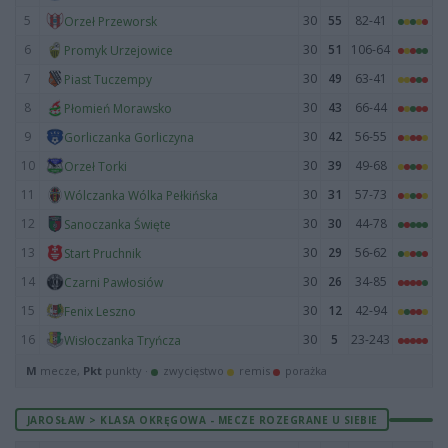
5
30
55
82-41
Orzeł Przeworsk
6
30
51
106-64
Promyk Urzejowice
7
30
49
63-41
Piast Tuczempy
8
30
43
66-44
Płomień Morawsko
9
30
42
56-55
Gorliczanka Gorliczyna
10
30
39
49-68
Orzeł Torki
11
30
31
57-73
Wólczanka Wólka Pełkińska
12
30
30
44-78
Sanoczanka Święte
13
30
29
56-62
Start Pruchnik
14
30
26
34-85
Czarni Pawłosiów
15
30
12
42-94
Fenix Leszno
16
30
5
23-243
Wisłoczanka Tryńcza
M
mecze,
Pkt
punkty ·
zwycięstwo
remis
porażka
JAROSŁAW > KLASA OKRĘGOWA - MECZE ROZEGRANE U SIEBIE