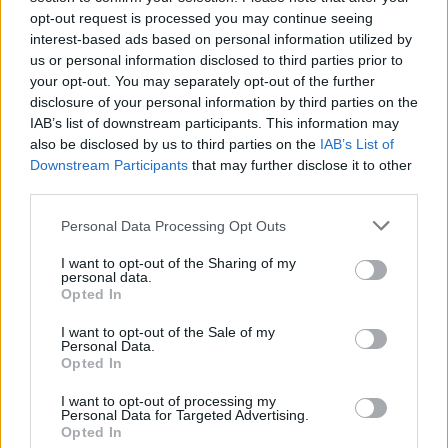
Po zakończeniu spotkania automatycznie publikujemy
oficjalny wynik
opt-out request is processed you may continue seeing
spotkania
, a także dane meczowe, jeśli są dostępne.
interest-based ads based on personal information utilized by
Pełny harmonogram rozgrywek dostępny jest tutaj:
Jarosław > Klasa
us or personal information disclosed to third parties prior to
Okręgowa - terminarz
.
your opt-out. You may separately opt-out of the further
Informacje o składach i strzelcach
disclosure of your personal information by third parties on the
IAB’s list of downstream participants. This information may
W miarę dostępności danych, publikujemy
składy wyjściowe,
rezerwowych, zmiany oraz listę strzelców bramek
also be disclosed by us to third parties on the
IAB’s List of
. Informacje te
aktualizujemy zależnie od poziomu ligi i dostępnych źródeł.
Downstream Participants
that may further disclose it to other
third parties.
Śledź mecze swojej drużyny
Jeśli jesteś kibicem klubu Czuwaj Przemyśl lub Wólczanka Wólka Pełkińska
Please note that this website/app uses one or more Google
Personal Data Processing Opt Outs
- zaglądaj tutaj częściej. Nasz serwis regularnie dostarcza informacje o
services and may gather and store information including but
terminach meczów, wynikach, transferach i newsach klubowych
.
not limited to your visit or usage behaviour. You may click to
I want to opt-out of the Sharing of my
personal data.
grant or deny consent to Google and its third-party tags to
PodkarpacieLive.pl to największa baza
meczów lokalnych drużyn
Opted In
piłkarskich
w województwie. Sprawdź nasze relacje, śledź ulubioną ligę i
use your data for below specified purposes in below Google
bądź na bieżąco z wydarzeniami z boisk!
consent section.
I want to opt-out of the Sale of my
Personal Data.
Analiza przed meczem: Czuwaj Przemyśl vs Wólczanka Wólka
Opted In
Pełkińska
Mecz
Czuwaj Przemyśl - Wólczanka Wólka Pełkińska
odbędzie się w
I want to opt-out of processing my
ramach 29. kolejki - Jarosław > Klasa Okręgowa. Spotkanie zostanie
Personal Data for Targeted Advertising.
Opted In
rozegrane w dniu 06 czerwca 2026. Początek meczu o godz. 19:30.