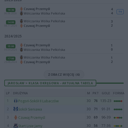
Czuwaj Przemyśl
4
19:30
TV
4
Wólczanka Wólka Pełkińska
06.06.2026
Wólczanka Wólka Pełkińska
3
14:00
2
Czuwaj Przemyśl
08.11.2025
2024/2025
Czuwaj Przemyśl
1
15:00
0
Wólczanka Wólka Pełkińska
05.04.2025
Wólczanka Wólka Pełkińska
1
17:00
2
Czuwaj Przemyśl
25.08.2024
ZOBACZ WIĘCEJ (6)
JAROSŁAW > KLASA OKRĘGOWA - AKTUALNA TABELA
LP
DRUŻYNA
M
PKT
GOLE
FORMA
1
30
76
135-23
Pogoń-Sokół II Lubaczów
2
30
71
91-31
Sokół Sieniawa
3
30
69
96-39
Czuwaj Przemyśl
4
30
56
77-36
Start Lisie Jamy