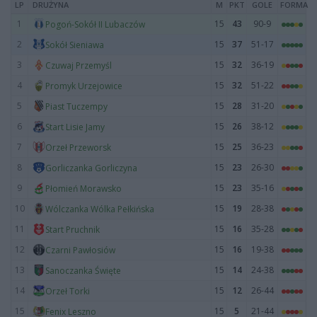
LP
DRUŻYNA
M
PKT
GOLE
FORMA
1
15
43
90-9
Pogoń-Sokół II Lubaczów
2
15
37
51-17
Sokół Sieniawa
3
15
32
36-19
Czuwaj Przemyśl
4
15
32
51-22
Promyk Urzejowice
5
15
28
31-20
Piast Tuczempy
6
15
26
38-12
Start Lisie Jamy
7
15
25
36-23
Orzeł Przeworsk
8
15
23
26-30
Gorliczanka Gorliczyna
9
15
23
35-16
Płomień Morawsko
10
15
19
28-38
Wólczanka Wólka Pełkińska
11
15
16
35-28
Start Pruchnik
12
15
16
19-38
Czarni Pawłosiów
13
15
14
24-38
Sanoczanka Święte
14
15
12
26-44
Orzeł Torki
15
15
5
21-44
Fenix Leszno