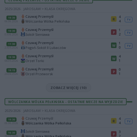
2025/2026 · JAROSŁAW > KLASA OKRĘGOWA
Czuwaj Przemyśl
4
19:30
R
TV
4
Wólczanka Wólka Pełkińska
06.06.2026
Czuwaj Przemyśl
1
19:30
P
TV
2
Sokół Sieniawa
03.06.2026
Czuwaj Przemyśl
1
11:30
W
TV
0
Pogoń-Sokół II Lubaczów
23.05.2026
Czuwaj Przemyśl
4
19:30
W
1
Orzeł Torki
08.05.2026
Czuwaj Przemyśl
0
19:15
P
1
Orzeł Przeworsk
24.04.2026
ZOBACZ WIĘCEJ (10)
WÓLCZANKA WÓLKA PEŁKIŃSKA - OSTATNIE MECZE NA WYJEZDZIE
2025/2026 · JAROSŁAW > KLASA OKRĘGOWA
Czuwaj Przemyśl
4
19:30
R
TV
4
Wólczanka Wólka Pełkińska
06.06.2026
Sokół Sieniawa
3
16:30
P
2
Wólczanka Wólka Pełkińska
29.05.2026