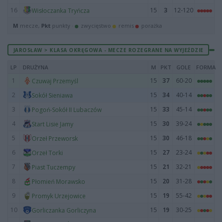
16
15
3
12-120
Wisłoczanka Tryńcza
M
mecze,
Pkt
punkty ·
zwycięstwo
remis
porażka
JAROSŁAW > KLASA OKRĘGOWA - MECZE ROZEGRANE NA WYJEŹDZIE
LP
DRUŻYNA
M
PKT
GOLE
FORMA
1
15
37
60-20
Czuwaj Przemyśl
2
15
34
40-14
Sokół Sieniawa
3
15
33
45-14
Pogoń-Sokół II Lubaczów
4
15
30
39-24
Start Lisie Jamy
5
15
30
46-18
Orzeł Przeworsk
6
15
27
23-24
Orzeł Torki
7
15
21
32-21
Piast Tuczempy
8
15
20
31-28
Płomień Morawsko
9
15
19
55-42
Promyk Urzejowice
10
15
19
30-25
Gorliczanka Gorliczyna