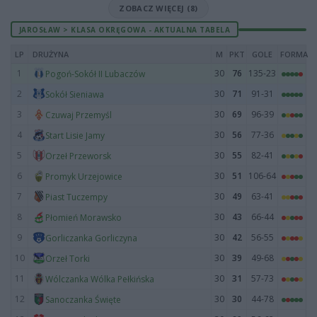
ZOBACZ WIĘCEJ (8)
JAROSŁAW > KLASA OKRĘGOWA - AKTUALNA TABELA
LP
DRUŻYNA
M
PKT
GOLE
FORMA
1
30
76
135-23
Pogoń-Sokół II Lubaczów
2
30
71
91-31
Sokół Sieniawa
3
30
69
96-39
Czuwaj Przemyśl
4
30
56
77-36
Start Lisie Jamy
5
30
55
82-41
Orzeł Przeworsk
6
30
51
106-64
Promyk Urzejowice
7
30
49
63-41
Piast Tuczempy
8
30
43
66-44
Płomień Morawsko
9
30
42
56-55
Gorliczanka Gorliczyna
10
30
39
49-68
Orzeł Torki
11
30
31
57-73
Wólczanka Wólka Pełkińska
12
30
30
44-78
Sanoczanka Święte