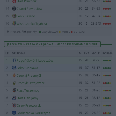
13
30
29
56-62
Start Pruchnik
14
30
26
34-85
Czarni Pawłosiów
15
30
12
42-94
Fenix Leszno
16
30
5
23-243
Wisłoczanka Tryńcza
M
mecze,
Pkt
punkty ·
zwycięstwo
remis
porażka
JAROSŁAW > KLASA OKRĘGOWA - MECZE ROZEGRANE U SIEBIE
LP
DRUŻYNA
M
PKT
GOLE
FORMA
1
15
43
90-9
Pogoń-Sokół II Lubaczów
2
15
37
51-17
Sokół Sieniawa
3
15
32
36-19
Czuwaj Przemyśl
4
15
32
51-22
Promyk Urzejowice
5
15
28
31-20
Piast Tuczempy
6
15
26
38-12
Start Lisie Jamy
7
15
25
36-23
Orzeł Przeworsk
8
15
23
26-30
Gorliczanka Gorliczyna