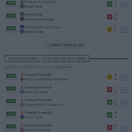
Promyk Urzejowice
2
18:00
W
TV
3
Orzeł Torki
03.06.2026
Orzeł Torki
2
17:00
P
3
Sanoczanka Święte
31.05.2026
Gorliczanka Gorliczyna
1
17:00
R
TV
1
Orzeł Torki
24.05.2026
ZOBACZ WIĘCEJ (25)
CZUWAJ PRZEMYŚL - OSTATNIE MECZE U SIEBIE
2025/2026 · JAROSŁAW > KLASA OKRĘGOWA
Czuwaj Przemyśl
4
19:30
R
TV
4
Wólczanka Wólka Pełkińska
06.06.2026
Czuwaj Przemyśl
1
19:30
P
TV
2
Sokół Sieniawa
03.06.2026
Czuwaj Przemyśl
1
11:30
W
TV
0
Pogoń-Sokół II Lubaczów
23.05.2026
Czuwaj Przemyśl
4
19:30
W
1
Orzeł Torki
08.05.2026
Czuwaj Przemyśl
0
19:15
P
TV
1
Orzeł Przeworsk
24.04.2026