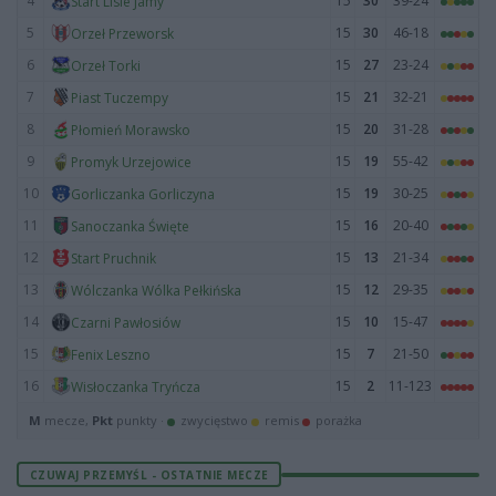
4
15
30
39-24
Start Lisie Jamy
5
15
30
46-18
Orzeł Przeworsk
6
15
27
23-24
Orzeł Torki
7
15
21
32-21
Piast Tuczempy
8
15
20
31-28
Płomień Morawsko
9
15
19
55-42
Promyk Urzejowice
10
15
19
30-25
Gorliczanka Gorliczyna
11
15
16
20-40
Sanoczanka Święte
12
15
13
21-34
Start Pruchnik
13
15
12
29-35
Wólczanka Wólka Pełkińska
14
15
10
15-47
Czarni Pawłosiów
15
15
7
21-50
Fenix Leszno
16
15
2
11-123
Wisłoczanka Tryńcza
M
mecze,
Pkt
punkty ·
zwycięstwo
remis
porażka
CZUWAJ PRZEMYŚL - OSTATNIE MECZE