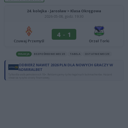
24. kolejka - Jarosław > Klasa Okręgowa
2026-05-08, godz. 19:30
4
-
1
Czuwaj Przemyśl
Orzeł Torki
RELACJA
BEZPOŚREDNIE MECZE
TABELA
OSTATNIE MECZE
ODBIERZ NAWET 2026 PLN DLA NOWYCH GRACZY W
ADMIRALBET
Tylko dla osób pełnoletnich 18+. Reklamujemy tylko legalnych bukmacherów. Hazard
stwarza ryzyko straty finansowej.