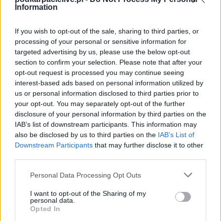
zostanie w ramach Jarosław > Klasa Okręgowa (24. kolejki - Jarosław >
Information
Klasa Okręgowa).
Na stronie
PodkarpacieLive.pl
znajdziesz
wynik meczu, strzelców
If you wish to opt-out of the sale, sharing to third parties, or
bramek, kartki, składy, statystyki i informacje o przebiegu
processing of your personal or sensitive information for
spotkania
. To kompletne źródło danych dla kibiców i pasjonatów
targeted advertising by us, please use the below opt-out
lokalnej piłki nożnej. Jeżeli aktualnie nie widzisz tutaj danych z pewnością
pracujemy nad tym żeby je uzupełnić.
section to confirm your selection. Please note that after your
opt-out request is processed you may continue seeing
Wynik meczu Czuwaj Przemyśl vs Orzeł Torki
interest-based ads based on personal information utilized by
Po zakończeniu spotkania automatycznie publikujemy
oficjalny wynik
us or personal information disclosed to third parties prior to
spotkania
, a także dane meczowe, jeśli są dostępne.
your opt-out. You may separately opt-out of the further
Pełny harmonogram rozgrywek dostępny jest tutaj:
disclosure of your personal information by third parties on the
Jarosław > Klasa
Okręgowa - terminarz
.
IAB’s list of downstream participants. This information may
also be disclosed by us to third parties on the
IAB’s List of
Informacje o składach i strzelcach
Downstream Participants
that may further disclose it to other
W miarę dostępności danych, publikujemy
składy wyjściowe,
third parties.
rezerwowych, zmiany oraz listę strzelców bramek
. Informacje te
aktualizujemy zależnie od poziomu ligi i dostępnych źródeł.
Please note that this website/app uses one or more Google
Personal Data Processing Opt Outs
services and may gather and store information including but
Śledź mecze swojej drużyny
not limited to your visit or usage behaviour. You may click to
I want to opt-out of the Sharing of my
Jeśli jesteś kibicem klubu Czuwaj Przemyśl lub Orzeł Torki - zaglądaj tutaj
personal data.
grant or deny consent to Google and its third-party tags to
częściej. Nasz serwis regularnie dostarcza informacje o
terminach
Opted In
use your data for below specified purposes in below Google
meczów, wynikach, transferach i newsach klubowych
.