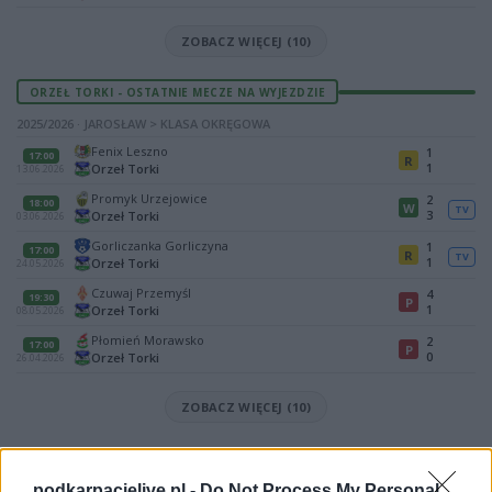
ZOBACZ WIĘCEJ (10)
ORZEŁ TORKI - OSTATNIE MECZE NA WYJEZDZIE
2025/2026 · JAROSŁAW > KLASA OKRĘGOWA
Fenix Leszno
1
17:00
R
1
Orzeł Torki
13.06.2026
Promyk Urzejowice
2
18:00
W
TV
3
Orzeł Torki
03.06.2026
Gorliczanka Gorliczyna
1
17:00
R
TV
1
Orzeł Torki
24.05.2026
Czuwaj Przemyśl
4
19:30
P
1
Orzeł Torki
08.05.2026
Płomień Morawsko
2
17:00
P
0
Orzeł Torki
26.04.2026
ZOBACZ WIĘCEJ (10)
Mecz Czuwaj Przemyśl - Orzeł Torki (Jarosław > Klasa Okręgowa)
Spotkanie pomiędzy
Czuwaj Przemyśl i Orzeł Torki
rozegrane
podkarpacielive.pl -
Do Not Process My Personal