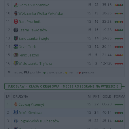
9
15
23
35-16
Płomień Morawsko
10
15
19
28-38
Wólczanka Wólka Pełkińska
11
15
16
35-28
Start Pruchnik
12
15
16
19-38
Czarni Pawłosiów
13
15
14
24-38
Sanoczanka Święte
14
15
12
26-44
Orzeł Torki
15
15
5
21-44
Fenix Leszno
16
15
3
12-120
Wisłoczanka Tryńcza
M
mecze,
Pkt
punkty ·
zwycięstwo
remis
porażka
JAROSŁAW > KLASA OKRĘGOWA - MECZE ROZEGRANE NA WYJEŹDZIE
LP
DRUŻYNA
M
PKT
GOLE
FORMA
1
15
37
60-20
Czuwaj Przemyśl
2
15
34
40-14
Sokół Sieniawa
3
15
33
45-14
Pogoń-Sokół II Lubaczów