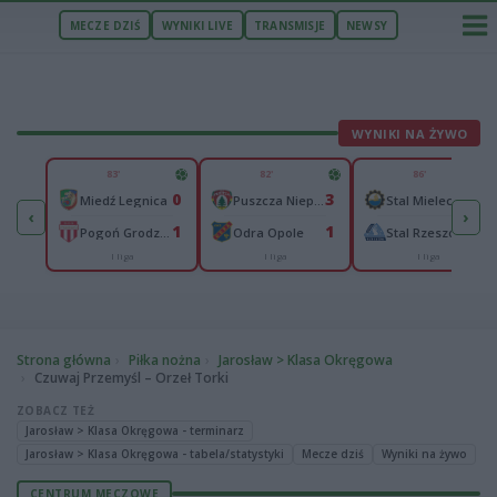
MECZE DZIŚ
WYNIKI LIVE
TRANSMISJE
NEWSY
WYNIKI NA ŻYWO
U
83'
82'
86'
2
0
3
1
Chełmianka Chełm
Miedź Legnica
Puszcza Niepołomice
Stal Mielec
‹
›
0
1
1
1
Sokół Kolbuszowa Dolna
Pogoń Grodzisk Mazowiecki
Odra Opole
Stal Rzeszów
I liga
I liga
I liga
Strona główna
Piłka nożna
Jarosław > Klasa Okręgowa
Czuwaj Przemyśl – Orzeł Torki
ZOBACZ TEŻ
Jarosław > Klasa Okręgowa - terminarz
Jarosław > Klasa Okręgowa - tabela/statystyki
Mecze dziś
Wyniki na żywo
CENTRUM MECZOWE