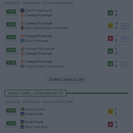
2025/2026 · JAROSŁAW > KLASA OKRĘGOWA
Czarni Pawłosiów
2
17:00
W
8
Czuwaj Przemyśl
13.06.2026
Czuwaj Przemyśl
4
19:30
R
TV
4
Wólczanka Wólka Pełkińska
06.06.2026
Czuwaj Przemyśl
1
19:30
P
TV
2
Sokół Sieniawa
03.06.2026
Płomień Morawsko
1
18:00
W
3
Czuwaj Przemyśl
29.05.2026
Czuwaj Przemyśl
1
11:30
W
TV
0
Pogoń-Sokół II Lubaczów
23.05.2026
ZOBACZ WIĘCEJ (25)
ORZEŁ TORKI - OSTATNIE MECZE
2025/2026 · JAROSŁAW > KLASA OKRĘGOWA
Fenix Leszno
1
17:00
R
1
Orzeł Torki
13.06.2026
Orzeł Torki
0
11:00
P
4
Start Lisie Jamy
06.06.2026