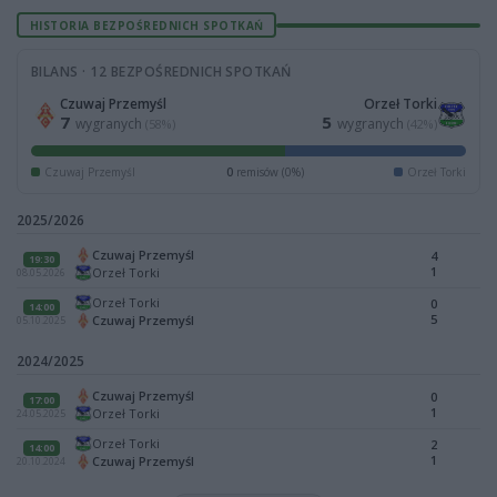
HISTORIA BEZPOŚREDNICH SPOTKAŃ
BILANS · 12 BEZPOŚREDNICH SPOTKAŃ
Czuwaj Przemyśl
Orzeł Torki
7
5
wygranych
wygranych
(58%)
(42%)
Czuwaj Przemyśl
0
remisów (0%)
Orzeł Torki
2025/2026
Czuwaj Przemyśl
4
19:30
1
Orzeł Torki
08.05.2026
Orzeł Torki
0
14:00
5
Czuwaj Przemyśl
05.10.2025
2024/2025
Czuwaj Przemyśl
0
17:00
1
Orzeł Torki
24.05.2025
Orzeł Torki
2
14:00
1
Czuwaj Przemyśl
20.10.2024