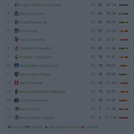
3
15
33
45-14
Pogoń-Sokół II Lubaczów
4
15
30
39-24
Start Lisie Jamy
5
15
30
46-18
Orzeł Przeworsk
6
15
27
23-24
Orzeł Torki
7
15
21
32-21
Piast Tuczempy
8
15
20
31-28
Płomień Morawsko
9
15
19
55-42
Promyk Urzejowice
10
15
19
30-25
Gorliczanka Gorliczyna
11
15
16
20-40
Sanoczanka Święte
12
15
13
21-34
Start Pruchnik
13
15
12
29-35
Wólczanka Wólka Pełkińska
14
15
10
15-47
Czarni Pawłosiów
15
15
7
21-50
Fenix Leszno
16
15
2
11-123
Wisłoczanka Tryńcza
M
mecze,
Pkt
punkty ·
zwycięstwo
remis
porażka