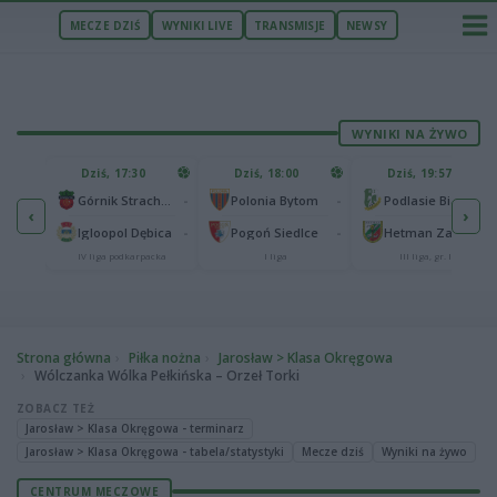
MECZE DZIŚ
WYNIKI LIVE
TRANSMISJE
NEWSY
WYNIKI NA ŻYWO
U
Dziś, 17:30
Dziś, 18:00
Dziś, 19:57
65
lonia Bydgoszcz
-
-
-
Górnik Strachocina
Polonia Bytom
Podlasie Biała Podlaska
‹
›
25
-
-
-
Igloopol Dębica
Pogoń Siedlce
Hetman Zamość
aliga
IV liga podkarpacka
I liga
III liga, gr. IV
Strona główna
Piłka nożna
Jarosław > Klasa Okręgowa
Wólczanka Wólka Pełkińska – Orzeł Torki
ZOBACZ TEŻ
Jarosław > Klasa Okręgowa - terminarz
Jarosław > Klasa Okręgowa - tabela/statystyki
Mecze dziś
Wyniki na żywo
CENTRUM MECZOWE