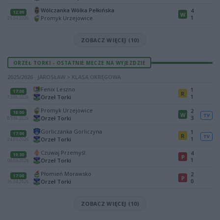
Wólczanka Wólka Pełkińska
4
12:00
W
1
Promyk Urzejowice
25.04.2026
ZOBACZ WIĘCEJ (10)
ORZEŁ TORKI - OSTATNIE MECZE NA WYJEZDZIE
2025/2026 · JAROSŁAW > KLASA OKRĘGOWA
Fenix Leszno
1
17:00
R
1
Orzeł Torki
13.06.2026
Promyk Urzejowice
2
18:00
W
TV
3
Orzeł Torki
03.06.2026
Gorliczanka Gorliczyna
1
17:00
R
TV
1
Orzeł Torki
24.05.2026
Czuwaj Przemyśl
4
19:30
P
1
Orzeł Torki
08.05.2026
Płomień Morawsko
2
17:00
P
0
Orzeł Torki
26.04.2026
ZOBACZ WIĘCEJ (10)