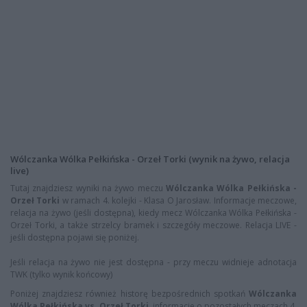
Wólczanka Wólka Pełkińska - Orzeł Torki (wynik na żywo, relacja
live)
Tutaj znajdziesz wyniki na żywo meczu
Wólczanka Wólka Pełkińska -
Orzeł Torki
w ramach 4. kolejki - Klasa O Jarosław. Informacje meczowe,
relacja na żywo (jeśli dostępna), kiedy mecz Wólczanka Wólka Pełkińska -
Orzeł Torki, a także strzelcy bramek i szczegóły meczowe. Relacja LIVE -
jeśli dostępna pojawi się poniżej.
Jeśli relacja na żywo nie jest dostępna - przy meczu widnieje adnotacja
TWK (tylko wynik końcowy)
Poniżej znajdziesz również historę bezpośrednich spotkań
Wólczanka
Wólka Pełkińska vs. Orzeł Torki
, informacje o pozostałych meczach 4.