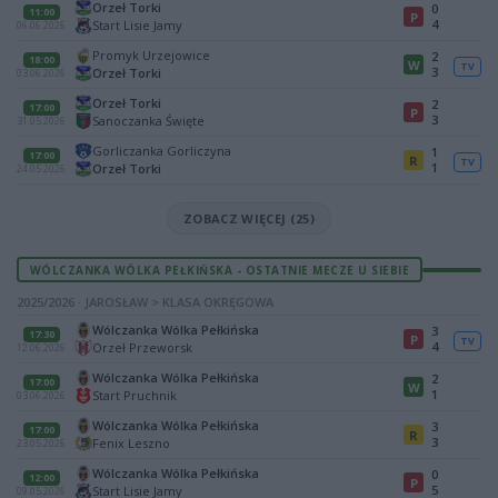
Orzeł Torki
0
11:00
P
4
Start Lisie Jamy
06.06.2026
Promyk Urzejowice
2
18:00
W
TV
3
Orzeł Torki
03.06.2026
Orzeł Torki
2
17:00
P
3
Sanoczanka Święte
31.05.2026
Gorliczanka Gorliczyna
1
17:00
R
TV
1
Orzeł Torki
24.05.2026
ZOBACZ WIĘCEJ (25)
WÓLCZANKA WÓLKA PEŁKIŃSKA - OSTATNIE MECZE U SIEBIE
2025/2026 · JAROSŁAW > KLASA OKRĘGOWA
Wólczanka Wólka Pełkińska
3
17:30
P
TV
4
Orzeł Przeworsk
12.06.2026
Wólczanka Wólka Pełkińska
2
17:00
W
1
Start Pruchnik
03.06.2026
Wólczanka Wólka Pełkińska
3
17:00
R
3
Fenix Leszno
23.05.2026
Wólczanka Wólka Pełkińska
0
12:00
P
5
Start Lisie Jamy
09.05.2026