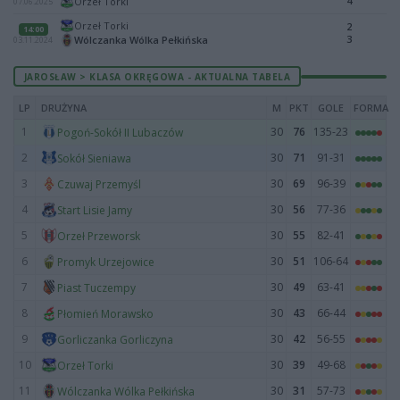
4
Orzeł Torki
07.06.2025
Orzeł Torki
2
14:00
3
Wólczanka Wólka Pełkińska
03.11.2024
JAROSŁAW > KLASA OKRĘGOWA - AKTUALNA TABELA
LP
DRUŻYNA
M
PKT
GOLE
FORMA
1
30
76
135-23
Pogoń-Sokół II Lubaczów
2
30
71
91-31
Sokół Sieniawa
3
30
69
96-39
Czuwaj Przemyśl
4
30
56
77-36
Start Lisie Jamy
5
30
55
82-41
Orzeł Przeworsk
6
30
51
106-64
Promyk Urzejowice
7
30
49
63-41
Piast Tuczempy
8
30
43
66-44
Płomień Morawsko
9
30
42
56-55
Gorliczanka Gorliczyna
10
30
39
49-68
Orzeł Torki
11
30
31
57-73
Wólczanka Wólka Pełkińska