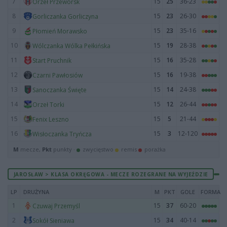
7
15
25
36-23
Orzeł Przeworsk
8
15
23
26-30
Gorliczanka Gorliczyna
9
15
23
35-16
Płomień Morawsko
10
15
19
28-38
Wólczanka Wólka Pełkińska
11
15
16
35-28
Start Pruchnik
12
15
16
19-38
Czarni Pawłosiów
13
15
14
24-38
Sanoczanka Święte
14
15
12
26-44
Orzeł Torki
15
15
5
21-44
Fenix Leszno
16
15
3
12-120
Wisłoczanka Tryńcza
M
mecze,
Pkt
punkty ·
zwycięstwo
remis
porażka
JAROSŁAW > KLASA OKRĘGOWA - MECZE ROZEGRANE NA WYJEŹDZIE
LP
DRUŻYNA
M
PKT
GOLE
FORMA
1
15
37
60-20
Czuwaj Przemyśl
2
15
34
40-14
Sokół Sieniawa