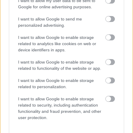
I want to allow my user data to be sent to
Poniżej znajdziesz także ostatnie mecze obu drużyn oraz statystyki
bramkowe.
Google for online advertising purposes.
Wólczanka Wólka Pełkińska vs. Orzeł Torki - relacja, wynik na
I want to allow Google to send me
żywo, transmisja
personalized advertising.
Wynik meczu Wólczanka Wólka Pełkińska - Orzeł Torki znajdziesz na
naszej stronie zaraz po jego zakończeniu. Jeżeli szukasz informacji
I want to allow Google to enable storage
meczowych, zajrzyj tutaj:
Wólczanka Wólka Pełkińska vs. Orzeł Torki
related to analytics like cookies on web or
- wynik, składy, strzelcy
device identifiers in apps.
Jeżeli w internecie lub TV dostępna jest
transmisja na żywo z meczu
Wólczanka Wólka Pełkińska vs. Orzeł Torki
albo innych spotkań
I want to allow Google to enable storage
Jarosław > Klasa Okręgowa na pewno znajdziesz takie informacje na
related to functionality of the website or app.
naszym portalu. Możliwe jednak, że nigdzie nie pojawi się stream online z
tego pojedynku. Śledź portal podkarpacieLIVE.pl i bądź na bieżąco.
I want to allow Google to enable storage
related to personalization.
Asseco Resovia
Developres Rzeszów
ITA TOOLS Stal Mielec
I want to allow Google to enable storage
|
|
|
Cellfast Wilki Krosno
Texom Stal Rzeszów
Stal Mielec
related to security, including authentication
|
|
|
Motor Lublin
functionality and fraud prevention, and other
Stal Rzeszów
Stal Stalowa Wola
Wisła Kraków
|
|
|
|
user protection.
Resovia
Wieczysta Kraków
Sandecja Nowy Sącz
|
|
|
Siarka Tarnobrzeg
Wisłoka Dębica
4 liga podkarpacka
|
|
|
JKS Jarosław
Karpaty Krosno
|