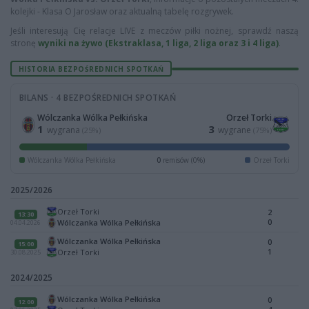
kolejki - Klasa O Jarosław oraz aktualną tabelę rozgrywek.
Jeśli interesują Cię relacje LIVE z meczów piłki nożnej, sprawdź naszą
stronę
wyniki na żywo (Ekstraklasa, 1 liga, 2 liga oraz 3 i 4 liga)
.
HISTORIA BEZPOŚREDNICH SPOTKAŃ
BILANS · 4 BEZPOŚREDNICH SPOTKAŃ
Wólczanka Wólka Pełkińska
Orzeł Torki
1
3
wygrana
wygrane
(25%)
(75%)
Wólczanka Wólka Pełkińska
0
remisów (0%)
Orzeł Torki
2025/2026
Orzeł Torki
2
13:30
0
Wólczanka Wólka Pełkińska
04.04.2026
Wólczanka Wólka Pełkińska
0
15:00
1
Orzeł Torki
30.08.2025
2024/2025
Wólczanka Wólka Pełkińska
0
12:00