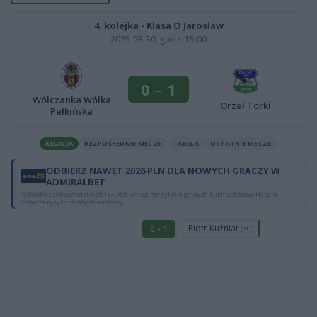
4. kolejka - Klasa O Jarosław
2025-08-30, godz. 15:00
0
-
1
Wólczanka Wólka
Orzeł Torki
Pełkińska
RELACJA
BEZPOŚREDNIE MECZE
TABELA
OSTATNIE MECZE
ODBIERZ NAWET 2026 PLN DLA NOWYCH GRACZY W
ADMIRALBET
Tylko dla osób pełnoletnich 18+. Reklamujemy tylko legalnych bukmacherów. Hazard
stwarza ryzyko straty finansowej.
Piotr Kuźniar
0 - 1
(80)