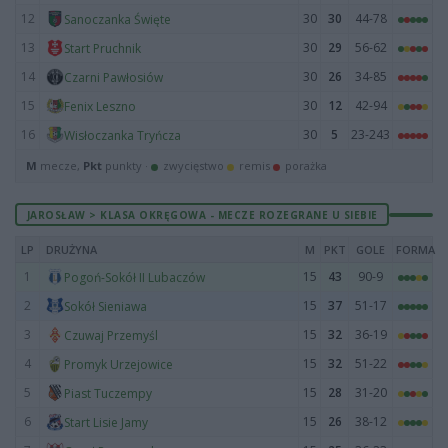
12
30
30
44-78
Sanoczanka Święte
13
30
29
56-62
Start Pruchnik
14
30
26
34-85
Czarni Pawłosiów
15
30
12
42-94
Fenix Leszno
16
30
5
23-243
Wisłoczanka Tryńcza
M
mecze,
Pkt
punkty ·
zwycięstwo
remis
porażka
JAROSŁAW > KLASA OKRĘGOWA - MECZE ROZEGRANE U SIEBIE
LP
DRUŻYNA
M
PKT
GOLE
FORMA
1
15
43
90-9
Pogoń-Sokół II Lubaczów
2
15
37
51-17
Sokół Sieniawa
3
15
32
36-19
Czuwaj Przemyśl
4
15
32
51-22
Promyk Urzejowice
5
15
28
31-20
Piast Tuczempy
6
15
26
38-12
Start Lisie Jamy