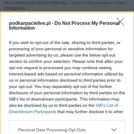
Mecz Wólczanka Wólka Pełkińska - Orzeł Torki (Jarosław > Klasa
Okręgowa)
Spotkanie pomiędzy
Wólczanka Wólka Pełkińska i Orzeł Torki
rozegrane zostanie w ramach Jarosław > Klasa Okręgowa (4. kolejki -
podkarpacielive.pl -
Do Not Process My Personal
Klasa O Jarosław).
Information
Na stronie
PodkarpacieLive.pl
znajdziesz
wynik meczu, strzelców
bramek, kartki, składy, statystyki i informacje o przebiegu
If you wish to opt-out of the sale, sharing to third parties, or
spotkania
. To kompletne źródło danych dla kibiców i pasjonatów
processing of your personal or sensitive information for
lokalnej piłki nożnej. Jeżeli aktualnie nie widzisz tutaj danych z pewnością
targeted advertising by us, please use the below opt-out
pracujemy nad tym żeby je uzupełnić.
section to confirm your selection. Please note that after your
Wynik meczu Wólczanka Wólka Pełkińska vs Orzeł Torki
opt-out request is processed you may continue seeing
Po zakończeniu spotkania automatycznie publikujemy
oficjalny wynik
interest-based ads based on personal information utilized by
spotkania
, a także dane meczowe, jeśli są dostępne.
us or personal information disclosed to third parties prior to
your opt-out. You may separately opt-out of the further
Pełny harmonogram rozgrywek dostępny jest tutaj:
Jarosław > Klasa
Okręgowa - terminarz
disclosure of your personal information by third parties on the
.
IAB’s list of downstream participants. This information may
Informacje o składach i strzelcach
also be disclosed by us to third parties on the
IAB’s List of
W miarę dostępności danych, publikujemy
składy wyjściowe,
Downstream Participants
that may further disclose it to other
rezerwowych, zmiany oraz listę strzelców bramek
. Informacje te
third parties.
aktualizujemy zależnie od poziomu ligi i dostępnych źródeł.
Please note that this website/app uses one or more Google
Personal Data Processing Opt Outs
Śledź mecze swojej drużyny