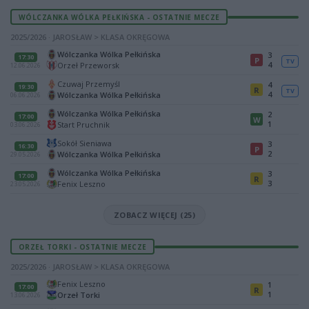
WÓLCZANKA WÓLKA PEŁKIŃSKA - OSTATNIE MECZE
2025/2026 · JAROSŁAW > KLASA OKRĘGOWA
Wólczanka Wólka Pełkińska
3
17:30
P
TV
4
Orzeł Przeworsk
12.06.2026
Czuwaj Przemyśl
4
19:30
R
TV
4
Wólczanka Wólka Pełkińska
06.06.2026
Wólczanka Wólka Pełkińska
2
17:00
W
1
Start Pruchnik
03.06.2026
Sokół Sieniawa
3
16:30
P
2
Wólczanka Wólka Pełkińska
29.05.2026
Wólczanka Wólka Pełkińska
3
17:00
R
3
Fenix Leszno
23.05.2026
ZOBACZ WIĘCEJ (25)
ORZEŁ TORKI - OSTATNIE MECZE
2025/2026 · JAROSŁAW > KLASA OKRĘGOWA
Fenix Leszno
1
17:00
R
1
Orzeł Torki
13.06.2026