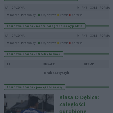
LP
DRUŻYNA
M
PKT
GOLE
FORMA
M
mecze,
Pkt
punkty ·
zwycięstwo
remis
porażka
Czarnovia Czarna - mecze rozegrane na wyjeździe
LP
DRUŻYNA
M
PKT
GOLE
FORMA
M
mecze,
Pkt
punkty ·
zwycięstwo
remis
porażka
Czarnovia Czarna - strzelcy bramek
LP.
PIŁKARZ
BRAMKI
Brak statystyk
Czarnovia Czarna - powiązane newsy
Klasa O Dębica:
Zaległości
odrobione