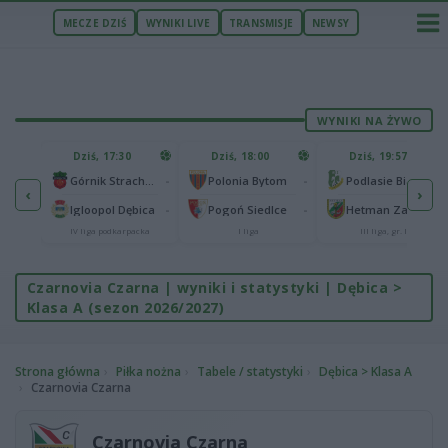
MECZE DZIŚ
WYNIKI LIVE
TRANSMISJE
NEWSY
WYNIKI NA ŻYWO
U
Dziś, 17:30
Dziś, 18:00
Dziś, 19:57
65
lonia Bydgoszcz
-
-
-
Górnik Strachocina
Polonia Bytom
Podlasie Biała Podlaska
‹
›
25
-
-
-
Igloopol Dębica
Pogoń Siedlce
Hetman Zamość
aliga
IV liga podkarpacka
I liga
III liga, gr. IV
Czarnovia Czarna | wyniki i statystyki | Dębica >
Klasa A (sezon 2026/2027)
Strona główna
Piłka nożna
Tabele / statystyki
Dębica > Klasa A
Czarnovia Czarna
Czarnovia Czarna