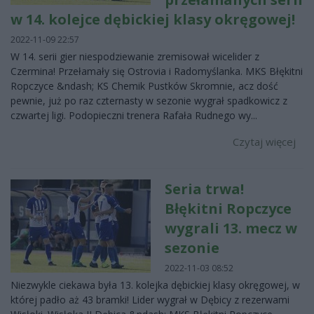
w 14. kolejce dębickiej klasy okręgowej!
2022-11-09 22:57
W 14. serii gier niespodziewanie zremisował wicelider z
Czermina! Przełamały się Ostrovia i Radomyślanka. MKS Błękitni
Ropczyce &ndash; KS Chemik Pustków Skromnie, acz dość
pewnie, już po raz czternasty w sezonie wygrał spadkowicz z
czwartej ligi. Podopieczni trenera Rafała Rudnego wy...
Czytaj więcej
Seria trwa!
Błękitni Ropczyce
wygrali 13. mecz w
sezonie
2022-11-03 08:52
Niezwykle ciekawa była 13. kolejka dębickiej klasy okręgowej, w
której padło aż 43 bramki! Lider wygrał w Dębicy z rezerwami