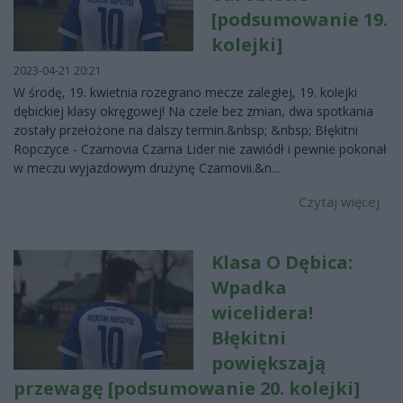
[podsumowanie 19.
kolejki]
2023-04-21 20:21
W środę, 19. kwietnia rozegrano mecze zaległej, 19. kolejki
dębickiej klasy okręgowej! Na czele bez zmian, dwa spotkania
zostały przełożone na dalszy termin.&nbsp; &nbsp; Błękitni
Ropczyce - Czarnovia Czarna Lider nie zawiódł i pewnie pokonał
w meczu wyjazdowym drużynę Czarnovii.&n...
Czytaj więcej
Klasa O Dębica:
Wpadka
wicelidera!
Błękitni
powiększają
przewagę [podsumowanie 20. kolejki]