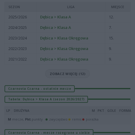
SEZON
LIGA
MIEJSCE
2025/2026
Dębica > Klasa A
12.
2024/2025
Dębica > Klasa A
7.
2023/2024
Dębica > Klasa Okręgowa
15.
2022/2023
Dębica > Klasa Okręgowa
9.
2021/2022
Dębica > Klasa Okręgowa
9.
ZOBACZ WIĘCEJ (12)
Czarnovia Czarna - ostatnie mecze
Tabela: Dębica > Klasa A (sezon 2026/2027)
LP
DRUŻYNA
M
PKT
GOLE
FORMA
M
mecze,
Pkt
punkty ·
zwycięstwo
remis
porażka
Czarnovia Czarna - mecze rozegrane u siebie