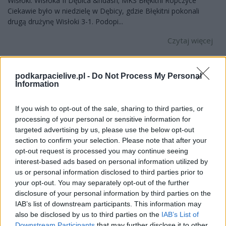
Wisłoki. Wisłoka II Dębica &ndash; MKS Błękitni Ropczyce
Ciekawie było w niedzielę w Dębicy, gdzie Błękitni pokonali
drugą drużynę Wisłoki 3-1. Podopi...
Czytaj więcej
Klasa O Dębica:
podkarpacielive.pl -
Do Not Process My Personal
Information
Wysokie
zwycięstwo
If you wish to opt-out of the sale, sharing to third parties, or
Błękitnych!
processing of your personal or sensitive information for
Przegrana
targeted advertising by us, please use the below opt-out
section to confirm your selection. Please note that after your
Czarnych
opt-out request is processed you may continue seeing
2022-10-25 10:50
interest-based ads based on personal information utilized by
Na boiskach dębickiej klasy okręgowej dominuje spadkowicz z
us or personal information disclosed to third parties prior to
Ropczyc. Zmiana na dole tabeli po 12. kolejce ligowej.&nbsp;
your opt-out. You may separately opt-out of the further
MKS Błękitni Ropczyce &ndash; Kamieniarz Golemki
disclosure of your personal information by third parties on the
Podopieczni trenera Rafała Rudnego pewnie i wysoko pokonali
IAB’s list of downstream participants. This information may
Kamieniarza z Golemek. Błękitni wygrali 6-0 rozstrzygając ...
also be disclosed by us to third parties on the
IAB’s List of
Downstream Participants
that may further disclose it to other