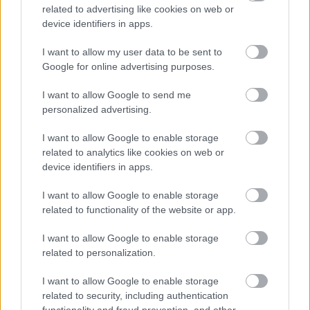
Błękitni i Czarni
related to advertising like cookies on web or
device identifiers in apps.
wysoko pokonali
swoich rywali
I want to allow my user data to be sent to
Google for online advertising purposes.
2022-10-04 13:52
Pewne zwycięstwa faworytów w 9. kolejce dębickiej klasy
I want to allow Google to send me
okręgowej. Sokis Sparta Chorzelów &ndash; MKS Błękitni
personalized advertising.
Ropczyce Kolejne okazałe zwycięstwo podopiecznych trenera
Rafała Rudnego, którzy w tym sezonie zdają się nie mieć sobie
I want to allow Google to enable storage
równych. Mecz rozstrzygnął się, co częste w t...
related to analytics like cookies on web or
device identifiers in apps.
Czytaj więcej
I want to allow Google to enable storage
related to functionality of the website or app.
Czarnovia Czarna - wszystkie powiązane newsy
I want to allow Google to enable storage
related to personalization.
Asseco Resovia
Developres Rzeszów
ITA TOOLS Stal Mielec
I want to allow Google to enable storage
|
|
|
Cellfast Wilki Krosno
Texom Stal Rzeszów
Stal Mielec
related to security, including authentication
|
|
|