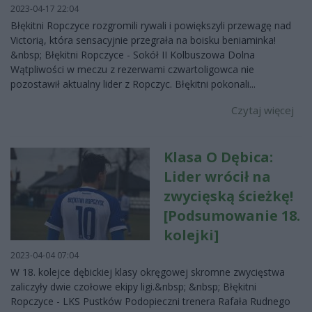
2023-04-17 22:04
Błękitni Ropczyce rozgromili rywali i powiększyli przewagę nad
Victorią, która sensacyjnie przegrała na boisku beniaminka!
&nbsp; Błękitni Ropczyce - Sokół II Kolbuszowa Dolna
Wątpliwości w meczu z rezerwami czwartoligowca nie
pozostawił aktualny lider z Ropczyc. Błękitni pokonali...
Czytaj więcej
Klasa O Dębica:
Lider wrócił na
zwycięską ścieżkę!
[Podsumowanie 18.
kolejki]
2023-04-04 07:04
W 18. kolejce dębickiej klasy okręgowej skromne zwycięstwa
zaliczyły dwie czołowe ekipy ligi.&nbsp; &nbsp; Błękitni
Ropczyce - LKS Pustków Podopieczni trenera Rafała Rudnego