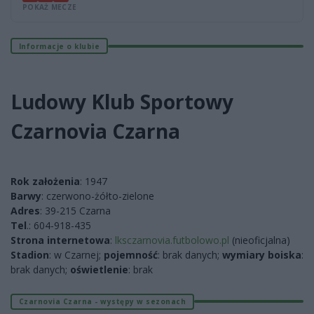
POKAŻ MECZE
Informacje o klubie
Ludowy Klub Sportowy
Czarnovia Czarna
Rok założenia
: 1947
Barwy
: czerwono-żółto-zielone
Adres
: 39-215 Czarna
Tel
.: 604-918-435
Strona internetowa
:
lksczarnovia.futbolowo.pl
(nieoficjalna)
Stadion
: w Czarnej;
pojemność
: brak danych;
wymiary boiska
:
brak danych;
oświetlenie
: brak
Czarnovia Czarna - występy w sezonach