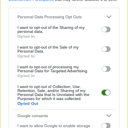
Czytaj więcej
third parties.
Please note that this website/app uses one or more Google
Personal Data Processing Opt Outs
services and may gather and store information including but
Błękitni Ropczyce
not limited to your visit or usage behaviour. You may click to
I want to opt-out of the Sharing of my
pokonali Czarnych
personal data.
grant or deny consent to Google and its third-party tags to
Opted In
Trześń! Skromne
use your data for below specified purposes in below Google
consent section.
zwycięstwo
I want to opt-out of the Sale of my
Personal Data.
Victorii
Opted In
2022-10-12 12:14
I want to opt-out of processing my
Błękitni Ropczyce wygrali u siebie z Czarnymi Trześń w
Personal Data for Targeted Advertising.
Opted In
najciekawszym meczu 10. kolejki dębickiej klasy okręgowej.
MKS Błękitni Ropczyce &ndash; Czarni Trześń W starciu dwóch
I want to opt-out of Collection, Use,
spadkowiczów lepszy okazał się lider z Ropczyc. Podopieczni
Retention, Sale, and/or Sharing of my
trenera Rafała Rudnego wygrali dziesiąty mecz ...
Personal Data that Is Unrelated with the
Purposes for which it was collected.
Opted Out
Czytaj więcej
Google consents
Klasa O Dębica:
I want to allow Google to enable storage