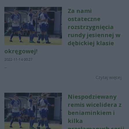
Za nami
ostateczne
rozstrzygnięcia
rundy jesiennej w
dębickiej klasie
okręgowej!
2022-11-14 00:27
...
Czytaj więcej
Niespodziewany
remis wicelidera z
beniaminkiem i
kilka
przełamanych serii