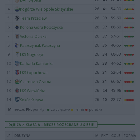
DAP Dębica
4
26
41
54-39
Pogórze Wielopole Skrzyńskie
5
26
39
59-60
Team Przecław
6
26
37
66-60
Korona Góra Ropczycka
7
26
37
57-61
Victoria Ocieka
8
26
36
46-65
Paszczyniak Paszczyna
9
26
34
68-53
LKS Nagoszyn
10
26
33
44-62
Kaskada Kamionka
11
26
31
52-54
LKS Łopuchowa
12
26
31
60-67
Czarnovia Czarna
13
26
24
45-96
LKS Wiewiórka
14
26
10
28-77
Sokół Krzywa
M
mecze,
Pkt
punkty ·
zwycięstwo
remis
porażka
DĘBICA > KLASA A - MECZE ROZEGRANE U SIEBIE
LP
DRUŻYNA
M
PKT
GOLE
FORMA