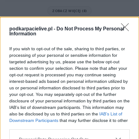
ZOBACZ WIĘCEJ (8)
Mecz Czarnovia Czarna - DAP Dębica (Dębica > Klasa A)
podkarpacielive.pl -
Do Not Process My Personal
Spotkanie pomiędzy
Czarnovia Czarna i DAP Dębica
rozegrane
Information
zostanie w ramach Dębica > Klasa A (23. kolejki - Dębica > Klasa A).
Na stronie
PodkarpacieLive.pl
znajdziesz
wynik meczu, strzelców
If you wish to opt-out of the sale, sharing to third parties, or
bramek, kartki, składy, statystyki i informacje o przebiegu
processing of your personal or sensitive information for
spotkania
. To kompletne źródło danych dla kibiców i pasjonatów
targeted advertising by us, please use the below opt-out
lokalnej piłki nożnej. Jeżeli aktualnie nie widzisz tutaj danych z pewnością
pracujemy nad tym żeby je uzupełnić.
section to confirm your selection. Please note that after your
opt-out request is processed you may continue seeing
Wynik meczu Czarnovia Czarna vs DAP Dębica
interest-based ads based on personal information utilized by
Po zakończeniu spotkania automatycznie publikujemy
oficjalny wynik
us or personal information disclosed to third parties prior to
spotkania
, a także dane meczowe, jeśli są dostępne.
your opt-out. You may separately opt-out of the further
Pełny harmonogram rozgrywek dostępny jest tutaj:
disclosure of your personal information by third parties on the
Dębica > Klasa A -
terminarz
.
IAB’s list of downstream participants. This information may
also be disclosed by us to third parties on the
IAB’s List of
Informacje o składach i strzelcach
Downstream Participants
that may further disclose it to other
W miarę dostępności danych, publikujemy
składy wyjściowe,
third parties.
rezerwowych, zmiany oraz listę strzelców bramek
. Informacje te
aktualizujemy zależnie od poziomu ligi i dostępnych źródeł.
Please note that this website/app uses one or more Google