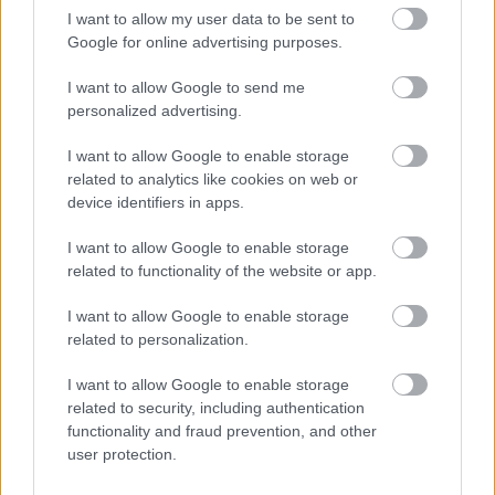
3. miejscu.
I want to allow my user data to be sent to
Poniżej znajdziesz także ostatnie mecze obu drużyn oraz statystyki
Google for online advertising purposes.
bramkowe.
I want to allow Google to send me
Czarnovia Czarna vs. DAP Dębica - relacja, wynik na żywo,
personalized advertising.
transmisja
Wynik meczu Czarnovia Czarna - DAP Dębica znajdziesz na naszej stronie
I want to allow Google to enable storage
zaraz po jego zakończeniu. Jeżeli szukasz informacji meczowych, zajrzyj
related to analytics like cookies on web or
tutaj:
Czarnovia Czarna vs. DAP Dębica - wynik, składy, strzelcy
device identifiers in apps.
Jeżeli w internecie lub TV dostępna jest
transmisja na żywo z meczu
Czarnovia Czarna vs. DAP Dębica
albo innych spotkań Dębica > Klasa
I want to allow Google to enable storage
A na pewno znajdziesz takie informacje na naszym portalu. Możliwe
related to functionality of the website or app.
jednak, że nigdzie nie pojawi się stream online z tego pojedynku. Śledź
portal podkarpacieLIVE.pl i bądź na bieżąco.
I want to allow Google to enable storage
related to personalization.
Asseco Resovia
Developres Rzeszów
ITA TOOLS Stal Mielec
I want to allow Google to enable storage
|
|
|
Cellfast Wilki Krosno
Texom Stal Rzeszów
Stal Mielec
related to security, including authentication
|
|
|
Motor Lublin
functionality and fraud prevention, and other
Stal Rzeszów
Stal Stalowa Wola
Wisła Kraków
|
|
|
|
user protection.
Resovia
Wieczysta Kraków
Sandecja Nowy Sącz
|
|
|
Siarka Tarnobrzeg
Wisłoka Dębica
4 liga podkarpacka
|
|
|