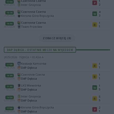
Czarnovia Czarna
1
17:00
P
2
Inter Gnojnica
09.05.2026
Czarnovia Czarna
4
15:30
W
3
Korona Góra Ropczycka
25.04.2026
Czarnovia Czarna
1
16:00
R
1
Team Przecław
28.03.2026
ZOBACZ WIĘCEJ (8)
DAP DĘBICA - OSTATNIE MECZE NA WYJEZDZIE
2025/2026 · DĘBICA > KLASA A
Kaskada Kamionka
1
17:00
R
1
DAP Dębica
06.06.2026
Czarnovia Czarna
1
16:00
R
1
DAP Dębica
23.05.2026
LKS Wiewiórka
1
11:00
W
5
DAP Dębica
17.05.2026
Inter Gnojnica
5
14:00
R
5
DAP Dębica
03.05.2026
Korona Góra Ropczycka
2
17:00
P
1
DAP Dębica
18.04.2026