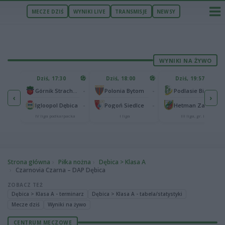
MECZE DZIŚ
WYNIKI LIVE
TRANSMISJE
NEWSY
WYNIKI NA ŻYWO
U
Dziś, 17:30
Dziś, 18:00
Dziś, 19:57
65
lonia Bydgoszcz
-
-
-
Górnik Strachocina
Polonia Bytom
Podlasie Biała Podlaska
‹
›
25
-
-
-
Igloopol Dębica
Pogoń Siedlce
Hetman Zamość
aliga
IV liga podkarpacka
I liga
III liga, gr. IV
Strona główna
Piłka nożna
Dębica > Klasa A
Czarnovia Czarna – DAP Dębica
ZOBACZ TEŻ
Dębica > Klasa A - terminarz
Dębica > Klasa A - tabela/statystyki
Mecze dziś
Wyniki na żywo
CENTRUM MECZOWE