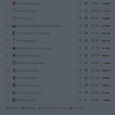
1
13
39
50-8
LKS Głowaczowa
2
13
27
39-24
Inter Gnojnica
3
13
26
36-21
DAP Dębica
4
13
24
35-15
Pogórze Wielopole Skrzyńskie
5
13
23
27-25
Paszczyniak Paszczyna
6
13
22
48-25
LKS Nagoszyn
7
13
22
41-31
Korona Góra Ropczycka
8
13
22
28-24
Team Przecław
9
13
21
22-23
Kaskada Kamionka
10
13
20
31-29
Victoria Ocieka
11
13
20
27-38
LKS Wiewiórka
12
13
18
31-27
LKS Łopuchowa
13
13
16
30-29
Czarnovia Czarna
14
13
8
15-35
Sokół Krzywa
M
mecze,
Pkt
punkty ·
zwycięstwo
remis
porażka