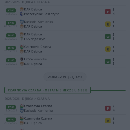
2025/2026 · DĘBICA > KLASA A
DAP Dębica
3
17:00
P
4
Paszczyniak Paszczyna
13.06.2026
Kaskada Kamionka
1
17:00
R
1
DAP Dębica
06.06.2026
DAP Dębica
3
16:00
W
1
LKS Nagoszyn
30.05.2026
Czarnovia Czarna
1
16:00
R
1
DAP Dębica
23.05.2026
LKS Wiewiórka
1
11:00
W
5
DAP Dębica
17.05.2026
ZOBACZ WIĘCEJ (21)
CZARNOVIA CZARNA - OSTATNIE MECZE U SIEBIE
2025/2026 · DĘBICA > KLASA A
Czarnovia Czarna
2
17:00
P
4
Kaskada Kamionka
13.06.2026
Czarnovia Czarna
1
16:00
R
1
DAP Dębica
23.05.2026