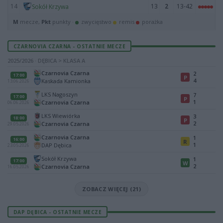
14
13
2
13-42
Sokół Krzywa
M
mecze,
Pkt
punkty ·
zwycięstwo
remis
porażka
CZARNOVIA CZARNA - OSTATNIE MECZE
2025/2026 · DĘBICA > KLASA A
Czarnovia Czarna
2
17:00
P
4
Kaskada Kamionka
13.06.2026
LKS Nagoszyn
7
17:00
P
1
Czarnovia Czarna
06.06.2026
LKS Wiewiórka
3
18:00
P
2
Czarnovia Czarna
29.05.2026
Czarnovia Czarna
1
16:00
R
1
DAP Dębica
23.05.2026
Sokół Krzywa
1
17:00
W
2
Czarnovia Czarna
16.05.2026
ZOBACZ WIĘCEJ (21)
DAP DĘBICA - OSTATNIE MECZE