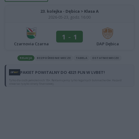
23. kolejka - Dębica > Klasa A
2026-05-23, godz. 16:00
1
-
1
Czarnovia Czarna
DAP Dębica
RELACJA
BEZPOŚREDNIE MECZE
TABELA
OSTATNIE MECZE
PAKIET POWITALNY DO 4321 PLN W LVBET!
Tylko dla osób pełnoletnich 18+. Reklamujemy tylko legalnych bukmacherów. Hazard
stwarza ryzyko straty finansowej.