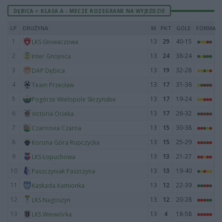
DĘBICA > KLASA A - MECZE ROZEGRANE NA WYJEŹDZIE
LP
DRUŻYNA
M
PKT
GOLE
FORMA
1
13
29
40-15
LKS Głowaczowa
2
13
24
38-24
Inter Gnojnica
3
13
19
32-28
DAP Dębica
4
13
17
31-36
Team Przecław
5
13
17
19-24
Pogórze Wielopole Skrzyńskie
6
13
17
26-32
Victoria Ocieka
7
13
15
30-38
Czarnovia Czarna
8
13
15
25-29
Korona Góra Ropczycka
9
13
13
21-27
LKS Łopuchowa
10
13
13
19-40
Paszczyniak Paszczyna
11
13
12
22-39
Kaskada Kamionka
12
13
12
20-28
LKS Nagoszyn
13
13
4
18-58
LKS Wiewiórka