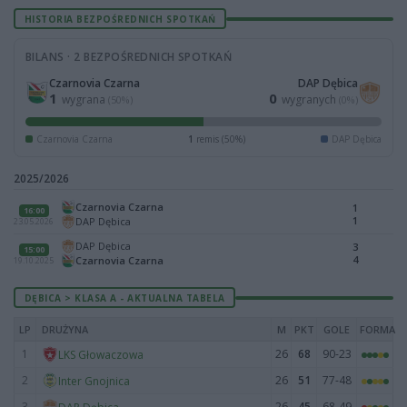
HISTORIA BEZPOŚREDNICH SPOTKAŃ
BILANS · 2 BEZPOŚREDNICH SPOTKAŃ
Czarnovia Czarna
DAP Dębica
1
0
wygrana
wygranych
(50%)
(0%)
Czarnovia Czarna
1
remis (50%)
DAP Dębica
2025/2026
Czarnovia Czarna
1
16:00
1
DAP Dębica
23.05.2026
DAP Dębica
3
15:00
4
Czarnovia Czarna
19.10.2025
DĘBICA > KLASA A - AKTUALNA TABELA
LP
DRUŻYNA
M
PKT
GOLE
FORMA
1
26
68
90-23
LKS Głowaczowa
2
26
51
77-48
Inter Gnojnica
3
26
45
68-49