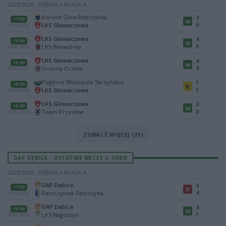
2025/2026 · DĘBICA > KLASA A
Korona Góra Ropczycka
3
17:00
W
6
LKS Głowaczowa
13.06.2026
LKS Głowaczowa
4
15:00
W
0
LKS Wiewiórka
04.06.2026
LKS Głowaczowa
4
15:00
W
3
Victoria Ocieka
30.05.2026
Pogórze Wielopole Skrzyńskie
1
15:00
R
1
LKS Głowaczowa
24.05.2026
LKS Głowaczowa
3
16:00
W
0
Team Przecław
16.05.2026
ZOBACZ WIĘCEJ (21)
DAP DĘBICA - OSTATNIE MECZE U SIEBIE
2025/2026 · DĘBICA > KLASA A
DAP Dębica
3
17:00
P
4
Paszczyniak Paszczyna
13.06.2026
DAP Dębica
3
16:00
W
1
LKS Nagoszyn
30.05.2026