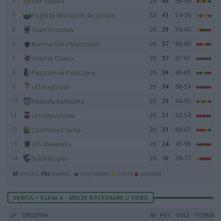
3
26
45
68-49
DAP Dębica
4
26
41
54-39
Pogórze Wielopole Skrzyńskie
5
26
39
59-60
Team Przecław
6
26
37
66-60
Korona Góra Ropczycka
7
26
37
57-61
Victoria Ocieka
8
26
36
46-65
Paszczyniak Paszczyna
9
26
34
68-53
LKS Nagoszyn
10
26
33
44-62
Kaskada Kamionka
11
26
31
52-54
LKS Łopuchowa
12
26
31
60-67
Czarnovia Czarna
13
26
24
45-96
LKS Wiewiórka
14
26
10
28-77
Sokół Krzywa
M
mecze,
Pkt
punkty ·
zwycięstwo
remis
porażka
DĘBICA > KLASA A - MECZE ROZEGRANE U SIEBIE
LP
DRUŻYNA
M
PKT
GOLE
FORMA