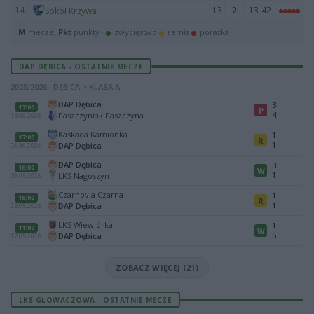
14
13
2
13-42
Sokół Krzywa
M
mecze,
Pkt
punkty ·
zwycięstwo
remis
porażka
DAP DĘBICA - OSTATNIE MECZE
2025/2026 · DĘBICA > KLASA A
DAP Dębica
3
17:00
P
4
Paszczyniak Paszczyna
13.06.2026
Kaskada Kamionka
1
17:00
R
1
DAP Dębica
06.06.2026
DAP Dębica
3
16:00
W
1
LKS Nagoszyn
30.05.2026
Czarnovia Czarna
1
16:00
R
1
DAP Dębica
23.05.2026
LKS Wiewiórka
1
11:00
W
5
DAP Dębica
17.05.2026
ZOBACZ WIĘCEJ (21)
LKS GŁOWACZOWA - OSTATNIE MECZE