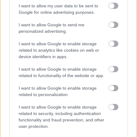
miejscu.
I want to allow my user data to be sent to
Poniżej znajdziesz także ostatnie mecze obu drużyn oraz statystyki
Google for online advertising purposes.
bramkowe.
I want to allow Google to send me
DAP Dębica vs. LKS Głowaczowa - relacja, wynik na żywo,
personalized advertising.
transmisja
Wynik meczu DAP Dębica - LKS Głowaczowa znajdziesz na naszej stronie
I want to allow Google to enable storage
zaraz po jego zakończeniu. Jeżeli szukasz informacji meczowych, zajrzyj
related to analytics like cookies on web or
tutaj:
DAP Dębica vs. LKS Głowaczowa - wynik, składy, strzelcy
device identifiers in apps.
Jeżeli w internecie lub TV dostępna jest
transmisja na żywo z meczu
DAP Dębica vs. LKS Głowaczowa
albo innych spotkań Dębica > Klasa A
I want to allow Google to enable storage
na pewno znajdziesz takie informacje na naszym portalu. Możliwe jednak,
related to functionality of the website or app.
że nigdzie nie pojawi się stream online z tego pojedynku. Śledź portal
podkarpacieLIVE.pl i bądź na bieżąco.
I want to allow Google to enable storage
related to personalization.
Asseco Resovia
Developres Rzeszów
ITA TOOLS Stal Mielec
I want to allow Google to enable storage
|
|
|
Cellfast Wilki Krosno
Texom Stal Rzeszów
Stal Mielec
related to security, including authentication
|
|
|
Motor Lublin
functionality and fraud prevention, and other
Stal Rzeszów
Stal Stalowa Wola
Wisła Kraków
|
|
|
|
user protection.
Resovia
Wieczysta Kraków
Sandecja Nowy Sącz
|
|
|
Siarka Tarnobrzeg
Wisłoka Dębica
4 liga podkarpacka
|
|
|