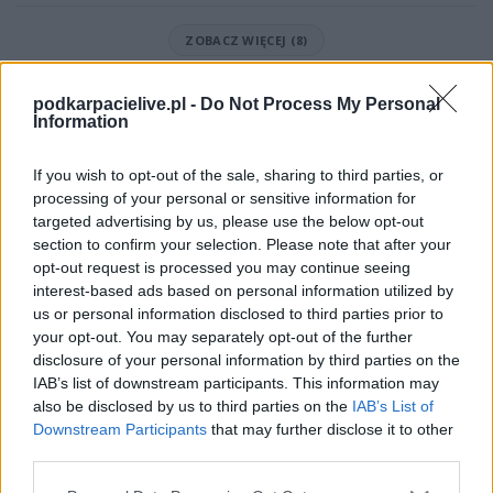
ZOBACZ WIĘCEJ (8)
Mecz DAP Dębica - LKS Głowaczowa (Dębica > Klasa A)
podkarpacielive.pl -
Do Not Process My Personal
Spotkanie pomiędzy
DAP Dębica i LKS Głowaczowa
rozegrane zostanie
Information
w ramach Dębica > Klasa A (17. kolejki - Dębica > Klasa A).
Na stronie
PodkarpacieLive.pl
znajdziesz
wynik meczu, strzelców
If you wish to opt-out of the sale, sharing to third parties, or
bramek, kartki, składy, statystyki i informacje o przebiegu
processing of your personal or sensitive information for
spotkania
. To kompletne źródło danych dla kibiców i pasjonatów
targeted advertising by us, please use the below opt-out
lokalnej piłki nożnej. Jeżeli aktualnie nie widzisz tutaj danych z pewnością
pracujemy nad tym żeby je uzupełnić.
section to confirm your selection. Please note that after your
opt-out request is processed you may continue seeing
Wynik meczu DAP Dębica vs LKS Głowaczowa
interest-based ads based on personal information utilized by
Po zakończeniu spotkania automatycznie publikujemy
oficjalny wynik
us or personal information disclosed to third parties prior to
spotkania
, a także dane meczowe, jeśli są dostępne.
your opt-out. You may separately opt-out of the further
Pełny harmonogram rozgrywek dostępny jest tutaj:
disclosure of your personal information by third parties on the
Dębica > Klasa A -
terminarz
.
IAB’s list of downstream participants. This information may
also be disclosed by us to third parties on the
IAB’s List of
Informacje o składach i strzelcach
Downstream Participants
that may further disclose it to other
W miarę dostępności danych, publikujemy
składy wyjściowe,
third parties.
rezerwowych, zmiany oraz listę strzelców bramek
. Informacje te
aktualizujemy zależnie od poziomu ligi i dostępnych źródeł.
Please note that this website/app uses one or more Google