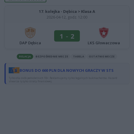
17. kolejka - Dębica > Klasa A
2026-04-12, godz. 12:00
1
-
2
DAP Dębica
LKS Głowaczowa
RELACJA
BEZPOŚREDNIE MECZE
TABELA
OSTATNIE MECZE
BONUS DO 660 PLN DLA NOWYCH GRACZY W STS
Tylko dla osób pełnoletnich 18+. Reklamujemy tylko legalnych bukmacherów. Hazard
stwarza ryzyko straty finansowej.