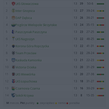
1
13
39
50-8
LKS Głowaczowa
2
13
27
39-24
Inter Gnojnica
3
13
26
36-21
DAP Dębica
4
13
24
35-15
Pogórze Wielopole Skrzyńskie
5
13
23
27-25
Paszczyniak Paszczyna
6
13
22
48-25
LKS Nagoszyn
7
13
22
41-31
Korona Góra Ropczycka
8
13
22
28-24
Team Przecław
9
13
21
22-23
Kaskada Kamionka
10
13
20
31-29
Victoria Ocieka
11
13
20
27-38
LKS Wiewiórka
12
13
18
31-27
LKS Łopuchowa
13
13
16
30-29
Czarnovia Czarna
14
13
8
15-35
Sokół Krzywa
M
mecze,
Pkt
punkty ·
zwycięstwo
remis
porażka