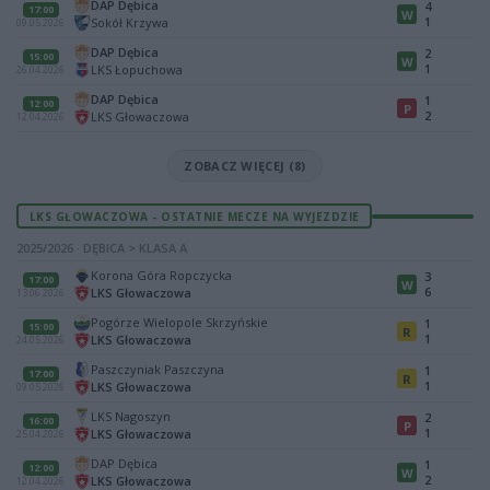
DAP Dębica
4
17:00
W
1
Sokół Krzywa
09.05.2026
DAP Dębica
2
15:00
W
1
LKS Łopuchowa
26.04.2026
DAP Dębica
1
12:00
P
2
LKS Głowaczowa
12.04.2026
ZOBACZ WIĘCEJ (8)
LKS GŁOWACZOWA - OSTATNIE MECZE NA WYJEZDZIE
2025/2026 · DĘBICA > KLASA A
Korona Góra Ropczycka
3
17:00
W
6
LKS Głowaczowa
13.06.2026
Pogórze Wielopole Skrzyńskie
1
15:00
R
1
LKS Głowaczowa
24.05.2026
Paszczyniak Paszczyna
1
17:00
R
1
LKS Głowaczowa
09.05.2026
LKS Nagoszyn
2
16:00
P
1
LKS Głowaczowa
25.04.2026
DAP Dębica
1
12:00
W
2
LKS Głowaczowa
12.04.2026