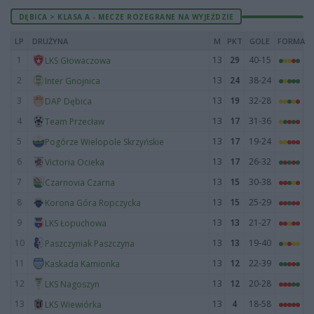
DĘBICA > KLASA A - MECZE ROZEGRANE NA WYJEŹDZIE
LP
DRUŻYNA
M
PKT
GOLE
FORMA
1
13
29
40-15
LKS Głowaczowa
2
13
24
38-24
Inter Gnojnica
3
13
19
32-28
DAP Dębica
4
13
17
31-36
Team Przecław
5
13
17
19-24
Pogórze Wielopole Skrzyńskie
6
13
17
26-32
Victoria Ocieka
7
13
15
30-38
Czarnovia Czarna
8
13
15
25-29
Korona Góra Ropczycka
9
13
13
21-27
LKS Łopuchowa
10
13
13
19-40
Paszczyniak Paszczyna
11
13
12
22-39
Kaskada Kamionka
12
13
12
20-28
LKS Nagoszyn
13
13
4
18-58
LKS Wiewiórka