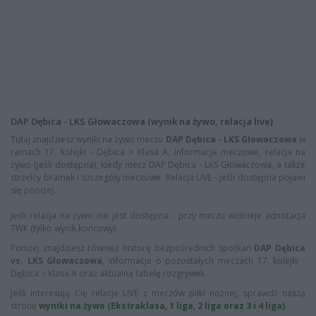
DAP Dębica - LKS Głowaczowa (wynik na żywo, relacja live)
Tutaj znajdziesz wyniki na żywo meczu
DAP Dębica - LKS Głowaczowa
w
ramach 17. kolejki - Dębica > Klasa A. Informacje meczowe, relacja na
żywo (jeśli dostępna), kiedy mecz DAP Dębica - LKS Głowaczowa, a także
strzelcy bramek i szczegóły meczowe. Relacja LIVE - jeśli dostępna pojawi
się poniżej.
Jeśli relacja na żywo nie jest dostępna - przy meczu widnieje adnotacja
TWK (tylko wynik końcowy)
Poniżej znajdziesz również historę bezpośrednich spotkań
DAP Dębica
vs. LKS Głowaczowa
, informacje o pozostałych meczach 17. kolejki -
Dębica > Klasa A oraz aktualną tabelę rozgrywek.
Jeśli interesują Cię relacje LIVE z meczów piłki nożnej, sprawdź naszą
stronę
wyniki na żywo (Ekstraklasa, 1 liga, 2 liga oraz 3 i 4 liga)
.