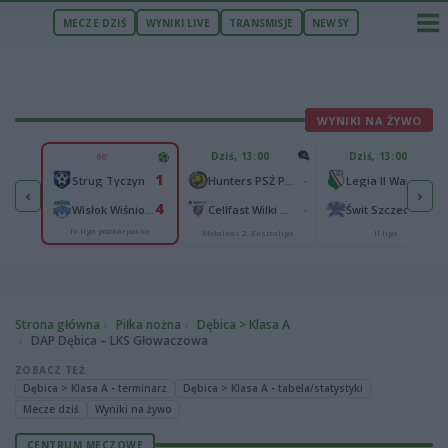
MECZE DZIŚ
WYNIKI LIVE
TRANSMISJE
NEWSY
WYNIKI NA ŻYWO
U
Dziś, 13:00
Dziś, 13:00
60'
2
1
Podbeskidzie Bielsko-Biała
-
-
Strug Tyczyn
Hunters PSŻ Poznań
Legia II Warszawa
‹
›
2
4
sk
-
-
Wisłok Wiśniowa
Cellfast Wilki Krosno
Świt Szczecin
IV liga podkarpacka
Metalkas 2. Ekstraliga
II liga
Strona główna
Piłka nożna
Dębica > Klasa A
DAP Dębica – LKS Głowaczowa
ZOBACZ TEŻ
Dębica > Klasa A - terminarz
Dębica > Klasa A - tabela/statystyki
Mecze dziś
Wyniki na żywo
CENTRUM MECZOWE