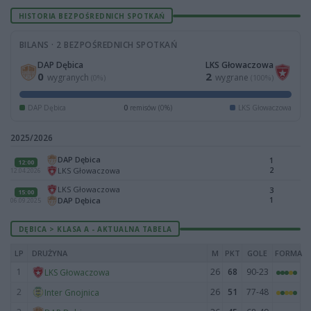
HISTORIA BEZPOŚREDNICH SPOTKAŃ
BILANS · 2 BEZPOŚREDNICH SPOTKAŃ
DAP Dębica
LKS Głowaczowa
0
2
wygranych
wygrane
(0%)
(100%)
DAP Dębica
0
remisów (0%)
LKS Głowaczowa
2025/2026
DAP Dębica
1
12:00
2
LKS Głowaczowa
12.04.2026
LKS Głowaczowa
3
15:00
1
DAP Dębica
06.09.2025
DĘBICA > KLASA A - AKTUALNA TABELA
LP
DRUŻYNA
M
PKT
GOLE
FORMA
1
26
68
90-23
LKS Głowaczowa
2
26
51
77-48
Inter Gnojnica