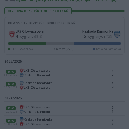
stronę
wyniki na żywo (Ekstraklasa, 1 liga, 2 liga oraz 3 i 4 liga)
.
HISTORIA BEZPOŚREDNICH SPOTKAŃ
BILANS · 12 BEZPOŚREDNICH SPOTKAŃ
LKS Głowaczowa
Kaskada Kamionka
4
5
wygrane
wygranych
(33%)
(42%)
LKS Głowaczowa
3
remisy (25%)
Kaskada Kamionka
2025/2026
LKS Głowaczowa
5
16:00
2
Kaskada Kamionka
01.05.2026
Kaskada Kamionka
1
16:00
4
LKS Głowaczowa
27.09.2025
2024/2025
LKS Głowaczowa
0
15:00
1
Kaskada Kamionka
10.05.2025
Kaskada Kamionka
0
16:00
0
LKS Głowaczowa
12.10.2024