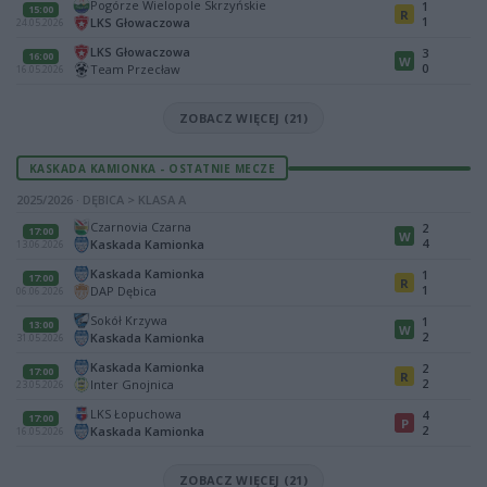
Pogórze Wielopole Skrzyńskie
1
15:00
R
1
LKS Głowaczowa
24.05.2026
LKS Głowaczowa
3
16:00
W
0
Team Przecław
16.05.2026
ZOBACZ WIĘCEJ (21)
KASKADA KAMIONKA - OSTATNIE MECZE
2025/2026 · DĘBICA > KLASA A
Czarnovia Czarna
2
17:00
W
4
Kaskada Kamionka
13.06.2026
Kaskada Kamionka
1
17:00
R
1
DAP Dębica
06.06.2026
Sokół Krzywa
1
13:00
W
2
Kaskada Kamionka
31.05.2026
Kaskada Kamionka
2
17:00
R
2
Inter Gnojnica
23.05.2026
LKS Łopuchowa
4
17:00
P
2
Kaskada Kamionka
16.05.2026
ZOBACZ WIĘCEJ (21)