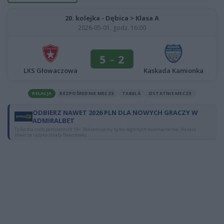
20. kolejka - Dębica > Klasa A
2026-05-01, godz. 16:00
5
-
2
LKS Głowaczowa
Kaskada Kamionka
RELACJA
BEZPOŚREDNIE MECZE
TABELA
OSTATNIE MECZE
ODBIERZ NAWET 2026 PLN DLA NOWYCH GRACZY W
ADMIRALBET
Tylko dla osób pełnoletnich 18+. Reklamujemy tylko legalnych bukmacherów. Hazard
stwarza ryzyko straty finansowej.