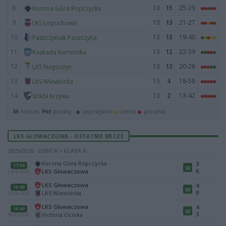
8
13
15
25-29
Korona Góra Ropczycka
9
13
13
21-27
LKS Łopuchowa
10
13
13
19-40
Paszczyniak Paszczyna
11
13
12
22-39
Kaskada Kamionka
12
13
12
20-28
LKS Nagoszyn
13
13
4
18-58
LKS Wiewiórka
14
13
2
13-42
Sokół Krzywa
M
mecze,
Pkt
punkty ·
zwycięstwo
remis
porażka
LKS GŁOWACZOWA - OSTATNIE MECZE
2025/2026 · DĘBICA > KLASA A
Korona Góra Ropczycka
3
17:00
W
6
LKS Głowaczowa
13.06.2026
LKS Głowaczowa
4
15:00
W
0
LKS Wiewiórka
04.06.2026
LKS Głowaczowa
4
15:00
W
3
Victoria Ocieka
30.05.2026