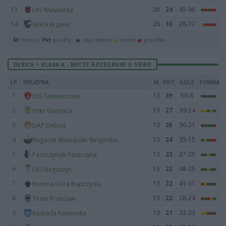
13
26
24
45-96
LKS Wiewiórka
14
26
10
28-77
Sokół Krzywa
M
mecze,
Pkt
punkty ·
zwycięstwo
remis
porażka
DĘBICA > KLASA A - MECZE ROZEGRANE U SIEBIE
LP
DRUŻYNA
M
PKT
GOLE
FORMA
1
13
39
50-8
LKS Głowaczowa
2
13
27
39-24
Inter Gnojnica
3
13
26
36-21
DAP Dębica
4
13
24
35-15
Pogórze Wielopole Skrzyńskie
5
13
23
27-25
Paszczyniak Paszczyna
6
13
22
48-25
LKS Nagoszyn
7
13
22
41-31
Korona Góra Ropczycka
8
13
22
28-24
Team Przecław
9
13
21
22-23
Kaskada Kamionka