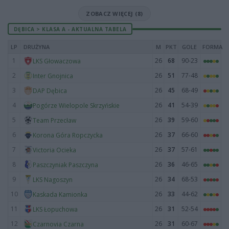
ZOBACZ WIĘCEJ (8)
DĘBICA > KLASA A - AKTUALNA TABELA
LP
DRUŻYNA
M
PKT
GOLE
FORMA
1
26
68
90-23
LKS Głowaczowa
2
26
51
77-48
Inter Gnojnica
3
26
45
68-49
DAP Dębica
4
26
41
54-39
Pogórze Wielopole Skrzyńskie
5
26
39
59-60
Team Przecław
6
26
37
66-60
Korona Góra Ropczycka
7
26
37
57-61
Victoria Ocieka
8
26
36
46-65
Paszczyniak Paszczyna
9
26
34
68-53
LKS Nagoszyn
10
26
33
44-62
Kaskada Kamionka
11
26
31
52-54
LKS Łopuchowa
12
26
31
60-67
Czarnovia Czarna