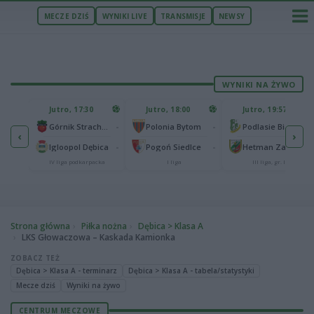
MECZE DZIŚ
WYNIKI LIVE
TRANSMISJE
NEWSY
WYNIKI NA ŻYWO
U
Jutro, 17:30
Jutro, 18:00
Jutro, 19:57
65
lonia Bydgoszcz
-
-
-
Górnik Strachocina
Polonia Bytom
Podlasie Biała Podlaska
‹
›
25
-
-
-
Igloopol Dębica
Pogoń Siedlce
Hetman Zamość
aliga
IV liga podkarpacka
I liga
III liga, gr. IV
Strona główna
Piłka nożna
Dębica > Klasa A
LKS Głowaczowa – Kaskada Kamionka
ZOBACZ TEŻ
Dębica > Klasa A - terminarz
Dębica > Klasa A - tabela/statystyki
Mecze dziś
Wyniki na żywo
CENTRUM MECZOWE