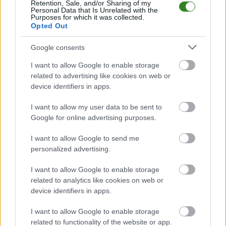
LKS Głowaczowa
przystępuje do tego spotkania w roli gospodarza. Jak
Retention, Sale, and/or Sharing of my
drużyna radzi sobie w sezonie 2025/2026 rozgrywek Dębica > Klasa A
Personal Data that Is Unrelated with the
Purposes for which it was collected.
przed własną publicznością? Na tej stronie możecie zobaczyć tabelę
Opted Out
uwzględniającą tylko mecze u siebie. W tabeli biorącej pod uwagę tylko
mecze wyjazdowe możecie natomiast sprawdzić jak spisuje się klub
Kaskada Kamionka
.
Google consents
Dębica > Klasa A - sytuacja w tabeli
I want to allow Google to enable storage
Przed meczami 20. kolejki - Dębica > Klasa A gospodarze (LKS
related to advertising like cookies on web or
Głowaczowa) zajmują
1. miejsce
w tabeli. Goście (Kaskada Kamionka)
device identifiers in apps.
plasują się na
11. miejscu.
I want to allow my user data to be sent to
Poniżej znajdziesz także ostatnie mecze obu drużyn oraz statystyki
bramkowe.
Google for online advertising purposes.
LKS Głowaczowa vs. Kaskada Kamionka - relacja, wynik na żywo,
I want to allow Google to send me
transmisja
personalized advertising.
Wynik meczu LKS Głowaczowa - Kaskada Kamionka znajdziesz na naszej
stronie zaraz po jego zakończeniu. Jeżeli szukasz informacji meczowych,
I want to allow Google to enable storage
zajrzyj tutaj:
LKS Głowaczowa vs. Kaskada Kamionka - wynik,
related to analytics like cookies on web or
składy, strzelcy
device identifiers in apps.
Jeżeli w internecie lub TV dostępna jest
transmisja na żywo z meczu
LKS Głowaczowa vs. Kaskada Kamionka
albo innych spotkań Dębica
I want to allow Google to enable storage
> Klasa A na pewno znajdziesz takie informacje na naszym portalu.
related to functionality of the website or app.
Możliwe jednak, że nigdzie nie pojawi się stream online z tego pojedynku.