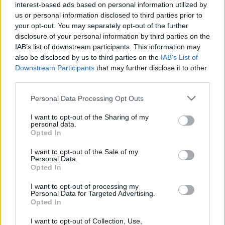
Po zakończeniu spotkania automatycznie publikujemy
oficjalny wynik
interest-based ads based on personal information utilized by
spotkania
, a także dane meczowe, jeśli są dostępne.
us or personal information disclosed to third parties prior to
your opt-out. You may separately opt-out of the further
Pełny harmonogram rozgrywek dostępny jest tutaj:
Dębica > Klasa A -
terminarz
disclosure of your personal information by third parties on the
.
IAB’s list of downstream participants. This information may
Informacje o składach i strzelcach
also be disclosed by us to third parties on the
IAB’s List of
W miarę dostępności danych, publikujemy
składy wyjściowe,
Downstream Participants
that may further disclose it to other
rezerwowych, zmiany oraz listę strzelców bramek
. Informacje te
third parties.
aktualizujemy zależnie od poziomu ligi i dostępnych źródeł.
Please note that this website/app uses one or more Google
Personal Data Processing Opt Outs
Śledź mecze swojej drużyny
services and may gather and store information including but
Jeśli jesteś kibicem klubu LKS Głowaczowa lub Kaskada Kamionka -
not limited to your visit or usage behaviour. You may click to
I want to opt-out of the Sharing of my
zaglądaj tutaj częściej. Nasz serwis regularnie dostarcza informacje o
personal data.
grant or deny consent to Google and its third-party tags to
terminach meczów, wynikach, transferach i newsach klubowych
.
Opted In
use your data for below specified purposes in below Google
PodkarpacieLive.pl to największa baza
meczów lokalnych drużyn
consent section.
I want to opt-out of the Sale of my
piłkarskich
w województwie. Sprawdź nasze relacje, śledź ulubioną ligę i
Personal Data.
bądź na bieżąco z wydarzeniami z boisk!
Opted In
Analiza przed meczem: LKS Głowaczowa vs Kaskada Kamionka
I want to opt-out of processing my
Mecz
LKS Głowaczowa - Kaskada Kamionka
Personal Data for Targeted Advertising.
odbędzie się w ramach
Opted In
20. kolejki - Dębica > Klasa A. Spotkanie zostanie rozegrane w dniu 01
maja 2026. Początek meczu o godz. 16:00.
I want to opt-out of Collection, Use,