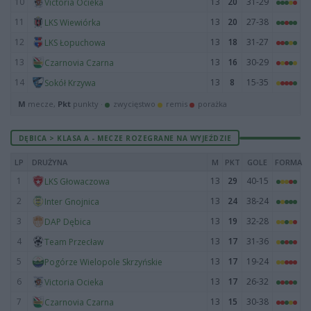
10
13
20
31-29
Victoria Ocieka
11
13
20
27-38
LKS Wiewiórka
12
13
18
31-27
LKS Łopuchowa
13
13
16
30-29
Czarnovia Czarna
14
13
8
15-35
Sokół Krzywa
M
mecze,
Pkt
punkty ·
zwycięstwo
remis
porażka
DĘBICA > KLASA A - MECZE ROZEGRANE NA WYJEŹDZIE
LP
DRUŻYNA
M
PKT
GOLE
FORMA
1
13
29
40-15
LKS Głowaczowa
2
13
24
38-24
Inter Gnojnica
3
13
19
32-28
DAP Dębica
4
13
17
31-36
Team Przecław
5
13
17
19-24
Pogórze Wielopole Skrzyńskie
6
13
17
26-32
Victoria Ocieka
7
13
15
30-38
Czarnovia Czarna