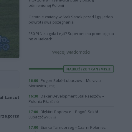
Trzy gole w Przemyślu! Udany pościg
odmienionej Polonii
Ostatnie zmiany w Stali Sanok przed ligą. Jeden
powrót i dwa pożegnania
350 PLN za gola Legii? Superbet ma promocję na
hit w Kielcach
Więcej wiadomości
NAJBLIŻSZE TRANSMISJE
Pogoń-Sokół Lubaczów – Moravia
16:00
Morawica
(Dziś)
Dakar Development Stal Rzeszów –
16:30
al Łańcut
Polonia Piła
(Dziś)
Błękitni Ropczyce – Pogoń-Sokół II
17:00
rzegorza
Lubaczów
(Dziś)
Siarka Tarnobrzeg – Czarni Połaniec
17:00