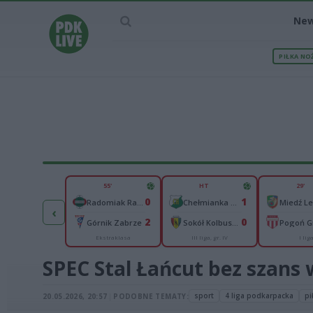
Ne
PIŁKA NO
IEC MECZU
55'
HT
29'
40
0
1
H. Skrzydlewska Orzeł Łódź
Radomiak Radom
Chełmianka Chełm
Miedź L
‹
50
2
0
Abramczyk Polonia Bydgoszcz
Górnik Zabrze
Sokół Kolbuszowa Dolna
Ekstraklasa
III liga, gr. IV
I lig
kas 2. Ekstraliga
SPEC Stal Łańcut bez szans 
sport
4 liga podkarpacka
pi
20.05.2026, 20:57
|
PODOBNE TEMATY: