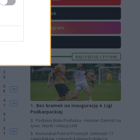
TikTok
Instagram
X
NAJCZĘŚCIEJ CZYTANE
1.
Bez bramek na inaugurację 4. Ligi
Podkarpackiej
2.
Podlasie Biała Podlaska - Hetman Zamość na
żywo. Wynik i relacja LIVE
3.
Komunikat Polonii Przemyśl. Odchodzi 17
zawodników, czterech kolejnych dołącza