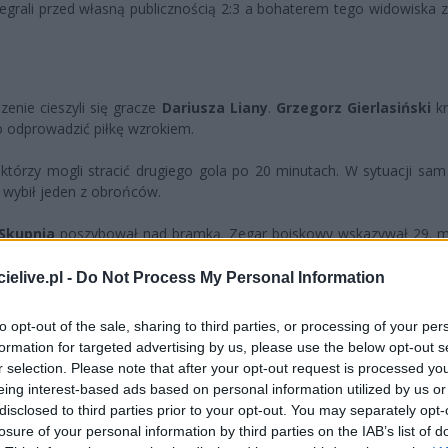
rzegrali przed własną publicznością 2:3 a bohaterem tego widowiska 
zenie cieszyli się gracze
Dariusza Liany
.
Grzegorz Gierlasiński
kr
ko odprowadzić piłkę wzrokiem.
tórzy mogli stracić drugiego gola po 20 minutach. W sytuacji sa
ę wybił jeden z obrońców.
Skupnia
poszybował nad bramką. Zegar boiskowy wskazywał 29. mi
ej sytuacji zachował się Dziurgot, wyganiając
Cole'a Hellerta
, k
elive.pl -
Do Not Process My Personal Information
ro Jimenezowi
, parując strzał napastnika nad poprzeczką. Snajper
to opt-out of the sale, sharing to third parties, or processing of your per
o plasowany strzał nieznacznie minął słupek.
formation for targeted advertising by us, please use the below opt-out s
r selection. Please note that after your opt-out request is processed y
ić
Kamil Matofij
, główkując tuż obok bramki. Następnie groźnie zrob
eing interest-based ads based on personal information utilized by us or
 w lepszych humorach schodzili goście.
disclosed to third parties prior to your opt-out. You may separately opt-
losure of your personal information by third parties on the IAB’s list of
ucie świetną okazję zmarnował Matofij, który z kilku metrów kopną