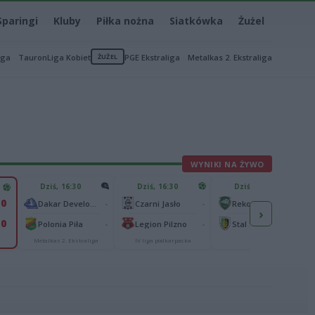
Sparingi
Kluby
Piłka nożna
Siatkówka
Żużel
iga
TauronLiga Kobiet
ŻUŻEL
PGE Ekstraliga
Metalkas 2. Ekstraliga
WYNIKI NA ŻYWO
Dziś, 16:30
Dziś, 16:30
Dziś, 17:00
0
-
-
-
Dakar Development Stal Rzeszów
Czarni Jasło
Rekord Bielsko-Biała
›
0
-
-
-
Polonia Piła
Legion Pilzno
Stal Stalowa Wola
Metalkas 2. Ekstraliga
IV liga podkarpacka
II liga