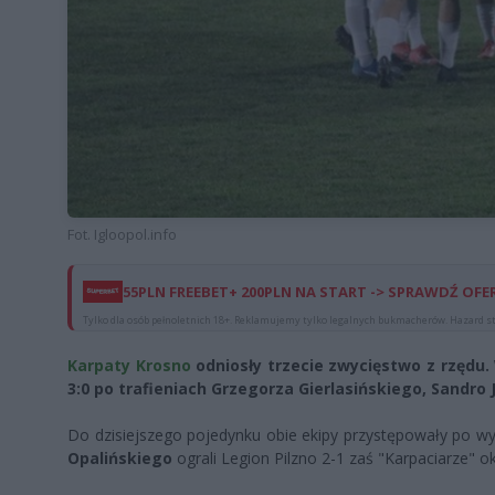
Fot. Igloopol.info
55PLN FREEBET+ 200PLN NA START -> SPRAWDŹ OFE
Tylko dla osób pełnoletnich 18+. Reklamujemy tylko legalnych bukmacherów. Hazard st
Karpaty Krosno
odniosły trzecie zwycięstwo z rzędu. 
3:0 po trafieniach Grzegorza Gierlasińskiego, Sandro J
Do dzisiejszego pojedynku obie ekipy przystępowały po w
Opalińskiego
ograli Legion Pilzno 2-1 zaś "Karpaciarze" o