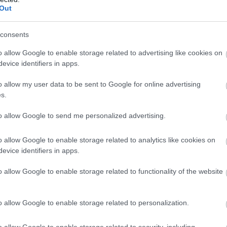
Out
consents
o allow Google to enable storage related to advertising like cookies on
evice identifiers in apps.
o allow my user data to be sent to Google for online advertising
s.
to allow Google to send me personalized advertising.
o allow Google to enable storage related to analytics like cookies on
evice identifiers in apps.
o allow Google to enable storage related to functionality of the website
kadiusz Olszański), Michał Sitek, Oskar Cwynar (72. Michał Stopyra
 Więcek, Wiktor Łuczyk, Karol Wojtyło (90. Eliasz Płocica) - Paweł P
o allow Google to enable storage related to personalization.
egorz Gierlasiński, Michał Stasz - Dawid Król - Karol Wajs, Szymon Dz
ellert (78. Antoni Aszklar), Sandro Jimenez (88. Marek Fundakowski).
o allow Google to enable storage related to security, including