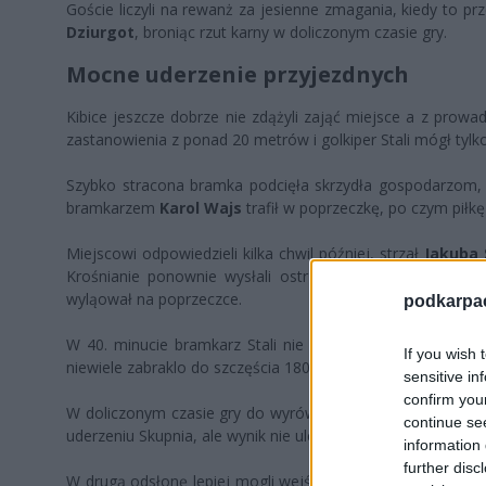
Goście liczyli na rewanż za jesienne zmagania, kiedy to p
Dziurgot
, broniąc rzut karny w doliczonym czasie gry.
Mocne uderzenie przyjezdnych
Kibice jeszcze dobrze nie zdążyli zająć miejsce a z prowad
zastanowienia z ponad 20 metrów i golkiper Stali mógł tyl
Szybko stracona bramka podcięła skrzydła gospodarzom, k
bramkarzem
Karol Wajs
trafił w poprzeczkę, po czym piłk
Miejscowi odpowiedzieli kilka chwil później, strzał
Jakuba 
Krośnianie ponownie wysłali ostrzeżenie. Przytomnie w t
wyląował na poprzeczce.
podkarpaci
W 40. minucie bramkarz Stali nie dał się zaskoczyć
Sand
If you wish 
niewiele zabraklo do szczęścia 180 sekund później, gdy jeg
sensitive in
confirm you
W doliczonym czasie gry do wyrównania mógł doprowadz
continue se
uderzeniu Skupnia, ale wynik nie uległ zmianie i na przerwę
information 
further disc
W drugą odsłonę lepiej mogli wejść gospodarze. W 52. min