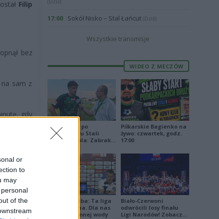
(Dziś)
został
Filip
Sokół Nisko – Stal Łańcut
17:00
(Dziś)
Wszystkie transmisje
opnął bez
WIDEO Z MECZÓW
m na sam z
nutę, gdy
tórego lob
Jakub Jeleń po
Piłkarskie Bagienko na
odpadnięciu Stali
żywo: czwartek, godz.
Stalowa Wola: Zabrakło
17:00
doświadczenia
owi Karpat
sonal or
ection to
ou may
iło się po
 personal
out of the
Damian Skiba: Ta liga
Biało-Czerwoni
jest brutalna. Dla nas
odwrócili losy finału
 downstream
to kubeł zimnej wody
Ligi Narodów! Zobacz
ł wprost w