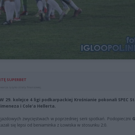
RTĘ SUPERBET
warza ryzyko straty finansowej.
W 29. kolejce 4 ligi podkarpackiej Krośnianie pokonali SPEC St
imeneza i Cole'a Hellerta.
yjazdowych zwycięstwach w poprzedniej serii spotkań. Podopieczni
G
kazali się lepsi od beniaminka z Łowiska w stosunku 2:0.