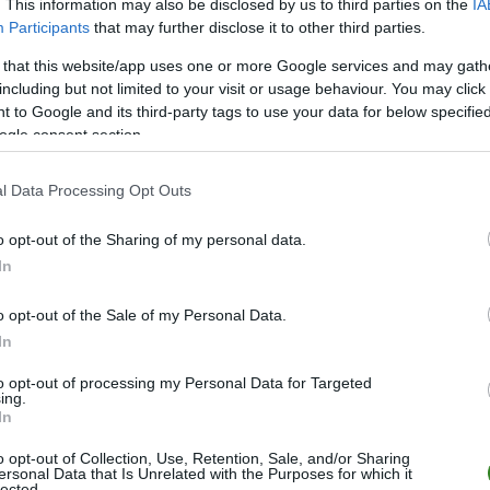
. This information may also be disclosed by us to third parties on the
IA
Participants
that may further disclose it to other third parties.
.
 that this website/app uses one or more Google services and may gath
including but not limited to your visit or usage behaviour. You may click 
w z Łańcuta. Przyjezdni wyprowadzili kontratak, który pewnym u
 to Google and its third-party tags to use your data for below specifi
ogle consent section.
weł Piątek
zagrał do
Karola Wojtyły
a ten strzelił minimalnie obok 
l Data Processing Opt Outs
czyk
, ale Fryrdrych nie dał się zaskoczyć. Od tego momentu gra t
o opt-out of the Sharing of my personal data.
ty broniły korzystnego wyniku i czyhały na kotrataki. Po jednym z 
t, ale zabrakło mu precyzji.
In
yło się to tylko na rzucie rożnym.
o opt-out of the Sale of my Personal Data.
In
to opt-out of processing my Personal Data for Targeted
7. minucie bramkę zdobył
Cole Hellert
, który "na raty" znalazł
ing.
In
o opt-out of Collection, Use, Retention, Sale, and/or Sharing
awiali wrażenie pogodzonych z losem co było wodą na młyn dla prz
ersonal Data that Is Unrelated with the Purposes for which it
lected.