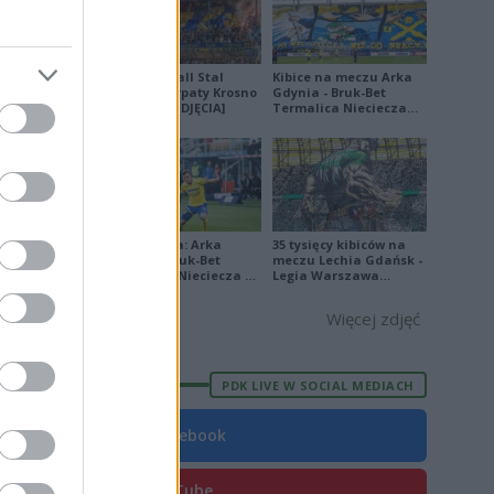
Derby Ekoball Stal
Kibice na meczu Arka
Sanok - Karpaty Krosno
Gdynia - Bruk-Bet
na remis [ZDJĘCIA]
Termalica Nieciecza
[ZDJĘCIA]
Ekstraklasa: Arka
35 tysięcy kibiców na
Gdynia - Bruk-Bet
meczu Lechia Gdańsk -
Termalica Nieciecza 2-
Legia Warszawa
3 [ZDJĘCIA]
[OPRAWA, ZDJĘCIA]
Więcej zdjęć
), Bartosz
PDK LIVE W SOCIAL MEDIACH
iątek (88.
Facebook
iadosz (83.
YouTube