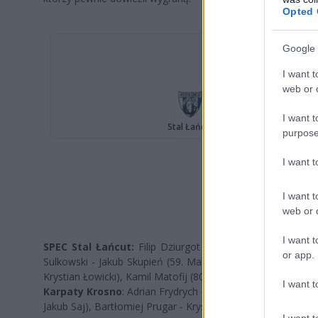
Opted 
Google 
I want t
web or d
I want t
purpose
I want 
I want t
web or d
I want t
SPEC Stal Łańcut:
Filip Dziurgot - Szymon Kardyś (83. Ar
or app.
Sulkowski - Jakub Skupień (59. Maksymilian Rzemień), Jakub
Krystian Łowicki), Kamil Matofij (80. Dawid Sobuś).
I want t
Karpaty Krosno
: Adrian Frydrych - Maksymilian Kiełb, Grz
Jakub Saj), Bartłomiej Prugar - Krystian Paczkowski, Cole H
I want t