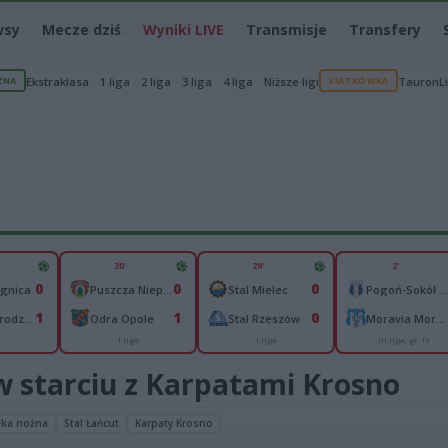
wsy
Mecze dziś
Wyniki LIVE
Transmisje
Transfery
ŻNA
Ekstraklasa
1 liga
2 liga
3 liga
4 liga
Niższe ligi
SIATKÓWKA
TauronL
30'
29'
2'
0
0
0
egnica
Puszcza Niepołomice
Stal Mielec
Pogoń-Sokół Lubaczów
1
1
0
Pogoń Grodzisk Mazowiecki
Odra Opole
Stal Rzeszów
Moravia Morawica
a
I liga
I liga
III liga, gr. IV
w starciu z Karpatami Krosno
łka nożna
Stal Łańcut
Karpaty Krosno