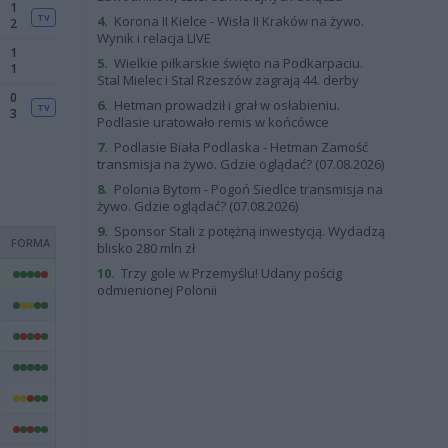
4.
Korona II Kielce - Wisła II Kraków na żywo.
Wynik i relacja LIVE
5.
Wielkie piłkarskie święto na Podkarpaciu.
Stal Mielec i Stal Rzeszów zagrają 44. derby
6.
Hetman prowadził i grał w osłabieniu.
Podlasie uratowało remis w końcówce
7.
Podlasie Biała Podlaska - Hetman Zamość
transmisja na żywo. Gdzie oglądać? (07.08.2026)
8.
Polonia Bytom - Pogoń Siedlce transmisja na
żywo. Gdzie oglądać? (07.08.2026)
9.
Sponsor Stali z potężną inwestycją. Wydadzą
blisko 280 mln zł
10.
Trzy gole w Przemyślu! Udany pościg
odmienionej Polonii