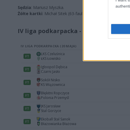
authenti
Sędzia
: Mariusz Myszka.
Żółte kartki
: Michał Sitek (63-faul), Szymon Kardyś (80-faul
IV liga podkarpacka - 29. kolejka: