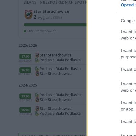
BILANS · 6 BEZPOŚREDNICH SPOTKAŃ
Opted 
Star Starachowice
2
wygrane
(33%)
Google 
Star Starachowice
I want t
web or d
2025/2026
I want t
Star Starachowice
17:00
purpose
Podlasie Biała Podlaska
23.05.2026
Podlasie Biała Podlaska
I want 
16:00
Star Starachowice
08.11.2025
I want t
2024/2025
web or d
Podlasie Biała Podlaska
19:00
Star Starachowice
12.04.2025
I want t
Star Starachowice
or app.
16:00
Podlasie Biała Podlaska
14.09.2024
I want t
I want t