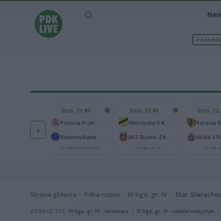
Ne
PIŁKA NO
IEC MECZU
Dziś, 11:00
Dziś, 12:00
Dziś, 12
1
Polonia Warszawa
-
-
Polonia Przemyśl
Wieczysta II Kraków
Korona II
‹
1
ch Chorzów
-
-
Radomyślanka Radomyśl Wielki
AKS Busko-Zdrój
Wisła II 
I liga
IV liga podkarpacka
III liga, gr. IV
III liga, g
Strona główna
Piłka nożna
III liga, gr. IV
Star Starachow
ZOBACZ TEŻ
III liga, gr. IV - terminarz
III liga, gr. IV - tabela/statystyki