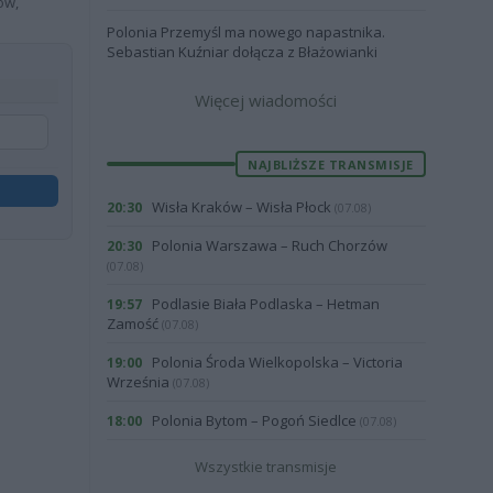
ów,
Polonia Przemyśl ma nowego napastnika.
Sebastian Kuźniar dołącza z Błażowianki
Więcej wiadomości
NAJBLIŻSZE TRANSMISJE
Wisła Kraków – Wisła Płock
20:30
(07.08)
Polonia Warszawa – Ruch Chorzów
20:30
(07.08)
Podlasie Biała Podlaska – Hetman
19:57
Zamość
(07.08)
Polonia Środa Wielkopolska – Victoria
19:00
Września
(07.08)
Polonia Bytom – Pogoń Siedlce
18:00
(07.08)
Wszystkie transmisje