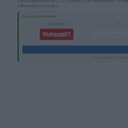
Kursy bukmacherskie (1, X, 2) na mecz Star Starachowice - Podlas
odświeżane na bieżąco.
Kursy przedmeczowe
Bukmacher
1
-
Kursy mogą ulec zmianie,