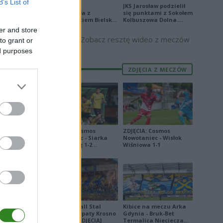
B’s List of
Stal Mielec
JKS Jarosław podzielił
zremisowała z
się punktami z Sokołem
Podbeskidziem Bielsko-
Kolbuszowa Dolna.
Biała. Zobacz skrót
Zobacz skrót
er and store
Zobacz resztę wideo z meczów
to grant or
ed purposes
ZDJĘCIA Z MECZÓW
ZDJĘCIA: Cosmos
ZDJĘCIA: Cosmos
Nowotaniec - Siarka
Nowotaniec - Wisłok
Tarnobrzeg 1-2
Wiśniowa 1-1
[PUCHAR POLSKI]
Derby Ekoball Stal
Kibice na meczu Arka
Sanok - Karpaty Krosno
Gdynia - Bruk-Bet
na remis [ZDJĘCIA]
Termalica Nieciecza