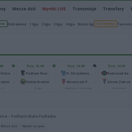
wsy
Mecze dziś
Wyniki LIVE
Transmisje
Transfery
ŻNA
Ekstraklasa
1 liga
2 liga
3 liga
4 liga
Niższe ligi
SIATKÓWKA
TauronL
:00
Dziś, 13:00
Dziś, 14:00
Dziś, 14:45
-
-
-
 Kielce
Podhale Nowy Targ
H. Skrzydlewska Orzeł Łódź
Radomiak Radom
-
-
-
Kraków
Hutnik Kraków
Abramczyk Polonia Bydgoszcz
Górnik Zabrze
r. IV
II liga
Metalkas 2. Ekstraliga
Ekstraklasa
ice – Podlasie Biała Podlaska
Mecze dziś
Wyniki na żywo