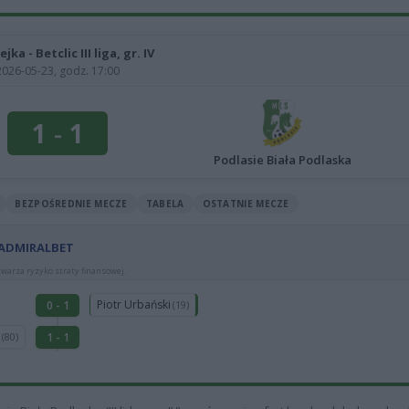
ejka - Betclic III liga, gr. IV
2026-05-23, godz. 17:00
1
-
1
Podlasie Biała Podlaska
BEZPOŚREDNIE MECZE
TABELA
OSTATNIE MECZE
 ADMIRALBET
warza ryzyko straty finansowej.
Piotr Urbański
0 - 1
(19)
1 - 1
(80)