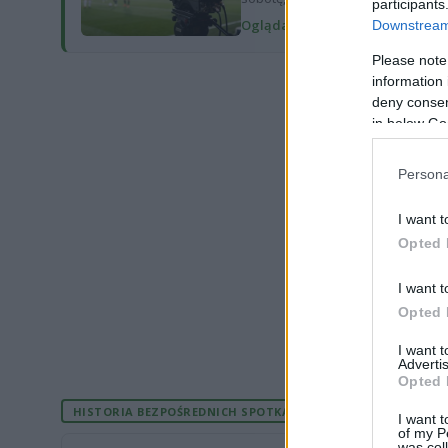
participants
Oglądaj transmisję na żywo →
Downstream 
Please note
information 
deny consent
in below Go
Persona
I want t
Opted 
I want t
Opted 
I want 
Advertis
Opted 
HISTORIA BEZPOŚREDNICH SPOTKAŃ
I want t
of my P
was col