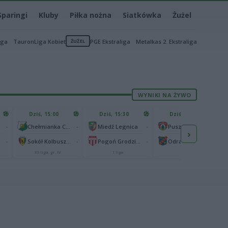
Sparingi
Kluby
Piłka nożna
Siatkówka
Żużel
iga
TauronLiga Kobiet
ŻUŻEL
PGE Ekstraliga
Metalkas 2. Ekstraliga
WYNIKI NA ŻYWO
Dziś, 15:00
Dziś, 15:30
Dziś, 15:30
-
-
-
-
Chełmianka Chełm
Miedź Legnica
Puszcza Niepołomice
›
-
-
-
-
Sokół Kolbuszowa Dolna
Pogoń Grodzisk Mazowiecki
Odra Opole
III liga, gr. IV
I liga
I liga