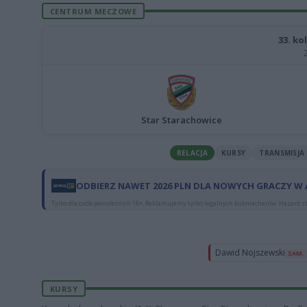
CENTRUM MECZOWE
33. kol
Star Starachowice
RELACJA
KURSY
TRANSMISJA
ODBIERZ NAWET 2026 PLN DLA NOWYCH GRACZY W
Tylko dla osób pełnoletnich 18+. Reklamujemy tylko legalnych bukmacherów. Hazard st
Dawid Nojszewski
SAM.
KURSY