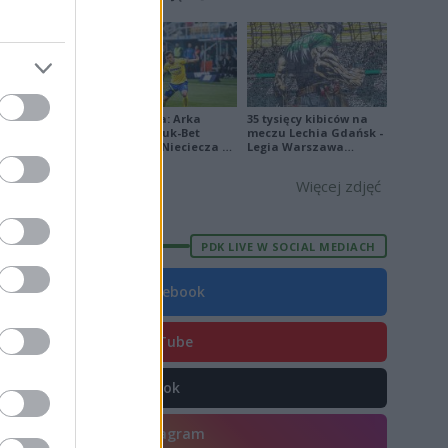
[ZDJĘCIA]
ska
17%)
a Podlaska
Ekstraklasa: Arka
35 tysięcy kibiców na
Gdynia - Bruk-Bet
meczu Lechia Gdańsk -
Termalica Nieciecza 2-
Legia Warszawa
3 [ZDJĘCIA]
[OPRAWA, ZDJĘCIA]
1
Więcej zdjęć
TV
1
2
1
PDK LIVE W SOCIAL MEDIACH
Facebook
1
1
YouTube
1
0
TikTok
Instagram