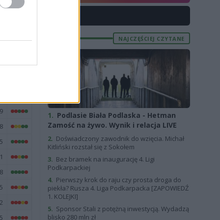
X
E
FORMA
5
NAJCZĘŚCIEJ CZYTANE
0
1
9
3
9
1.
Podlasie Biała Podlaska - Hetman
Zamość na żywo. Wynik i relacja LIVE
8
2.
Doświadczony zawodnik do wzięcia. Michał
5
Kitliński rozstał się z Sokołem
1
3.
Bez bramek na inaugurację 4. Ligi
Podkarpackiej
8
4.
Pierwszy krok do raju czy prosta droga do
5
piekła? Rusza 4. Liga Podkarpacka [ZAPOWIEDŹ
1. KOLEJKI]
2
5.
Sponsor Stali z potężną inwestycją. Wydadzą
blisko 280 mln zł
5