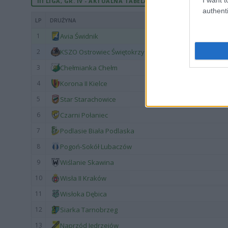
III LIGA, GR. IV - AKTUALNA TABELA
authenti
LP
DRUŻYNA
1
Avia Świdnik
2
KSZO Ostrowiec Świętokrzyski
3
Chełmianka Chełm
4
Korona II Kielce
5
Star Starachowice
6
Czarni Połaniec
7
Podlasie Biała Podlaska
8
Pogoń-Sokół Lubaczów
9
Wiślanie Skawina
10
Wisła II Kraków
11
Wisłoka Dębica
12
Siarka Tarnobrzeg
13
Naprzód Jędrzejów