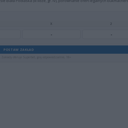
ie Biała Podlaska (III lidze, gr. IV), porównanie ofert legalnych bukmacher
X
2
-
-
POSTAW ZAKŁAD
 Zakłady oferuje Superbet, graj odpowiedzialnie, 18+