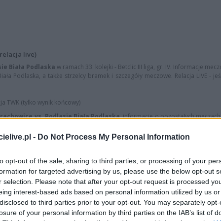
elacja live)
sie Biała Podlaska
w ramach 33. kolejki - Betclic III liga, gr. IV. Informacje mec
iała Podlaska, a także strzelcy bramek i szczegóły meczowe. Relacja LIVE - je
cja TWK (tylko wynik końcowy)
arachowice vs. Podlasie Biała Podlaska
, informacje o pozostałych meczach 3
elive.pl -
Do Not Process My Personal Information
ą stronę
wyniki na żywo (Ekstraklasa, 1 liga, 2 liga oraz 3 i 4 liga)
.
to opt-out of the sale, sharing to third parties, or processing of your per
formation for targeted advertising by us, please use the below opt-out s
r selection. Please note that after your opt-out request is processed y
eing interest-based ads based on personal information utilized by us or
e Biała Podlaska transmisja na żywo. Gdzie oglądać? (23.05.20
disclosed to third parties prior to your opt-out. You may separately opt-
u Star Starachowice - Podlasie Biała Podlaska, który zostanie rozegrany 
losure of your personal information by third parties on the IAB’s list of
00 (III liga, gr. IV - 33. kolejka). Zobacz gdzie ogl...