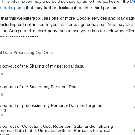
. This information may also be disclosed by us to third parties on the
IA
Participants
that may further disclose it to other third parties.
 that this website/app uses one or more Google services and may gath
including but not limited to your visit or usage behaviour. You may click 
 to Google and its third-party tags to use your data for below specifi
ogle consent section.
l Data Processing Opt Outs
o opt-out of the Sharing of my personal data.
In
o opt-out of the Sale of my Personal Data.
In
to opt-out of processing my Personal Data for Targeted
ing.
In
o opt-out of Collection, Use, Retention, Sale, and/or Sharing
ersonal Data that Is Unrelated with the Purposes for which it
lected.