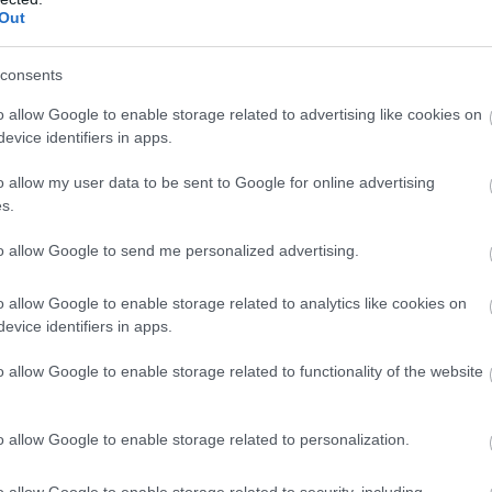
Out
Podlasie Biała Podla
1
wygrana
(
consents
3
remisy (50%)
Podlasie Biał
o allow Google to enable storage related to advertising like cookies on
evice identifiers in apps.
o allow my user data to be sent to Google for online advertising
s.
to allow Google to send me personalized advertising.
o allow Google to enable storage related to analytics like cookies on
evice identifiers in apps.
o allow Google to enable storage related to functionality of the website
o allow Google to enable storage related to personalization.
ZOBACZ WIĘCEJ (2)
o allow Google to enable storage related to security, including