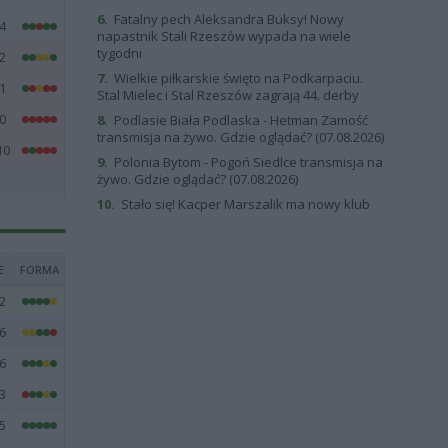
6.
Fatalny pech Aleksandra Buksy! Nowy
4
napastnik Stali Rzeszów wypada na wiele
tygodni
2
7.
Wielkie piłkarskie święto na Podkarpaciu.
1
Stal Mielec i Stal Rzeszów zagrają 44. derby
0
8.
Podlasie Biała Podlaska - Hetman Zamość
transmisja na żywo. Gdzie oglądać? (07.08.2026)
10
9.
Polonia Bytom - Pogoń Siedlce transmisja na
żywo. Gdzie oglądać? (07.08.2026)
10.
Stało się! Kacper Marszalik ma nowy klub
E
FORMA
2
6
6
3
5