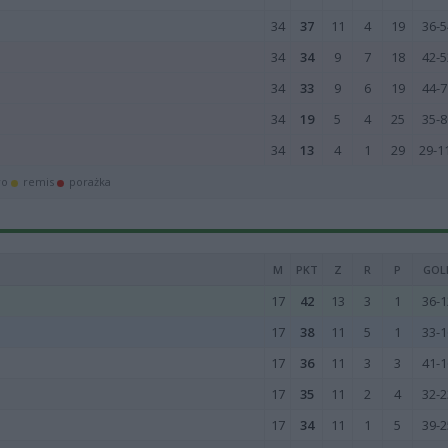
34
37
11
4
19
36-5
34
34
9
7
18
42-5
34
33
9
6
19
44-7
34
19
5
4
25
35-8
34
13
4
1
29
29-1
wo
remis
porażka
M
PKT
Z
R
P
GOL
17
42
13
3
1
36-1
17
38
11
5
1
33-1
17
36
11
3
3
41-1
17
35
11
2
4
32-2
17
34
11
1
5
39-2