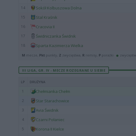
14
Sokół Kolbuszowa Dolna
15
Stal Kraśnik
16
Cracovia II
17
Świdniczanka Świdnik
18
Sparta Kazimierza Wielka
M
mecze,
Pkt
punkty,
Z
zwycięstwa,
R
remisy,
P
porażki ·
zwycięst
III LIGA, GR. IV - MECZE ROZEGRANE U SIEBIE
LP
DRUŻYNA
1
Chełmianka Chełm
2
Star Starachowice
3
Avia Świdnik
4
Czarni Połaniec
5
Korona II Kielce