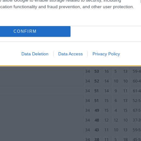
cation functionality and fraud prevention, and other user protection.
M
PKT
Z
R
P
GOL
34
77
23
8
3
84-3
CONFIRM
34
74
22
8
4
66-3
34
72
21
9
4
65-3
34
58
18
4
12
66-5
Data Deletion
Data Access
Privacy Policy
34
55
15
10
9
51-4
34
53
16
5
13
59-4
34
52
14
10
10
60-4
34
51
14
9
11
61-4
34
51
15
6
13
52-5
34
49
15
4
15
67-5
34
48
12
12
10
37-3
34
43
11
10
13
59-5
34
38
11
5
18
45-5