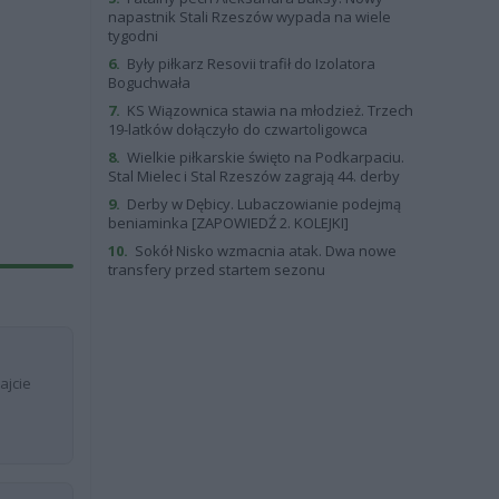
napastnik Stali Rzeszów wypada na wiele
tygodni
6.
Były piłkarz Resovii trafił do Izolatora
Boguchwała
7.
KS Wiązownica stawia na młodzież. Trzech
19-latków dołączyło do czwartoligowca
8.
Wielkie piłkarskie święto na Podkarpaciu.
Stal Mielec i Stal Rzeszów zagrają 44. derby
9.
Derby w Dębicy. Lubaczowianie podejmą
beniaminka [ZAPOWIEDŹ 2. KOLEJKI]
10.
Sokół Nisko wzmacnia atak. Dwa nowe
transfery przed startem sezonu
ajcie