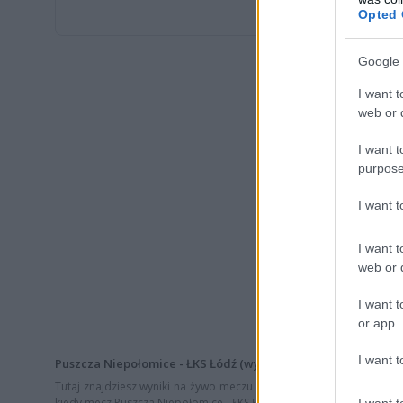
Opted 
Google 
I want t
web or d
I want t
purpose
I want 
I want t
web or d
I want t
or app.
I want t
Puszcza Niepołomice - ŁKS Łódź (wynik na żywo, relacja live)
Tutaj znajdziesz wyniki na żywo meczu
Puszcza Niepołomice - ŁK
kiedy mecz Puszcza Niepołomice - ŁKS Łódź, a także strzelcy bramek i
I want t