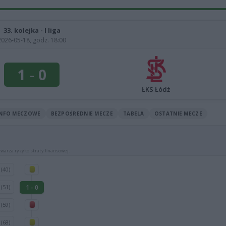
33. kolejka - I liga
2026-05-18, godz. 18:00
1
-
0
ŁKS Łódź
INFO MECZOWE
BEZPOŚREDNIE MECZE
TABELA
OSTATNIE MECZE
warza ryzyko straty finansowej.
i
(40)
i
1 - 0
(51)
i
(59)
o
(68)