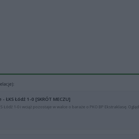
elacje):
 - ŁKS Łódź 1-0 [SKRÓT MECZU]
Łódź 1-0 i wciąż pozostaje w walce o baraże o PKO BP Ekstraklasę. Ogląd