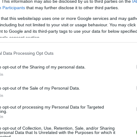
. This information may also be disclosed by us to third parties on the
IA
Andreu Arasa
68
Participants
that may further disclose it to other third parties.
2
90+8
Fabian Piasecki
 that this website/app uses one or more Google services and may gath
including but not limited to your visit or usage behaviour. You may click 
 to Google and its third-party tags to use your data for below specifi
REZERWOWI
ogle consent section.
90+8
Łukasz Jakubowski
l Data Processing Opt Outs
68
J. Patterson
o opt-out of the Sharing of my personal data.
90+8
Sebastian Ernst
In
90+1
Antoni Młynarczyk
o opt-out of the Sale of my Personal Data.
Serhij Krykun
90
In
Mateusz Kupczak
to opt-out of processing my Personal Data for Targeted
ing.
Mateusz Książek
In
Bastien Toma
o opt-out of Collection, Use, Retention, Sale, and/or Sharing
ersonal Data that Is Unrelated with the Purposes for which it
Mateusz Lewandowski
lected.