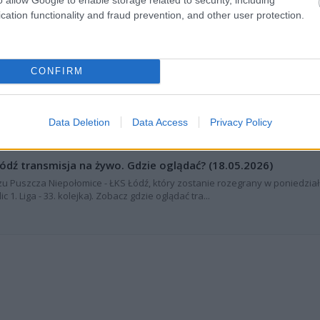
cation functionality and fraud prevention, and other user protection.
cja TWK (tylko wynik końcowy)
a Niepołomice vs. ŁKS Łódź
, informacje o pozostałych meczach 33. kolejki -
CONFIRM
ą stronę
wyniki na żywo (Ekstraklasa, 1 liga, 2 liga oraz 3 i 4 liga)
.
Data Deletion
Data Access
Privacy Policy
ódź transmisja na żywo. Gdzie oglądać? (18.05.2026)
u Puszcza Niepołomice - ŁKS Łódź, który zostanie rozegrany w poniedział
c 1. Liga - 33. kolejka). Zobacz gdzie oglądać tra...