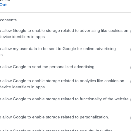
Out
consents
o allow Google to enable storage related to advertising like cookies on
evice identifiers in apps.
o allow my user data to be sent to Google for online advertising
s.
to allow Google to send me personalized advertising.
o allow Google to enable storage related to analytics like cookies on
evice identifiers in apps.
o allow Google to enable storage related to functionality of the website
o allow Google to enable storage related to personalization.
S Łódź
w ramach 33. kolejki - I liga. Informacje meczowe, relacja na żywo (jeśl
 szczegóły meczowe. Relacja LIVE - jeśli dostępna pojawi się poniżej.
o allow Google to enable storage related to security, including