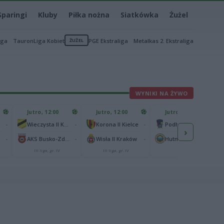
Sparingi
Kluby
Piłka nożna
Siatkówka
Żużel
iga
TauronLiga Kobiet
ŻUŻEL
PGE Ekstraliga
Metalkas 2. Ekstraliga
WYNIKI NA ŻYWO
Jutro, 12:00
Jutro, 12:00
Jutro, 13:00
-
-
-
-
Wieczysta II Kraków
Korona II Kielce
Podhale Nowy Targ
›
-
-
-
-
AKS Busko-Zdrój
Wisła II Kraków
Hutnik Kraków
III liga, gr. IV
III liga, gr. IV
II liga