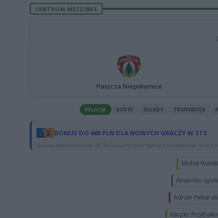
CENTRUM MECZOWE
Puszcza Niepołomice
RELACJA
KURSY
SKŁADY
TRANSMISJA
BONUS DO 660 PLN DLA NOWYCH GRACZY W STS
Tylko dla osób pełnoletnich 18+. Reklamujemy tylko legalnych bukmacherów. Hazard st
Michał Walsk
Amarildo Gjon
Adrian Piekarsk
Kacper Przybyłk