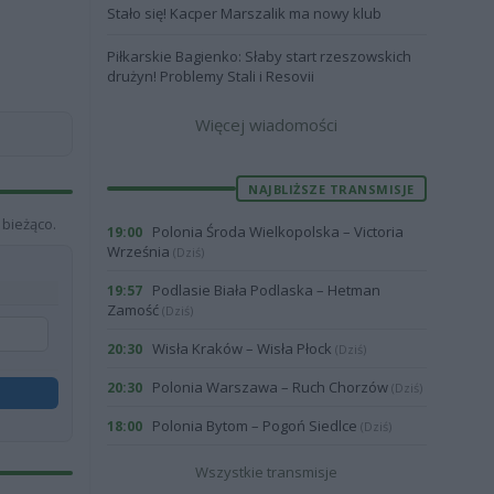
Stało się! Kacper Marszalik ma nowy klub
Piłkarskie Bagienko: Słaby start rzeszowskich
drużyn! Problemy Stali i Resovii
Więcej wiadomości
NAJBLIŻSZE TRANSMISJE
 bieżąco.
Polonia Środa Wielkopolska – Victoria
19:00
Września
(Dziś)
Podlasie Biała Podlaska – Hetman
19:57
Zamość
(Dziś)
Wisła Kraków – Wisła Płock
20:30
(Dziś)
Polonia Warszawa – Ruch Chorzów
20:30
(Dziś)
Polonia Bytom – Pogoń Siedlce
18:00
(Dziś)
Wszystkie transmisje