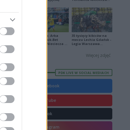
[ZDJĘCIA]
Ekstraklasa: Arka
35 tysięcy kibiców na
Gdynia - Bruk-Bet
meczu Lechia Gdańsk -
Termalica Nieciecza 2-
Legia Warszawa
3 [ZDJĘCIA]
[OPRAWA, ZDJĘCIA]
Więcej zdjęć
PDK LIVE W SOCIAL MEDIACH
Facebook
YouTube
TikTok
i dostępna),
Instagram