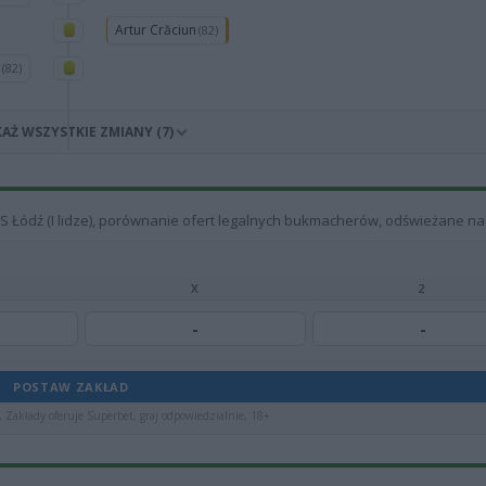
Artur Crăciun
(82)
i
(82)
AŻ WSZYSTKIE ZMIANY (7)
S Łódź (I lidze), porównanie ofert legalnych bukmacherów, odświeżane na
X
2
-
-
POSTAW ZAKŁAD
 Zakłady oferuje Superbet, graj odpowiedzialnie, 18+