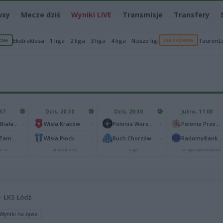
wsy
Mecze dziś
Wyniki LIVE
Transmisje
Transfery
ŻNA
Ekstraklasa
1 liga
2 liga
3 liga
4 liga
Niższe ligi
SIATKÓWKA
TauronL
:57
Dziś, 20:30
Dziś, 20:30
Jutro, 11:00
-
-
-
Podlasie Biała Podlaska
Wisła Kraków
Polonia Warszawa
Polonia Przemyśl
-
-
-
Hetman Zamość
Wisła Płock
Ruch Chorzów
Radomyślanka Radomyśl Wielki
r. IV
Ekstraklasa
I liga
IV liga podkarpacka
– ŁKS Łódź
Wyniki na żywo