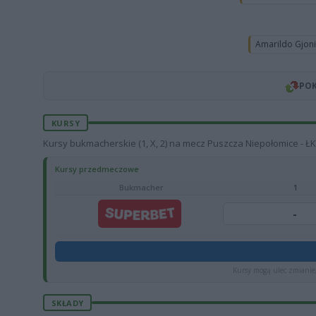
Amarildo Gjon
POK
KURSY
Kursy bukmacherskie (1, X, 2) na mecz Puszcza Niepołomice - ŁK
Kursy przedmeczowe
Bukmacher
1
-
Kursy mogą ulec zmianie,
SKŁADY