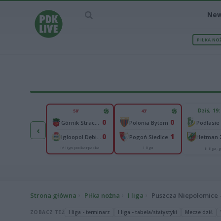
Ne
PIŁKA NO
IEC MECZU
Dziś, 19
58'
43'
65
0
0
Abramczyk Polonia Bydgoszcz
Górnik Strachocina
Polonia Bytom
‹
25
0
1
onia Piła
Igloopol Dębica
Pogoń Siedlce
IV liga podkarpacka
I liga
kas 2. Ekstraliga
III liga, g
Strona główna
Piłka nożna
I liga
Puszcza Niepołomice 
ZOBACZ TEŻ
I liga - terminarz
I liga - tabela/statystyki
Mecze dziś