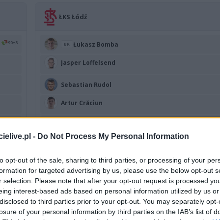
ŁKS Łódź
90+8
Łukasz Bomba
BR
Jasper Loffelsend
Sebastian Rudol
Artur Crăciun
68
Łukasz Wiech
elive.pl -
Do Not Process My Personal Information
40
Axel Gustaf Norlin
to opt-out of the sale, sharing to third parties, or processing of your per
59
Kacper Terlecki
formation for targeted advertising by us, please use the below opt-out s
r selection. Please note that after your opt-out request is processed y
90+1
Mateusz Wysokiński
eing interest-based ads based on personal information utilized by us or
disclosed to third parties prior to your opt-out. You may separately opt-
90
M. Wojciechowski
losure of your personal information by third parties on the IAB’s list of