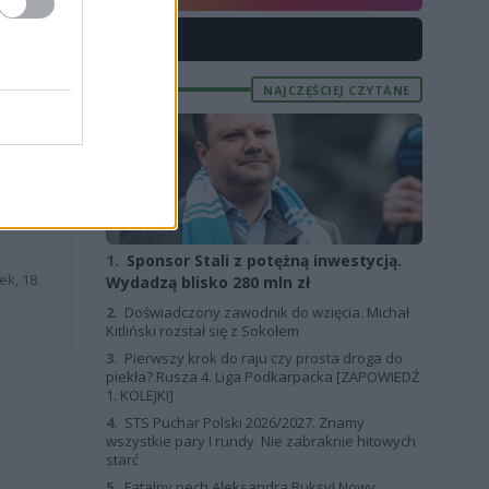
X
 I liga oraz
NAJCZĘŚCIEJ CZYTANE
1.
Sponsor Stali z potężną inwestycją.
ek, 18
Wydadzą blisko 280 mln zł
2.
Doświadczony zawodnik do wzięcia. Michał
Kitliński rozstał się z Sokołem
3.
Pierwszy krok do raju czy prosta droga do
piekła? Rusza 4. Liga Podkarpacka [ZAPOWIEDŹ
1. KOLEJKI]
4.
STS Puchar Polski 2026/2027. Znamy
wszystkie pary I rundy. Nie zabraknie hitowych
starć
5.
Fatalny pech Aleksandra Buksy! Nowy