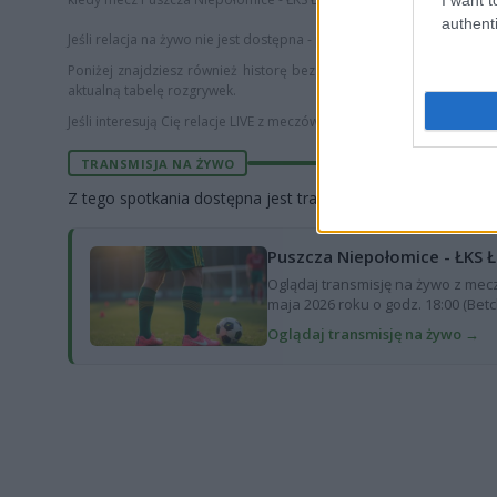
authenti
Jeśli relacja na żywo nie jest dostępna - przy meczu widnieje adnota
Poniżej znajdziesz również historę bezpośrednich spotkań
Puszcz
aktualną tabelę rozgrywek.
Jeśli interesują Cię relacje LIVE z meczów piłki nożnej, sprawdź nasz
TRANSMISJA NA ŻYWO
Z tego spotkania dostępna jest transmisja wideo:
Puszcza Niepołomice - ŁKS Ł
Oglądaj transmisję na żywo z mecz
maja 2026 roku o godz. 18:00 (Betcli
Oglądaj transmisję na żywo →