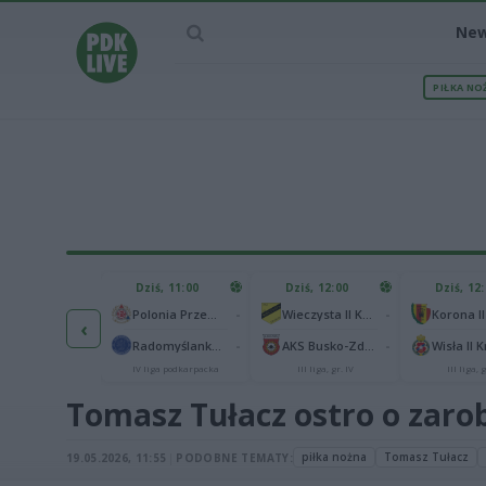
Ne
PIŁKA NO
IEC MECZU
Dziś, 11:00
Dziś, 12:00
Dziś, 12
1
Polonia Warszawa
-
-
Polonia Przemyśl
Wieczysta II Kraków
Korona II
‹
1
ch Chorzów
-
-
Radomyślanka Radomyśl Wielki
AKS Busko-Zdrój
Wisła II 
I liga
IV liga podkarpacka
III liga, gr. IV
III liga, g
Tomasz Tułacz ostro o zarobk
piłka nożna
Tomasz Tułacz
19.05.2026, 11:55
|
PODOBNE TEMATY: