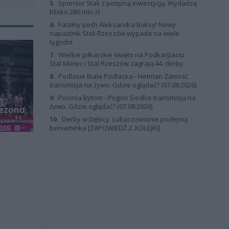
5.
Sponsor Stali z potężną inwestycją. Wydadzą
blisko 280 mln zł
6.
Fatalny pech Aleksandra Buksy! Nowy
napastnik Stali Rzeszów wypada na wiele
tygodni
7.
Wielkie piłkarskie święto na Podkarpaciu.
Stal Mielec i Stal Rzeszów zagrają 44. derby
8.
Podlasie Biała Podlaska - Hetman Zamość
transmisja na żywo. Gdzie oglądać? (07.08.2026)
9.
Polonia Bytom - Pogoń Siedlce transmisja na
żywo. Gdzie oglądać? (07.08.2026)
sezonu
10.
Derby w Dębicy. Lubaczowianie podejmą
beniaminka [ZAPOWIEDŹ 2. KOLEJKI]