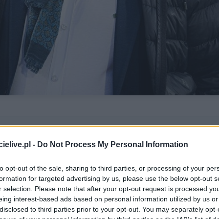
warza ryzyko straty finansowej.
lamom możesz czytać za darmo.
elive.pl -
Do Not Process My Personal Information
oniżej
, żeby odsłonić dalszą część artykułu.
to opt-out of the sale, sharing to third parties, or processing of your per
formation for targeted advertising by us, please use the below opt-out s
r selection. Please note that after your opt-out request is processed y
eing interest-based ads based on personal information utilized by us or
disclosed to third parties prior to your opt-out. You may separately opt-