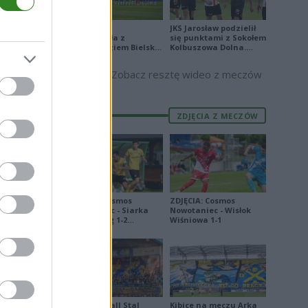
-mu Łólź,
g, bzmvmz
Stal Mielec
JKS Jarosław podzielił
łsizhg q
zremisowała z
się punktami z Sokołem
Podbeskidziem Bielsko-
Kolbuszowa Dolna.
Biała. Zobacz skrót
Zobacz skrót
Zobacz resztę wideo z meczów
iewlvqsóe.
ZDJĘCIA Z MECZÓW
ireqęsahmr
p Bwuiah
hvi aewrm
ZDJĘCIA: Cosmos
ZDJĘCIA: Cosmos
Nowotaniec - Siarka
Nowotaniec - Wisłok
Tarnobrzeg 1-2
Wiśniowa 1-1
[PUCHAR POLSKI]
iag. Rmow
Derby Ekoball Stal
Kibice na meczu Arka