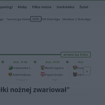
Sparingi
Kluby
Piłka nożna
Siatkówka
Żużel
iga
TauronLiga Kobiet
ŻUŻEL
PGE Ekstraliga
Metalkas 2. Ekstraliga
WYNIKI NA ŻYWO
Dziś, 15:00
Dziś, 15:30
Dziś, 15:30
-
-
-
-
Chełmianka Chełm
Miedź Legnica
Puszcza Niepołomice
›
-
-
-
-
Sokół Kolbuszowa Dolna
Pogoń Grodzisk Mazowiecki
Odra Opole
III liga, gr. IV
I liga
I liga
iłki nożnej zwariował"