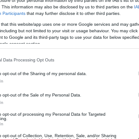
losure of your personal information by third parties on the IAB’s list of
. This information may also be disclosed by us to third parties on the
IA
Participants
that may further disclose it to other third parties.
 that this website/app uses one or more Google services and may gath
including but not limited to your visit or usage behaviour. You may click 
 to Google and its third-party tags to use your data for below specifi
ogle consent section.
 modułowej biżuterii dostępna w salonach
part i na Apart.pl?
l Data Processing Opt Outs
a pytanie wynika z reklamy powyżej.
o opt-out of the Sharing of my personal data.
In
Gold Collection
Beads Collection
o opt-out of the Sale of my Personal Data.
am zgodę na targetowanie reklam
(
zmiana ustawień
)
In
niu możemy wspierać fundację
Polityka prywatności
to opt-out of processing my Personal Data for Targeted
ing.
In
o opt-out of Collection, Use, Retention, Sale, and/or Sharing