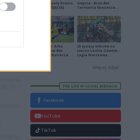
lę khizvą
Sanok - Karpaty Krosno
Gdynia - Bruk-Bet
na remis [ZDJĘCIA]
Termalica Nieciecza
[ZDJĘCIA]
ahmzhmr vi
w xwtasqkp
Ekstraklasa: Arka
35 tysięcy kibiców na
Gdynia - Bruk-Bet
meczu Lechia Gdańsk -
Termalica Nieciecza 2-
Legia Warszawa
3 [ZDJĘCIA]
[OPRAWA, ZDJĘCIA]
Więcej zdjęć
hcsqeivqi
gkp tqo, i
PDK LIVE W SOCIAL MEDIACH
Facebook
 khęśkqmr
YouTube
"
TikTok
omabgevgu