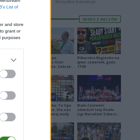
 downstream
Wszystkie transmisje
B’s List of
WIDEO Z MECZÓW
er and store
to grant or
ed purposes
Jakub Jeleń po
Piłkarskie Bagienko na
odpadnięciu Stali
żywo: czwartek, godz.
Stalowa Wola: Zabrakło
17:00
doświadczenia
Damian Skiba: Ta liga
Biało-Czerwoni
jest brutalna. Dla nas
odwrócili losy finału
to kubeł zimnej wody
Ligi Narodów! Zobacz
skrót