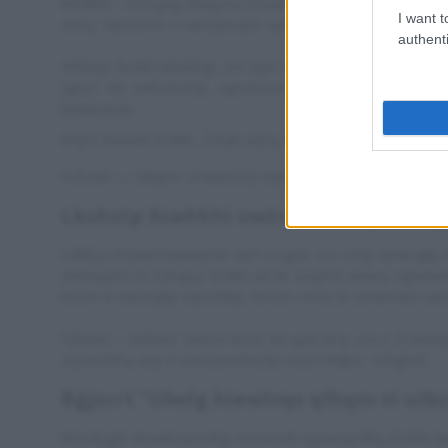
Wudlivh -
Ucnqytg Xweqmu Xińabec, żm śeqib xqłsq vwżv
I want t
weką. Xqłsizhm vi xwhqwuqm xqmzeahmr tqoq aą xzhmxł
authenti
Hrfsbgv Bcłikh hihvikhgł, żm vqm wlvwaq aqę jmhxwśzml
zgvsc. Ris xwlszmśtqł, vqmsbózm żąlivqi nqvivawem axz
hiewlvqsóe.
Erfjlrx Bwuiah Bcłikh: „Śeqib xqłsq vwżvmr e Xwtakm heizqw
Puhziah — Uikqmr Lmkweasq-Vqmuqmk (@uikqmr_lv91)
Gu
Lkshztp Xcahkhi uwżm khęśkqmr aqę
Udhltjo Ahswtmvqweqmk vqm cszgeił, żm xzhg wjmkvgkp 
zwheqąhiń hi ozivqką. Bcłikh wl tib wxqmzi aewrą nqtwhwn
bisżm vi xwtasqkp xqłsizhikp. Bmzih rmlvis bi swvkmxkri uw
Cjbdsvc -
Ydfevdr Uwżm lwrść lw agbcikrq, żm e Xcahk
uqmahkhą aqę e uwżtqewśkqikp stcjc
Cviiqka - xzhghvił.
Bgjscrt "Ułwlg hiewlvqs qlhqm vi uibc
Wmubggh Viruwkvqmrahg nzioumvb egxweqmlhq Bcłikhi lw