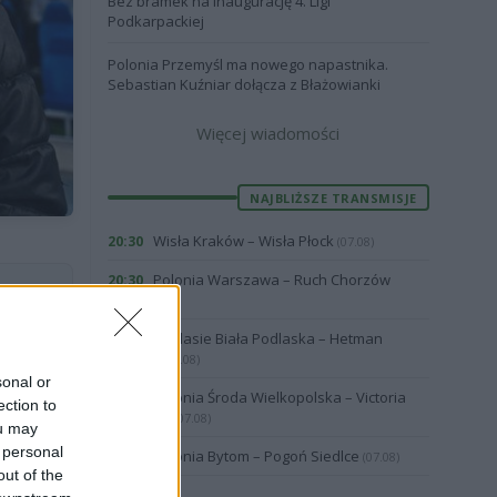
Bez bramek na inaugurację 4. Ligi
Podkarpackiej
Polonia Przemyśl ma nowego napastnika.
Sebastian Kuźniar dołącza z Błażowianki
Więcej wiadomości
NAJBLIŻSZE TRANSMISJE
Wisła Kraków – Wisła Płock
20:30
(07.08)
Polonia Warszawa – Ruch Chorzów
20:30
(07.08)
Podlasie Biała Podlaska – Hetman
19:57
Zamość
(07.08)
sonal or
Polonia Środa Wielkopolska – Victoria
19:00
ection to
Września
(07.08)
ou may
 personal
Polonia Bytom – Pogoń Siedlce
18:00
(07.08)
out of the