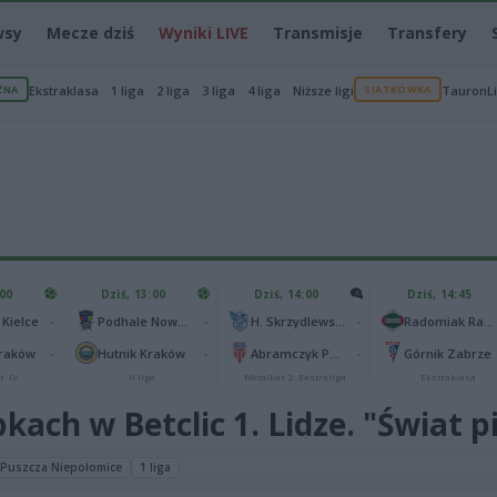
wsy
Mecze dziś
Wyniki LIVE
Transmisje
Transfery
ŻNA
Ekstraklasa
1 liga
2 liga
3 liga
4 liga
Niższe ligi
SIATKÓWKA
TauronL
:00
Dziś, 13:00
Dziś, 14:00
Dziś, 14:45
-
-
-
 Kielce
Podhale Nowy Targ
H. Skrzydlewska Orzeł Łódź
Radomiak Radom
-
-
-
Kraków
Hutnik Kraków
Abramczyk Polonia Bydgoszcz
Górnik Zabrze
r. IV
II liga
Metalkas 2. Ekstraliga
Ekstraklasa
ach w Betclic 1. Lidze. "Świat p
Puszcza Niepołomice
1 liga