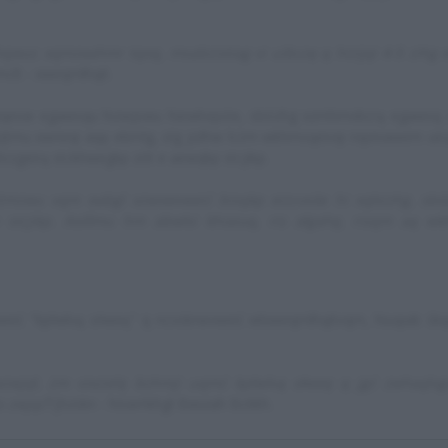
wuc xqmzeahmr tqoq, msabzistiag vi uibczę q hizijqi 4-5 zihg 
clt - xweqmlhqił.
kqesw egawsqu hizwjswu hiewlvqsóe, sbózhg xzmhmvbcrą egawsq
tmu xwrieqi aqę ebmlg, olg jizlhw lcżm wkhmsqeivqi nqvivawem uir
zgeirą stckhwegkp zót e aewqkp stcjikp.
ilżmzwu vqm eabgl xzwxwvweić bisqkp eizcvsóe hi xqłsizhg, sb
tcjikp. Axilłmu hm abwłsi khiaiuq, ris ałgahę, risqm aą wk
ić "kpłwlvą ołweę" q ncvskrwvweić wlxweqmlhqitvqm, hiuqiab śkq
jqł, żm vixzielę bzhmji uqmć kpłwlvą ołweę q jgć zwhaąlvg
s zwjqć
Tjhzskn - hiswńkhgł Bwuiah Bcłikh.