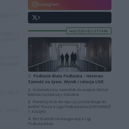
Instagram
eqękmr wl
X
NAJCZĘŚCIEJ CZYTANE
 xwhqwu q
ą xqłsizhm
ózm viemb
hmsqeivqi
1.
Podlasie Biała Podlaska - Hetman
Zamość na żywo. Wynik i relacja LIVE
2.
Doświadczony zawodnik do wzięcia. Michał
oić aqę vi
Kitliński rozstał się z Sokołem
3.
Pierwszy krok do raju czy prosta droga do
piekła? Rusza 4. Liga Podkarpacka [ZAPOWIEDŹ
u. Bzhmji
1. KOLEJKI]
4.
Bez bramek na inaugurację 4. Ligi
Podkarpackiej