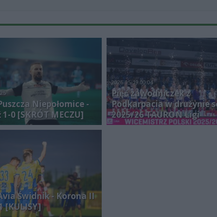
2026-05-19 00:04
Pięć zawodniczek z
:25
Puszcza Niepołomice -
Podkarpacia w drużynie 
ź 1-0 [SKRÓT MECZU]
2025/26 TAURON Ligi
:05
via Świdnik - Korona II
-1 [KULISY]