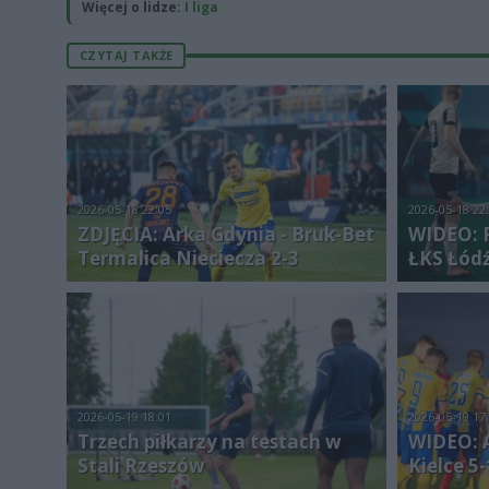
Więcej o lidze:
I liga
CZYTAJ TAKŻE
2026-05-18 22:05
2026-05-18 22
ZDJĘCIA: Arka Gdynia - Bruk-Bet
WIDEO: 
Termalica Nieciecza 2-3
ŁKS Łód
2026-05-19 18:01
2026-05-19 17
Trzech piłkarzy na testach w
WIDEO: A
Stali Rzeszów
Kielce 5