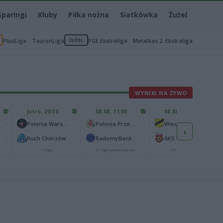
Sparingi
Kluby
Piłka nożna
Siatkówka
Żużel
PlusLiga
TauronLiga
ŻUŻEL
PGE Ekstraliga
Metalkas 2. Ekstraliga
WYNIKI NA ŻYWO
Jutro, 20:30
08.08, 11:00
08.08, 12:00
-
-
-
-
Polonia Warszawa
Polonia Przemyśl
Wieczysta II Kraków
›
-
-
-
-
Ruch Chorzów
Radomyślanka Radomyśl Wielki
AKS Busko-Zdrój
I liga
IV liga podkarpacka
III liga, gr. IV