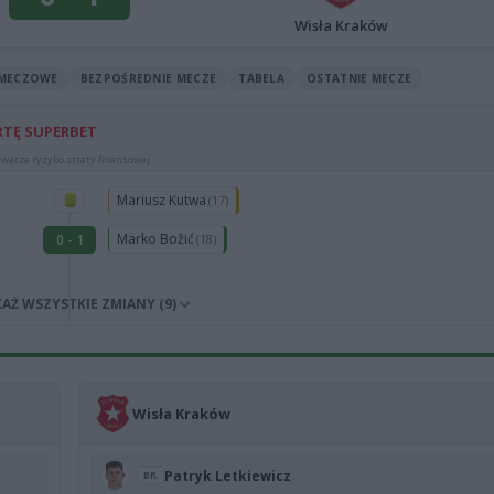
Wisła Kraków
 MECZOWE
BEZPOŚREDNIE MECZE
TABELA
OSTATNIE MECZE
RTĘ SUPERBET
warza ryzyko straty finansowej.
Mariusz Kutwa
(17)
Marko Božić
0 - 1
(18)
AŻ WSZYSTKIE ZMIANY (9)
Wisła Kraków
Patryk Letkiewicz
BR