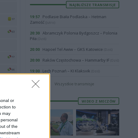
NAJBLIŻSZE TRANSMISJE
Podlasie Biała Podlaska – Hetman
19:57
17
Zamość
(Jutro)
63
Abramczyk Polonia Bydgoszcz – Polonia
20:30
Piła
(Dziś)
Hapoel Tel Awiw – GKS Katowice
20:00
(Dziś)
77
Raków Częstochowa – Hammarby IF
20:00
(Dziś)
66
Lech Poznań – KI Klaksvik
19:00
(Dziś)
Wszystkie transmisje
sonal or
WIDEO Z MECZÓW
ection to
18
66
ou may
 personal
77
out of the
 downstream