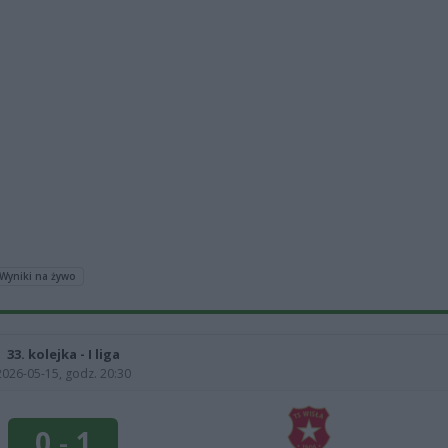
Wyniki na żywo
33. kolejka - I liga
2026-05-15, godz. 20:30
0
-
1