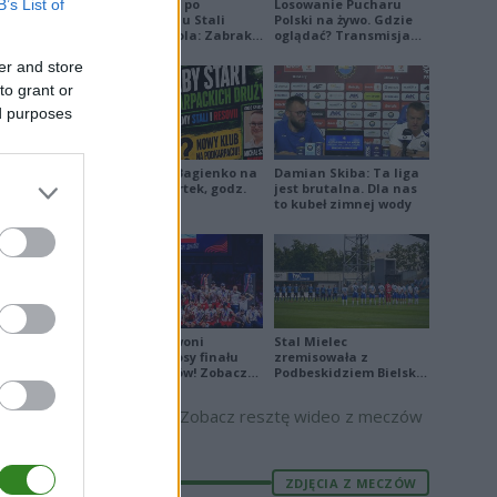
B’s List of
Jakub Jeleń po
Losowanie Pucharu
odpadnięciu Stali
Polski na żywo. Gdzie
Stalowa Wola: Zabrakło
oglądać? Transmisja
doświadczenia
TV i online (06.08.2026)
er and store
to grant or
ed purposes
66
Piłkarskie Bagienko na
Damian Skiba: Ta liga
żywo: czwartek, godz.
jest brutalna. Dla nas
17:00
to kubeł zimnej wody
63
66
77
Biało-Czerwoni
Stal Mielec
odwrócili losy finału
zremisowała z
Ligi Narodów! Zobacz
Podbeskidziem Bielsko-
77
skrót
Biała. Zobacz skrót
Zobacz resztę wideo z meczów
ZDJĘCIA Z MECZÓW