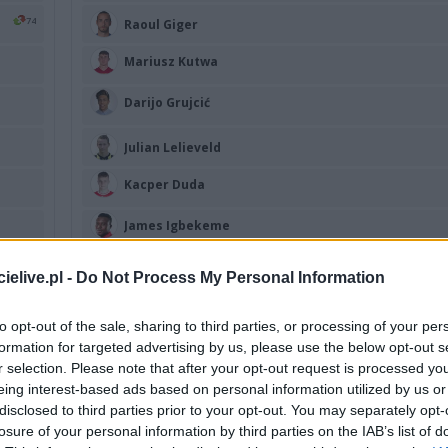
74
Raoul Giger
Mariusz Kutwa
Darijo Grujcić
Julian Lelieveld
Kacper Duda
James Igbekeme
81
Frederico Duarte
elive.pl -
Do Not Process My Personal Information
46
Julius Ertlthaler
to opt-out of the sale, sharing to third parties, or processing of your per
formation for targeted advertising by us, please use the below opt-out s
Marko Božić
60
r selection. Please note that after your opt-out request is processed y
eing interest-based ads based on personal information utilized by us or
Jordi Sánchez
disclosed to third parties prior to your opt-out. You may separately opt-
losure of your personal information by third parties on the IAB’s list of
REZERWOWI