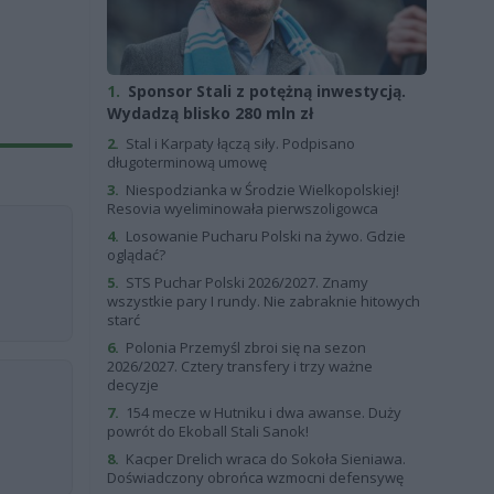
1.
Sponsor Stali z potężną inwestycją.
Wydadzą blisko 280 mln zł
2.
Stal i Karpaty łączą siły. Podpisano
długoterminową umowę
3.
Niespodzianka w Środzie Wielkopolskiej!
Resovia wyeliminowała pierwszoligowca
4.
Losowanie Pucharu Polski na żywo. Gdzie
oglądać?
5.
STS Puchar Polski 2026/2027. Znamy
wszystkie pary I rundy. Nie zabraknie hitowych
starć
6.
Polonia Przemyśl zbroi się na sezon
2026/2027. Cztery transfery i trzy ważne
decyzje
7.
154 mecze w Hutniku i dwa awanse. Duży
powrót do Ekoball Stali Sanok!
8.
Kacper Drelich wraca do Sokoła Sieniawa.
Doświadczony obrońca wzmocni defensywę