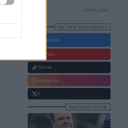
3 [ZDJĘCIA]
[OPRAWA, ZDJĘCIA]
Więcej zdjęć
PDK LIVE W SOCIAL MEDIACH
Facebook
5 maja
YouTube
TikTok
Instagram
X
NAJCZĘŚCIEJ CZYTANE