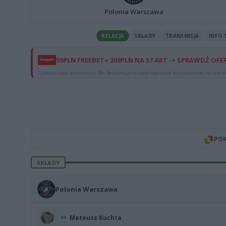
Polonia Warszawa
RELACJA
SKŁADY
TRANSMISJA
INFO
55PLN FREEBET+ 200PLN NA START -> SPRAWDŹ OFE
Tylko dla osób pełnoletnich 18+. Reklamujemy tylko legalnych bukmacherów. Hazard st
POK
SKŁADY
Polonia Warszawa
Mateusz Kuchta
BR