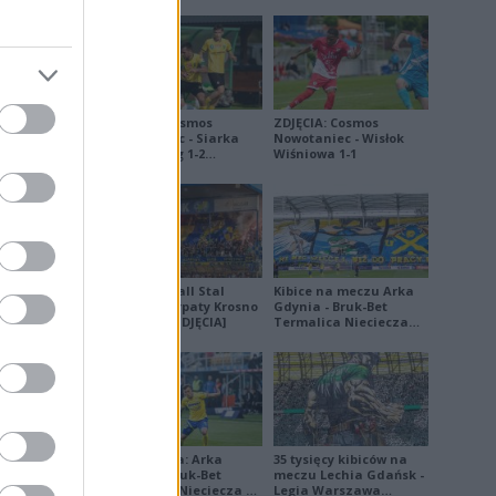
ZDJĘCIA: Cosmos
ZDJĘCIA: Cosmos
Nowotaniec - Siarka
Nowotaniec - Wisłok
Tarnobrzeg 1-2
Wiśniowa 1-1
[PUCHAR POLSKI]
Derby Ekoball Stal
Kibice na meczu Arka
Sanok - Karpaty Krosno
Gdynia - Bruk-Bet
na remis [ZDJĘCIA]
Termalica Nieciecza
[ZDJĘCIA]
i dostępna),
 I liga oraz
Ekstraklasa: Arka
35 tysięcy kibiców na
Gdynia - Bruk-Bet
meczu Lechia Gdańsk -
Termalica Nieciecza 2-
Legia Warszawa