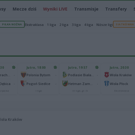
wsy
Mecze dziś
Wyniki LIVE
Transmisje
Transfery
PIŁKA NOŻNA
Ekstraklasa
1 liga
2 liga
3 liga
4 liga
Niższe ligi
SIATKÓWKA
:30
Jutro, 18:00
Jutro, 19:57
Jutro, 20:30
-
-
-
Górnik Strachocina
Polonia Bytom
Podlasie Biała Podlaska
Wisła Kraków
-
-
-
 Dębica
Pogoń Siedlce
Hetman Zamość
Wisła Płock
karpacka
I liga
III liga, gr. IV
Ekstraklasa
isła Kraków