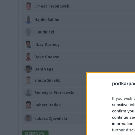
Ernest Terpiłowski
Hajdin Salihu
J. Budnicki
Ilkay Durmuş
Dave Gnaase
Dani Vega
Simon Skrabb
podkarpaci
Benedykt Piotrowski
If you wish 
sensitive in
Robert Dadok
confirm you
continue se
Łukasz Zjawiński
information 
further disc
REZERWOWI