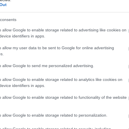
Out
consents
o allow Google to enable storage related to advertising like cookies on
evice identifiers in apps.
o allow my user data to be sent to Google for online advertising
s.
to allow Google to send me personalized advertising.
o allow Google to enable storage related to analytics like cookies on
e)
evice identifiers in apps.
 Kraków
w ramach 33. kolejki - I liga. Informacje meczowe, relacja na żywo (jeśl
o allow Google to enable storage related to functionality of the website
i szczegóły meczowe. Relacja LIVE - jeśli dostępna pojawi się poniżej.
cja TWK (tylko wynik końcowy)
o allow Google to enable storage related to personalization.
a Warszawa vs. Wisła Kraków
, informacje o pozostałych meczach 33. kolejki -
o allow Google to enable storage related to security, including