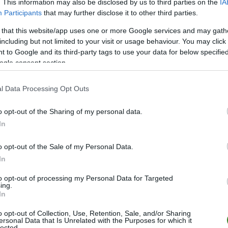
. This information may also be disclosed by us to third parties on the
IA
Participants
that may further disclose it to other third parties.
Anton Cziczkan
 that this website/app uses one or more Google services and may gath
Rafał Mikulec
including but not limited to your visit or usage behaviour. You may click 
 to Google and its third-party tags to use your data for below specifi
Joseph Colley
ogle consent section.
Jakub Krzyżanowski
74
l Data Processing Opt Outs
Wiktor Biedrzycki
60
o opt-out of the Sharing of my personal data.
Marc Carbó
46
In
Ervin Omić
o opt-out of the Sale of my Personal Data.
Ardit Nikaj
In
Maciej Kuziemka
81
to opt-out of processing my Personal Data for Targeted
ing.
In
o opt-out of Collection, Use, Retention, Sale, and/or Sharing
ersonal Data that Is Unrelated with the Purposes for which it
lected.