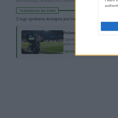
Jeśli interesują Cię relacje LIVE z meczów piłki nożnej, sprawdź nasz
authenti
TRANSMISJA NA ŻYWO
Z tego spotkania dostępna jest transmisja wideo:
Polonia Warszawa - Wisła Kr
Oglądaj transmisję na żywo z mec
2026 roku o godz. 20:30 (Betclic 1. 
Oglądaj transmisję na żywo →