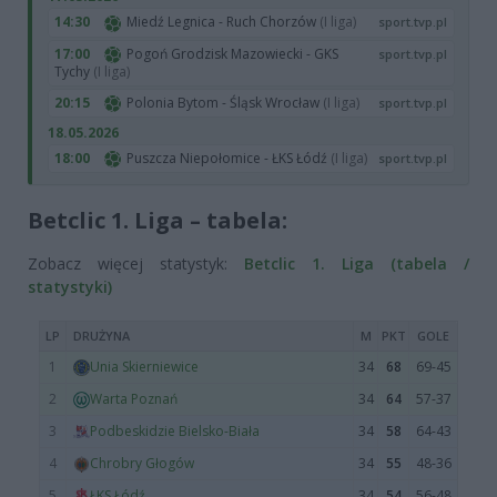
14:30
Miedź Legnica - Ruch Chorzów
(I liga)
sport.tvp.pl
17:00
Pogoń Grodzisk Mazowiecki - GKS
sport.tvp.pl
Tychy
(I liga)
20:15
Polonia Bytom - Śląsk Wrocław
(I liga)
sport.tvp.pl
18.05.2026
18:00
Puszcza Niepołomice - ŁKS Łódź
(I liga)
sport.tvp.pl
Betclic 1. Liga – tabela:
Zobacz więcej statystyk:
Betclic 1. Liga (tabela /
statystyki)