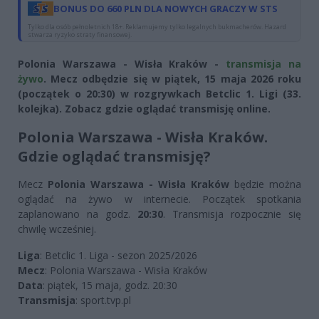
BONUS DO 660 PLN DLA NOWYCH GRACZY W STS
Tylko dla osób pełnoletnich 18+. Reklamujemy tylko legalnych bukmacherów. Hazard
stwarza ryzyko straty finansowej.
Polonia Warszawa - Wisła Kraków -
transmisja na
żywo
. Mecz odbędzie się w piątek, 15 maja 2026 roku
(początek o 20:30) w rozgrywkach Betclic 1. Ligi (33.
kolejka). Zobacz gdzie oglądać transmisję online.
Polonia Warszawa - Wisła Kraków.
Gdzie oglądać transmisję?
Mecz
Polonia Warszawa - Wisła Kraków
będzie można
oglądać na żywo w internecie. Początek spotkania
zaplanowano na godz.
20:30
. Transmisja rozpocznie się
chwilę wcześniej.
Liga
: Betclic 1. Liga - sezon 2025/2026
Mecz
: Polonia Warszawa - Wisła Kraków
Data
: piątek, 15 maja, godz. 20:30
Transmisja
: sport.tvp.pl