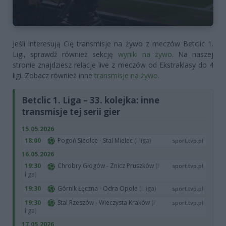
Jeśli interesują Cię transmisje na żywo z meczów Betclic 1.
Ligi, sprawdź również sekcję
wyniki na żywo
. Na naszej
stronie znajdziesz relacje live z meczów od Ekstraklasy do 4
ligi. Zobacz również inne
transmisje na żywo
.
Betclic 1. Liga – 33. kolejka: inne
transmisje tej serii gier
15.05.2026
18:00
Pogoń Siedlce - Stal Mielec
(I liga)
sport.tvp.pl
16.05.2026
19:30
Chrobry Głogów - Znicz Pruszków
(I
sport.tvp.pl
liga)
19:30
Górnik Łęczna - Odra Opole
(I liga)
sport.tvp.pl
19:30
Stal Rzeszów - Wieczysta Kraków
(I
sport.tvp.pl
liga)
17.05.2026