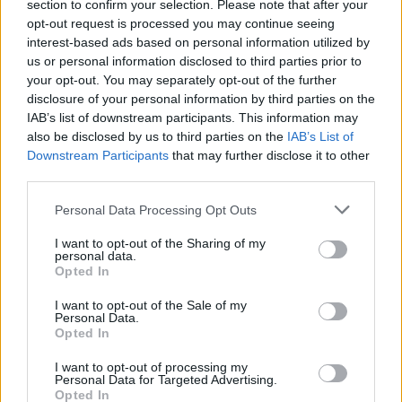
section to confirm your selection. Please note that after your
opt-out request is processed you may continue seeing
interest-based ads based on personal information utilized by
Więcej o meczu:
Polonia Warszawa - Wisła Kraków
us or personal information disclosed to third parties prior to
Więcej o lidze:
I liga
your opt-out. You may separately opt-out of the further
disclosure of your personal information by third parties on the
CZYTAJ TAKŻE
IAB’s list of downstream participants. This information may
also be disclosed by us to third parties on the
IAB’s List of
Downstream Participants
that may further disclose it to other
2026-08-06 18:25
third parties.
STS Puchar Polski
2026-08-06 19:59
Andrzej Wójcik
2026/2027. Znamy
Please note that this website/app uses one or more Google
Personal Data Processing Opt Outs
przed derbami ze
wszystkie pary I
services and may gather and store information including but
Stalą Rzeszów:
rundy. Nie
not limited to your visit or usage behaviour. You may click to
I want to opt-out of the Sharing of my
Musimy dać z siebie
zabraknie hitowych
personal data.
grant or deny consent to Google and its third-party tags to
Opted In
110%
starć
use your data for below specified purposes in below Google
consent section.
I want to opt-out of the Sale of my
Personal Data.
Opted In
2026-07-29 18:18
Polonia Warszawa -
I want to opt-out of processing my
Personal Data for Targeted Advertising.
Unia Skierniewice
Opted In