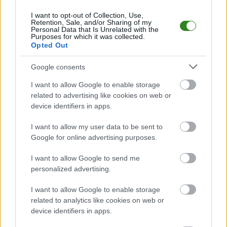
transmisja na żywo.
Gdzie oglądać?
I want to opt-out of Collection, Use,
Retention, Sale, and/or Sharing of my
(01.08.2026)
Personal Data that Is Unrelated with the
Purposes for which it was collected.
Opted Out
KOMENTARZE
Google consents
Uwaga!
I want to allow Google to enable storage
Teraz komentarze są domyślnie ukryte, aby
related to advertising like cookies on web or
⚠
poprawić komfort korzystania z serwisu. Kliknij
device identifiers in apps.
przycisk „Zobacz komentarze”, aby je wyświetlić i
dołączyć do dyskusji.
I want to allow my user data to be sent to
Google for online advertising purposes.
Zobacz komentarze
I want to allow Google to send me
personalized advertising.
I want to allow Google to enable storage
NASTĘPNY ARTYKUŁ
related to analytics like cookies on web or
device identifiers in apps.
2026-05-14 11:49
Gdzie oglądać Derby Podkarpacia?