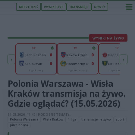
MECZE DZIŚ
WYNIKI LIVE
TRANSMISJE
NEWSY
WYNIKI NA ŻYWO
ZU
58'
19'
19'
2
0
0
Jagiellonia Białystok
Lech Poznań
Raków Częstochowa
Hapoel Tel Awiw
‹
›
1
0
0
C
KI Klaksvik
Hammarby IF
GKS Katowice
Liga Europy
Liga Konferencji
Liga Konferencji
py
Polonia Warszawa - Wisła
Kraków transmisja na żywo.
Gdzie oglądać? (15.05.2026)
14.05.2026, 11:40
|
PODOBNE TEMATY:
Polonia Warszawa
Wisła Kraków
1 liga
transmisje na żywo
sport
piłka nożna