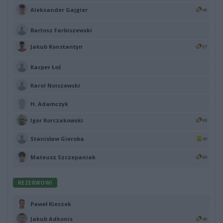
Aleksander Gajgier
46
Bartosz Farbiszewski
Jakub Konstantyn
57
Kacper Łoś
Karol Noiszewski
H. Adamczyk
Igor Korczakowski
80
Stanisław Gieroba
49
Mateusz Szczepaniak
89
REZERWOWI
Paweł Kieszek
Jakub Adkonis
46