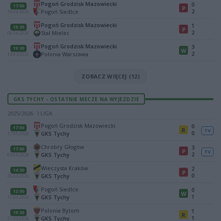
Pogoń Grodzisk Mazowiecki
0
17:00
P
2
Pogoń Siedlce
19.04.2026
Pogoń Grodzisk Mazowiecki
1
19:30
P
2
Stal Mielec
06.04.2026
Pogoń Grodzisk Mazowiecki
3
19:30
W
2
Polonia Warszawa
14.03.2026
ZOBACZ WIĘCEJ (12)
GKS TYCHY - OSTATNIE MECZE NA WYJEZDZIE
2025/2026 · I LIGA
Pogoń Grodzisk Mazowiecki
0
17:00
R
TV
0
GKS Tychy
17.05.2026
Chrobry Głogów
3
17:00
P
TV
2
GKS Tychy
03.05.2026
Wieczysta Kraków
2
14:30
P
0
GKS Tychy
26.04.2026
Pogoń Siedlce
0
12:00
W
1
GKS Tychy
12.04.2026
Polonia Bytom
1
19:30
R
1
GKS Tychy
21.03.2026