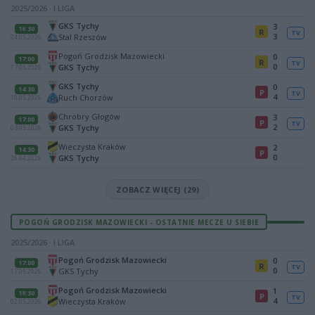
2025/2026 · I LIGA
GKS Tychy
3
16:30
R
TV
3
Stal Rzeszów
24.05.2026
Pogoń Grodzisk Mazowiecki
0
17:00
R
TV
0
GKS Tychy
17.05.2026
GKS Tychy
0
14:30
P
TV
4
Ruch Chorzów
10.05.2026
Chrobry Głogów
3
17:00
P
TV
2
GKS Tychy
03.05.2026
Wieczysta Kraków
2
14:30
P
0
GKS Tychy
26.04.2026
ZOBACZ WIĘCEJ (29)
POGOŃ GRODZISK MAZOWIECKI - OSTATNIE MECZE U SIEBIE
2025/2026 · I LIGA
Pogoń Grodzisk Mazowiecki
0
17:00
R
TV
0
GKS Tychy
17.05.2026
Pogoń Grodzisk Mazowiecki
1
19:30
P
TV
4
Wieczysta Kraków
02.05.2026