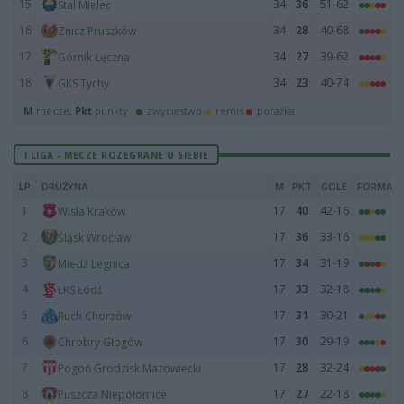
15
34
36
51-62
Stal Mielec
16
34
28
40-68
Znicz Pruszków
17
34
27
39-62
Górnik Łęczna
18
34
23
40-74
GKS Tychy
M
mecze,
Pkt
punkty ·
zwycięstwo
remis
porażka
I LIGA - MECZE ROZEGRANE U SIEBIE
LP
DRUŻYNA
M
PKT
GOLE
FORMA
1
17
40
42-16
Wisła Kraków
2
17
36
33-16
Śląsk Wrocław
3
17
34
31-19
Miedź Legnica
4
17
33
32-18
ŁKS Łódź
5
17
31
30-21
Ruch Chorzów
6
17
30
29-19
Chrobry Głogów
7
17
28
32-24
Pogoń Grodzisk Mazowiecki
8
17
27
22-18
Puszcza Niepołomice