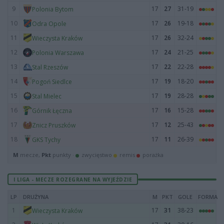
9
17
27
31-19
Polonia Bytom
10
17
26
19-18
Odra Opole
11
17
26
32-24
Wieczysta Kraków
12
17
24
21-25
Polonia Warszawa
13
17
22
22-28
Stal Rzeszów
14
17
19
18-20
Pogoń Siedlce
15
17
19
28-28
Stal Mielec
16
17
16
15-28
Górnik Łęczna
17
17
12
25-43
Znicz Pruszków
18
17
11
26-39
GKS Tychy
M
mecze,
Pkt
punkty ·
zwycięstwo
remis
porażka
I LIGA - MECZE ROZEGRANE NA WYJEŹDZIE
LP
DRUŻYNA
M
PKT
GOLE
FORMA
1
17
31
38-23
Wieczysta Kraków