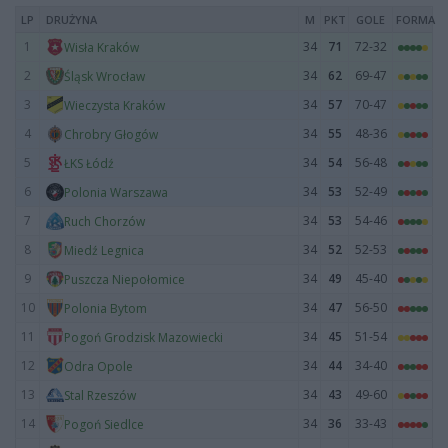
LP
DRUŻYNA
M
PKT
GOLE
FORMA
1
34
71
72-32
Wisła Kraków
2
34
62
69-47
Śląsk Wrocław
3
34
57
70-47
Wieczysta Kraków
4
34
55
48-36
Chrobry Głogów
5
34
54
56-48
ŁKS Łódź
6
34
53
52-49
Polonia Warszawa
7
34
53
54-46
Ruch Chorzów
8
34
52
52-53
Miedź Legnica
9
34
49
45-40
Puszcza Niepołomice
10
34
47
56-50
Polonia Bytom
11
34
45
51-54
Pogoń Grodzisk Mazowiecki
12
34
44
34-40
Odra Opole
13
34
43
49-60
Stal Rzeszów
14
34
36
33-43
Pogoń Siedlce