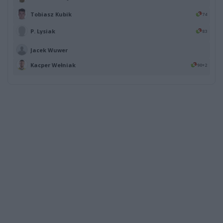
Tobiasz Kubik
74
P. Lysiak
83
Jacek Wuwer
Kacper Wełniak
90+2