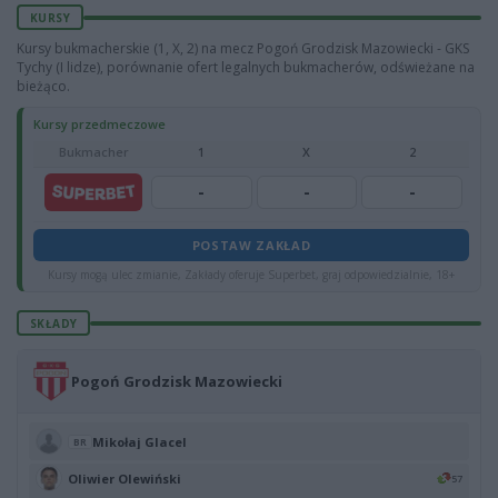
KURSY
Kursy bukmacherskie (1, X, 2) na mecz Pogoń Grodzisk Mazowiecki - GKS
Tychy (I lidze), porównanie ofert legalnych bukmacherów, odświeżane na
bieżąco.
Kursy przedmeczowe
Bukmacher
1
X
2
-
-
-
POSTAW ZAKŁAD
Kursy mogą ulec zmianie, Zakłady oferuje Superbet, graj odpowiedzialnie, 18+
SKŁADY
Pogoń Grodzisk Mazowiecki
Mikołaj Glacel
BR
Oliwier Olewiński
57