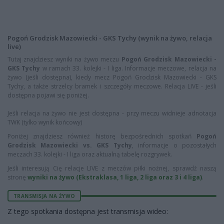
Pogoń Grodzisk Mazowiecki - GKS Tychy (wynik na żywo, relacja
live)
Tutaj znajdziesz wyniki na żywo meczu
Pogoń Grodzisk Mazowiecki -
GKS Tychy
w ramach 33. kolejki - I liga. Informacje meczowe, relacja na
żywo (jeśli dostępna), kiedy mecz Pogoń Grodzisk Mazowiecki - GKS
Tychy, a także strzelcy bramek i szczegóły meczowe. Relacja LIVE - jeśli
dostępna pojawi się poniżej.
Jeśli relacja na żywo nie jest dostępna - przy meczu widnieje adnotacja
TWK (tylko wynik końcowy)
Poniżej znajdziesz również historę bezpośrednich spotkań
Pogoń
Grodzisk Mazowiecki vs. GKS Tychy
, informacje o pozostałych
meczach 33. kolejki - I liga oraz aktualną tabelę rozgrywek.
Jeśli interesują Cię relacje LIVE z meczów piłki nożnej, sprawdź naszą
stronę
wyniki na żywo (Ekstraklasa, 1 liga, 2 liga oraz 3 i 4 liga)
.
TRANSMISJA NA ŻYWO
Z tego spotkania dostępna jest transmisja wideo: