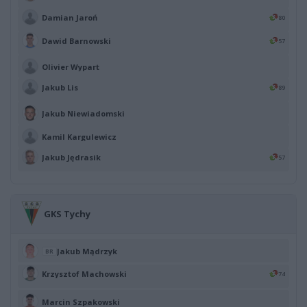
Damian Jaroń
80
Dawid Barnowski
57
Olivier Wypart
Jakub Lis
89
Jakub Niewiadomski
Kamil Kargulewicz
Jakub Jędrasik
57
GKS Tychy
Jakub Mądrzyk
BR
Krzysztof Machowski
74
Marcin Szpakowski