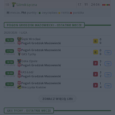
18
17
11
24-34
Górnik Łęczna
M
mecze,
Pkt
punkty ·
zwycięstwo
remis
porażka
POGOŃ GRODZISK MAZOWIECKI - OSTATNIE MECZE
2025/2026 · I LIGA
Śląsk Wrocław
0
16:30
R
0
Pogoń Grodzisk Mazowiecki
24.05.2026
Pogoń Grodzisk Mazowiecki
0
17:00
R
TV
0
GKS Tychy
17.05.2026
Odra Opole
3
18:30
P
TV
1
Pogoń Grodzisk Mazowiecki
11.05.2026
ŁKS Łódź
3
18:00
P
TV
2
Pogoń Grodzisk Mazowiecki
07.05.2026
Pogoń Grodzisk Mazowiecki
1
19:30
P
TV
4
Wieczysta Kraków
02.05.2026
ZOBACZ WIĘCEJ (29)
GKS TYCHY - OSTATNIE MECZE