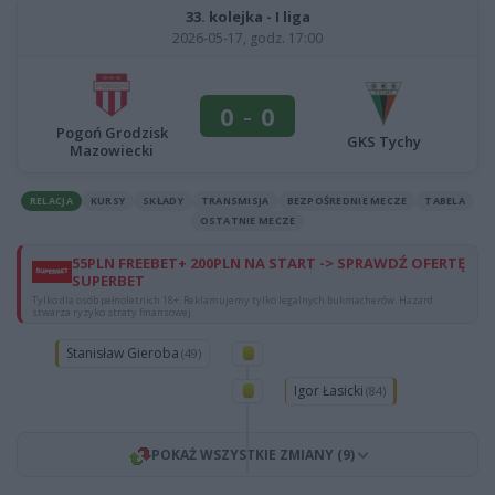
33. kolejka - I liga
2026-05-17, godz. 17:00
0
-
0
Pogoń Grodzisk
GKS Tychy
Mazowiecki
RELACJA
KURSY
SKŁADY
TRANSMISJA
BEZPOŚREDNIE MECZE
TABELA
OSTATNIE MECZE
55PLN FREEBET+ 200PLN NA START -> SPRAWDŹ OFERTĘ
SUPERBET
Tylko dla osób pełnoletnich 18+. Reklamujemy tylko legalnych bukmacherów. Hazard
stwarza ryzyko straty finansowej.
Stanisław Gieroba
(49)
Igor Łasicki
(84)
POKAŻ WSZYSTKIE ZMIANY (9)