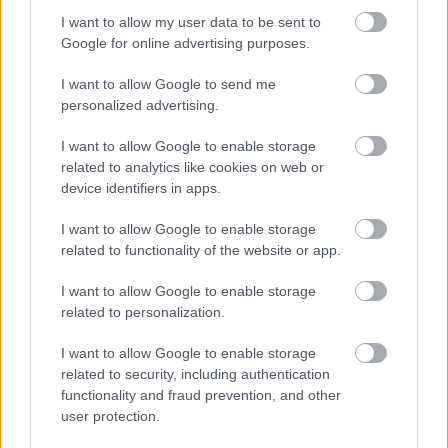
I want to allow my user data to be sent to
Poniżej znajdziesz także ostatnie mecze obu drużyn oraz statystyki
bramkowe.
Google for online advertising purposes.
Pogoń Grodzisk Mazowiecki vs. GKS Tychy - relacja, wynik na
I want to allow Google to send me
żywo, transmisja
personalized advertising.
Wynik meczu Pogoń Grodzisk Mazowiecki - GKS Tychy znajdziesz na
naszej stronie zaraz po jego zakończeniu. Jeżeli szukasz informacji
I want to allow Google to enable storage
meczowych, zajrzyj tutaj:
Pogoń Grodzisk Mazowiecki vs. GKS Tychy -
related to analytics like cookies on web or
wynik, składy, strzelcy
device identifiers in apps.
Jeżeli w internecie lub TV dostępna jest
transmisja na żywo z meczu
Pogoń Grodzisk Mazowiecki vs. GKS Tychy
albo innych spotkań I liga
I want to allow Google to enable storage
na pewno znajdziesz takie informacje na naszym portalu. Możliwe jednak,
related to functionality of the website or app.
że nigdzie nie pojawi się stream online z tego pojedynku. Śledź portal
podkarpacieLIVE.pl i bądź na bieżąco.
I want to allow Google to enable storage
related to personalization.
Asseco Resovia
Developres Rzeszów
ITA TOOLS Stal Mielec
I want to allow Google to enable storage
|
|
|
Cellfast Wilki Krosno
Texom Stal Rzeszów
Stal Mielec
related to security, including authentication
|
|
|
Motor Lublin
functionality and fraud prevention, and other
Stal Rzeszów
Stal Stalowa Wola
Wisła Kraków
|
|
|
|
user protection.
Resovia
Wieczysta Kraków
Sandecja Nowy Sącz
|
|
|
Siarka Tarnobrzeg
Wisłoka Dębica
4 liga podkarpacka
|
|
|