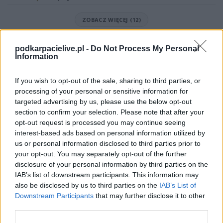
ZOBACZ WIĘCEJ (12)
Mecz Pogoń Grodzisk Mazowiecki - GKS Tychy (I liga)
podkarpacielive.pl -
Do Not Process My Personal
Spotkanie pomiędzy
Pogoń Grodzisk Mazowiecki i GKS Tychy
Information
rozegrane zostanie w ramach I liga (33. kolejki - I liga).
Na stronie
PodkarpacieLive.pl
znajdziesz
wynik meczu, strzelców
If you wish to opt-out of the sale, sharing to third parties, or
bramek, kartki, składy, statystyki i informacje o przebiegu
processing of your personal or sensitive information for
spotkania
. To kompletne źródło danych dla kibiców i pasjonatów
targeted advertising by us, please use the below opt-out
lokalnej piłki nożnej. Jeżeli aktualnie nie widzisz tutaj danych z pewnością
pracujemy nad tym żeby je uzupełnić.
section to confirm your selection. Please note that after your
opt-out request is processed you may continue seeing
Wynik meczu Pogoń Grodzisk Mazowiecki vs GKS Tychy
interest-based ads based on personal information utilized by
Po zakończeniu spotkania automatycznie publikujemy
oficjalny wynik
us or personal information disclosed to third parties prior to
spotkania
, a także dane meczowe, jeśli są dostępne.
your opt-out. You may separately opt-out of the further
Pełny harmonogram rozgrywek dostępny jest tutaj:
disclosure of your personal information by third parties on the
I liga - terminarz
.
IAB’s list of downstream participants. This information may
Informacje o składach i strzelcach
also be disclosed by us to third parties on the
IAB’s List of
W miarę dostępności danych, publikujemy
składy wyjściowe,
Downstream Participants
that may further disclose it to other
rezerwowych, zmiany oraz listę strzelców bramek
. Informacje te
third parties.
aktualizujemy zależnie od poziomu ligi i dostępnych źródeł.