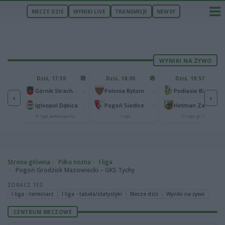
MECZE DZIŚ
WYNIKI LIVE
TRANSMISJE
NEWSY
WYNIKI NA ŻYWO
U
Dziś, 17:30
Dziś, 18:00
Dziś, 19:57
65
lonia Bydgoszcz
-
-
-
Górnik Strachocina
Polonia Bytom
Podlasie Biała Podlaska
‹
›
25
-
-
-
Igloopol Dębica
Pogoń Siedlce
Hetman Zamość
aliga
IV liga podkarpacka
I liga
III liga, gr. IV
Strona główna
Piłka nożna
I liga
Pogoń Grodzisk Mazowiecki – GKS Tychy
ZOBACZ TEŻ
I liga - terminarz
I liga - tabela/statystyki
Mecze dziś
Wyniki na żywo
CENTRUM MECZOWE