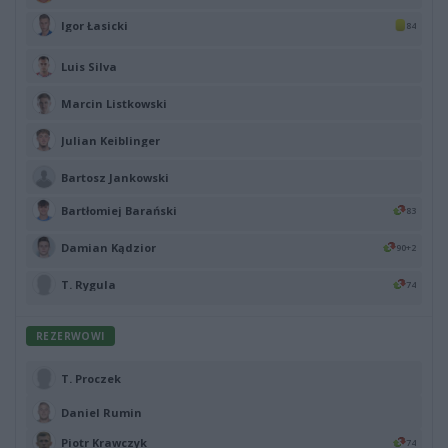
Igor Łasicki
84
Luis Silva
Marcin Listkowski
Julian Keiblinger
Bartosz Jankowski
Bartłomiej Barański
83
Damian Kądzior
90+2
T. Rygula
74
REZERWOWI
T. Proczek
Daniel Rumin
Piotr Krawczyk
74