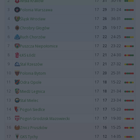
2
17
31
30-16
Wisła Kraków
3
17
29
31-24
Polonia Warszawa
4
17
26
36-31
Śląsk Wrocław
5
17
25
19-17
Chrobry Głogów
6
17
22
24-25
Ruch Chorzów
7
17
22
23-22
Puszcza Niepołomice
8
17
21
24-30
ŁKS Łódź
9
17
21
27-32
Stal Rzeszów
10
17
20
25-31
Polonia Bytom
11
17
18
15-22
Odra Opole
12
17
18
21-34
Miedź Legnica
13
17
17
23-34
Stal Mielec
14
17
17
15-23
Pogoń Siedlce
15
17
17
19-30
Pogoń Grodzisk Mazowiecki
16
17
16
15-25
Znicz Pruszków
17
17
12
14-35
GKS Tychy