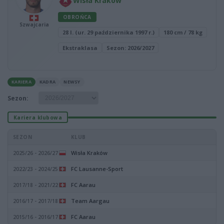
Wisła Kraków
OBROŃCA
Szwajcaria
28 l. (ur. 29 października 1997 r.)
180 cm / 78 kg
Ekstraklasa
Sezon: 2026/2027
KARIERA
KADRA
NEWSY
Sezon:
Kariera klubowa
SEZON
KLUB
Wisła Kraków
2025/26 - 2026/27
FC Lausanne-Sport
2022/23 - 2024/25
FC Aarau
2017/18 - 2021/22
Team Aargau
2016/17 - 2017/18
FC Aarau
2015/16 - 2016/17