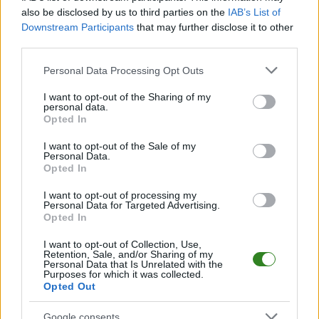
also be disclosed by us to third parties on the
IAB’s List of
Downstream Participants
that may further disclose it to other
Wisła Kraków
third parties.
przedłuży
Please note that this website/app uses one or more Google
Personal Data Processing Opt Outs
kontrakty?
services and may gather and store information including but
not limited to your visit or usage behaviour. You may click to
I want to opt-out of the Sharing of my
Jarosław Królewski
personal data.
grant or deny consent to Google and its third-party tags to
Opted In
wskazał sześciu
use your data for below specified purposes in below Google
piłkarzy
consent section.
I want to opt-out of the Sale of my
Personal Data.
2026-07-27 20:30
Opted In
Wisła Kraków może w najbliższym czasie rozpocząć rozmowy
I want to opt-out of processing my
dotyczące nowych kontraktów z sześcioma zawodnikami.
Personal Data for Targeted Advertising.
Jarosław Królewski odniósł się do przyszłości piłkarzy Białej
Opted In
Gwiazdy podczas rozmowy na kanale YouTube Meczyków.
Prezes krakowskiego klubu potwierdził, że temat przedł...
I want to opt-out of Collection, Use,
Retention, Sale, and/or Sharing of my
Personal Data that Is Unrelated with the
Czytaj więcej
Purposes for which it was collected.
Opted Out
Mariusz Jop nie
Google consents