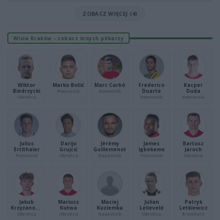
ZOBACZ WIĘCEJ (4)
Wisła Kraków - zobacz innych piłkarzy
Wiktor
Marko Božić
Marc Carbó
Frederico
Kacper
Biedrzycki
Duarte
Duda
Pomocnik
Pomocnik
Obrońca
Pomocnik
Pomocnik
Julius
Darijo
Jérémy
James
Bartosz
Ertlthaler
Grujcić
Guillemenot
Igbekeme
Jaroch
Pomocnik
Obrońca
Napastnik
Pomocnik
Obrońca
Jakub
Mariusz
Maciej
Julian
Patryk
Krzyżanows
Kutwa
Kuziemka
Lelieveld
Letkiewicz
ki
Obrońca
Obrońca
Napastnik
Obrońca
Bramkarz