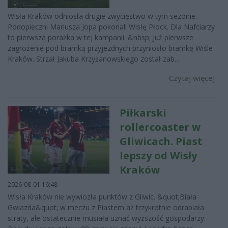
Wisła Kraków odniosła drugie zwycięstwo w tym sezonie.
Podopieczni Mariusza Jopa pokonali Wisłę Płock. Dla Nafciarzy
to pierwsza porażka w tej kampanii. &nbsp; Już pierwsze
zagrożenie pod bramką przyjezdnych przyniosło bramkę Wiśle
Kraków. Strzał Jakuba Krzyżanowskiego został zab...
Czytaj więcej
Piłkarski
rollercoaster w
Gliwicach. Piast
lepszy od Wisły
Kraków
2026-08-01 16:48
Wisła Kraków nie wywiozła punktów z Gliwic. &quot;Biała
Gwiazda&quot; w meczu z Piastem aż trzykrotnie odrabiała
straty, ale ostatecznie musiała uznać wyższość gospodarzy.