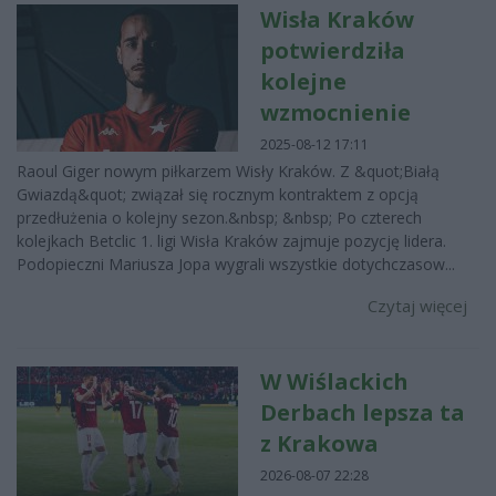
Wisła Kraków
potwierdziła
kolejne
wzmocnienie
2025-08-12 17:11
Raoul Giger nowym piłkarzem Wisły Kraków. Z &quot;Białą
Gwiazdą&quot; związał się rocznym kontraktem z opcją
przedłużenia o kolejny sezon.&nbsp; &nbsp; Po czterech
kolejkach Betclic 1. ligi Wisła Kraków zajmuje pozycję lidera.
Podopieczni Mariusza Jopa wygrali wszystkie dotychczasow...
Czytaj więcej
W Wiślackich
Derbach lepsza ta
z Krakowa
2026-08-07 22:28