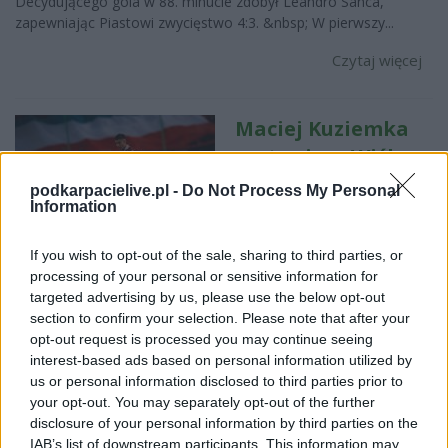
Decydującego gola w 88. minucie zdobył Leandro Sanca,
zapewniając Piastowi zwycięstwo 4:3. &nbsp; W pierwszy...
Czytaj więcej
Maciej Kuziemka
zostanie w Wiśle
Kraków? Jarosław
podkarpacielive.pl -
Do Not Process My Personal
Information
Królewski uciął
spekulacje o
If you wish to opt-out of the sale, sharing to third parties, or
transferze
processing of your personal or sensitive information for
2026-07-28 08:53
targeted advertising by us, please use the below opt-out
section to confirm your selection. Please note that after your
Przyszłość Macieja Kuziemki była jednym z tematów rozmowy
opt-out request is processed you may continue seeing
Jarosława Królewskiego na kanale YouTube Meczyków. Prezes
interest-based ads based on personal information utilized by
Wisły Kraków nie pozostawił większych wątpliwości - klub nie
us or personal information disclosed to third parties prior to
zamierza obecnie rozważać sprzedaży utalentowanego piłkarza.
your opt-out. You may separately opt-out of the further
Zamiast tego chce stworzyć mu warunki do da...
disclosure of your personal information by third parties on the
Czytaj więcej
IAB’s list of downstream participants. This information may