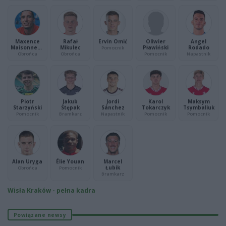
Maxence
Rafał
Ervin Omić
Oliwier
Angel
Maisonneuv
Mikulec
Pławiński
Rodado
Pomocnik
e
Obrońca
Obrońca
Pomocnik
Napastnik
Piotr
Jakub
Jordi
Karol
Maksym
Starzyński
Stępak
Sánchez
Tokarczyk
Tsymbaliuk
Pomocnik
Bramkarz
Napastnik
Pomocnik
Pomocnik
Alan Uryga
Élie Youan
Marcel
Łubik
Obrońca
Pomocnik
Bramkarz
Wisła Kraków - pełna kadra
Powiązane newsy