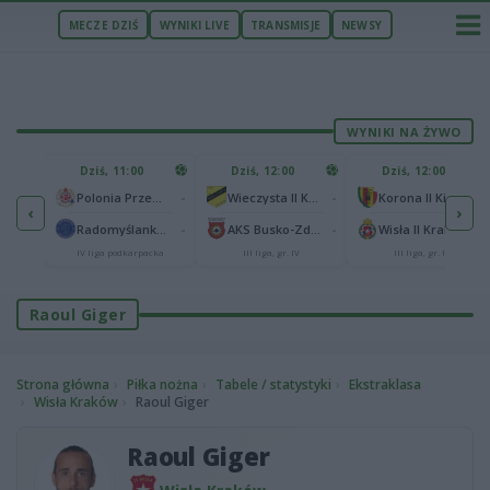
MECZE DZIŚ
WYNIKI LIVE
TRANSMISJE
NEWSY
WYNIKI NA ŻYWO
U
Dziś, 11:00
Dziś, 12:00
Dziś, 12:00
1
Polonia Warszawa
-
-
-
Polonia Przemyśl
Wieczysta II Kraków
Korona II Kielce
‹
›
1
ów
-
-
-
Radomyślanka Radomyśl Wielki
AKS Busko-Zdrój
Wisła II Kraków
IV liga podkarpacka
III liga, gr. IV
III liga, gr. IV
Raoul Giger
Strona główna
Piłka nożna
Tabele / statystyki
Ekstraklasa
Wisła Kraków
Raoul Giger
Raoul Giger