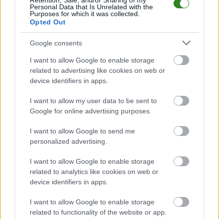
Retention, Sale, and/or Sharing of my
negatywne myślenie
Personal Data that Is Unrelated with the
Purposes for which it was collected.
w pozytywne"
Opted Out
Google consents
KOMENTARZE
I want to allow Google to enable storage
Uwaga!
related to advertising like cookies on web or
Teraz komentarze są domyślnie ukryte, aby poprawić
device identifiers in apps.
⚠
komfort korzystania z serwisu. Kliknij przycisk
„Zobacz komentarze”, aby je wyświetlić i dołączyć do
I want to allow my user data to be sent to
dyskusji.
Google for online advertising purposes.
I want to allow Google to send me
Zobacz komentarze
personalized advertising.
I want to allow Google to enable storage
related to analytics like cookies on web or
device identifiers in apps.
NASTĘPNY ARTYKUŁ
2026-05-19 13:42
I want to allow Google to enable storage
Konflikt na linii kibice Stali - Woffinden
related to functionality of the website or app.