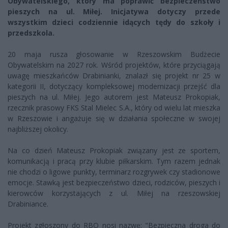
Obywatelskiego, który ma poprawić bezpieczeństwo
pieszych na ul. Miłej. Inicjatywa dotyczy przede
wszystkim dzieci codziennie idących tędy do szkoły i
przedszkola.
20 maja rusza głosowanie w Rzeszowskim Budżecie
Obywatelskim na 2027 rok. Wśród projektów, które przyciągają
uwagę mieszkańców Drabinianki, znalazł się projekt nr 25 w
kategorii II, dotyczący kompleksowej modernizacji przejść dla
pieszych na ul. Miłej. Jego autorem jest Mateusz Prokopiak,
rzecznik prasowy FKS Stal Mielec S.A., który od wielu lat mieszka
w Rzeszowie i angażuje się w działania społeczne w swojej
najbliższej okolicy.
Na co dzień Mateusz Prokopiak związany jest ze sportem,
komunikacją i pracą przy klubie piłkarskim. Tym razem jednak
nie chodzi o ligowe punkty, terminarz rozgrywek czy stadionowe
emocje. Stawką jest bezpieczeństwo dzieci, rodziców, pieszych i
kierowców korzystających z ul. Miłej na rzeszowskiej
Drabiniance.
Projekt zgłoszony do RBO nosi nazwę: "Bezpieczna droga do