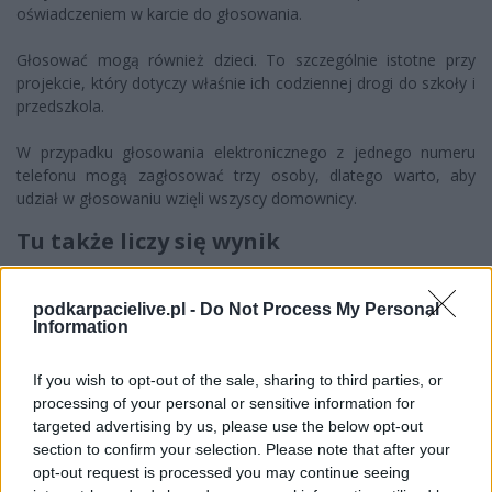
oświadczeniem w karcie do głosowania.
Głosować mogą również dzieci. To szczególnie istotne przy
projekcie, który dotyczy właśnie ich codziennej drogi do szkoły i
przedszkola.
W przypadku głosowania elektronicznego z jednego numeru
telefonu mogą zagłosować trzy osoby, dlatego warto, aby
udział w głosowaniu wzięli wszyscy domownicy.
Tu także liczy się wynik
W sporcie o końcowym rezultacie często decydują detale:
zaangażowanie, konsekwencja i wsparcie całej drużyny. W
podkarpacielive.pl -
Do Not Process My Personal
Information
Rzeszowskim Budżecie Obywatelskim jest podobnie. O realizacji
projektu zdecydują głosy mieszkańców.
If you wish to opt-out of the sale, sharing to third parties, or
Dla Drabinianki, Białej i wszystkich osób korzystających z ul.
processing of your personal or sensitive information for
Miłej projekt nr 25 może oznaczać realną zmianę: lepiej
targeted advertising by us, please use the below opt-out
widoczne przejścia, większe bezpieczeństwo pieszych, większy
section to confirm your selection. Please note that after your
komfort kierowców i spokojniejszą drogę dzieci do szkoły oraz
opt-out request is processed you may continue seeing
przedszkola.