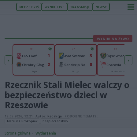
MECZE DZIŚ
WYNIKI LIVE
TRANSMISJE
NEWSY
WYNIKI NA ŻYWO
U
78'
77'
58'
5
1
3
0
Legia II Warszawa
ŁKS Łódź
Avia Świdnik
Śląsk Wrocław
‹
›
0
2
0
0
n
Chrobry Głogów
Sandecja Nowy Sącz
Cracovia
I liga
II liga
Ekstraklasa
Rzecznik Stali Mielec walczy o
bezpieczeństwo dzieci w
Rzeszowie
19.05.2026, 12:21
|
Autor:
Redakcja
|
PODOBNE TEMATY:
Mateusz Prokopiak
bezpieczeństwo
Strona główna
Wydarzenia