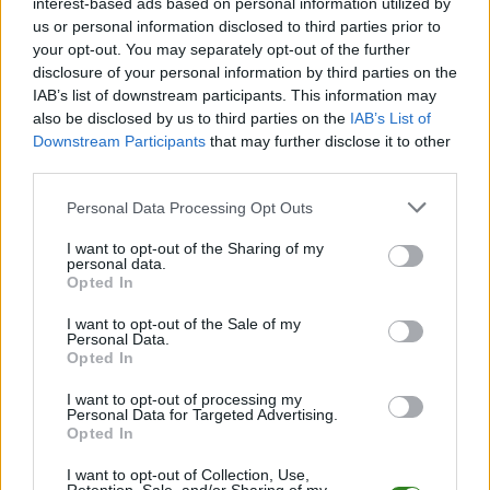
interest-based ads based on personal information utilized by
us or personal information disclosed to third parties prior to
Tym razem gra toczy się nie o trzy punkty, ale o coś znacznie
your opt-out. You may separately opt-out of the further
ważniejszego, codzienne bezpieczeństwo mieszkańców.
disclosure of your personal information by third parties on the
IAB’s list of downstream participants. This information may
also be disclosed by us to third parties on the
IAB’s List of
CZYTAJ TAKŻE
Downstream Participants
that may further disclose it to other
third parties.
Please note that this website/app uses one or more Google
Personal Data Processing Opt Outs
services and may gather and store information including but
not limited to your visit or usage behaviour. You may click to
I want to opt-out of the Sharing of my
2026-05-19 18:01
2026-05-19 17:05
personal data.
Trzech piłkarzy na
WIDEO: Avia Świdnik
grant or deny consent to Google and its third-party tags to
Opted In
use your data for below specified purposes in below Google
testach w Stali
- Korona II Kielce 5-1
consent section.
Rzeszów
[KULISY]
I want to opt-out of the Sale of my
Personal Data.
Opted In
2020-09-23 12:17
Prokopiak przepytuje
I want to opt-out of processing my
Dariusza
Personal Data for Targeted Advertising.
Skrzypczaka.
Opted In
"Staram się w każdej
I want to opt-out of Collection, Use,
sytuacji zmienić