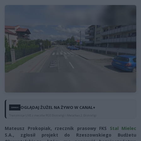
OGLĄDAJ ŻUŻEL NA ŻYWO W CANAL+
Transmisje LIVE z meczów PGE Ekstraligi i Metalkas 2. Ekstraligi
Mateusz Prokopiak, rzecznik prasowy FKS
Stal Mielec
S.A., zgłosił projekt do Rzeszowskiego Budżetu