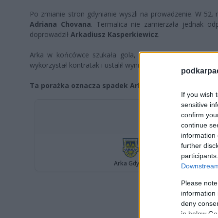
Po zmianie stron gdynianie wyszli na prowadzenie. W 52. 
Adriana Chovana
. Termalica nie zamierzała jednak od
doprowadził
Arkadiusz Kasperkiewicz
.
Arka w końcówce szukała gola, który przedłużyłby jej 
wykorzystał kontratak i ustalił wynik na 3-2 dla zespołu z Ni
podkarpaci
Ta porażka oznacza spadek Arki Gdynia z PKO BP Eks
If you wish 
sensitive in
confirm you
continue se
information 
further disc
participants
Downstream 
Please note
information 
deny consent
in below Go