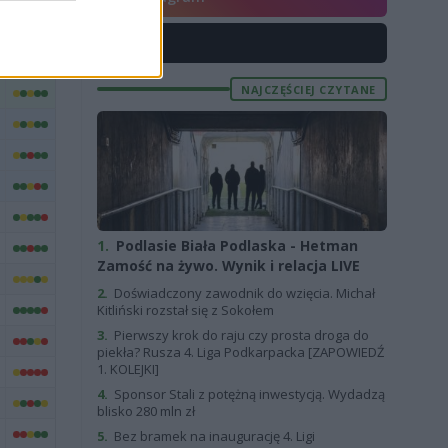
X
NAJCZĘŚCIEJ CZYTANE
1.
Podlasie Biała Podlaska - Hetman
Zamość na żywo. Wynik i relacja LIVE
2.
Doświadczony zawodnik do wzięcia. Michał
Kitliński rozstał się z Sokołem
3.
Pierwszy krok do raju czy prosta droga do
piekła? Rusza 4. Liga Podkarpacka [ZAPOWIEDŹ
1. KOLEJKI]
4.
Sponsor Stali z potężną inwestycją. Wydadzą
blisko 280 mln zł
5.
Bez bramek na inaugurację 4. Ligi