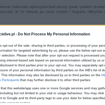
minucie Gutkovskis wykorzystał błąd obrony rywali i płaskim strzał
puszczać. W 74. minucie po rzucie rożnym i dograniu Hilbrychta
nadzieje, ale zamiast tego została skarcona. W 90+3. minucie
Iv
ecieczy.
elive.pl -
Do Not Process My Personal Information
traklasy.
to opt-out of the sale, sharing to third parties, or processing of your per
formation for targeted advertising by us, please use the below opt-out s
r selection. Please note that after your opt-out request is processed y
eing interest-based ads based on personal information utilized by us or
disclosed to third parties prior to your opt-out. You may separately opt-
losure of your personal information by third parties on the IAB’s list of
. This information may also be disclosed by us to third parties on the
IA
Participants
that may further disclose it to other third parties.
 that this website/app uses one or more Google services and may gath
including but not limited to your visit or usage behaviour. You may click 
 to Google and its third-party tags to use your data for below specifi
ogle consent section.