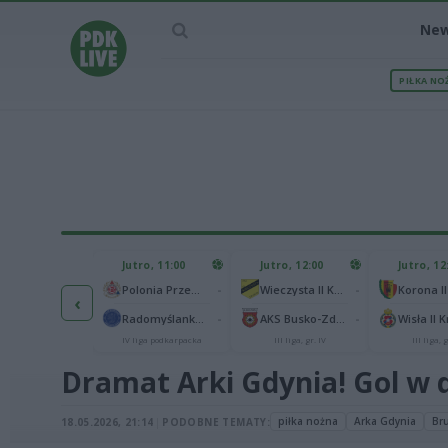
Ne
PIŁKA NO
IEC MECZU
Jutro, 11:00
Jutro, 12:00
Jutro, 12
1
Polonia Warszawa
-
-
Polonia Przemyśl
Wieczysta II Kraków
Korona II
‹
1
ch Chorzów
-
-
Radomyślanka Radomyśl Wielki
AKS Busko-Zdrój
Wisła II 
I liga
IV liga podkarpacka
III liga, gr. IV
III liga, g
Dramat Arki Gdynia! Gol w d
piłka nożna
Arka Gdynia
Bru
18.05.2026, 21:14
|
PODOBNE TEMATY: