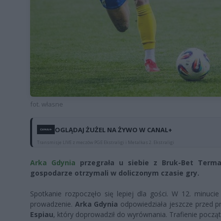
fot. własne
OGLĄDAJ ŻUŻEL NA ŻYWO W CANAL+
Transmisje LIVE z meczów PGE Ekstraligi i Metalkas 2. Ekstraligi
Arka Gdynia
przegrała u siebie z Bruk-Bet Termal
gospodarze otrzymali w doliczonym czasie gry.
Spotkanie rozpoczęło się lepiej dla gości. W 12. minuci
prowadzenie.
Arka Gdynia
odpowiedziała jeszcze przed pr
Espiau
, który doprowadził do wyrównania. Trafienie począt