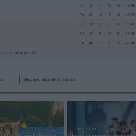
za
Więcej o lidze:
Ekstraklasa
:37
2026-05-18 20:08
 Stali Kraśnik. Miasto
Puszcza wciąż walczy o b