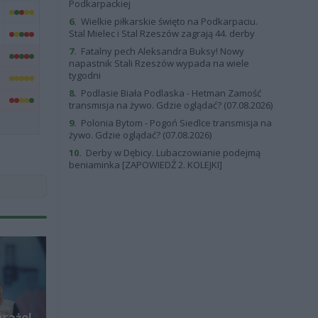
Podkarpackiej
6.
Wielkie piłkarskie święto na Podkarpaciu.
Stal Mielec i Stal Rzeszów zagrają 44. derby
7.
Fatalny pech Aleksandra Buksy! Nowy
napastnik Stali Rzeszów wypada na wiele
tygodni
8.
Podlasie Biała Podlaska - Hetman Zamość
transmisja na żywo. Gdzie oglądać? (07.08.2026)
9.
Polonia Bytom - Pogoń Siedlce transmisja na
żywo. Gdzie oglądać? (07.08.2026)
10.
Derby w Dębicy. Lubaczowianie podejmą
beniaminka [ZAPOWIEDŹ 2. KOLEJKI]
araże!