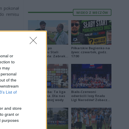
em pokonał
WIDEO Z MECZÓW
 do remisu
an Durdov
Jakub Jeleń po
Piłkarskie Bagienko na
odpadnięciu Stali
żywo: czwartek, godz.
sonal or
Stalowa Wola: Zabrakło
17:00
doświadczenia
ection to
ou may
 personal
out of the
 downstream
Damian Skiba: Ta liga
Biało-Czerwoni
B’s List of
jest brutalna. Dla nas
odwrócili losy finału
to kubeł zimnej wody
Ligi Narodów! Zobacz
skrót
er and store
to grant or
ed purposes