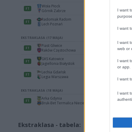
I want t
purpose
I want 
I want t
web or d
I want t
or app.
I want t
I want t
authenti
Ekstraklasa - tabela: