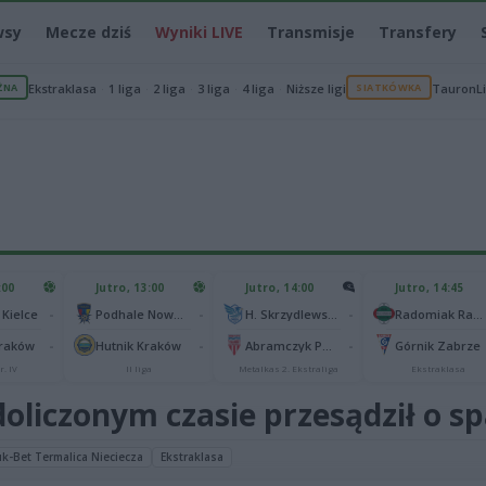
wsy
Mecze dziś
Wyniki LIVE
Transmisje
Transfery
ŻNA
Ekstraklasa
1 liga
2 liga
3 liga
4 liga
Niższe ligi
SIATKÓWKA
TauronL
:00
Jutro, 13:00
Jutro, 14:00
Jutro, 14:45
-
-
-
 Kielce
Podhale Nowy Targ
H. Skrzydlewska Orzeł Łódź
Radomiak Radom
-
-
-
Kraków
Hutnik Kraków
Abramczyk Polonia Bydgoszcz
Górnik Zabrze
r. IV
II liga
Metalkas 2. Ekstraliga
Ekstraklasa
oliczonym czasie przesądził o s
k-Bet Termalica Nieciecza
Ekstraklasa