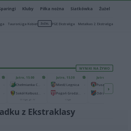
Sparingi
Kluby
Piłka nożna
Siatkówka
Żużel
iga
TauronLiga Kobiet
ŻUŻEL
PGE Ekstraliga
Metalkas 2. Ekstraliga
WYNIKI NA ŻYWO
Jutro, 15:00
Jutro, 15:30
Jutro, 15:30
-
-
-
-
Chełmianka Chełm
Miedź Legnica
Puszcza Niepołomice
›
-
-
-
-
Sokół Kolbuszowa Dolna
Pogoń Grodzisk Mazowiecki
Odra Opole
III liga, gr. IV
I liga
I liga
padku z Ekstraklasy