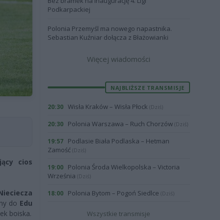
Bez bramek na inaugurację 4. Ligi
Podkarpackiej
Polonia Przemyśl ma nowego napastnika.
Sebastian Kuźniar dołącza z Błażowianki
Więcej wiadomości
NAJBLIŻSZE TRANSMISJE
Wisła Kraków – Wisła Płock
20:30
(Dziś)
Polonia Warszawa – Ruch Chorzów
20:30
(Dziś)
Podlasie Biała Podlaska – Hetman
19:57
Zamość
(Dziś)
jący cios
Polonia Środa Wielkopolska – Victoria
19:00
Września
(Dziś)
Nieciecza
Polonia Bytom – Pogoń Siedlce
18:00
(Dziś)
ony do
Edu
ek boiska.
Wszystkie transmisje