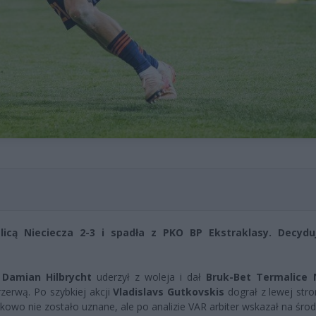
icą Nieciecza 2-3 i spadła z PKO BP Ekstraklasy. Decydu
e
Damian Hilbrycht
uderzył z woleja i dał
Bruk-Bet Termalice 
zerwą. Po szybkiej akcji
Vladislavs Gutkovskis
dograł z lewej str
kowo nie zostało uznane, ale po analizie VAR arbiter wskazał na środ