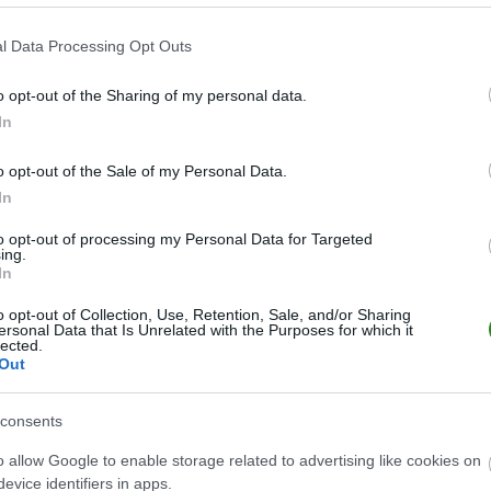
l Data Processing Opt Outs
icz – Kocyła (68. Navarro), Jakubczyk, Rzuchowski (79. Nguiamba), 
o opt-out of the Sharing of my personal data.
In
Masoero, M. Wolski – Jimenez, Hilbrycht, Ambrosiewicz (66. Jakubik),
o opt-out of the Sale of my Personal Data.
k), Zapolnik
In
to opt-out of processing my Personal Data for Targeted
ing.
In
o opt-out of Collection, Use, Retention, Sale, and/or Sharing
ersonal Data that Is Unrelated with the Purposes for which it
lected.
Out
consents
o allow Google to enable storage related to advertising like cookies on
evice identifiers in apps.