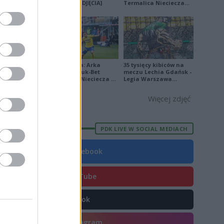
na remis [ZDJĘCIA]
Termalica Nieciecza
[ZDJĘCIA]
Ekstraklasa: Arka
35 tysięcy kibiców na
Gdynia - Bruk-Bet
meczu Lechia Gdańsk -
Termalica Nieciecza 2-
Legia Warszawa
3 [ZDJĘCIA]
[OPRAWA, ZDJĘCIA]
Więcej zdjęć
PDK LIVE W SOCIAL MEDIACH
Facebook
YouTube
TikTok
Instagram