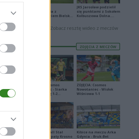
Stal Mielec
JKS Jarosław podzielił
zremisowała z
się punktami z Sokołem
Podbeskidziem Bielsko-
Kolbuszowa Dolna.
Biała. Zobacz skrót
Zobacz skrót
Szysz (68.
Zobacz resztę wideo z meczów
 Putiwcew,
ZDJĘCIA Z MECZÓW
ZDJĘCIA: Cosmos
ZDJĘCIA: Cosmos
Nowotaniec - Siarka
Nowotaniec - Wisłok
Tarnobrzeg 1-2
Wiśniowa 1-1
[PUCHAR POLSKI]
Derby Ekoball Stal
Kibice na meczu Arka
Sanok - Karpaty Krosno
Gdynia - Bruk-Bet